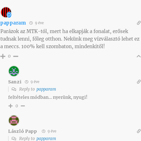
papparam
9 éve
Parázok az MTK-tól, mert ha elkapják a fonalat, erősek
tudnak lenni, főleg otthon. Nekünk meg vízválasztó lehet ez
a meccs. 100% kell szombaton, mindenkitől!
0
Sanzi
9 éve
Reply to
papparam
feltételes módban… nyerünk, nyugi!
0
László Papp
9 éve
Reply to
papparam