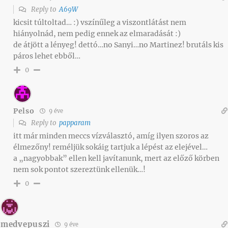
Reply to
A69W
kicsit túltoltad… :) vszínűleg a viszontlátást nem
hiányolnád, nem pedig ennek az elmaradását :)
de átjött a lényeg! dettó…no Sanyi…no Martinez! brutáls kis
páros lehet ebből…
0
Pelso
9 éve
Reply to
papparam
itt már minden meccs vízválasztó, amíg ilyen szoros az
élmezőny! reméljük sokáig tartjuk a lépést az elejével…
a „nagyobbak” ellen kell javítanunk, mert az előző körben
nem sok pontot szereztünk ellenük…!
0
medvepuszi
9 éve