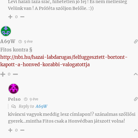
Levi haláli laza srác, hihetetlen jó fej ! És nem mellesleg
Velünk van ! A Próféta szóljon Belőle. :))
0
A69W
9 éve
Fitos kontra §
http://nb1.hu/hazai-labdarugas/felfuggesztett-bortont-
kapott-a-honved-korabbi-valogatottja
0
Pelso
9 éve
Reply to
A69W
kíváncsi vagyok meddig lesz címlapon!? szánalmas szőllősi
gyerek…mintha Fitos csak a Honvédban játszott volna!
0