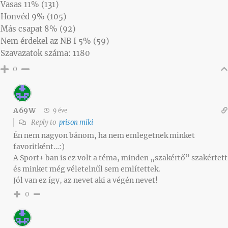
Vasas 11% (131)
Honvéd 9% (105)
Más csapat 8% (92)
Nem érdekel az NB I 5% (59)
Szavazatok száma: 1180
0
A69W
9 éve
Reply to
prison miki
Én nem nagyon bánom, ha nem emlegetnek minket
favoritként…:)
A Sport+ ban is ez volt a téma, minden „szakértő” szakértett
és minket még véletelnűl sem említettek.
Jól van ez így, az nevet aki a végén nevet!
0