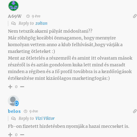
A69W
9 éve
Reply to
zoltan
Nem tetszik akarni pályát módosítani??
Már röhögög korábbi önmagamon, hogy mennyire
komolyan vettem anno a klub felhívását,hogy várják a
marketing ötleteket :)
Ment az ötletelés a részemről és amint itt olvastam mások
részéről is és aztán gondolom kuka lett mind és maradt
minden a régiben és a fő profil továbbra is a kezdőrúgások
értékesítése mint kizárólagos marketingfogás:)
0
belos
9 éve
Reply to
Vizi Viktor
Fb-on fizetett hirdetésben nyomják a hazai meccseket is.
0