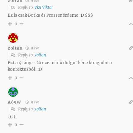
zoltan
9 éve
Reply to
Vizi Viktor
Ez is csak Botka és Prosser érdeme :D $$$
0
zoltan
9 éve
Reply to
zoltan
Ezt a 4 lány – 20 ezer című dolgot kéne kiragadni a
kontextusból. :D
0
A69W
9 éve
Reply to
zoltan
:) :)
0