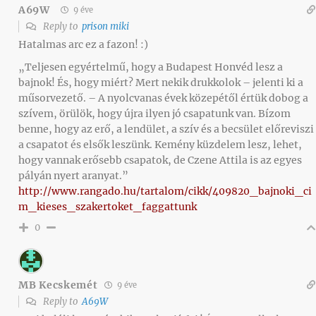
A69W
9 éve
Reply to
prison miki
Hatalmas arc ez a fazon! :)
„Teljesen egyértelmű, hogy a Budapest Honvéd lesz a
bajnok! És, hogy miért? Mert nekik drukkolok – jelenti ki a
műsorvezető. – A nyolcvanas évek közepétől értük dobog a
szívem, örülök, hogy újra ilyen jó csapatunk van. Bízom
benne, hogy az erő, a lendület, a szív és a becsület előreviszi
a csapatot és elsők leszünk. Kemény küzdelem lesz, lehet,
hogy vannak erősebb csapatok, de Czene Attila is az egyes
pályán nyert aranyat.”
http://www.rangado.hu/tartalom/cikk/409820_bajnoki_ci
m_kieses_szakertoket_faggattunk
0
MB Kecskemét
9 éve
Reply to
A69W