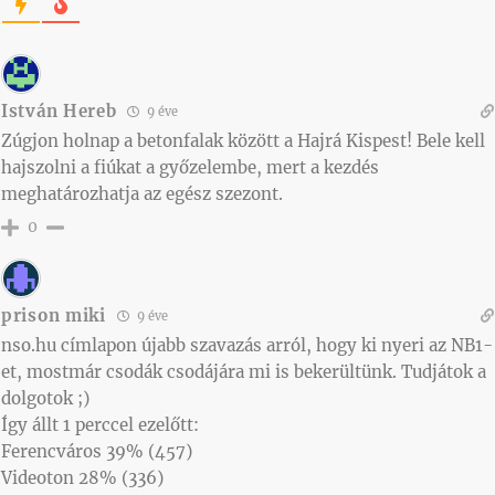
István Hereb
9 éve
Zúgjon holnap a betonfalak között a Hajrá Kispest! Bele kell
hajszolni a fiúkat a győzelembe, mert a kezdés
meghatározhatja az egész szezont.
0
prison miki
9 éve
nso.hu címlapon újabb szavazás arról, hogy ki nyeri az NB1-
et, mostmár csodák csodájára mi is bekerültünk. Tudjátok a
dolgotok ;)
Így állt 1 perccel ezelőtt:
Ferencváros 39% (457)
Videoton 28% (336)