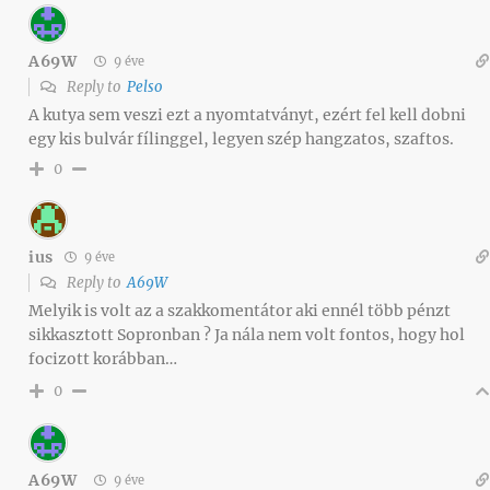
A69W
9 éve
Reply to
Pelso
A kutya sem veszi ezt a nyomtatványt, ezért fel kell dobni
egy kis bulvár fílinggel, legyen szép hangzatos, szaftos.
0
ius
9 éve
Reply to
A69W
Melyik is volt az a szakkomentátor aki ennél több pénzt
sikkasztott Sopronban ? Ja nála nem volt fontos, hogy hol
focizott korábban…
0
A69W
9 éve