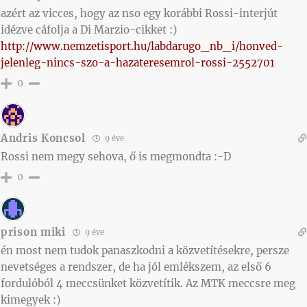
azért az vicces, hogy az nso egy korábbi Rossi-interjút
idézve cáfolja a Di Marzio-cikket :)
http://www.nemzetisport.hu/labdarugo_nb_i/honved-
jelenleg-nincs-szo-a-hazateresemrol-rossi-2552701
0
Andris Koncsol
9 éve
Rossi nem megy sehova, ő is megmondta :-D
0
prison miki
9 éve
én most nem tudok panaszkodni a közvetítésekre, persze
nevetséges a rendszer, de ha jól emlékszem, az első 6
fordulóból 4 meccsünket közvetítik. Az MTK meccsre meg
kimegyek :)