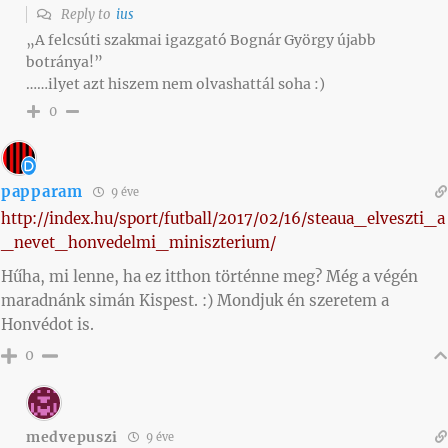
Reply to
ius
„A felcsúti szakmai igazgató Bognár György újabb
botránya!”
……ilyet azt hiszem nem olvashattál soha :)
0
papparam
9 éve
http://index.hu/sport/futball/2017/02/16/steaua_elveszti_a
_nevet_honvedelmi_miniszterium/
Hűha, mi lenne, ha ez itthon történne meg? Még a végén
maradnánk simán Kispest. :) Mondjuk én szeretem a
Honvédot is.
0
medvepuszi
9 éve