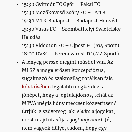
15:30 Gyirmót FC Győr – Paksi FC
15:30 Mezőkövesd Zsóry FC – DVTK
15:30 MTK Budapest – Budapest Honvéd
15:30 Vasas FC – Szombathelyi Swietelsky
Haladás
15:30 Videoton FC – Újpest FC (M4 Sport)
18:00 DVSC – Ferencvárosi TC (M4 Sport)
A lényeg persze megint máshol van. Az
MLSZ a maga erősen koncepciózus,
sugalmazó és szakmailag totálisan fals
kérdőívében
legalább megkérdezi a
jónépet, hogy a jogtulajdonos, tehát az
MTVA mégis hány meccset közvetítsen?
Értjük, a szövetség, aki
eladta
a jogokat,
most majd utasítja a
jogtulajdonost.
Jó,
nem vagyok hülye, tudom, hogy egy