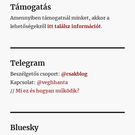
Támogatás
Amennyiben támogatnál minket, akkor a
lehetőségekről
itt találsz információt
.
Telegram
Beszélgetős csoport:
@csakblog
Kapcsolat:
@veghhanta
//
Mi ez és hogyan működik?
Bluesky