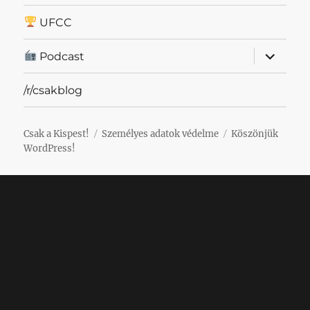
UFCC
almenü
Podcast
szétnyit
/r/csakblog
Csak a Kispest!
Személyes adatok védelme
Köszönjük
WordPress!