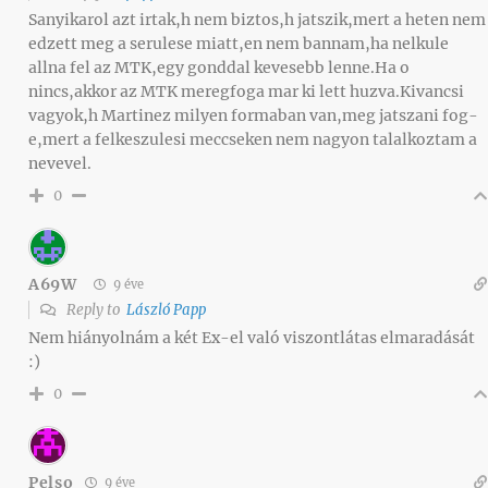
Sanyikarol azt irtak,h nem biztos,h jatszik,mert a heten nem
edzett meg a serulese miatt,en nem bannam,ha nelkule
allna fel az MTK,egy gonddal kevesebb lenne.Ha o
nincs,akkor az MTK meregfoga mar ki lett huzva.Kivancsi
vagyok,h Martinez milyen formaban van,meg jatszani fog-
e,mert a felkeszulesi meccseken nem nagyon talalkoztam a
nevevel.
0
A69W
9 éve
Reply to
László Papp
Nem hiányolnám a két Ex-el való viszontlátas elmaradását
:)
0
Pelso
9 éve