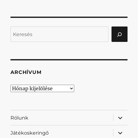
Keresés
ARCHÍVUM
Archívum
almenü
Rólunk
szétnyit
almenü
Játékoskeringő
szétnyit