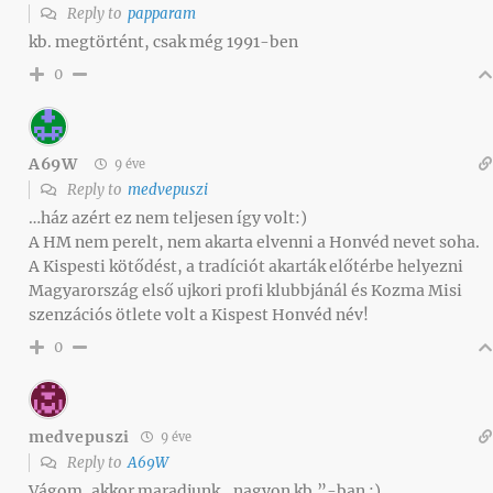
Reply to
papparam
kb. megtörtént, csak még 1991-ben
0
A69W
9 éve
Reply to
medvepuszi
…ház azért ez nem teljesen így volt:)
A HM nem perelt, nem akarta elvenni a Honvéd nevet soha.
A Kispesti kötődést, a tradíciót akarták előtérbe helyezni
Magyarország első ujkori profi klubbjánál és Kozma Misi
szenzációs ötlete volt a Kispest Honvéd név!
0
medvepuszi
9 éve
Reply to
A69W
Vágom, akkor maradjunk „nagyon kb.”-ban :)