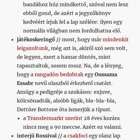
bandához húz mindkettő, szóval nem lesz
ebből gond, de azért a jegyzőkönyv
kedvéért írjuk fel a lap szélére: ilyen egy
normális világban nem fordulhatna elő.
játékoskeringő //
most, hogy már
mindenkit
leigazoltunk
, még azt is, akiről szó sem volt,
de legyen, mert a hamar döntés, mint
tapasztaltuk, sosem rossz. Na, de a lényeg,
hogy a
rangadón bedobtak
egy
Oussama
Essabr
nevű olaszból
érkezhető
csatárt.
Amúgy a pedigréje a szokásos: exjuve,
kölcsönadták, alsóbb ligák, bla-bla-bla,
Dottóre Bottone óta ismerjük a típust.
a
Transfermarkt szerint
28 éves korára
nincs meg a 90 meccse. Azért ez valami.
interjú Rossival //
a
csakfoci
egy olasz lap