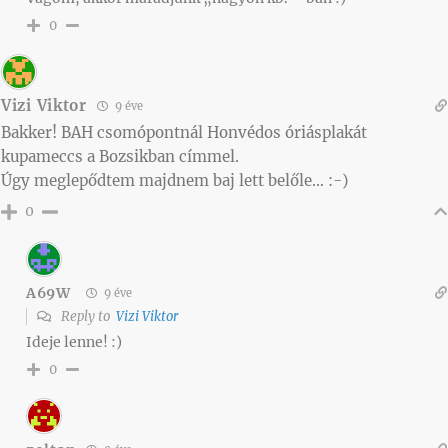
0
Vizi Viktor
9 éve
Bakker! BAH csomópontnál Honvédos óriásplakát
kupameccs a Bozsikban címmel.
Úgy meglepődtem majdnem baj lett belőle… :-)
0
A69W
9 éve
Reply to
Vizi Viktor
Ideje lenne! :)
0