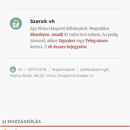
Szerző:
vh
Egy lőrinci kispesti Kőbányáról. Megtalálsz
Blueskyon
,
emailt
itt tudsz írni nekem, ha pedig
üzennél, akkor
Signalon
vagy
Telegramon
keress. ||
vh összes bejegyzése
Szerző
Közzétéve
Kategória
Címke
vh
2017.02.16.
Napikispest
játékoskeringő
,
Marco Rossi
,
MLSZ
,
mtva
,
Oussama Essabr
,
tv
31
HOZZÁSZÓLÁS