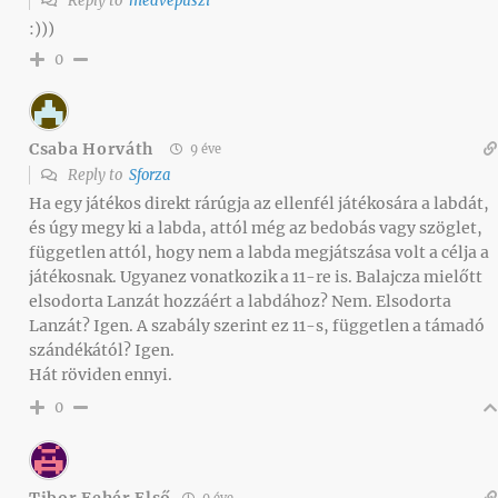
Reply to
medvepuszi
:)))
0
Csaba Horváth
9 éve
Reply to
Sforza
Ha egy játékos direkt rárúgja az ellenfél játékosára a labdát,
és úgy megy ki a labda, attól még az bedobás vagy szöglet,
független attól, hogy nem a labda megjátszása volt a célja a
játékosnak. Ugyanez vonatkozik a 11-re is. Balajcza mielőtt
elsodorta Lanzát hozzáért a labdához? Nem. Elsodorta
Lanzát? Igen. A szabály szerint ez 11-s, független a támadó
szándékától? Igen.
Hát röviden ennyi.
0
Tibor Fehér Első