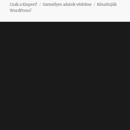
Csak a Kispest!
Személyes adatok védelme
Köszönjük
WordPress!