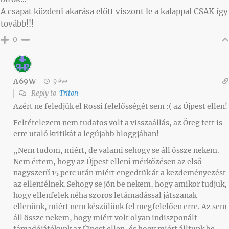
A csapat küzdeni akarása előtt viszont le a kalappal CSAK így
tovább!!!
0
A69W
9 éve
Reply to
Triton
Azért ne feledjük el Rossi felelősségét sem :( az Újpest ellen!
Feltételezem nem tudatos volt a visszaállás, az Öreg tett is
erre utaló kritikát a legújabb bloggjában!
„Nem tudom, miért, de valami sehogy se áll össze nekem.
Nem értem, hogy az Újpest elleni mérkőzésen az első
nagyszerű 15 perc után miért engedtük át a kezdeményezést
az ellenfélnek. Sehogy se jön be nekem, hogy amikor tudjuk,
hogy ellenfelek néha szoros letámadással játszanak
ellenünk, miért nem készülünk fel megfelelően erre. Az sem
áll össze nekem, hogy miért volt olyan indiszponált