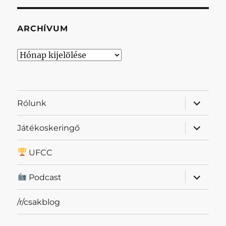
ARCHÍVUM
Archívum
almenü
Rólunk
szétnyit
almenü
Játékoskeringő
szétnyit
UFCC
almenü
Podcast
szétnyit
/r/csakblog