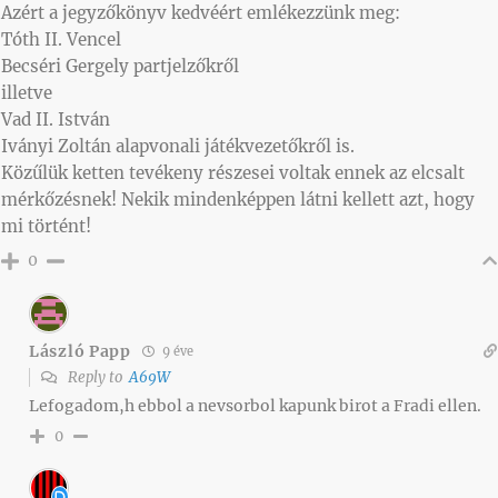
Azért a jegyzőkönyv kedvéért emlékezzünk meg:
Tóth II. Vencel
Becséri Gergely partjelzőkről
illetve
Vad II. István
Iványi Zoltán alapvonali játékvezetőkről is.
Közűlük ketten tevékeny részesei voltak ennek az elcsalt
mérkőzésnek! Nekik mindenképpen látni kellett azt, hogy
mi történt!
0
László Papp
9 éve
Reply to
A69W
Lefogadom,h ebbol a nevsorbol kapunk birot a Fradi ellen.
0