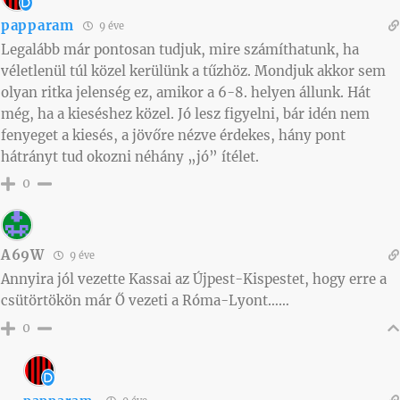
papparam
9 éve
Legalább már pontosan tudjuk, mire számíthatunk, ha
véletlenül túl közel kerülünk a tűzhöz. Mondjuk akkor sem
olyan ritka jelenség ez, amikor a 6-8. helyen állunk. Hát
még, ha a kieséshez közel. Jó lesz figyelni, bár idén nem
fenyeget a kiesés, a jövőre nézve érdekes, hány pont
hátrányt tud okozni néhány „jó” ítélet.
0
A69W
9 éve
Annyira jól vezette Kassai az Újpest-Kispestet, hogy erre a
csütörtökön már Ő vezeti a Róma-Lyont……
0