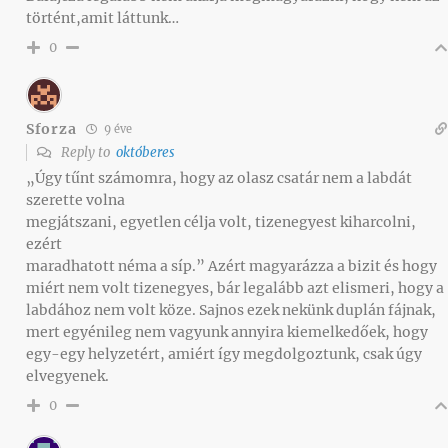
történt,amit láttunk…
0
Sforza
9 éve
Reply to
októberes
„Úgy tűnt számomra, hogy az olasz csatár nem a labdát
szerette volna
megjátszani, egyetlen célja volt, tizenegyest kiharcolni,
ezért
maradhatott néma a síp.” Azért magyarázza a bizit és hogy
miért nem volt tizenegyes, bár legalább azt elismeri, hogy a
labdához nem volt köze. Sajnos ezek nekünk duplán fájnak,
mert egyénileg nem vagyunk annyira kiemelkedőek, hogy
egy-egy helyzetért, amiért így megdolgoztunk, csak úgy
elvegyenek.
0