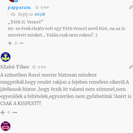
papparam
9 éve
Reply to
A69W
„Tóth II. Vencel”
90-es évek elején volt egy Tóth Vencel nevű bíró, na az is
szeretett minket… Talán csak nem rokon? :)
0
SZabó Tibor
9 éve
A szünetben Rossi mester biztosan mindent
megpróbál.hogy rendet rakjon a fejeben remélem sikerül.A
játékosok biztos ,hogy érzik itt valami nem stimmel,nem
egyenlőek a feltételek,egyszerűen nem győzhetünk !Azért is
CSAK A KISPEST!!!
0