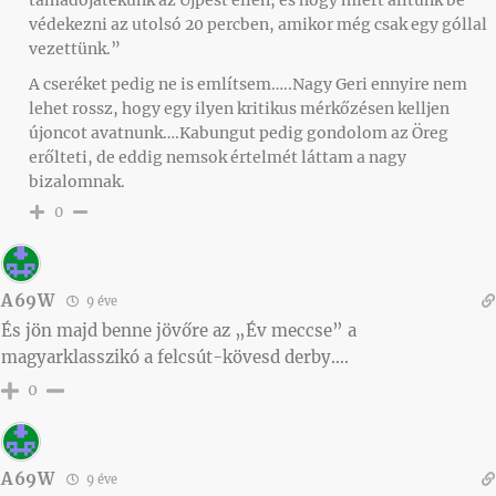
támadójátékunk az Újpest ellen, és hogy miért álltunk be
védekezni az utolsó 20 percben, amikor még csak egy góllal
vezettünk.”
A cseréket pedig ne is említsem…..Nagy Geri ennyire nem
lehet rossz, hogy egy ilyen kritikus mérkőzésen kelljen
újoncot avatnunk….Kabungut pedig gondolom az Öreg
erőlteti, de eddig nemsok értelmét láttam a nagy
bizalomnak.
0
A69W
9 éve
És jön majd benne jövőre az „Év meccse” a
magyarklasszikó a felcsút-kövesd derby….
0
A69W
9 éve