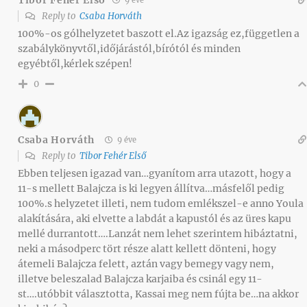
9 éve
Reply to
Csaba Horváth
100%-os gólhelyzetet baszott el.Az igazság ez,független a
szabálykönyvtől,időjárástól,bírótól és minden
egyébtől,kérlek szépen!
0
Csaba Horváth
9 éve
Reply to
Tibor Fehér Első
Ebben teljesen igazad van…gyanítom arra utazott, hogy a
11-s mellett Balajcza is ki legyen állítva…másfelől pedig
100%.s helyzetet illeti, nem tudom emlékszel-e anno Youla
alakítására, aki elvette a labdát a kapustól és az üres kapu
mellé durrantott….Lanzát nem lehet szerintem hibáztatni,
neki a másodperc tört része alatt kellett dönteni, hogy
átemeli Balajcza felett, aztán vagy bemegy vagy nem,
illetve beleszalad Balajcza karjaiba és csinál egy 11-
st….utóbbit választotta, Kassai meg nem fújta be…na akkor