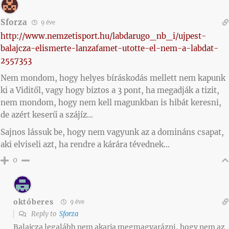
Sforza
9 éve
http://www.nemzetisport.hu/labdarugo_nb_i/ujpest-
balajcza-elismerte-lanzafamet-utotte-el-nem-a-labdat-
2557353
Nem mondom, hogy helyes bíráskodás mellett nem kapunk
ki a Viditől, vagy hogy biztos a 3 pont, ha megadják a tizit,
nem mondom, hogy nem kell magunkban is hibát keresni,
de azért keserű a szájíz…
Sajnos lássuk be, hogy nem vagyunk az a domináns csapat,
aki elviseli azt, ha rendre a kárára tévednek…
0
októberes
9 éve
Reply to
Sforza
Balajcza legalább nem akarja megmagyarázni, hogy nem az