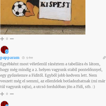
0
papparam
9 éve
Egyébként most véletlenül ránéztem a tabellára és látom,
hogy még mindig a 2. helyen vagyunk stabil pontelőnnyel,
egy győzelemre a Fiditől. Egyből jobb kedvem lett. Nem
veszett még el semmi, az ellenfelek botladozhatnak (mi már
túl vagyunk rajta), a utcsó fordulóban jön a Fidi, stb. :)
0