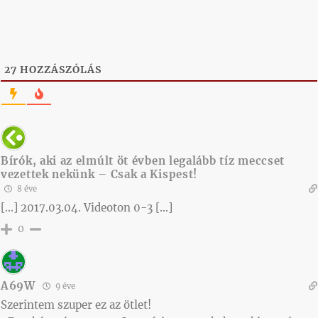
27
HOZZÁSZÓLÁS
Bírók, aki az elmúlt öt évben legalább tíz meccset
vezettek nekünk – Csak a Kispest!
8 éve
[…] 2017.03.04. Videoton 0-3 […]
0
A69W
9 éve
Szerintem szuper ez az ötlet!