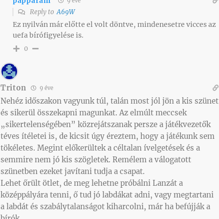
papparam
9 éve
Reply to
A69W
Ez nyilván már előtte el volt döntve, mindenesetre vicces az
uefa bírófigyelése is.
0
Triton
9 éve
Nehéz időszakon vagyunk túl, talán most jól jön a kis szünet
és sikerül összekapni magunkat. Az elmúlt meccsek
„sikertelenségében” közrejátszanak persze a játékvezetők
téves ítéletei is, de kicsit úgy éreztem, hogy a játékunk sem
tökéletes. Megint előkerültek a céltalan ívelgetések és a
semmire nem jó kis szögletek. Remélem a válogatott
szünetben ezeket javítani tudja a csapat.
Lehet őrült ötlet, de meg lehetne próbálni Lanzát a
középpályára tenni, ő tud jó labdákat adni, vagy megtartani
a labdát és szabálytalanságot kiharcolni, már ha befújják a
bírók…