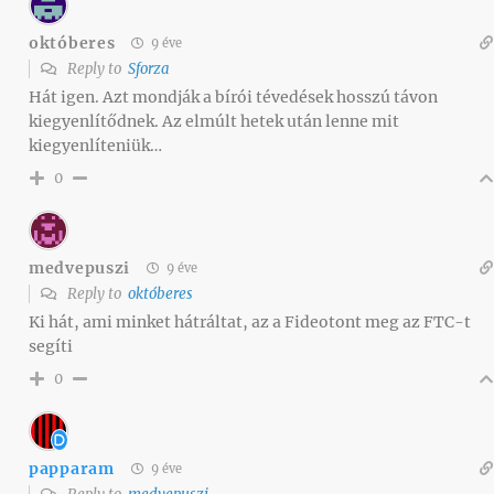
októberes
9 éve
Reply to
Sforza
Hát igen. Azt mondják a bírói tévedések hosszú távon
kiegyenlítődnek. Az elmúlt hetek után lenne mit
kiegyenlíteniük…
0
medvepuszi
9 éve
Reply to
októberes
Ki hát, ami minket hátráltat, az a Fideotont meg az FTC-t
segíti
0
papparam
9 éve