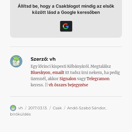
Állítsd be, hogy a Csakblogot mindig az elsők
között lásd a Google keresőben
Szerző:
vh
Egy lőrinci kispesti Kőbányáról. Megtalálsz
Blueskyon
,
emailt
itt tudsz írni nekem, ha pedig
üzennél, akkor
Signalon
vagy
Telegramon
keress. ||
vh összes bejegyzése
Szerző
Közzétéve
Kategória
Címke
vh
2017.03.13.
Csak
Andó-Szabó Sándor
,
bíróküldés