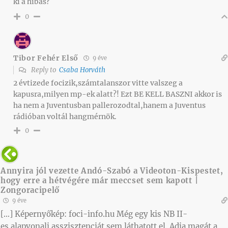
ki a hibás?
0
Tibor Fehér Első
9 éve
Reply to
Csaba Horváth
2 évtizede focizik,számtalanszor vitte valszeg a
kapusra,milyen mp-ek alatt?! Ezt BE KELL BASZNI akkor is
ha nem a Juventusban pallerozodtal,hanem a Juventus
rádióban voltál hangmérnök.
0
Annyira jól vezette Andó-Szabó a Videoton-Kispestet,
hogy erre a hétvégére már meccset sem kapott |
Zongoracipelő
9 éve
[…] Képernyőkép: foci-info.hu Még egy kis NB II-
es alapvonali asszisztenciát sem láthatott el. Adja magát a