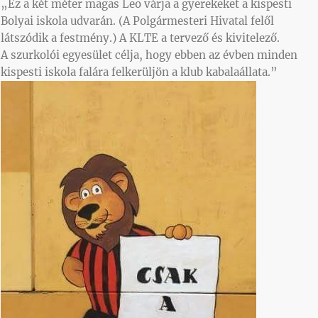
„Ez a két méter magas Leo várja a gyerekeket a kispesti
Bolyai iskola udvarán. (A Polgármesteri Hivatal felől
látszódik a festmény.) A KLTE a tervező és kivitelező.
A szurkolói egyesület célja, hogy ebben az évben minden
kispesti iskola falára felkerüljön a klub kabalaállata.”