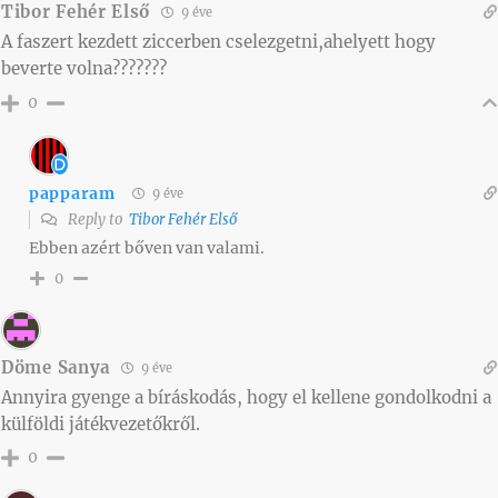
Tibor Fehér Első
9 éve
A faszert kezdett ziccerben cselezgetni,ahelyett hogy
beverte volna???????
0
papparam
9 éve
Reply to
Tibor Fehér Első
Ebben azért bőven van valami.
0
Döme Sanya
9 éve
Annyira gyenge a bíráskodás, hogy el kellene gondolkodni a
külföldi játékvezetőkről.
0