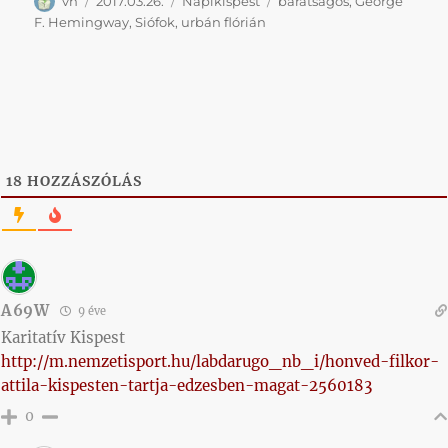
Szerző
Közzétéve
Kategória
Címke
vh
2017.03.26.
Napikispest
barátságos
,
George
F. Hemingway
,
Siófok
,
urbán flórián
18
HOZZÁSZÓLÁS
A69W
9 éve
Karitatív Kispest
http://m.nemzetisport.hu/labdarugo_nb_i/honved-filkor-
attila-kispesten-tartja-edzesben-magat-2560183
0