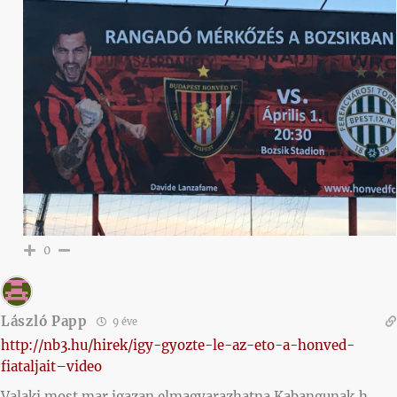
0
László Papp
9 éve
http://nb3.hu/hirek/igy-gyozte-le-az-eto-a-honved-
fiataljait–video
Valaki most mar igazan elmagyarazhatna Kabangunak,h