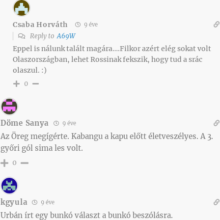
Csaba Horváth
9 éve
Reply to
A69W
Eppel is nálunk talált magára….Filkor azért elég sokat volt
Olaszországban, lehet Rossinak fekszik, hogy tud a srác
olaszul. :)
0
Döme Sanya
9 éve
Az Öreg megígérte. Kabangu a kapu előtt életveszélyes. A 3.
győri gól sima les volt.
0
kgyula
9 éve
Urbán írt egy bunkó választ a bunkó beszólásra.