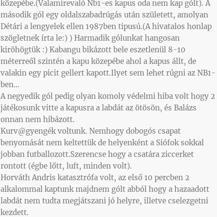
közepébe.(Valamirevaló Nb1-es kapus oda nem kap gólt). A
második gól egy oldalszabadrúgás után született, amolyan
Détári a lengyelek ellen 1987ben tipusú.(A hivatalos honlap
szögletnek írta le:) ) Harmadik gólunkat hangosan
kiröhögtük :) Kabangu bikázott bele eszetlenül 8-10
méterreől szintén a kapu közepébe ahol a kapus állt, de
valakin egy picit gellert kapott.Ilyet sem lehet rúgni az NB1-
ben…
A negyedik gól pedig olyan komoly védelmi hiba volt hogy 2
játékosunk vitte a kapusra a labdát az ötösön, és Balázs
onnan nem hibázott.
Kurv@gyengék voltunk. Nemhogy dobogós csapat
benyomását nem keltettük de helyenként a Siófok sokkal
jobban futballozott.Szerencse hogy a csatára ziccerket
rontott (égbe lőtt, luft, minden volt).
Horváth Andris katasztrófa volt, az első 10 percben 2
alkalommal kaptunk majdnem gólt abból hogy a hazaadott
labdát nem tudta megjátszani jó helyre, illetve cselezgetni
kezdett.