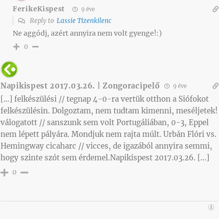
FerikeKispest
9 éve
Reply to
Lassie Tizenkilenc
Ne aggódj, azért annyira nem volt gyenge!:)
0
Napikispest 2017.03.26. | Zongoracipelő
9 éve
[…] felkészülési // tegnap 4-0-ra vertük otthon a Siófokot
felkészülésin. Dolgoztam, nem tudtam kimenni, meséljetek!
válogatott // sanszunk sem volt Portugáliában, 0-3, Eppel
nem lépett pályára. Mondjuk nem rajta múlt. Urbán Flóri vs.
Hemingway cicaharc // vicces, de igazából annyira semmi,
hogy szinte szót sem érdemel.Napikispest 2017.03.26. […]
0