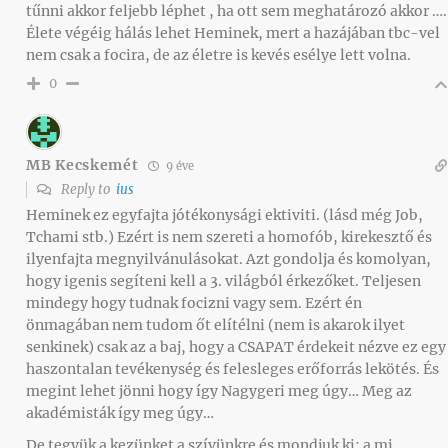
tűnni akkor feljebb léphet , ha ott sem meghatározó akkor ….
Élete végéig hálás lehet Heminek, mert a hazájában tbc-vel
nem csak a focira, de az életre is kevés esélye lett volna.
0
MB Kecskemét
9 éve
Reply to
ius
Heminek ez egyfajta jótékonysági ektiviti. (lásd még Job,
Tchami stb.) Ezért is nem szereti a homofób, kirekesztő és
ilyenfajta megnyilvánulásokat. Azt gondolja és komolyan,
hogy igenis segíteni kell a 3. világból érkezőket. Teljesen
mindegy hogy tudnak focizni vagy sem. Ezért én
önmagában nem tudom őt elítélni (nem is akarok ilyet
senkinek) csak az a baj, hogy a CSAPAT érdekeit nézve ez egy
haszontalan tevékenység és felesleges erőforrás lekötés. És
megint lehet jönni hogy így Nagygeri meg úgy… Meg az
akadémisták így meg úgy…
De tegyük a kezünket a szívünkre és mondjuk ki: a mi