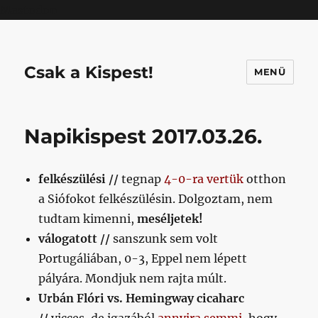
Mastodon
Csak a Kispest!
MENÜ
Napikispest 2017.03.26.
felkészülési //
tegnap
4-0-ra vertük
otthon
a Siófokot felkészülésin. Dolgoztam, nem
tudtam kimenni,
meséljetek!
válogatott //
sanszunk sem volt
Portugáliában, 0-3, Eppel nem lépett
pályára. Mondjuk nem rajta múlt.
Urbán Flóri vs. Hemingway cicaharc