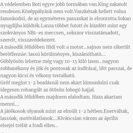
A védelemben Boti egyre jobb formában van.King zakatolt
rendesen.Középpályánk nem volt.Vaszkénak kellett volna
fazonkodni, de az egyméteres passzokat is elrontotta.Sokan
nyugdíjba küldték.Lanza többet futott és küzdött mint egy
szokványos NB1-es meccsen, sokszor visszatámadott,
szerelt, visszavédekezett.
A második félidőben Hidi volt a motor…sajnos nem sikerült
beröffennie: lassú körülményes, kiszámítható….
Göblyösön lehetne még vagy 10-15 kiló izom…nagyon
robbanékony és jók és pontosak az indításai, lőtt passzai, de
nagyon kicsi és vékony testalkatú.
Gróf megint 1-2 beadásnál nem akart kimozdulni csak
idegesen rohangált az ötösön lobogó hajjal.
A második félidőben majdnem elaludtam. Haza akartam
menni….
A játékosok olyanok mint az elmúlt 1-2 hétben.Enerváltak,
lassúak, motiválatlanok….Kiváncsian várom az április
elsejei tréfát a fradi ellen…