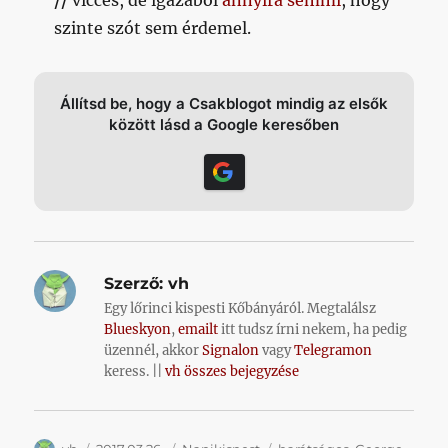
//
vicces, de igazából
annyira semmi
, hogy
szinte szót sem érdemel.
Állítsd be, hogy a Csakblogot mindig az elsők
között lásd a Google keresőben
Szerző:
vh
Egy lőrinci kispesti Kőbányáról. Megtalálsz
Blueskyon
,
emailt
itt tudsz írni nekem, ha pedig
üzennél, akkor
Signalon
vagy
Telegramon
keress. ||
vh összes bejegyzése