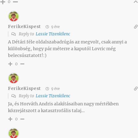
0
FerikeKispest
9 éve
Reply to
Lassie Tizenkilenc
A Détári féle oldalszabadrúgás az megvolt, csak annyi a
különbség, hogy pár méterre a kaputól Lovric még
belecsúsztatott!:)
0
FerikeKispest
9 éve
Reply to
Lassie Tizenkilenc
Ja, és Horváth Andris alakításaiban nagy mértékben
közrejátszott a katasztrofális talaj…
0