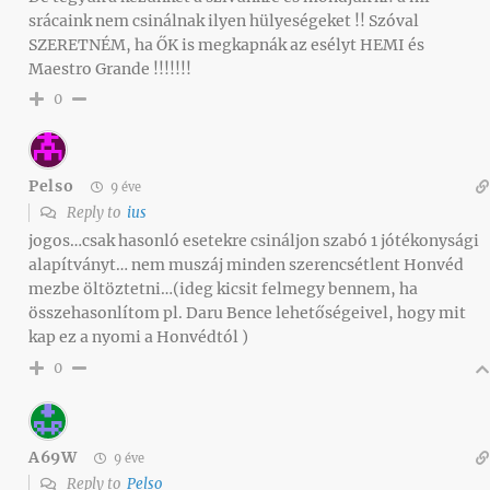
srácaink nem csinálnak ilyen hülyeségeket !! Szóval
SZERETNÉM, ha ŐK is megkapnák az esélyt HEMI és
Maestro Grande !!!!!!!
0
Pelso
9 éve
Reply to
ius
jogos…csak hasonló esetekre csináljon szabó 1 jótékonysági
alapítványt… nem muszáj minden szerencsétlent Honvéd
mezbe öltöztetni…(ideg kicsit felmegy bennem, ha
összehasonlítom pl. Daru Bence lehetőségeivel, hogy mit
kap ez a nyomi a Honvédtól )
0
A69W
9 éve
Reply to
Pelso