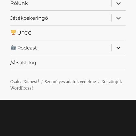
almenü
Rólunk
szétnyit
almenü
Játékoskeringő
szétnyit
UFCC
almenü
Podcast
szétnyit
/r/csakblog
Csak a Kispest!
Személyes adatok védelme
Köszönjük
WordPress!