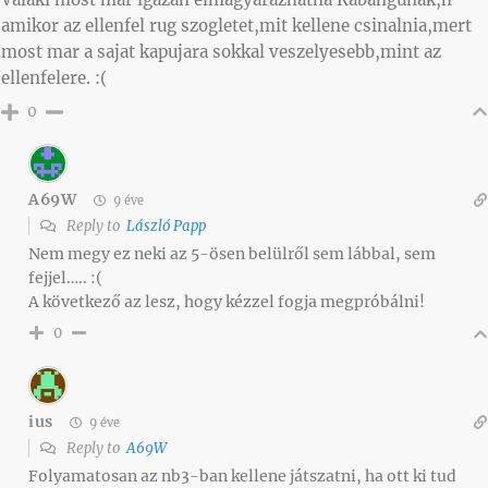
amikor az ellenfel rug szogletet,mit kellene csinalnia,mert
most mar a sajat kapujara sokkal veszelyesebb,mint az
ellenfelere. :(
0
A69W
9 éve
Reply to
László Papp
Nem megy ez neki az 5-ösen belülről sem lábbal, sem
fejjel….. :(
A következő az lesz, hogy kézzel fogja megpróbálni!
0
ius
9 éve
Reply to
A69W
Folyamatosan az nb3-ban kellene játszatni, ha ott ki tud