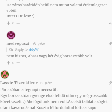
Ha záros határidőn belűl nem mutat valami érdemlegeset
ebből
Inter CDF lesz :)
0
medvepuszi
9 éve
Reply to
A69W
nem biztos, Abass vagy két évig borzasztóbb volt
0
Lassie Tizenkilenc
9 éve
Pár szóban a tegnapi meccsről :
Egy borzasztóan gyenge első félidő után egy mégrosszabb
következett :) Akciógólunk nem volt.Az első találat szöglet
utáni kavarodásnál Koszta félfordulattal lőtte a kapu