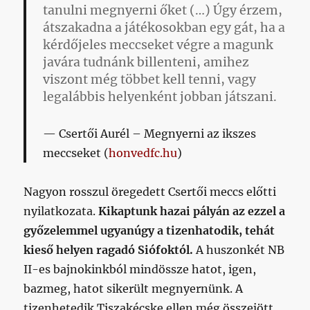
tanulni megnyerni őket (…) Úgy érzem,
átszakadna a játékosokban egy gát, ha a
kérdőjeles meccseket végre a magunk
javára tudnánk billenteni, amihez
viszont még többet kell tenni, vagy
legalábbis helyenként jobban játszani.
Csertői Aurél – Megnyerni az ikszes
meccseket (
honvedfc.hu
)
Nagyon rosszul öregedett Csertői meccs előtti
nyilatkozata.
Kikaptunk hazai pályán az ezzel a
győzelemmel ugyanúgy a tizenhatodik, tehát
kieső helyen ragadó Siófoktól.
A huszonkét NB
II-es bajnokinkból mindössze hatot, igen,
bazmeg, hatot sikerült megnyernünk. A
tizenhetedik Tiszakécske ellen még összejött