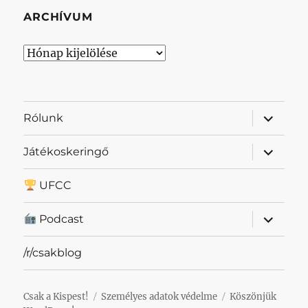
ARCHÍVUM
Archívum
almenü
Rólunk
szétnyit
almenü
Játékoskeringő
szétnyit
UFCC
almenü
Podcast
szétnyit
/r/csakblog
Csak a Kispest!
Személyes adatok védelme
Köszönjük