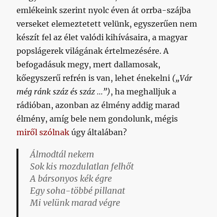
emlékeink szerint nyolc éven át orrba-szájba
verseket elemeztetett velünk, egyszerűen nem
készít fel az élet valódi kihívásaira, a magyar
popslágerek világának értelmezésére. A
befogadásuk megy, mert dallamosak,
kőegyszerű refrén is van, lehet énekelni
(„Vár
még ránk száz és száz …”)
, ha meghalljuk a
rádióban, azonban az élmény addig marad
élmény, amíg bele nem gondolunk, mégis
miről szólnak
úgy általában?
Álmodtál nekem
Sok kis mozdulatlan felhőt
A bársonyos kék égre
Egy soha-többé pillanat
Mi velünk marad végre