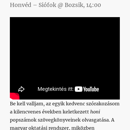
Honvéd – Siófok @ Bozsik, 14:00
öltözőbe
(minden
és
mindenki
más
felelős,
ők
nem)
című
bejegyzéshez
Be kell valljam, az egyik kedvenc szórakozásom
a kilencvenes években keletkezett
honi
popszámok szövegkönyveinek olvasgatása. A
magyar oktatási rendszer, miközben