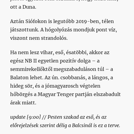
ott a Duna.
Aztán Siófokon is legutóbb 2019-ben, télen
játszottunk. A hógolyózás mondjuk pont víz,
viszont nem strandolós.
Ha nem lesz vihar, eső, ésatöbbi, akkor az
egész NB II egyetlen pozitív dolga – a
semmirekellőktől megszabaduláson túl – a
Balaton lehet. Az ún. csobbanás, a lángos, a
hideg sör, és a jómagyarosch végtelen
hőbörgés a Magyar Tenger partján elszabadult
árak miatt.
update [9:00] // Pesten szakad az eső, és az
előrejelzések szerint délig a Balcsinál is ez a terve.