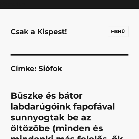
Mastodon
Csak a Kispest!
MENÜ
Címke:
Siófok
Büszke és bátor
labdarúgóink fapofával
sunnyogtak be az
öltözőbe (minden és