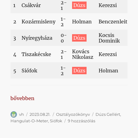
2-
1
Csákvár
Dúzs
Kerezsi
1
1-
2
Kozármisleny
Holman
Benczenleitner
2
0-
Kocsis
3
Nyíregyháza
Dúzs
0
Dominik
2-
Kovács
4
Tiszakécske
Kerezsi
1
Nikolasz
1-
5
Siófok
Dúzs
Holman
2
„Nem történt semmi váratlan: Siófokon is Dúzst lát
bővebben
Szerző
Közzétéve
Kategória
Címke
vh
2023.08.21.
Osztályozókönyv
Dúzs Gellért
,
Nem
Hangulat-O-Meter
,
Siófok
9 hozzászólás
történt
semmi