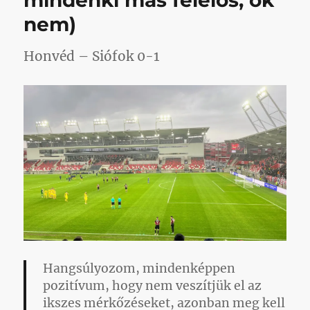
mindenki más felelős, ők
nem)
Honvéd – Siófok 0-1
Hangsúlyozom, mindenképpen
pozitívum, hogy nem veszítjük el az
ikszes mérkőzéseket, azonban meg kell