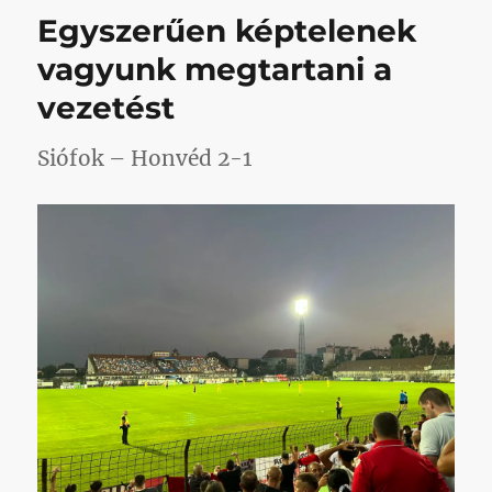
váratlan:
Egyszerűen képtelenek
Siófokon
is
vagyunk megtartani a
Dúzst
vezetést
láttátok
a
legjobbnak
Siófok – Honvéd 2-1
című
bejegyzéshez