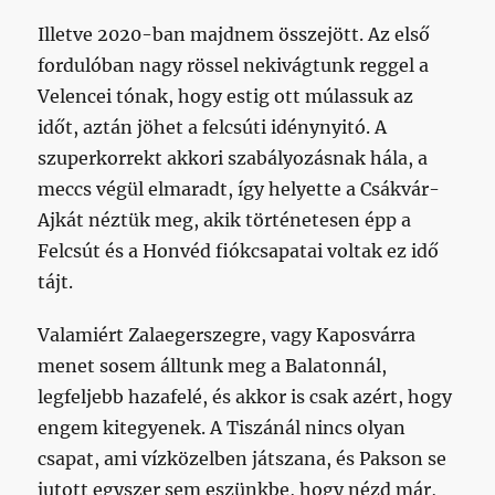
Illetve 2020-ban majdnem összejött. Az első
fordulóban nagy rössel nekivágtunk reggel a
Velencei tónak, hogy estig ott múlassuk az
időt, aztán jöhet a felcsúti idénynyitó. A
szuperkorrekt akkori szabályozásnak hála, a
meccs végül elmaradt, így helyette a Csákvár-
Ajkát néztük meg, akik történetesen épp a
Felcsút és a Honvéd fiókcsapatai voltak ez idő
tájt.
Valamiért Zalaegerszegre, vagy Kaposvárra
menet sosem álltunk meg a Balatonnál,
legfeljebb hazafelé, és akkor is csak azért, hogy
engem kitegyenek. A Tiszánál nincs olyan
csapat, ami vízközelben játszana, és Pakson se
jutott egyszer sem eszünkbe, hogy nézd már,