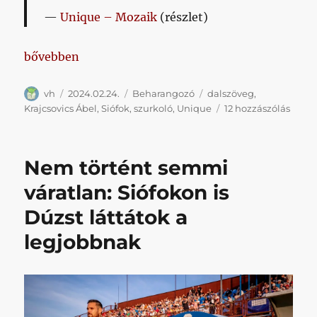
Unique – Mozaik
(részlet)
„Vár még ránk száz és száz külön gondolat”
bővebben
Szerző
Közzétéve
Kategória
Címke
vh
2024.02.24.
Beharangozó
dalszöveg
,
Vár
Krajcsovics Ábel
,
Siófok
,
szurkoló
,
Unique
12 hozzászólás
még
ránk
száz
Nem történt semmi
és
száz
váratlan: Siófokon is
külön
Dúzst láttátok a
gondo
című
legjobbnak
bejeg