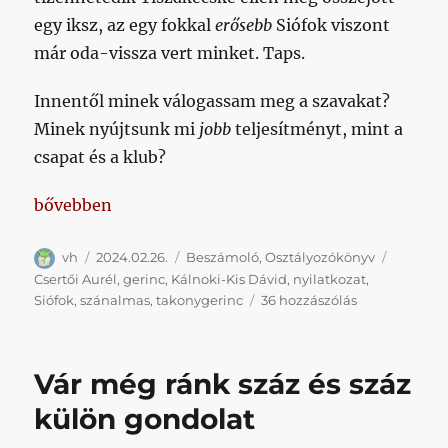
egy iksz, az egy fokkal
erősebb
Siófok viszont
már oda-vissza vert minket. Taps.
Innentől minek válogassam meg a szavakat?
Minek nyújtsunk mi
jobb
teljesítményt, mint a
csapat és a klub?
„Büszke és bátor labdarúgóink fapofával sunnyogta
bővebben
Szerző
Közzétéve
Kategória
Címke
vh
2024.02.26.
Beszámoló
,
Osztályozókönyv
Csertői Aurél
,
gerinc
,
Kálnoki-Kis Dávid
,
nyilatkozat
,
Büszke
Siófok
,
szánalmas
,
takonygerinc
36 hozzászólás
és
bátor
labdarúgóink
Vár még ránk száz és száz
fapofával
sunnyogtak
külön gondolat
be
az