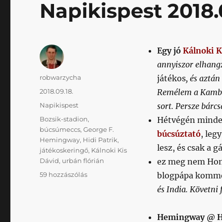
Napikispest 2018.
Egy jó
Kálnoki K
annyiszor elhang
Szerző
robwarzycha
játékos
, és aztá
Közzétéve
2018.09.18.
Remélem a Kamber
Kategória
Napikispest
sort. Persze bárc
Címke
Bozsik-stadion
,
Hétvégén minden
búcsúmeccs
,
George F.
búcsúztató
, leg
Hemingway
,
Hidi Patrik
,
lesz, és csak a 
játékoskeringő
,
Kálnoki Kis
Dávid
,
urbán flórián
ez meg nem Honv
Napikispest
59 hozzászólás
blogpápa komme
2018.09.18.
és India. Követni
című
bejegyzéshez
Hemingway @ Hu