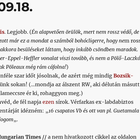
09.18.
is
. Legjobb. (
Én alapvetően örülök, mert nem rossz védő, de
zott már ez a mondat a számból bohócligerre, hogy ne
m ros
n akkora besüléseket láttam, hogy inkább csöndben maradok.
-Eppel-Heffler vonalat viszi tovább, és nem a Pölő-Laczk
sak Pöleaux még rám cáfolna!
)
féle szar időt jósolnak, de azért még mindig
Bozsik-
yünk sokan! (…mondja az álszent RW, aki délután másutt
gálameccsre ér ki, rohaggyon meg.)
éd, de fél napja
ezen
sírok. Vérfarkas ex-labdabiztos
ntárját idézném: „
16 csapatos Vb és ott van pl. Guetamala
 fogom
„.
ngarian Times //
a nem hivatkozott cikkel az oldalon