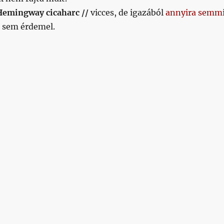
 Hemingway cicaharc //
vicces, de igazából
annyira semm
t sem érdemel.