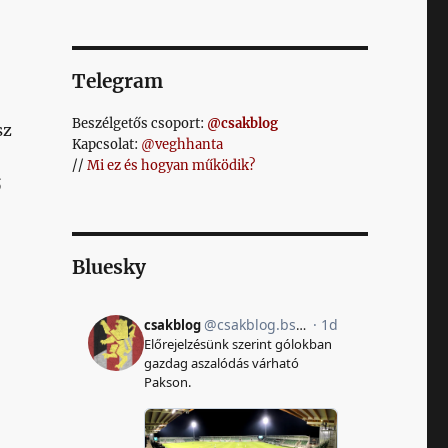
Telegram
Beszélgetős csoport:
@csakblog
sz
Kapcsolat:
@veghhanta
//
Mi ez és hogyan működik?
ó
Bluesky