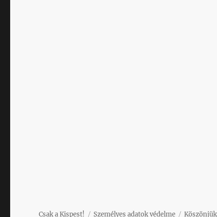
Csak a Kispest!
Személyes adatok védelme
Köszönjük