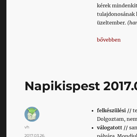
kérek mindenki
tulajdonosának 
üzeltember.
(ha
„Napikispest 201
bővebben
Napikispest 2017.
felkészülési //
t
Dolgoztam, nem
Szerző
vh
válogatott //
san
Közzétéve
2017.03.26.
pályára. Mondju