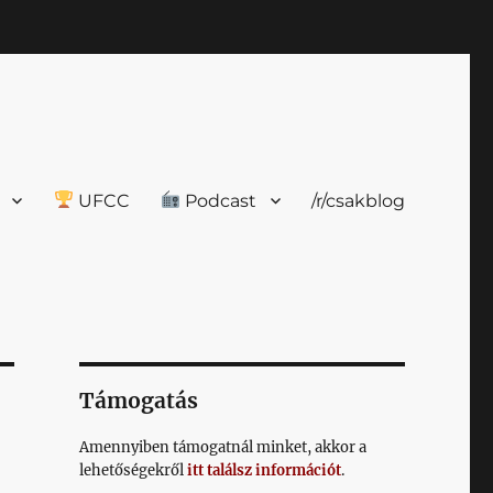
UFCC
Podcast
/r/csakblog
Támogatás
Amennyiben támogatnál minket, akkor a
lehetőségekről
itt találsz információt
.