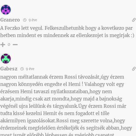
Granero
9 éve
A Feczko lett vegul. Felkeszulhetunbk hogy a kovetkezo par
hetben mindent es mindennek az ellenkezojet is megirjak :)
0
Gabesz
9 éve
nagyon méltatlannak érzem Rossi távozását,úgy érzem
nagyon könnyedén engedte el Hemi ! Valahogy volt egy
érzésem Hemi tavaszi nyilatkozataiban,hogy nem
akarja,mindig csak azt mondta,hogy majd a bajnokság
végénél ujra leülünk és tárgyalunk.Úgy érzem Rossi már
tudta kissé kezelni Hemit és nem fogadott el tőle
akármilyen igazolásokat.Rossi meg szerette volna,hogy
érdemeinek megfelelően értékeljék és segítsék abban,hogy
most ismét előrébb léphessen és mégjobb csapatot