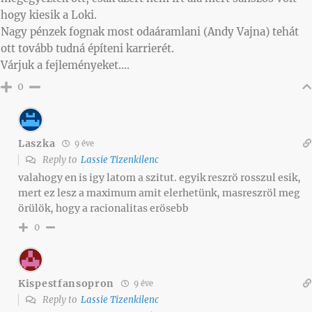
hogy kiesik a Loki.
Nagy pénzek fognak most odaáramlani (Andy Vajna) tehát
ott tovább tudná építeni karrierét.
Várjuk a fejleményeket….
0
Laszka
9 éve
Reply to
Lassie Tizenkilenc
valahogy en is igy latom a szitut. egyik reszrö rosszul esik,
mert ez lesz a maximum amit elerhetünk, masreszröl meg
örülök, hogy a racionalitas erösebb
0
Kispestfansopron
9 éve
Reply to
Lassie Tizenkilenc