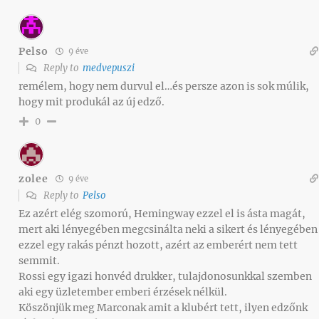
Pelso
9 éve
Reply to
medvepuszi
remélem, hogy nem durvul el…és persze azon is sok múlik,
hogy mit produkál az új edző.
0
zolee
9 éve
Reply to
Pelso
Ez azért elég szomorú, Hemingway ezzel el is ásta magát,
mert aki lényegében megcsinálta neki a sikert és lényegében
ezzel egy rakás pénzt hozott, azért az emberért nem tett
semmit.
Rossi egy igazi honvéd drukker, tulajdonosunkkal szemben
aki egy üzletember emberi érzések nélkül.
Köszönjük meg Marconak amit a klubért tett, ilyen edzőnk