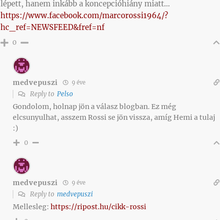
lépett, hanem inkább a koncepcióhiány miatt…
https://www.facebook.com/marcorossi1964/?
hc_ref=NEWSFEED&fref=nf
0
medvepuszi
9 éve
Reply to
Pelso
Gondolom, holnap jön a válasz blogban. Ez még
elcsunyulhat, asszem Rossi se jön vissza, amíg Hemi a tulaj
:)
0
medvepuszi
9 éve
Reply to
medvepuszi
Mellesleg:
https://ripost.hu/cikk-rossi