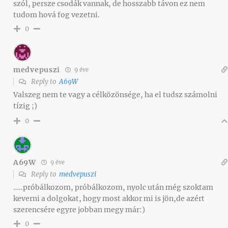
szól, persze csodák vannak, de hosszabb távon ez nem
tudom hová fog vezetni.
0
medvepuszi
9 éve
Reply to
A69W
Valszeg nem te vagy a célközönsége, ha el tudsz számolni
tízig ;)
0
A69W
9 éve
Reply to
medvepuszi
…..próbálkozom, próbálkozom, nyolc után még szoktam
keverni a dolgokat, hogy most akkor mi is jön,de azért
szerencsére egyre jobban megy már:)
0