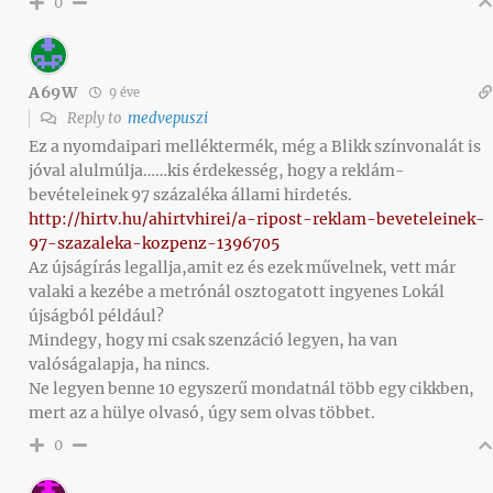
0
A69W
9 éve
Reply to
medvepuszi
Ez a nyomdaipari melléktermék, még a Blikk színvonalát is
jóval alulmúlja……kis érdekesség, hogy a reklám-
bevételeinek 97 százaléka állami hirdetés.
http://hirtv.hu/ahirtvhirei/a-ripost-reklam-beveteleinek-
97-szazaleka-kozpenz-1396705
Az újságírás legallja,amit ez és ezek művelnek, vett már
valaki a kezébe a metrónál osztogatott ingyenes Lokál
újságból például?
Mindegy, hogy mi csak szenzáció legyen, ha van
valóságalapja, ha nincs.
Ne legyen benne 10 egyszerű mondatnál több egy cikkben,
mert az a hülye olvasó, úgy sem olvas többet.
0