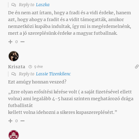
Reply to
Laszka
De én nem azt írtam, hogy a fradi és a vidi érdeke, hanem
azt, hogy ahogy a fradit és a vidit támogatták, amikor
nemzetközi kupába indultak, így mi is megérdemelnénk,
mert a jó szereplésünk érdeke a magyar futballnak.
0
Kriszta
9 éve
Reply to
Lassie Tizenkilenc
Ezt amúgy honnan veszed?
„Erre olyan erősítési kérése volt ( a saját fizetésével ellett
volna) ami legalább 4-5 hazai szinten meghatározó drága
futballistát
kellett volna idehozni a sikeres kupaszereplésért.”
0