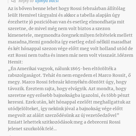
Reply to
áfonya bácsi
Az is bőven benne lehet hogy Rossi februárban állítólag
leült Hemivel tárgyalni és akkor a tabella alapján úgy
érezhette jó pozicióban van és esetleg elmondhatja mit
szeretne, de mivel még nem volt biztos a szezon
kimenetele, megmondta öregnek milyen feltételek mellett
maradna,Hemi gondolta így esetleg edző nélkül maradhat
és két hónappal szezon vége előtt meg volt holland utód de
ezt Rossi nem tudta és innen már nem volt visszaút.Idézem
Hemit:
„Én Amerikai vagyok, nálunk 1865-ben eltörölték a
rabszolgaságot. Tehát én nem engedem el Marco Rossit, ő
megy. Marco Rossi február környékén döntött úgy, hogy
távozik. Éreztem rajta, hogy elvágyik. Azt mondta, hogy
szeretne egy erősebb bajnokságba igazolni, és több pénzt
keresni. Ezek után, két hónappal ezelőtt meghallgattuk az
utódjelölteket, így nekünk jóval a bajnokság vége előtt
megvolt az aláírt szerződésünk az új vezetőedzővel”
Emiatt lehettek szitkozódások meg a debreceni Rossi
jelenet szurkolók felé…