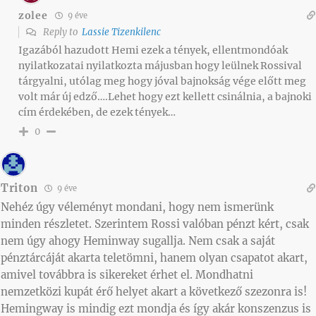
zolee
9 éve
Reply to
Lassie Tizenkilenc
Igazából hazudott Hemi ezek a tények, ellentmondóak
nyilatkozatai nyilatkozta májusban hogy leülnek Rossival
tárgyalni, utólag meg hogy jóval bajnokság vége előtt meg
volt már új edző….Lehet hogy ezt kellett csinálnia, a bajnoki
cím érdekében, de ezek tények…
0
Triton
9 éve
Nehéz úgy véleményt mondani, hogy nem ismerünk
minden részletet. Szerintem Rossi valóban pénzt kért, csak
nem úgy ahogy Heminway sugallja. Nem csak a saját
pénztárcáját akarta teletömni, hanem olyan csapatot akart,
amivel továbbra is sikereket érhet el. Mondhatni
nemzetközi kupát érő helyet akart a következő szezonra is!
Hemingway is mindig ezt mondja és így akár konszenzus is