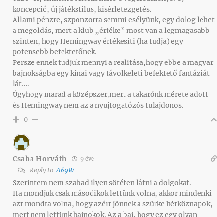
koncepció, új játékstílus, kisérletezgetés.
Állami pénzre, szponzorra semmi esélyünk, egy dolog lehet
a megoldás, mert a klub „értéke” most van a legmagasabb
szinten, hogy Hemingway értékesíti (ha tudja) egy
potensebb befektetőnek.
Persze ennek tudjuk mennyi a realitása,hogy ebbe a magyar
bajnokságba egy kínai vagy távolkeleti befektető fantáziát
lát….
Úgyhogy marad a középszer,mert a takarónk mérete adott
és Hemingway nem az a nyujtogatózós tulajdonos.
0
Csaba Horváth
9 éve
Reply to
A69W
Szerintem nem szabad ilyen sötéten látni a dolgokat.
Ha mondjuk csak másodikok lettünk volna, akkor mindenki
azt mondta volna, hogy azért jönnek a szürke hétköznapok,
mert nem lettünk bajnokok. Az a baj, hogy ez egy olyan