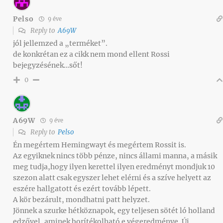
Pelso
9 éve
Reply to
A69W
jól jellemzed a „terméket”.
de konkrétan ez a cikk nem mond ellent Rossi
bejegyzésének…sőt!
0
A69W
9 éve
Reply to
Pelso
Én megértem Hemingwayt és megértem Rossit is.
Az egyiknek nincs több pénze, nincs állami manna, a másik
meg tudja,hogy ilyen kerettel ilyen eredményt mondjuk 10
szezon alatt csak egyszer lehet elérni és a szíve helyett az
eszére hallgatott és ezért tovább lépett.
A kör bezárult, mondhatni patt helyzet.
Jönnek a szurke hétköznapok, egy teljesen sötét ló holland
edzővel, aminek borítékolható e végeredménye. Új