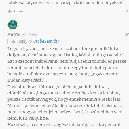
játékosokat, szóval várjunk még a kritikus véleményekkel…
0
A69W
9 éve
Reply to
Csaba Horváth
Legyen igazad:) persze nem szabad előre prejudikálni a
dolgokat, de nálam ez genetikailag kódolt dolog:) valahol.
Ezt a szezont már elvenni nem tudja senki tőlünk, és persze
semmit sem lehet előre tudni,de egy tanult kollégám a
bajnoki címünkre azt jegyezte meg, hogy „egyszer volt
Budán kutyavásár”.
Továbbra is azt látom egyébként egyedűli kiútnak,
előrelépésnek,hogy most kellene értékesíteni a klubbot,
persze tisztában vagyok, hogy ennek mennyi a realitása:(
Mi most a jövőnket az Akadémiára teszünk fel, (sok másra
nem is nagyon lehet jelen helyzetben) és azért ebben van
némi lutri valljuk be.
Ha tetszik, ha nem ez az egész labdarúgás csak a pénzről