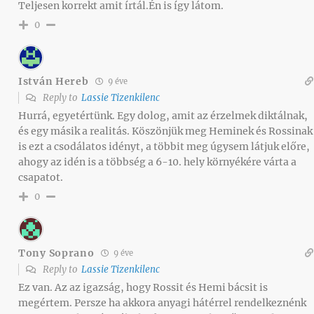
Teljesen korrekt amit írtál.Én is így látom.
0
István Hereb
9 éve
Reply to
Lassie Tizenkilenc
Hurrá, egyetértünk. Egy dolog, amit az érzelmek diktálnak,
és egy másik a realitás. Köszönjük meg Heminek és Rossinak
is ezt a csodálatos idényt, a többit meg úgysem látjuk előre,
ahogy az idén is a többség a 6-10. hely környékére várta a
csapatot.
0
Tony Soprano
9 éve
Reply to
Lassie Tizenkilenc
Ez van. Az az igazság, hogy Rossit és Hemi bácsit is
megértem. Persze ha akkora anyagi hátérrel rendelkeznénk