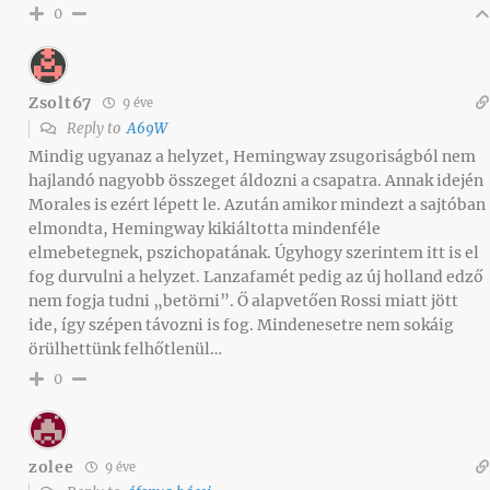
0
Zsolt67
9 éve
Reply to
A69W
Mindig ugyanaz a helyzet, Hemingway zsugoriságból nem
hajlandó nagyobb összeget áldozni a csapatra. Annak idején
Morales is ezért lépett le. Azután amikor mindezt a sajtóban
elmondta, Hemingway kikiáltotta mindenféle
elmebetegnek, pszichopatának. Úgyhogy szerintem itt is el
fog durvulni a helyzet. Lanzafamét pedig az új holland edző
nem fogja tudni „betörni”. Ő alapvetően Rossi miatt jött
ide, így szépen távozni is fog. Mindenesetre nem sokáig
örülhettünk felhőtlenül…
0
zolee
9 éve