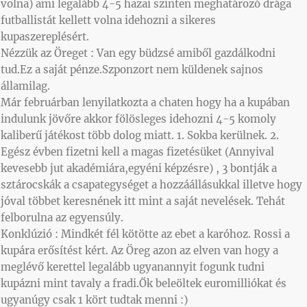
volna) ami legalább 4-5 hazai szinten meghatározó drága
futballistát kellett volna idehozni a sikeres
kupaszereplésért.
Nézzük az Öreget : Van egy büdzsé amiből gazdálkodni
tud.Ez a saját pénze.Szponzort nem küldenek sajnos
államilag.
Már februárban lenyilatkozta a chaten hogy ha a kupában
indulunk jövőre akkor fölösleges idehozni 4-5 komoly
kaliberű játékost több dolog miatt. 1. Sokba kerülnek. 2.
Egész évben fizetni kell a magas fizetésüket (Annyival
kevesebb jut akadémiára,egyéni képzésre) , 3 bontják a
sztárocskák a csapategységet a hozzáállásukkal illetve hogy
jóval többet keresnének itt mint a saját nevelések. Tehát
felborulna az egyensúly.
Konklúzió : Mindkét fél kötötte az ebet a karóhoz. Rossi a
kupára erősítést kért. Az Öreg azon az elven van hogy a
meglévő kerettel legalább ugyanannyit fogunk tudni
kupázni mint tavaly a fradi.Ők beleöltek euromilliókat és
ugyanúgy csak 1 kört tudtak menni :)