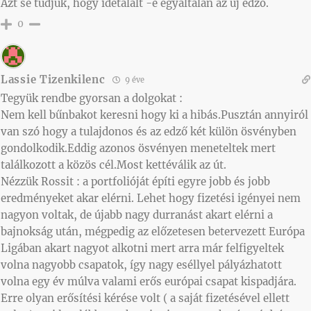
Azt se tudjuk, hogy idetalált -e egyáltalán az új edző.
0
Lassie Tizenkilenc
9 éve
Tegyük rendbe gyorsan a dolgokat :
Nem kell bűnbakot keresni hogy ki a hibás.Pusztán annyiról
van szó hogy a tulajdonos és az edző két külön ösvényben
gondolkodik.Eddig azonos ösvényen meneteltek mert
találkozott a közös cél.Most kettéválik az út.
Nézzük Rossit : a portfolióját építi egyre jobb és jobb
eredményeket akar elérni. Lehet hogy fizetési igényei nem
nagyon voltak, de újabb nagy durranást akart elérni a
bajnokság után, mégpedig az előzetesen betervezett Európa
Ligában akart nagyot alkotni mert arra már felfigyeltek
volna nagyobb csapatok, így nagy eséllyel pályázhatott
volna egy év múlva valami erős európai csapat kispadjára.
Erre olyan erősítési kérése volt ( a saját fizetésével ellett