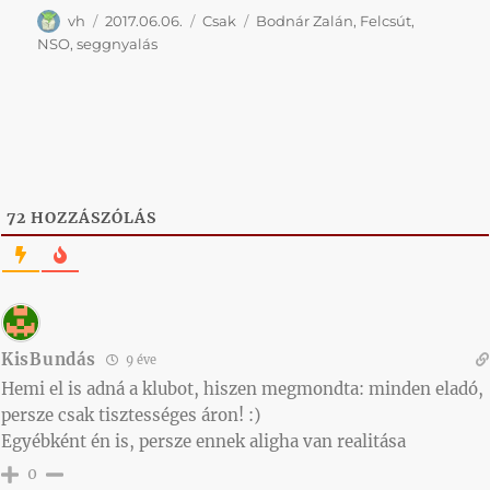
Szerző
Közzétéve
Kategória
Címke
vh
2017.06.06.
Csak
Bodnár Zalán
,
Felcsút
,
NSO
,
seggnyalás
72
HOZZÁSZÓLÁS
KisBundás
9 éve
Hemi el is adná a klubot, hiszen megmondta: minden eladó,
persze csak tisztességes áron! :)
Egyébként én is, persze ennek aligha van realitása
0