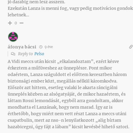
jó darabig nem lesz asszem.
Ezekután Lanza is menni fog, vagy pedig motivácios gondok
lehetnek…
0
áfonya bácsi
9 éve
Reply to
Pelso
A Vidi meccs után kicsit „elkalandoztam”, ezért késve
érkeztem a műfüveshez az ünneplésre. Pont mikor
odaértem, Lanza száguldott el előttem keresztben három
biztonsági ember közt, megállás nélkül káromkodva.
Először azt hittem, esetleg valaki le akarta ráncigálni
ünneplés közben az alsógatyáját, de mikor hazaértem, és
láttam Rossi lemondását, egyből arra gondoltam, akkor
mondhatta el Lanzának, hogy nem marad. Így az is
érthetőbb, hogy miért nem vett részt Lanza a meccs utáni
csapatbulin, mert az nso-n lenyilatkozott „alig bírtam
hazabicegni, úgy fájt a lábam” kicsit kevésbé hihető sztori.