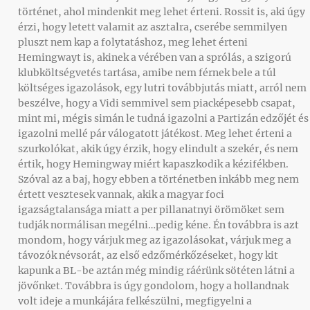
történet, ahol mindenkit meg lehet érteni. Rossit is, aki úgy
érzi, hogy letett valamit az asztalra, cserébe semmilyen
pluszt nem kap a folytatáshoz, meg lehet érteni
Hemingwayt is, akinek a vérében van a sprólás, a szigorú
klubköltségvetés tartása, amibe nem férnek bele a túl
költséges igazolások, egy lutri továbbjutás miatt, arról nem
beszélve, hogy a Vidi semmivel sem piacképesebb csapat,
mint mi, mégis simán le tudná igazolni a Partizán edzőjét és
igazolni mellé pár válogatott játékost. Meg lehet érteni a
szurkolókat, akik úgy érzik, hogy elindult a szekér, és nem
értik, hogy Hemingway miért kapaszkodik a kézifékben.
Szóval az a baj, hogy ebben a történetben inkább meg nem
értett vesztesek vannak, akik a magyar foci
igazságtalansága miatt a per pillanatnyi örömöket sem
tudják normálisan megélni…pedig kéne. Én továbbra is azt
mondom, hogy várjuk meg az igazolásokat, várjuk meg a
távozók névsorát, az első edzőmérkőzéseket, hogy kit
kapunk a BL-be aztán még mindig ráérünk sötéten látni a
jövőnket. Továbbra is úgy gondolom, hogy a hollandnak
volt ideje a munkájára felkészülni, megfigyelni a