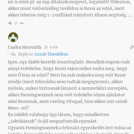
mi is mint pl: az épp általunk megvert, legyőzött Videoton,
akkor most valószínűleg továbbra is Rossi az edző, mert
akkor lehetne még 1-2 milliárd irányított állami segitség……
0
Csaba Horváth
9 éve
Reply to
Lassie Tizenkilenc
Igen..egy újabb korrekt összefoglaló. Mondjuk engem csak
annyi érdekelne, hogy Rossi vajon mikor tudta meg, hogy
nem Ő lesz az edző? Mert ha már májusba meg volt Rossi
utódja (mert februárba nem tudtak megegyezni), akkor
nyilván, mikor biztosnak látszott a nemzetközi szereplés,
akkor Hemingwaynek nem volt érdekébe olyan ajánlatot
adni Rossinak, amit esetleg elfogad, hisz akkor mit csinál
Meer-rel?
Én inkább valahogy úgy látom, hogy mindketten
„taktikáztak” és jól megszívatták egymást.
Ugyanis Hemingwaynek a februári egyezkedés lett volna az