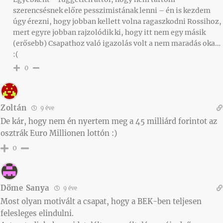
szerencsésnek előre pesszimistának lenni – én is kezdem
úgy érezni, hogy jobban kellett volna ragaszkodni Rossihoz,
mert egyre jobban rajzolódik ki, hogy itt nem egy másik
(erősebb) Csapathoz való igazolás volt a nem maradás oka…
:(
0
Zoltán
9 éve
De kár, hogy nem én nyertem meg a 45 milliárd forintot az
osztrák Euro Millionen lottón :)
0
Döme Sanya
9 éve
Most olyan motivált a csapat, hogy a BEK-ben teljesen
felesleges elindulni.