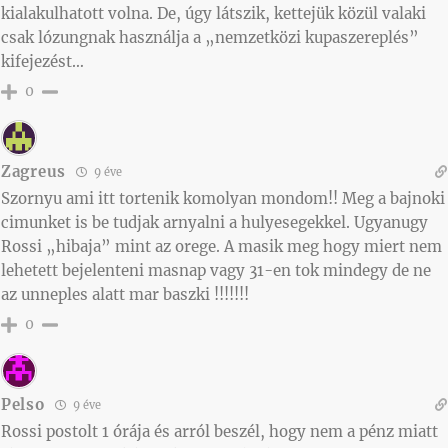
kialakulhatott volna. De, úgy látszik, kettejük közül valaki
csak lózungnak használja a „nemzetközi kupaszereplés”
kifejezést…
0
Zagreus
9 éve
Szornyu ami itt tortenik komolyan mondom!! Meg a bajnoki
cimunket is be tudjak arnyalni a hulyesegekkel. Ugyanugy
Rossi „hibaja” mint az orege. A masik meg hogy miert nem
lehetett bejelenteni masnap vagy 31-en tok mindegy de ne
az unneples alatt mar baszki !!!!!!!
0
Pelso
9 éve
Rossi postolt 1 órája és arról beszél, hogy nem a pénz miatt