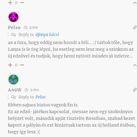
0
Pelso
9 éve
Reply to
áfonya bácsi
az a fura, hogy eddig nem borult a bili… :/ tartok tőle, hogy
Lanza is le fog lépni, ha esetleg nem lesz meg a szinkron az
új edzővel és tudjuk, hogy hemi nyitott minden jó üzletre…
0
A69W
9 éve
Reply to
Pelso
Ebben sajnos biztos vagyok Én is.
Ez az edző-játékos kapcsolat, messze nem egy szokványos
helyzet volt, második apját tisztelte Rossiban, szabad kezet
kapott a pályán és ezt kizártnak tartom az új holland érában,
hogy így lesz :(