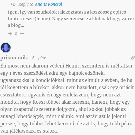
Reply to
Andris Koncsol
Igen, igy van szurkolok tajekoztatasa a kozzosseg epites
fontos resze (lenne). Nagy szerencseje a klubnak hogy van ez
a blog…
0
prison miki
9 éve
Én most nem akarom védeni Hemit, szerintem is méltatlan
egy 1 éves szerződést adni egy bajnok edzőnek,
ugyanazokkal a kondíciókkal, mint az elmúlt 2 évben, de ha
jól követtem a híreket, akkor nem hazudott, csak egy óriásit
csúsztatott. Ugyanis én úgy emlékszem, hogy nem azt
mondta, hogy Rossi többet akar keresni, hanem, hogy egy
olyan csapatnál szeretne dolgozni, ahol sokkal jobbak az
anyagi lehetőségek, mint nálunk. Ami aztán azt is jelenti
persze, hogy többet lehet keresni, de azt is, hogy több pénz
van játékosokra és stábra.