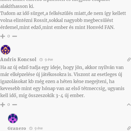
alakíthasson ki.
Tudom az idő sürget,a felkészülés miatt,de nem így kellett
volna elintézni Rossit,sokkal nagyobb megbecsülést
érdemel,mint edző,mint ember és mint Honvéd FAN.
0
Andris Koncsol
9 éve
Ha az új edző tudja egy ideje, hogy jön, akkor nyilván van
már elképzelése új játékosokra is. Viszont az esetleges új
igazolásokat kb még ezen a héten kéne megejteni, ha
kevesebb mint egy hónap van az első tétmeccsig, ugyanis
kell idő, míg összeszokik 3-4 új ember.
0
Granero
9 éve