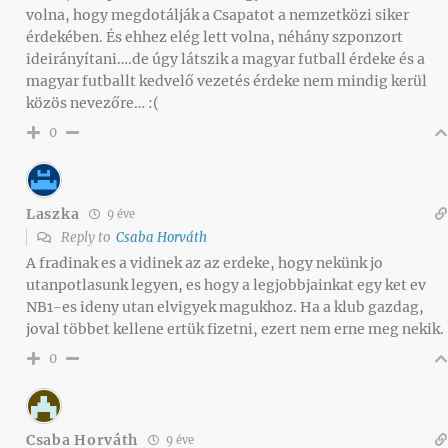
volna, hogy megdotálják a Csapatot a nemzetközi siker
érdekében. És ehhez elég lett volna, néhány szponzort
ideirányítani….de úgy látszik a magyar futball érdeke és a
magyar futballt kedvelő vezetés érdeke nem mindig kerül
közös nevezőre… :(
0
Laszka
9 éve
Reply to
Csaba Horváth
A fradinak es a vidinek az az erdeke, hogy nekünk jo
utanpotlasunk legyen, es hogy a legjobbjainkat egy ket ev
NB1-es ideny utan elvigyek magukhoz. Ha a klub gazdag,
joval többet kellene ertük fizetni, ezert nem erne meg nekik.
0
Csaba Horváth
9 éve