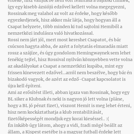
érdeke, hisz valljuk be nem volt realitása a bajnoki címnek,
így egy kisebb ázsiójú edzővel kellett volna megegyezni,
Rossinak meg valahol az volt az érdeke, hogy később
egyezkedjenek, hisz akkor már látja, hogy hogyan áll a
Csapat helyzete, több minden ki tud sajtolni Hemiből a
nemzetközi indulásra való hivatkozással.
Rossi nem járt jól, mert most kereshet Csapatot, és bár
csúcson hagyta abba, de azért a folytatás elmaradás miatt
rossz a szájíze, és úgy gondolom Hemingwaynek sem lehet
fenékig tejfel, hisz Rossival nyilván könnyebben vette volna
az akadályokat a Csapat a nemzetközi kupába, mint egy
frissen kinevezett edzővel…arról nem beszélve, hogy bár én
bizakodó vagyok, de azért az edző-Csapat kapcsolatot is
újra kell építeni.
Ami az erősítést illeti, abban igaza van Rossinak, hogy egy
BL siker a Klubnak és neki is nagyon jó lett volna (pláne,
hogy a BL jó pénzt fizet), viszont Hemit is meg lehet érteni,
hisz nem kockáztathatja a klub rentabilitását,
fizetőképességét mondjuk egy korai kieséssel.. :(
Én inkább úgy látom, ahogy a vidi, fradi mögé beállt az
állam, a Kispest esetébe is a magyar futball érdeke lett