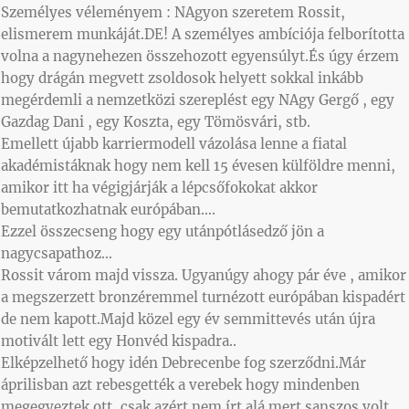
Személyes véleményem : NAgyon szeretem Rossit,
elismerem munkáját.DE! A személyes ambíciója felborította
volna a nagynehezen összehozott egyensúlyt.És úgy érzem
hogy drágán megvett zsoldosok helyett sokkal inkább
megérdemli a nemzetközi szereplést egy NAgy Gergő , egy
Gazdag Dani , egy Koszta, egy Tömösvári, stb.
Emellett újabb karriermodell vázolása lenne a fiatal
akadémistáknak hogy nem kell 15 évesen külföldre menni,
amikor itt ha végigjárják a lépcsőfokokat akkor
bemutatkozhatnak európában….
Ezzel összecseng hogy egy utánpótlásedző jön a
nagycsapathoz…
Rossit várom majd vissza. Ugyanúgy ahogy pár éve , amikor
a megszerzett bronzéremmel turnézott európában kispadért
de nem kapott.Majd közel egy év semmittevés után újra
motivált lett egy Honvéd kispadra..
Elképzelhető hogy idén Debrecenbe fog szerződni.Már
áprilisban azt rebesgették a verebek hogy mindenben
megegyeztek ott, csak azért nem írt alá mert sanszos volt