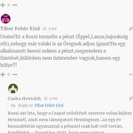
0
Tibor Fehér Első
9 éve
Uraim!Itt a Rossi termelte a pénzt (Éppel,Lanza,bajnokság
stb),nehogy már valaki is az Öregnek adjon igazat!Ha egy
alkalmazott keresi nekem a pénzt,megemelem a
fizetését,különben nem üzletember vagyok,hanem egy
hülye!!!
0
Csaba Horváth
9 éve
Reply to
Tibor Fehér Első
Rossi azt írta, hogy a Csapat erősítését szerette volna kijárni
Heminél, amit nem támogatott Hemingway…az egy év
hosszabbítás ugyanazzal a pénzzel csak hab volt tortán.
Egyébként – független attól, hogy nem tartom