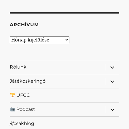
ARCHÍVUM
Archívum
almenü
Rólunk
szétnyit
almenü
Játékoskeringő
szétnyit
UFCC
almenü
Podcast
szétnyit
/r/csakblog