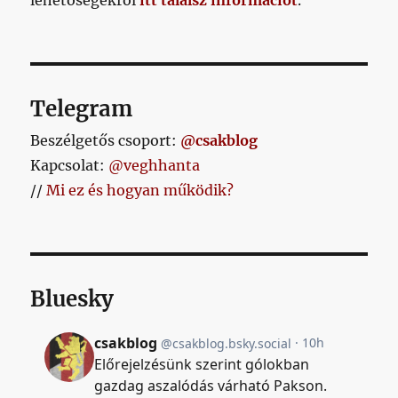
lehetőségekről
itt találsz információt
.
Telegram
Beszélgetős csoport:
@csakblog
Kapcsolat:
@veghhanta
//
Mi ez és hogyan működik?
Bluesky