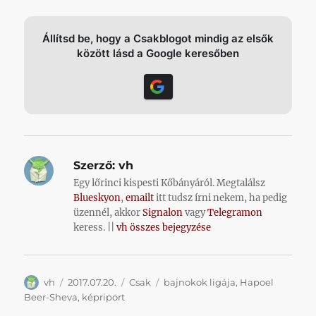
Állítsd be, hogy a Csakblogot mindig az elsők
között lásd a Google keresőben
Szerző:
vh
Egy lőrinci kispesti Kőbányáról. Megtalálsz
Blueskyon
,
emailt
itt tudsz írni nekem, ha pedig
üzennél, akkor
Signalon
vagy
Telegramon
keress. ||
vh összes bejegyzése
Szerző
Közzétéve
Kategória
Címke
vh
2017.07.20.
Csak
bajnokok ligája
,
Hapoel
Beer-Sheva
,
képriport