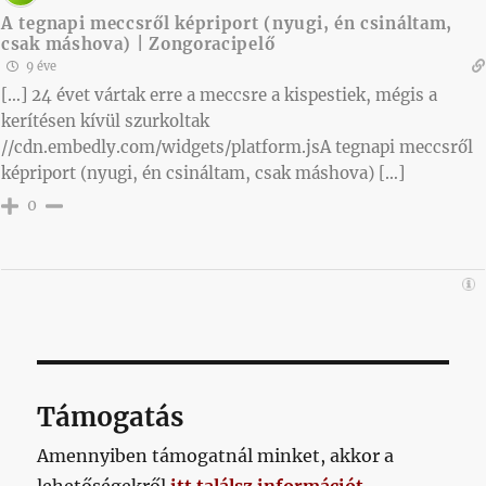
A tegnapi meccsről képriport (nyugi, én csináltam,
csak máshova) | Zongoracipelő
9 éve
[…] 24 évet vártak erre a meccsre a kispestiek, mégis a
kerítésen kívül szurkoltak
//cdn.embedly.com/widgets/platform.jsA tegnapi meccsről
képriport (nyugi, én csináltam, csak máshova) […]
0
Támogatás
Amennyiben támogatnál minket, akkor a