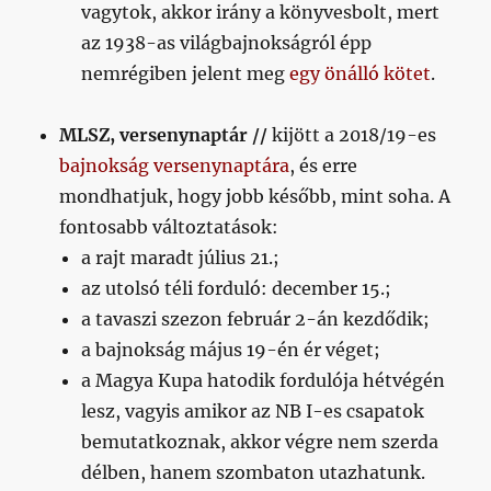
vagytok, akkor irány a könyvesbolt, mert
az 1938-as világbajnokságról épp
nemrégiben jelent meg
egy önálló kötet
.
MLSZ, versenynaptár //
kijött a 2018/19-es
bajnokság versenynaptára
, és erre
mondhatjuk, hogy jobb később, mint soha. A
fontosabb változtatások:
a rajt maradt július 21.;
az utolsó téli forduló: december 15.;
a tavaszi szezon február 2-án kezdődik;
a bajnokság május 19-én ér véget;
a Magya Kupa hatodik fordulója hétvégén
lesz, vagyis amikor az NB I-es csapatok
bemutatkoznak, akkor végre nem szerda
délben, hanem szombaton utazhatunk.