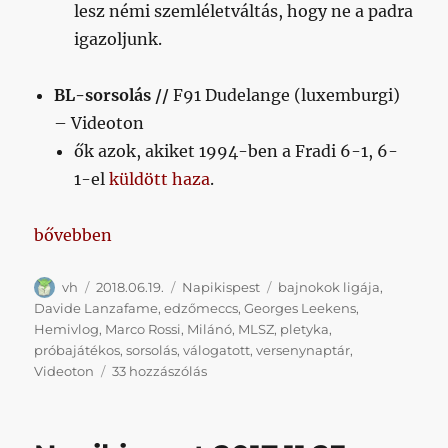
lesz némi szemléletváltás, hogy ne a padra
igazoljunk.
BL-sorsolás //
F91 Dudelange (luxemburgi)
– Videoton
ők azok, akiket 1994-ben a Fradi 6-1, 6-
1-el
küldött haza
.
„Napikispest 2018.06.19.”
bővebben
Szerző
Közzétéve
Kategória
Címke
vh
2018.06.19.
Napikispest
bajnokok ligája
,
Davide Lanzafame
,
edzőmeccs
,
Georges Leekens
,
Hemivlog
,
Marco Rossi
,
Milánó
,
MLSZ
,
pletyka
,
próbajátékos
,
sorsolás
,
válogatott
,
versenynaptár
,
Napikispest
Videoton
33 hozzászólás
2018.06.19.
című
bejegyzéshez