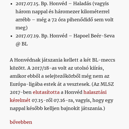
2017.07.15. Bp. Honvéd – Haladás (vagyis
három nappal és háromezer kilométerrel
arrébb – még a 72 óra pihenődidő sem volt
meg)
2017.07.19. Bp. Honvéd – Hapoel Beér-Seva
@ BL
A Honvédnak játszania kellett a két BL-meccs
között. A 2017/18-as volt az utolsó kiírás,
amikor ebből a selejtezőkörből még nem az
Európa-ligába estek át a vesztesek. (Az MLSZ
2017-ben
elutasította
a Honvéd
halasztási
kérelmét
07.15-ről 07.16-ra, vagyis, hogy egy
nappal később kelljen bajnokit játszania.)
„Az MLSZ versenybizottságát aztán tényleg senki 
bővebben