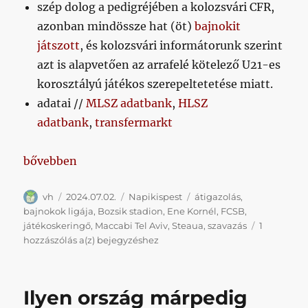
szép dolog a pedigréjében a kolozsvári CFR,
azonban mindössze hat (öt)
bajnokit
játszott
, és kolozsvári informátorunk szerint
azt is alapvetően az arrafelé kötelező U21-es
korosztályú játékos szerepeltetetése miatt.
adatai //
MLSZ adatbank
,
HLSZ
adatbank
,
transfermarkt
„Napikispest 2024/07/02”
bővebben
Szerző
Közzétéve
Kategória
Címke
vh
2024.07.02.
Napikispest
átigazolás
,
bajnokok ligája
,
Bozsik stadion
,
Ene Kornél
,
FCSB
,
játékoskeringő
,
Maccabi Tel Aviv
,
Steaua
,
szavazás
1
Napikispest
hozzászólás a(z)
bejegyzéshez
2024/07/02
Ilyen ország márpedig