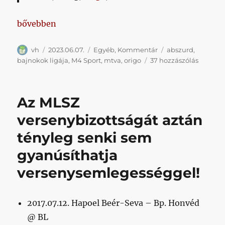
„Ilyen ország márpedig nincs vol. k*rvasok”
bővebben
Szerző
Közzétéve
Kategória
Címke
vh
2023.06.07.
Egyéb
,
Kommentár
abszurd
,
Ilyen
bajnokok ligája
,
M4 Sport
,
mtva
,
origo
37 hozzászólás
ország
márped
nincs
Az MLSZ
vol.
k*rvaso
versenybizottságát aztán
című
tényleg senki sem
bejegyz
gyanúsíthatja
versenysemlegességgel!
2017.07.12. Hapoel Beér-Seva – Bp. Honvéd
@ BL