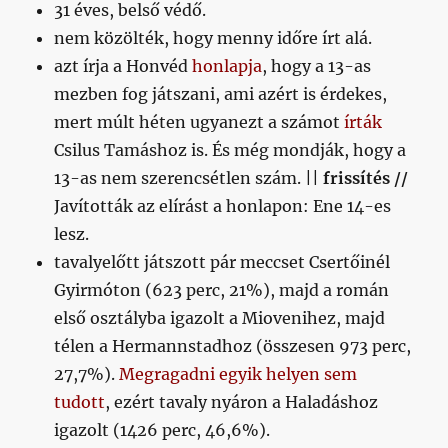
31 éves, belső védő.
nem közölték, hogy menny időre írt alá.
azt írja a Honvéd
honlapja
, hogy a 13-as
mezben fog játszani, ami azért is érdekes,
mert múlt héten ugyanezt a számot
írták
Csilus Tamáshoz is. És még mondják, hogy a
13-as nem szerencsétlen szám. ||
frissítés //
Javították az elírást a honlapon: Ene 14-es
lesz.
tavalyelőtt játszott pár meccset Csertőinél
Gyirmóton (623 perc, 21%), majd a román
első osztályba igazolt a Miovenihez, majd
télen a Hermannstadhoz (összesen 973 perc,
27,7%).
Megragadni egyik helyen sem
tudott
, ezért tavaly nyáron a Haladáshoz
igazolt (1426 perc, 46,6%).