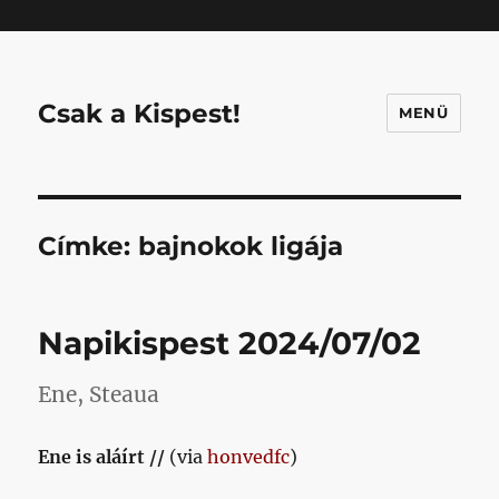
Mastodon
Csak a Kispest!
MENÜ
Címke:
bajnokok ligája
Napikispest 2024/07/02
Ene, Steaua
Ene is aláírt //
(via
honvedfc
)