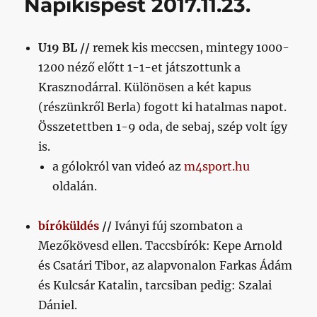
Napikispest 2017.11.23.
U19 BL //
remek kis meccsen, mintegy 1000-
1200 néző előtt 1-1-et játszottunk a
Krasznodárral. Különösen a két kapus
(részünkről Berla) fogott ki hatalmas napot.
Összetettben 1-9 oda, de sebaj, szép volt így
is.
a gólokról van videó az
m4sport.hu
oldalán.
bíróküldés
//
Iványi fúj szombaton a
Mezőkövesd ellen. Taccsbírók: Kepe Arnold
és Csatári Tibor, az alapvonalon Farkas Ádám
és Kulcsár Katalin, tarcsiban pedig: Szalai
Dániel.