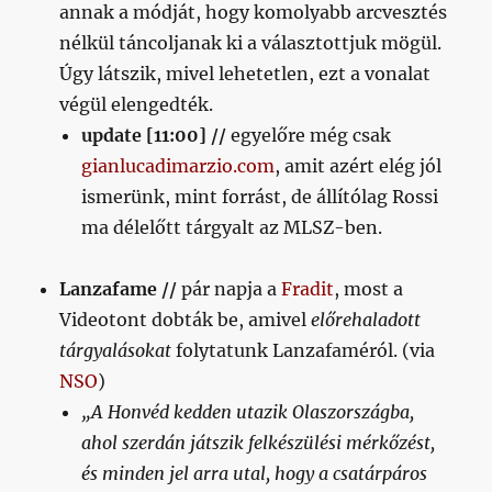
annak a módját, hogy komolyabb arcvesztés
nélkül táncoljanak ki a választottjuk mögül.
Úgy látszik, mivel lehetetlen, ezt a vonalat
végül elengedték.
update [11:00] //
egyelőre még csak
gianlucadimarzio.com
, amit azért elég jól
ismerünk, mint forrást, de állítólag Rossi
ma délelőtt tárgyalt az MLSZ-ben.
Lanzafame //
pár napja a
Fradit
, most a
Videotont dobták be, amivel
előrehaladott
tárgyalásokat
folytatunk Lanzafaméról. (via
NSO
)
„A Honvéd kedden utazik Olaszországba,
ahol szerdán játszik felkészülési mérkőzést,
és minden jel arra utal, hogy a csatárpáros