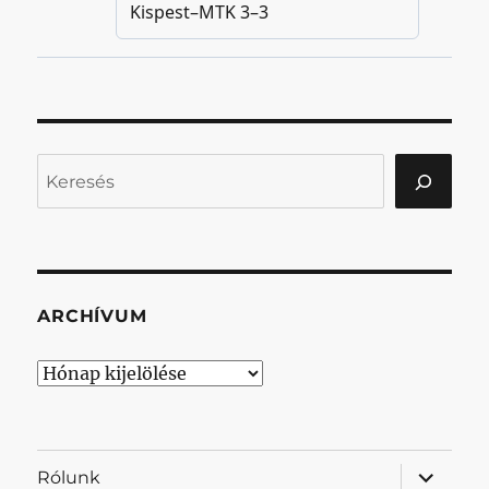
Keresés
ARCHÍVUM
Archívum
almenü
Rólunk
szétnyit