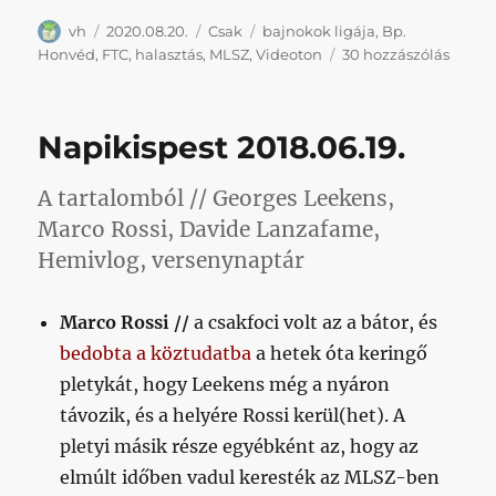
Szerző
Közzétéve
Kategória
Címke
vh
2020.08.20.
Csak
bajnokok ligája
,
Bp.
Az
Honvéd
,
FTC
,
halasztás
,
MLSZ
,
Videoton
30 hozzászólás
MLSZ
versen
aztán
Napikispest 2018.06.19.
tényl
senki
sem
A tartalomból // Georges Leekens,
gyanús
Marco Rossi, Davide Lanzafame,
verse
Hemivlog, versenynaptár
című
bejeg
Marco Rossi //
a csakfoci volt az a bátor, és
bedobta a köztudatba
a hetek óta keringő
pletykát, hogy Leekens még a nyáron
távozik, és a helyére Rossi kerül(het). A
pletyi másik része egyébként az, hogy az
elmúlt időben vadul keresték az MLSZ-ben