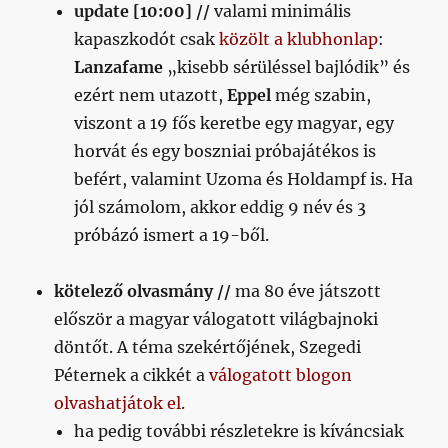
update [10:00] //
valami minimális
kapaszkodót csak
közölt a klubhonlap
:
Lanzafame
„kisebb sérüléssel bajlódik” és
ezért nem utazott,
Eppel
még szabin,
viszont a 19 fős keretbe egy magyar, egy
horvát és egy boszniai próbajátékos is
befért, valamint Uzoma és Holdampf is. Ha
jól számolom, akkor eddig 9 név és 3
próbázó ismert a 19-ből.
kötelező olvasmány //
ma 80 éve játszott
először a magyar válogatott világbajnoki
döntőt. A téma szekértőjének, Szegedi
Péternek a cikkét a
válogatott blogon
olvashatjátok el
.
ha pedig további részletekre is kíváncsiak