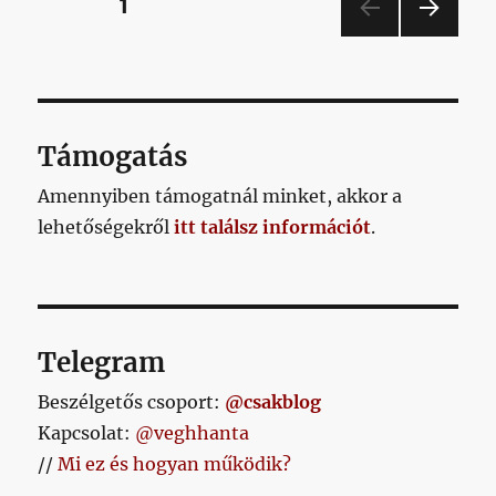
Bejegyzések
OLDAL
1
KÖV
lapozása
ETKE
ZŐ
OLD
AL
Támogatás
Amennyiben támogatnál minket, akkor a
lehetőségekről
itt találsz információt
.
Telegram
Beszélgetős csoport:
@csakblog
Kapcsolat:
@veghhanta
//
Mi ez és hogyan működik?