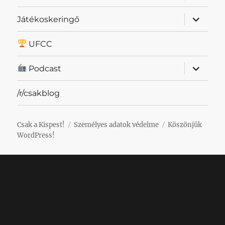
almenü
Játékoskeringő
szétnyit
UFCC
almenü
Podcast
szétnyit
/r/csakblog
Csak a Kispest!
Személyes adatok védelme
Köszönjük
WordPress!