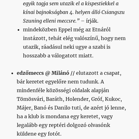
egyik tagja sem utazik el a kispestiekkel a
kínai bajnokságban 4. helyen álló Csiangszu
Szuning elleni meccsre.”
– írják.
mindeközben Eppel még az Etnáról
instázott, tehát elég valószínű, hogy nem
utazik, ráadásul neki ugye a szabi is
hosszabb a válogatott miatt.
edzőmeccs @ Milánó //
elutazott a csapat,
bár keretet egyelőre nem tudunk. A
mindenféle közösségi oldalak alapján
Tömösvári, Baráth, Holender, Gróf, Kukoc,
Májer, Banó és Danilo tuti, de azért jó lenne,
ha a klub is mondana egy keretet, vagy
legalább egy reptéri dolgozó olvasónk
küldene egy fotót.