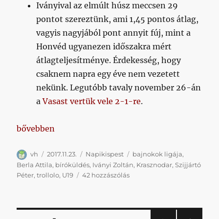
Iványival az elmúlt húsz meccsen 29
pontot szereztünk, ami 1,45 pontos átlag,
vagyis nagyjából pont annyit fúj, mint a
Honvéd ugyanezen időszakra mért
átlagteljesítménye. Érdekesség, hogy
csaknem napra egy éve nem vezetett
nekünk. Legutóbb tavaly november 26-án
a
Vasast vertük vele 2-1-re
.
„Napikispest 2017.11.23.”
bővebben
Szerző
Közzétéve
Kategória
Címke
vh
2017.11.23.
Napikispest
bajnokok ligája
,
Berla Attila
,
bíróküldés
,
Iványi Zoltán
,
Krasznodar
,
Szijjártó
Napikispest
Péter
,
trollolo
,
U19
42 hozzászólás
2017.11.23.
című
bejegyzéshez