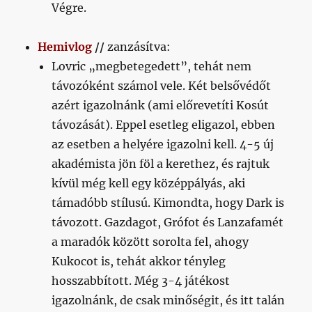
Végre.
Hemivlog
//
zanzásítva:
Lovric „megbetegedett”, tehát nem
távozóként számol vele. Két belsővédőt
azért igazolnánk (ami előrevetíti Kosút
távozását). Eppel esetleg eligazol, ebben
az esetben a helyére igazolni kell. 4-5 új
akadémista jön föl a kerethez, és rajtuk
kívül még kell egy középpályás, aki
támadóbb stílusú. Kimondta, hogy Dark is
távozott. Gazdagot, Grófot és Lanzafamét
a maradók között sorolta fel, ahogy
Kukocot is, tehát akkor tényleg
hosszabbított. Még 3-4 játékost
igazolnánk, de csak minőségit, és itt talán