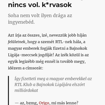
nincs vol. k*rvasok
Soha nem volt ilyen drága az
ingyenebéd.
Azt írja az összes, izé, nevezzük jobb híján
felületnek
, hogy a szemét RTL-nek hála, a
magyar emberek fogják fizetni a Bajnokok
Ligája-meccsek jogdíját! Az izék közül is az
egyik legizébb még ennél is tovább megy,
idézem a címsorát:
Így fizetteti meg a magyar emberekkel az
RTL Klub a Bajnokok Ligájára elszórt
milliárdokat
az, bzmg,
Origo
, mi más lenne?