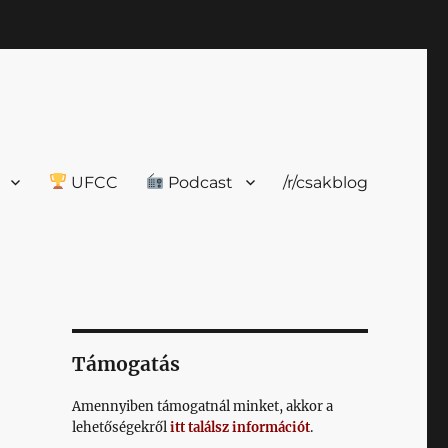
UFCC
Podcast
/r/csakblog
Támogatás
Amennyiben támogatnál minket, akkor a
lehetőségekről
itt találsz információt
.