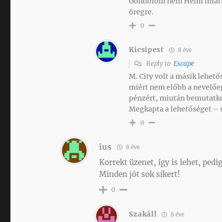
Gondolom nem Hemi miatt fe
öregre.
0
Kicsipest
8 éve
Reply to
Escape
M. City volt a másik lehető
miért nem előbb a nevelőeg
pénzért, miután bemutatko
Megkapta a lehetőséget – s
0
ius
8 éve
Korrekt üzenet, így is lehet, pedi
Minden jót sok sikert!
0
Szakáll
8 éve