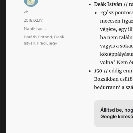
Deák István //
ta
Szerző
vh
Egész pontosa
Közzétéve
2018.02.17.
meccsen (iga
Kategória
Napikispest
végére, egy il
Címke
Baráth Botond
,
Deák
ha nem találn
István
,
Fradi
,
jegy
vagyis a soka
középpályásun
volna? Nem é
150 //
eddig enny
Bozsikban csütör
bedurranni a sz
Állítsd be, ho
Google keres