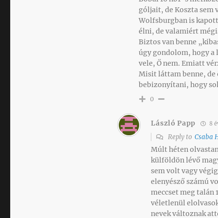
góljait, de Koszta sem
Wolfsburgban is kapott
élni, de valamiért mégi
Biztos van benne „kiba
úgy gondolom, hogy a l
vele, Ő nem. Emiatt vér
Misit láttam benne, de
bebizonyítani, hogy so
0
László Papp
8 é
Reply to
Csaba 
Múlt héten olvastam
külföldön lévő mag
sem volt vagy végig
elenyésző számú vo
meccset meg talán 1
véletlenül elolvaso
nevek változnak att