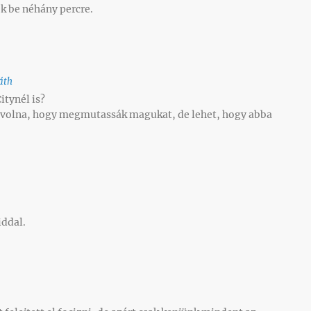
ek be néhány percre.
áth
itynél is?
volna, hogy megmutassák magukat, de lehet, hogy abba
iddal.