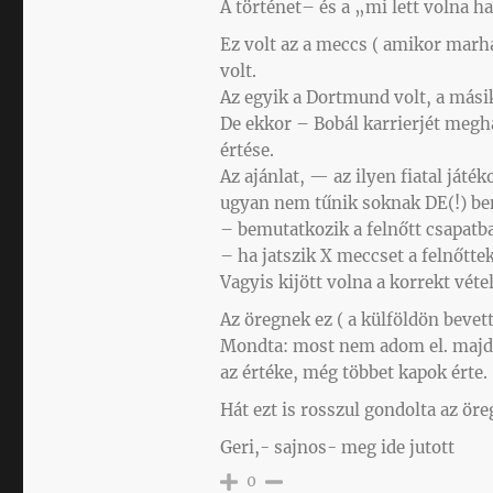
A történet– és a „mi lett volna h
Ez volt az a meccs ( amikor marhá
volt.
Az egyik a Dortmund volt, a más
De ekkor – Bobál karrierjét meg
értése.
Az ajánlat, — az ilyen fiatal já
ugyan nem tűnik soknak DE(!) ben
– bemutatkozik a felnőtt csapatb
– ha jatszik X meccset a felnőtte
Vagyis kijött volna a korrekt vétel
Az öregnek ez ( a külföldön bevet
Mondta: most nem adom el. majd
az értéke, még többet kapok érte.
Hát ezt is rosszul gondolta az öre
Geri,- sajnos- meg ide jutott
0