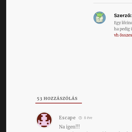
Szerző:
Egy lőrin
ha pedig 
vh összes
53
HOZZÁSZÓLÁS
Escape
8 éve
Na igen!!!