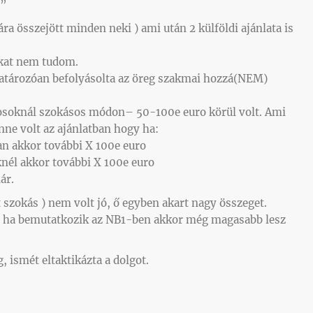
a”
ra összejött minden neki ) ami után 2 külföldi ajánlata is
ikat nem tudom.
határozóan befolyásolta az öreg szakmai hozzá(NEM)
tékosoknál szokásos módon– 50-100e euro körül volt. Ami
ne volt az ajánlatban hogy ha:
an akkor további X 100e euro
knél akkor további X 100e euro
ár.
t szokás ) nem volt jó, ő egyben akart nagy összeget.
 ha bemutatkozik az NB1-ben akkor még magasabb lesz
g, ismét eltaktikázta a dolgot.