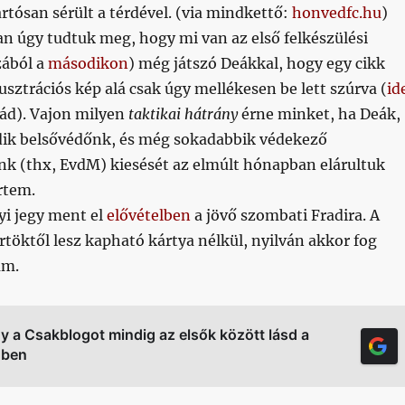
rtósan sérült a térdével. (via mindkettő:
honvedfc.hu
)
n úgy tudtuk meg, hogy mi van az első felkészülési
zából a
másodikon
) még játszó Deákkal, hogy egy cikk
lusztrációs kép alá csak úgy mellékesen be lett szúrva (
id
ád). Vajon milyen
taktikai hátrány
érne minket, ha Deák,
dik belsővédőnk, és még sokadabbik védekező
k (thx, EvdM) kiesését az elmúlt hónapban elárultuk
rtem.
i jegy ment el
elővételben
a jövő szombati Fradira. A
töktől lesz kapható kártya nélkül, nyilván akkor fog
ám.
gy a Csakblogot mindig az elsők között lásd a
őben