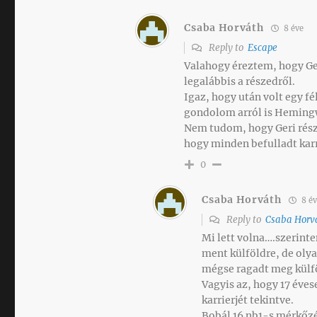
Csaba Horváth
8 éve
Reply to
Escape
Valahogy éreztem, hogy Ger
legalábbis a részedről.
Igaz, hogy után volt egy f
gondolom arról is Hemingw
Nem tudom, hogy Geri részé
hogy minden befulladt ka
0
Csaba Horváth
8 év
Reply to
Csaba Horv
Mi lett volna….szerinte
ment külföldre, de olya
mégse ragadt meg külföl
Vagyis az, hogy 17 éves
karrierjét tekintve.
Bobál 16 nb1-s mérkőz