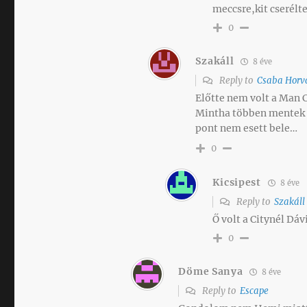
meccsre,kit cserélt
0
Szakáll
8 éve
Reply to
Csaba Horv
Előtte nem volt a Man C
Mintha többen mentek 
pont nem esett bele…
0
Kicsipest
8 éve
Reply to
Szakáll
Ő volt a Citynél Dáv
0
Döme Sanya
8 éve
Reply to
Escape