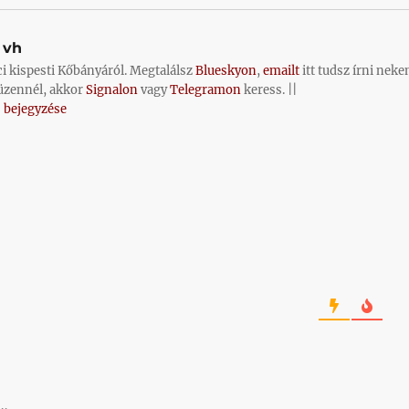
vh
ci kispesti Kőbányáról. Megtalálsz
Blueskyon
,
emailt
itt tudsz írni neke
üzennél, akkor
Signalon
vagy
Telegramon
keress. ||
 bejegyzése