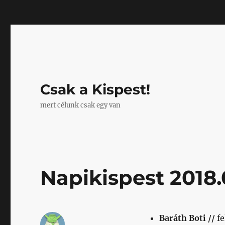
Mastodon
Csak a Kispest!
mert célunk csak egy van
Napikispest 2018.0
Baráth Boti //
fe