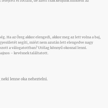
lejtett el focizni, de azért csak kenjünk mindent az
ség. Ha az Öreg akkor elengedi, akkor meg az lett volna a baj,
yesületét segíti, miért nem azután lett elengedve nagy
zott a válogatottban? Utólag könnyű okosnal lenni.
ajnos – kevésnek találtatott.
g neki lenne oka neheztelni.