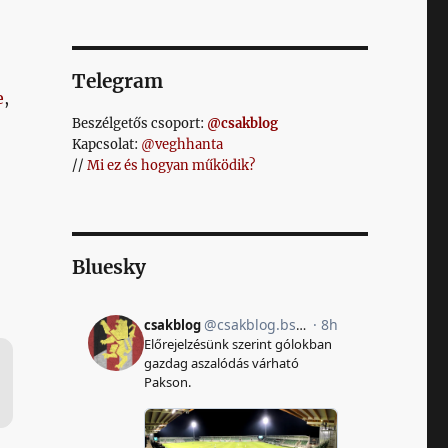
Telegram
e
,
Beszélgetős csoport:
@csakblog
Kapcsolat:
@veghhanta
//
Mi ez és hogyan működik?
Bluesky