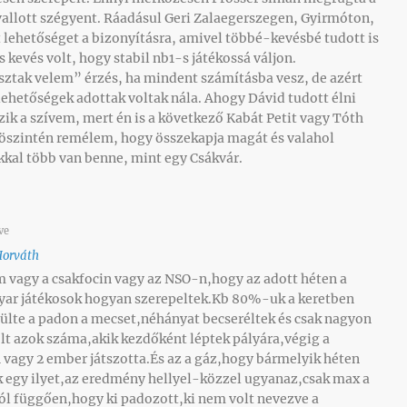
 vallott szégyent. Ráadásul Geri Zalaegerszegen, Gyirmóton,
 lehetőséget a bizonyításra, amivel többé-kevésbé tudott is
s kevés volt, hogy stabil nb1-s játékossá váljon.
sztak velem” érzés, ha mindent számításba vesz, de azért
ehetőségek adottak voltak nála. Ahogy Dávid tudott élni
zik a szívem, mert én is a következő Kabát Petit vagy Tóth
 öszintén remélem, hogy összekapja magát és valahol
kkal több van benne, mint egy Csákvár.
ve
Horváth
 vagy a csakfocin vagy az NSO-n,hogy az adott héten a
yar játékosok hogyan szerepeltek.Kb 80%-uk a keretben
ülte a padon a mecset,néhányat becseréltek és csak nagyon
lt azok száma,akik kezdőként léptek pályára,végig a
 vagy 2 ember játszotta.És az a gáz,hogy bármelyik héten
k egy ilyet,az eredmény hellyel-közzel ugyanaz,csak max a
ól függően,hogy ki padozott,ki nem volt nevezve a