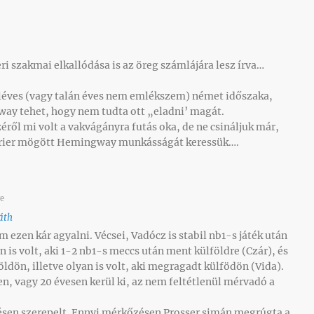
i szakmai elkallódása is az öreg számlájára lesz írva…
éléves (vagy talán éves nem emlékszem) német időszaka,
ay tehet, hogy nem tudta ott „eladni’ magát.
ről mi volt a vakvágányra futás oka, de ne csináljuk már,
rrier mögött Hemingway munkásságát keressük….
e
áth
m ezen kár agyalni. Vécsei, Vadócz is stabil nb1-s játék után
n is volt, aki 1-2 nb1-s meccs után ment külföldre (Czár), és
dön, illetve olyan is volt, aki megragadt külfödön (Vida).
en, vagy 20 évesen kerül ki, az nem feltétlenül mérvadó a
ésen szerepelt. Ennyi mérkőzésen Prosser simán megrúgta a