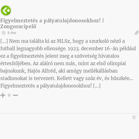
Figyelmeztetés a pályatulajdonosokhoz! |
Zongoracipelő
8 éve
[…] Nem ma találta ki az MLSz, hogy a szurkoló néző a
futball legnagyobb ellensége. 1923. december 16-án például
ez a figyelmeztetés jelent meg a szövetség hivatalos
értesítőjében. Az aláíró nem más, mint az első olimpiai
bajnokunk, Hajós Alfréd, aki amúgy mellékállásban
stadionokat is tervezett. Kellett vagy száz év, és büszkén…
Figyelmeztetés a pályatulajdonosokhoz! […]
0