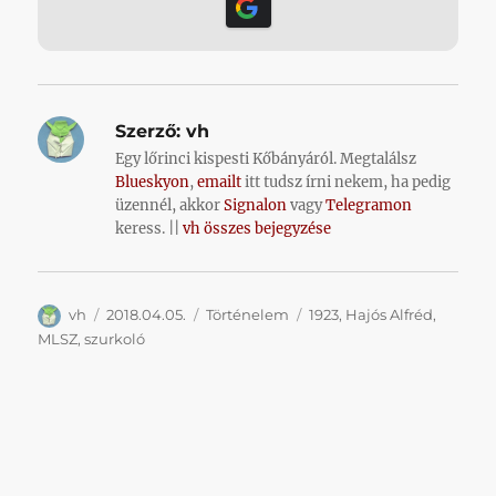
Szerző:
vh
Egy lőrinci kispesti Kőbányáról. Megtalálsz
Blueskyon
,
emailt
itt tudsz írni nekem, ha pedig
üzennél, akkor
Signalon
vagy
Telegramon
keress. ||
vh összes bejegyzése
Szerző
Közzétéve
Kategória
Címke
vh
2018.04.05.
Történelem
1923
,
Hajós Alfréd
,
MLSZ
,
szurkoló