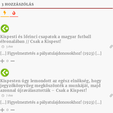
3
HOZZÁSZÓLÁS
Kispesti és lőrinci csapatok a magyar futball
élvonalában // Csak a Kispest!
3 éve
[…] Figyelmeztetés a pályatulajdonosokhoz! (1923) […]
0
Kispesten úgy lemondott az egész elnökség, hogy
jegyzőkönyvileg megköszönték a munkáját, majd
azonnal újraválasztották – Csak a Kispest!
7 éve
[…] Figyelmeztetés a pályatulajdonosokhoz! (1923) […]
0