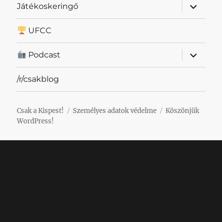
almenü
Játékoskeringő
szétnyit
UFCC
almenü
Podcast
szétnyit
/r/csakblog
Csak a Kispest!
Személyes adatok védelme
Köszönjük
WordPress!