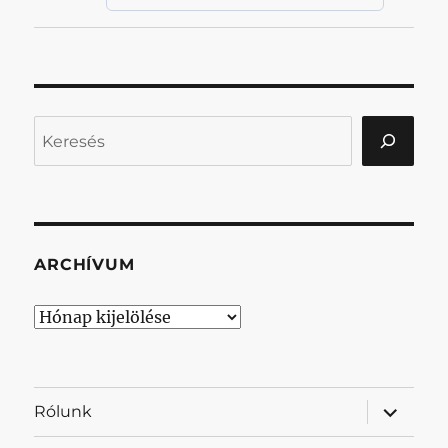
Keresés
ARCHÍVUM
Archívum
almenü
Rólunk
szétnyit