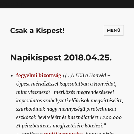
Mastodon
Csak a Kispest!
MENÜ
Napikispest 2018.04.25.
fegyelmi bizottság
//
„
A FEB a Honvéd –
Újpest mérkőzéssel kapcsolatban a Honvédot,
mint visszaesőt , mérkőzés megrendezésével
kapcsolatos szabályzati előírások megsértéséért,
szurkolóinak nagy mennyiségű pirotechnikai
eszközök beviteléért és használatáért 1.200.000
Ft pénzbüntetés megfizetésére kötelezi.”