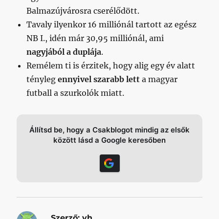
Balmazújvárosra cserélődött.
Tavaly ilyenkor 16 milliónál tartott az egész
NB I., idén már 30,95 milliónál, ami
nagyjából a duplája
.
Remélem ti is érzitek, hogy alig egy év alatt
tényleg
ennyivel szarabb lett
a magyar
futball a szurkolók miatt.
Állítsd be, hogy a Csakblogot mindig az elsők
között lásd a Google keresőben
Szerző:
vh