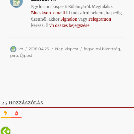
Egy lőrinci kispesti Kőbányáról. Megtalálsz
Blueskyon
,
emailt
itt tudsz írni nekem, ha pedig
üzennél, akkor
Signalon
vagy
Telegramon
keress. ||
vh összes bejegyzése
Szerző
Közzétéve
Kategória
Címke
vh
2018.04.25.
Napikispest
fegyelmi bizottság
,
piró
,
Újpest
25
HOZZÁSZÓLÁS