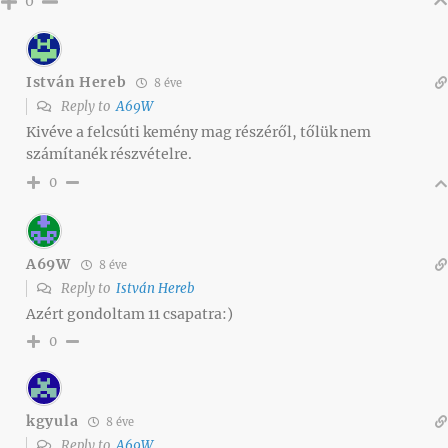
0
István Hereb
8 éve
Reply to
A69W
Kivéve a felcsúti kemény mag részéről, tőlük nem
számítanék részvételre.
0
A69W
8 éve
Reply to
István Hereb
Azért gondoltam 11 csapatra:)
0
kgyula
8 éve
Reply to
A69W