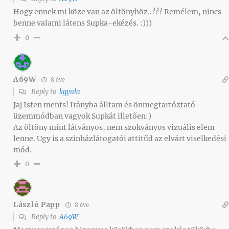
Hogy ennek mi köze van az öltönyhöz..??? Remélem, nincs
benne valami látens Supka-ekézés. :)))
0
A69W
8 éve
Reply to
kgyula
Jaj Isten ments! Irányba álltam és önmegtartóztató
üzemmódban vagyok Supkát illetően:)
Az öltöny mint látványos, nem szokványos vizuális elem
lenne. Ugy is a szinházlátogatói attitűd az elvárt viselkedési
mód.
0
László Papp
8 éve
Reply to
A69W