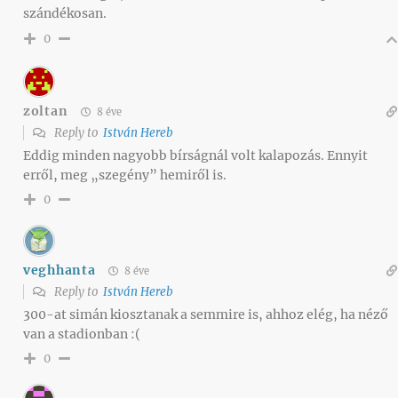
szándékosan.
0
zoltan
8 éve
Reply to
István Hereb
Eddig minden nagyobb bírságnál volt kalapozás. Ennyit
erről, meg „szegény” hemiről is.
0
veghhanta
8 éve
Reply to
István Hereb
300-at simán kiosztanak a semmire is, ahhoz elég, ha néző
van a stadionban :(
0