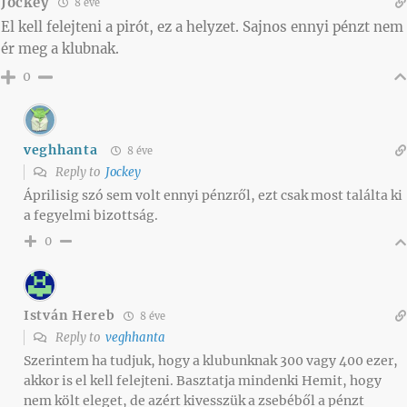
Jockey
8 éve
El kell felejteni a pirót, ez a helyzet. Sajnos ennyi pénzt nem
ér meg a klubnak.
0
veghhanta
8 éve
Reply to
Jockey
Áprilisig szó sem volt ennyi pénzről, ezt csak most találta ki
a fegyelmi bizottság.
0
István Hereb
8 éve
Reply to
veghhanta
Szerintem ha tudjuk, hogy a klubunknak 300 vagy 400 ezer,
akkor is el kell felejteni. Basztatja mindenki Hemit, hogy
nem költ eleget, de azért kivesszük a zsebéből a pénzt