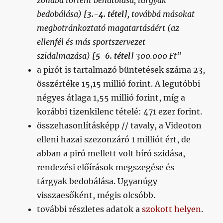
zónába történt behatolása, tárgyak
bedobálása)
[3.-4. tétel]
, továbbá másokat
megbotránkoztató magatartásáért (az
ellenfél és más sportszervezet
szidalmazása)
[5-6. tétel]
300.000 Ft”
a pirót is tartalmazó büntetések száma 23,
összértéke 15,15 millió forint. A legutóbbi
négyes átlaga 1,55 millió forint, míg a
korábbi tizenkilenc tételé: 471 ezer forint.
összehasonlításképp // tavaly, a Videoton
elleni hazai szezonzáró 1 milliót ért, de
abban a piró mellett volt bíró szidása,
rendezési előírások megszegése és
tárgyak bedobálása. Ugyanúgy
visszaesőként, mégis olcsóbb.
további részletes adatok a
szokott helyen
.