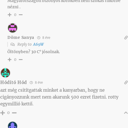
Magyarországon bizonyos körökben nem szokás tükörbe
nézni .
0
Döme Sanya
8 éve
Reply to
A69W
Öltönyben? 30 C° jósolnak.
0
Hódító Hód
8 éve
azt még csitítgattak minket a kanyarban, hogy ne
cigányozzunk mert nem akarunk 500 ezret fizetni. rotty
egymillió kettő.
0