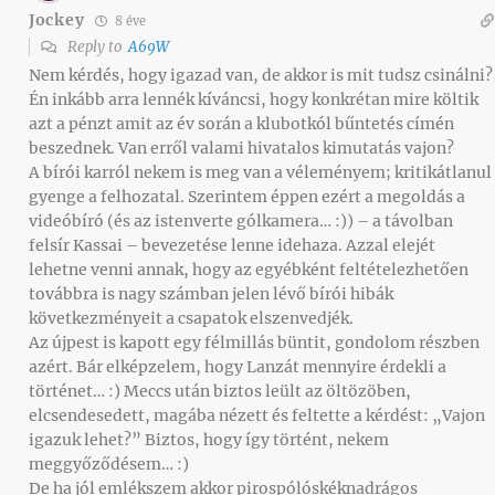
Jockey
8 éve
Reply to
A69W
Nem kérdés, hogy igazad van, de akkor is mit tudsz csinálni?
Én inkább arra lennék kíváncsi, hogy konkrétan mire költik
azt a pénzt amit az év során a klubotkól bűntetés címén
beszednek. Van erről valami hivatalos kimutatás vajon?
A bírói karról nekem is meg van a véleményem; kritikátlanul
gyenge a felhozatal. Szerintem éppen ezért a megoldás a
videóbíró (és az istenverte gólkamera… :)) – a távolban
felsír Kassai – bevezetése lenne idehaza. Azzal elejét
lehetne venni annak, hogy az egyébként feltételezhetően
továbbra is nagy számban jelen lévő bírói hibák
következményeit a csapatok elszenvedjék.
Az újpest is kapott egy félmillás büntit, gondolom részben
azért. Bár elképzelem, hogy Lanzát mennyire érdekli a
történet… :) Meccs után biztos leült az öltözöben,
elcsendesedett, magába nézett és feltette a kérdést: „Vajon
igazuk lehet?” Biztos, hogy így történt, nekem
meggyőződésem… :)
De ha jól emlékszem akkor pirospólóskéknadrágos