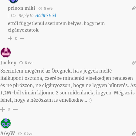
prison miki
8 éve
Reply to
Hódító Hód
ettől függetlenül szerintem helyes, hogy nem
cigányoztatok.
0
Jockey
8 éve
Szerintem megérné az Öregnek, ha a jegyek mellé
italkupont osztana, cserébe mindenki viselkedjen rendesen
és ne pirózzon, ne cigányozzon, hogy ne legyen bűntetés. Az
1,2M-ból simán kijönne 2 sör midenknek, ingyen. Még az is
lehet, hogy a nézőszám is emelkedne… :)
0
A69W
8 éve