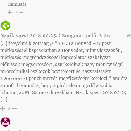
rigmus is.
0
Napikispest 2018.04.25. | Zongoracipelő
8 éve
[…] fegyelmi bizottság // “A FEB a Honvéd – Újpest
mérkőzéssel kapcsolatban a Honvédot, mint visszaesőt ,
mérkőzés megrendezésével kapcsolatos szabályzati
előírások megsértéséért, szurkolóinak nagy mennyiségű
pirotechnikai eszközök beviteléért és használatáért
1.200.000 Ft pénzbüntetés megfizetésére kötelezi.” amióta
a mufti bemondta, hogy a pirót akár engedélyezni is
lehetne, az MLSZ még durvábban…Napikispest 2018.04.25.
[…]
0