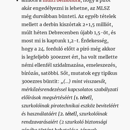
amióta a
mufti bemondta
, hogy a pirót
akár engedélyezni is lehetne, az MLSZ
még durvábban bünteti. Az egyéb tételek
mellett a derbin kiszórtak 2+1,5 milliót,
múlt héten Debrecenben újabb 1,5-öt, és
most mi is kaptunk 1,2-t. Érdekesség,
hogy a 24. forduló előtt a piró még akkor
is legfeljebb 300ezret ért, ha volt mellette
némi ellenfél szidalmazása, emeleszezés,
bírózás, satöbbi. Sőt, mutatok egy tipikus
300ezres büntit:
„(…) mint visszaesőt,
mérkőzésrendezéssel kapcsolatos szabályzati
előírások megsértéséért
[1. tétel]
,
szurkolóinak pirotechnikai eszköz beviteléért
és használatáért
[2. tétel]
, szurkolóinak
rendzavarásaiért (2 szurkoló biztonsági