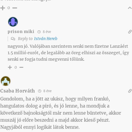
0
prison miki
8 éve
Reply to
István Hereb
nagyon jó. Valójában szerintem senki nem fizetne Lanzáért
1.5 millió eurót, de legalább az öreg elhiszi az összeget, így
senki se fogja tudni megvenni tőlünk.
0
Csaba Horváth
8 éve
Gondolom, ha a jött az ukász, hogy milyen frankó,
hangulatos dolog a piró, és jó lenne, ha mondjuk a
következő bajnokságtól már nem lenne büntetve, akkor
muszáj jó előre beszedni a majd akkor kieső pénzt.
Nagyjából ennyi logikát látok benne.