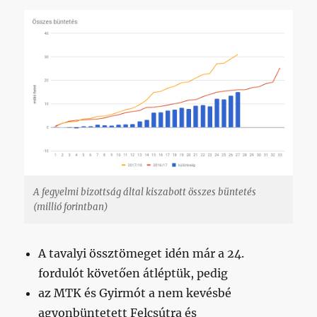
A fegyelmi bizottság által kiszabott összes büntetés
(millió forintban)
A tavalyi össztömeget idén már a 24.
fordulót követően átléptük, pedig
az MTK és Gyirmót a nem kevésbé
agyonbüntetett Felcsútra és