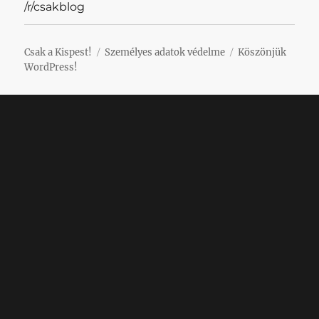
/r/csakblog
Csak a Kispest!
Személyes adatok védelme
Köszönjük
WordPress!