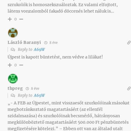
szrukolók is homoszekszuáloztak. Ez valami elfojtott,
látens vonzalomból fakadó döccenés lehet náluk is…
0
László Baranyi
8 éve
Reply to
A69W
Újpest is kapott büntetést, nem védve a lilákat!
0
thpreg
8 éve
Reply to
A69W
„- A FEB az Újpestet, mint visszaesőt szurkolóinak másokat
megbotránkoztató magatartásáért (az ellenfél
szidalmazása) és szurkolóinak becsmérlő, hátrányosan
megkülönböztető magatartásáért 500.000 Ft pénzbüntetés
megfizetésére kötelezi.” – Ebben ott van az általad utalt