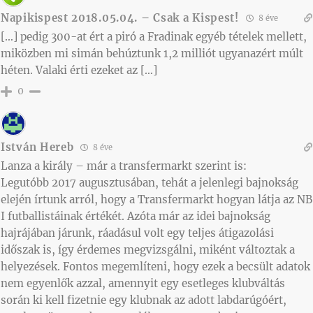
Napikispest 2018.05.04. – Csak a Kispest!
8 éve
[…] pedig 300-at ért a piró a Fradinak egyéb tételek mellett,
miközben mi simán behúztunk 1,2 milliót ugyanazért múlt
héten. Valaki érti ezeket az […]
0
István Hereb
8 éve
Lanza a király – már a transfermarkt szerint is:
Legutóbb 2017 augusztusában, tehát a jelenlegi bajnokság
elején írtunk arról, hogy a Transfermarkt hogyan látja az NB
I futballistáinak értékét. Azóta már az idei bajnokság
hajrájában járunk, ráadásul volt egy teljes átigazolási
időszak is, így érdemes megvizsgálni, miként változtak a
helyezések. Fontos megemlíteni, hogy ezek a becsült adatok
nem egyenlők azzal, amennyit egy esetleges klubváltás
során ki kell fizetnie egy klubnak az adott labdarúgóért,