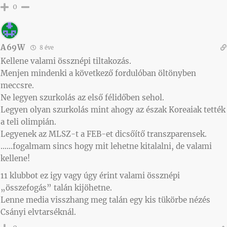
0
A69W
8 éve
Kellene valami össznépi tiltakozás.
Menjen mindenki a következő fordulóban öltönyben
meccsre.
Ne legyen szurkolás az első félidőben sehol.
Legyen olyan szurkolás mint ahogy az észak Koreaiak tették
a teli olimpián.
Legyenek az MLSZ-t a FEB-et dicsőítő transzparensek.
……fogalmam sincs hogy mit lehetne kitalalni, de valami
kellene!
11 klubbot ez igy vagy úgy érint valami össznépi
„összefogás” talán kijöhetne.
Lenne media visszhang meg talán egy kis tükörbe nézés
Csányi elvtarséknál.