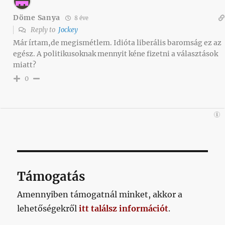
Döme Sanya
8 éve
Reply to
Jockey
Már írtam,de megismétlem. Idióta liberális baromság ez az
egész. A politikusoknak mennyit kéne fizetni a választások
miatt?
0
Támogatás
Amennyiben támogatnál minket, akkor a
lehetőségekről
itt találsz információt
.