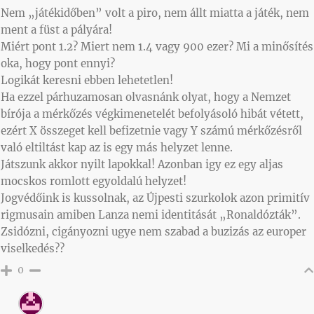
Nem „játékidőben” volt a piro, nem állt miatta a játék, nem
ment a füst a pályára!
Miért pont 1.2? Miert nem 1.4 vagy 900 ezer? Mi a minősítés
oka, hogy pont ennyi?
Logikát keresni ebben lehetetlen!
Ha ezzel párhuzamosan olvasnánk olyat, hogy a Nemzet
bírója a mérkőzés végkimenetelét befolyásoló hibát vétett,
ezért X összeget kell befizetnie vagy Y számú mérkőzésről
való eltiltást kap az is egy más helyzet lenne.
Játszunk akkor nyilt lapokkal! Azonban igy ez egy aljas
mocskos romlott egyoldalú helyzet!
Jogvédőink is kussolnak, az Újpesti szurkolok azon primitív
rigmusain amiben Lanza nemi identitását „Ronaldózták”.
Zsidózni, cigányozni ugye nem szabad a buzizás az europer
viselkedés??
0