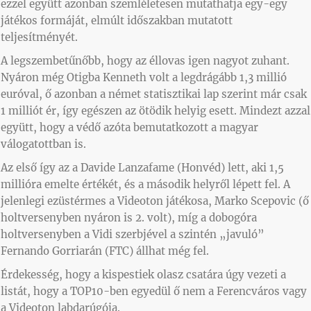
ezzel együtt azonban szemléletesen mutathatja egy-egy
játékos formáját, elmúlt időszakban mutatott
teljesítményét.
A legszembetűnőbb, hogy az éllovas igen nagyot zuhant.
Nyáron még Otigba Kenneth volt a legdrágább 1,3 millió
euróval, ő azonban a német statisztikai lap szerint már csak
1 milliót ér, így egészen az ötödik helyig esett. Mindezt azzal
együtt, hogy a védő azóta bemutatkozott a magyar
válogatottban is.
Az első így az a Davide Lanzafame (Honvéd) lett, aki 1,5
millióra emelte értékét, és a második helyről lépett fel. A
jelenlegi ezüstérmes a Videoton játékosa, Marko Scepovic (ő
holtversenyben nyáron is 2. volt), míg a dobogóra
holtversenyben a Vidi szerbjével a szintén „javuló”
Fernando Gorriarán (FTC) állhat még fel.
Érdekesség, hogy a kispestiek olasz csatára úgy vezeti a
listát, hogy a TOP10-ben egyedül ő nem a Ferencváros vagy
a Videoton labdarúgója.