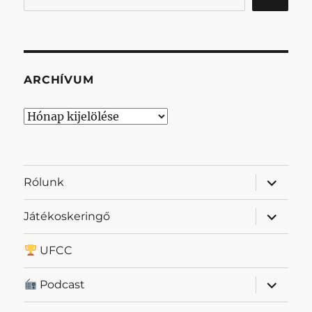
ARCHÍVUM
Archívum
almenü
Rólunk
szétnyit
almenü
Játékoskeringő
szétnyit
UFCC
almenü
Podcast
szétnyit