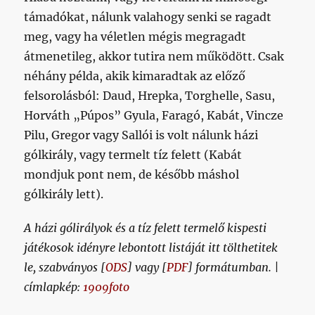
támadókat, nálunk valahogy senki se ragadt
meg, vagy ha véletlen mégis megragadt
átmenetileg, akkor tutira nem működött. Csak
néhány példa, akik kimaradtak az előző
felsorolásból: Daud, Hrepka, Torghelle, Sasu,
Horváth „Púpos” Gyula, Faragó, Kabát, Vincze
Pilu, Gregor vagy Sallói is volt nálunk házi
gólkirály, vagy termelt tíz felett (Kabát
mondjuk pont nem, de később máshol
gólkirály lett).
A házi gólirályok és a tíz felett termelő kispesti
játékosok idényre lebontott listáját itt tölthetitek
le, szabványos [
ODS
] vagy [
PDF
] formátumban. |
címlapkép:
1909foto