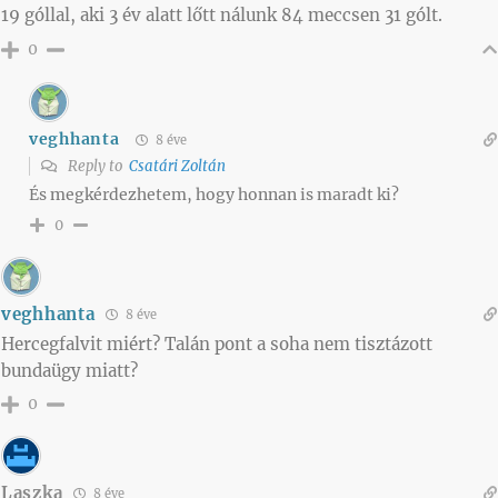
19 góllal, aki 3 év alatt lőtt nálunk 84 meccsen 31 gólt.
0
veghhanta
8 éve
Reply to
Csatári Zoltán
És megkérdezhetem, hogy honnan is maradt ki?
0
veghhanta
8 éve
Hercegfalvit miért? Talán pont a soha nem tisztázott
bundaügy miatt?
0
Laszka
8 éve