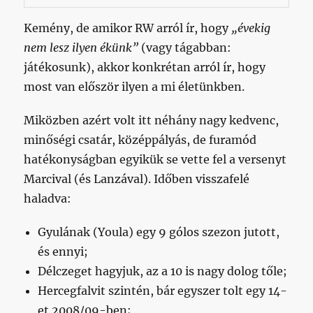
Kemény, de amikor RW arról ír, hogy
„évekig
nem lesz ilyen ékünk”
(vagy tágabban:
játékosunk), akkor konkrétan arról ír, hogy
most van először ilyen a mi életünkben.
Miközben azért volt itt néhány nagy kedvenc,
minőségi csatár, középpályás, de furamód
hatékonyságban egyikük se vette fel a versenyt
Marcival (és Lanzával). Időben visszafelé
haladva:
Gyulának (Youla) egy 9 gólos szezon jutott,
és ennyi;
Délczeget hagyjuk, az a 10 is nagy dolog tőle;
Hercegfalvit szintén, bár egyszer tolt egy 14-
et 2008/09-ben;