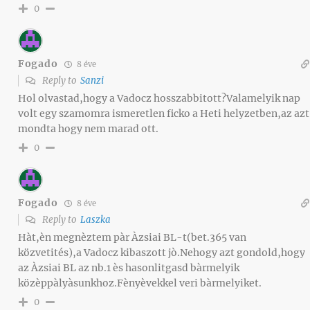
0
Fogado
8 éve
Reply to
Sanzi
Hol olvastad,hogy a Vadocz hosszabbitott?Valamelyik nap
volt egy szamomra ismeretlen ficko a Heti helyzetben,az azt
mondta hogy nem marad ott.
0
Fogado
8 éve
Reply to
Laszka
Hàt,èn megnèztem pàr Àzsiai BL-t(bet.365 van
közvetités),a Vadocz kibaszott jò.Nehogy azt gondold,hogy
az Àzsiai BL az nb.1 ès hasonlitgasd bàrmelyik
közèppàlyàsunkhoz.Fènyèvekkel veri bàrmelyiket.
0