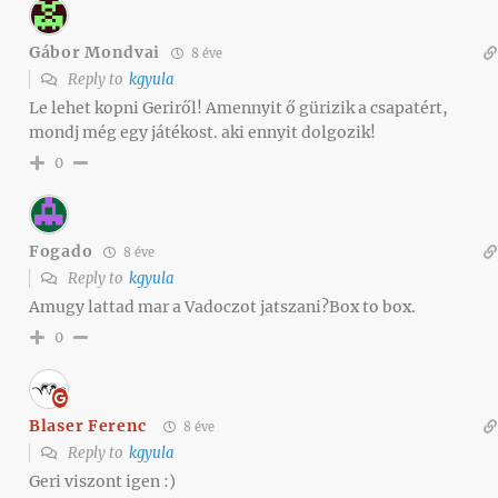
Gábor Mondvai
8 éve
Reply to
kgyula
Le lehet kopni Geriről! Amennyit ő gürizik a csapatért,
mondj még egy játékost. aki ennyit dolgozik!
0
Fogado
8 éve
Reply to
kgyula
Amugy lattad mar a Vadoczot jatszani?Box to box.
0
Blaser Ferenc
8 éve
Reply to
kgyula
Geri viszont igen :)