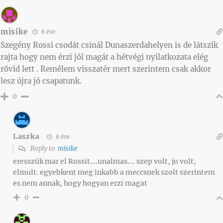
misike
8 éve
Szegény Rossi csodát csinál Dunaszerdahelyen is de látszik
rajta hogy nem érzi jól magát a hétvégi nyilatkozata elég
rövid lett . Remélem visszatér mert szerintem csak akkor
lesz újra jó csapatunk.
0
Laszka
8 éve
Reply to
misike
eresszük mar el Rossit….unalmas…. szep volt, jo volt,
elmult. egyebkent meg inkabb a meccsnek szolt szerintem
es nem annak, hogy hogyan erzi magat
0