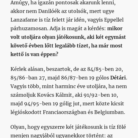
Amúgy, ha igazán pontosak akarunk lenni,
akkor nem Danilóék az utolsók, mert ugye
Lanzafame is tíz felett jár idén, vagyis Eppellel
párhuzamosan. Adja is magát a kérdés:
mikor
volt utoljára olyan játékosunk, aki két egymást
követő évben lőtt legalább tízet, ha már most
kettő is van éppen?
Kérlek alásan, beszartok, de az 84/85-ben 20,
85/86-ban 27, majd 86/87-ben 19 gólos
Détári
.
Vagyis több, mint harminc éve utoljára, ha nem
számoljuk Kovács Kálmit, aki 91/92-ben 10,
majd 94/95-ben 19 gólig jut, mert közte kicsit
légióskodott Franciaországban és Belgiumban.
Olyan, hogy egyszerre két játékosunk is tíz fölé
menjen nagyjából ugyanekkor történt: az