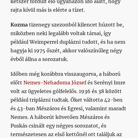
kétszer fordult elő ugyanazon idő alatt, hogy
rajta kívül más is elérte a tízet.
Kozma
tizenegy szezonból kilencet húzott be,
miközben neki legalább voltak társai, így
például Weimperrel duplázni tudott, és ha nem
hagyja ki 1975 őszét, akkor valószínűleg négy
évből állna a sorozatuk.
Időben még korábbra visszaugorva, a háború
előtt
Nemes-Nehadoma József
és Serényi Imre
volt az ügyeletes gólfelelős. 1936 és 38 között
például triplázni tudtak. Őket váltotta 42-ben
és 43-ban Mészáros és Egresi, valamint maradt
Nemes. A háborút követően Mészáros és
Puskás csinált egy négyes sorozatot, és
természetesen az első kettőnél ott találjuk az