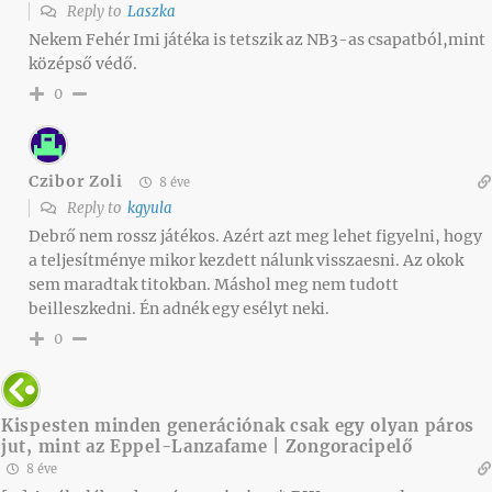
Reply to
Laszka
Nekem Fehér Imi játéka is tetszik az NB3-as csapatból,mint
középső védő.
0
Czibor Zoli
8 éve
Reply to
kgyula
Debrő nem rossz játékos. Azért azt meg lehet figyelni, hogy
a teljesítménye mikor kezdett nálunk visszaesni. Az okok
sem maradtak titokban. Máshol meg nem tudott
beilleszkedni. Én adnék egy esélyt neki.
0
Kispesten minden generációnak csak egy olyan páros
jut, mint az Eppel-Lanzafame | Zongoracipelő
8 éve