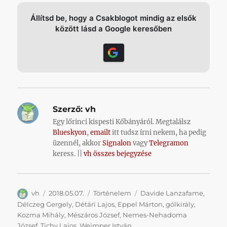
Állítsd be, hogy a Csakblogot mindig az elsők
között lásd a Google keresőben
Szerző:
vh
Egy lőrinci kispesti Kőbányáról. Megtalálsz
Blueskyon
,
emailt
itt tudsz írni nekem, ha pedig
üzennél, akkor
Signalon
vagy
Telegramon
keress. ||
vh összes bejegyzése
Szerző
Közzétéve
Kategória
Címke
vh
2018.05.07.
Történelem
Davide Lanzafame
,
Délczeg Gergely
,
Détári Lajos
,
Eppel Márton
,
gólkirály
,
Kozma Mihály
,
Mészáros József
,
Nemes-Nehadoma
József
,
Tichy Lajos
,
Weimper István