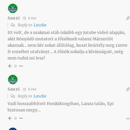
Sanzi
8 éve
Reply to
Laszka
Itt volt, de a szakmai stáb inkább egy jutube videó alapján,
akit Rónyádó mutatott a főnöknek valami Márszelót
akarnak… nem kér sokat állítólag, koszt kvártély meg 12000
ft erzsébet utalványt… A főnök sokalja a kívánságait, még
nem tudni mi lesz!
0
Sanzi
8 éve
Reply to
Laszka
Vadi hosszabbított HonkiKongiban, Lanza talán, Epi
biztosan megy…
0