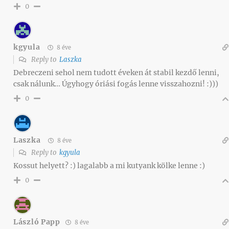
0
kgyula
8 éve
Reply to
Laszka
Debreczeni sehol nem tudott éveken át stabil kezdő lenni,
csak nálunk… Úgyhogy óriási fogás lenne visszahozni! :)))
0
Laszka
8 éve
Reply to
kgyula
Kossut helyett? :) lagalabb a mi kutyank kölke lenne :)
0
László Papp
8 éve