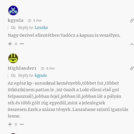
kgyula
8 éve
Reply to
Laszka
Nagy Gerivel ellentétben Vadócz a kapura is veszélyes.
0
Highlander1
8 éve
Reply to
kgyula
Az egész kp-sorunknal keményebb,többet fut,többet
ütközik(nem pattan le ,int Gazdi a Loki elleni első gol
felpassznál),jobban fejel,jobban lő,jobban lát a pályán
stb.és több gólt rúg egyedül,mint a jelenlegiek
összesen.Ezek a száraz tények .Lanzafame szintű igazolás
lenne.
0