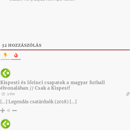
32
HOZZÁSZÓLÁS
Kispesti és lőrinci csapatok a magyar futball
élvonalában // Csak a Kispest!
3 éve
[…] Legendás csatárduók (2018) […]
0