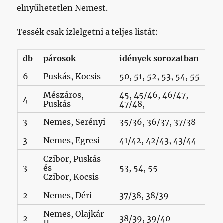
elnyűhetetlen Nemest.
Tessék csak ízlelgetni a teljes listát:
db
párosok
idények sorozatban
6
Puskás, Kocsis
50, 51, 52, 53, 54, 55
Mészáros,
45, 45/46, 46/47,
4
Puskás
47/48,
3
Nemes, Serényi
35/36, 36/37, 37/38
3
Nemes, Egresi
41/42, 42/43, 43/44
Czibor, Puskás
3
és
53, 54, 55
Czibor, Kocsis
2
Nemes, Déri
37/38, 38/39
Nemes, Olajkár
2
38/39, 39/40
II.