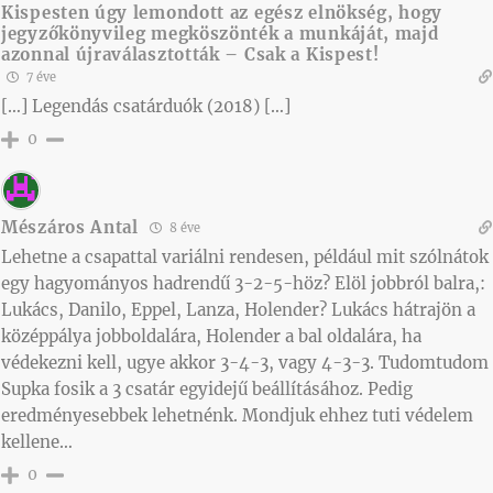
Kispesten úgy lemondott az egész elnökség, hogy
jegyzőkönyvileg megköszönték a munkáját, majd
azonnal újraválasztották – Csak a Kispest!
7 éve
[…] Legendás csatárduók (2018) […]
0
Mészáros Antal
8 éve
Lehetne a csapattal variálni rendesen, például mit szólnátok
egy hagyományos hadrendű 3-2-5-höz? Elöl jobbról balra,:
Lukács, Danilo, Eppel, Lanza, Holender? Lukács hátrajön a
középpálya jobboldalára, Holender a bal oldalára, ha
védekezni kell, ugye akkor 3-4-3, vagy 4-3-3. Tudomtudom
Supka fosik a 3 csatár egyidejű beállításához. Pedig
eredményesebbek lehetnénk. Mondjuk ehhez tuti védelem
kellene…
0