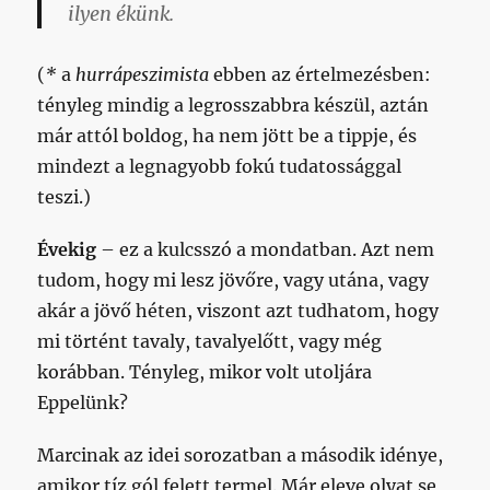
ilyen ékünk.
(
*
a
hurrápeszimista
ebben az értelmezésben:
tényleg mindig a legrosszabbra készül, aztán
már attól boldog, ha nem jött be a tippje, és
mindezt a legnagyobb fokú tudatossággal
teszi.)
Évekig
– ez a kulcsszó a mondatban. Azt nem
tudom, hogy mi lesz jövőre, vagy utána, vagy
akár a jövő héten, viszont azt tudhatom, hogy
mi történt tavaly, tavalyelőtt, vagy még
korábban. Tényleg, mikor volt utoljára
Eppelünk?
Marcinak az idei sorozatban a második idénye,
amikor tíz gól felett termel. Már eleve olyat se