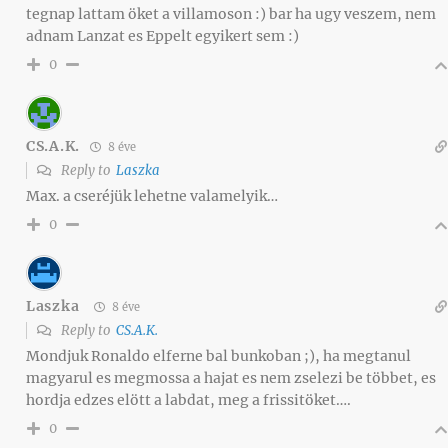
tegnap lattam öket a villamoson :) bar ha ugy veszem, nem
adnam Lanzat es Eppelt egyikert sem :)
0
CS.A.K.
8 éve
Reply to
Laszka
Max. a cseréjük lehetne valamelyik…
0
Laszka
8 éve
Reply to
CS.A.K.
Mondjuk Ronaldo elferne bal bunkoban ;), ha megtanul
magyarul es megmossa a hajat es nem zselezi be többet, es
hordja edzes elött a labdat, meg a frissitöket….
0