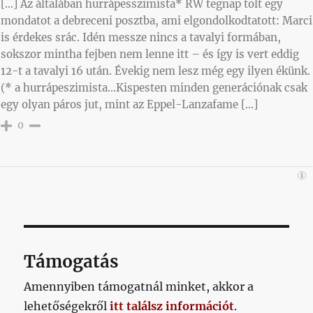
[…] Az általában hurrápesszimista* RW tegnap tolt egy
mondatot a debreceni posztba, ami elgondolkodtatott: Marci
is érdekes srác. Idén messze nincs a tavalyi formában,
sokszor mintha fejben nem lenne itt – és így is vert eddig
12-t a tavalyi 16 után. Évekig nem lesz még egy ilyen ékünk.
(* a hurrápeszimista…Kispesten minden generációnak csak
egy olyan páros jut, mint az Eppel-Lanzafame […]
0
Támogatás
Amennyiben támogatnál minket, akkor a
lehetőségekről
itt találsz információt
.