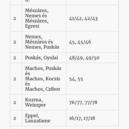
Mészáros,
Nemes és
2
41/42, 42/43
Mészáros,
Egresi
Nemes,
2
Mészáros és
45, 45/46
Nemes, Puskás
2
Puskás, Gyulai
48/49, 49/50
Machos, Puskás
és
2
Machos, Kocsis
54, 55
és
Machos, Czibor
Kozma,
2
76/77, 77/78
Weimper
Eppel,
2
16/17, 17/18
Lanzafame