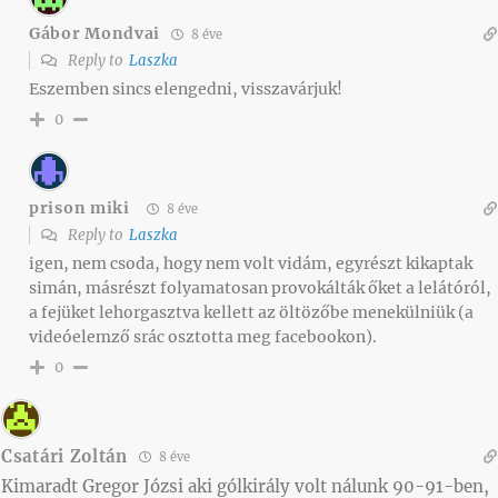
Gábor Mondvai
8 éve
Reply to
Laszka
Eszemben sincs elengedni, visszavárjuk!
0
prison miki
8 éve
Reply to
Laszka
igen, nem csoda, hogy nem volt vidám, egyrészt kikaptak
simán, másrészt folyamatosan provokálták őket a lelátóról,
a fejüket lehorgasztva kellett az öltözőbe menekülniük (a
videóelemző srác osztotta meg facebookon).
0
Csatári Zoltán
8 éve
Kimaradt Gregor Józsi aki gólkirály volt nálunk 90-91-ben,