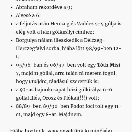
Abraham rekordéve a 9;
Alvesé a 6;
a feljutás után Herczeg és Vadócz 5-5 gólja is
elég volt a házi gólkirályi címhez;
Borgulya nálam illeszkedik a Délczeg-
Herczegfalvi sorba, hiába lőtt 98/99-ben 12-
t;
95/96-ban és 96/97-ben volt egy
Tóth Misi
7, majd 11 góllal, arra talán rá merem fogni,
hogy
utoljára,
ráadásul szerettük is;
a 93-as bajnokcsapat házi gólkirálya 6-6
góllal Illés, Orosz és Plókai(!!!) volt;
88/89-ben 89/90-ben Fodor foci tolt egy 11-
et, majd egy 8-at. Majdnem.
Hiába hoztunk, vagy neveltünk ki minőségi