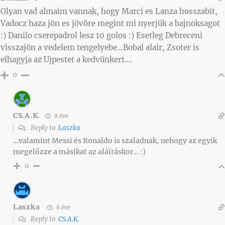
Olyan vad almaim vannak, hogy Marci es Lanza hosszabit,
Vadocz haza jön es jövöre megint mi nyerjük a bajnoksagot
:) Danilo cserepadrol lesz 10 golos :) Esetleg Debreceni
visszajön a vedelem tengelyebe…Bobal alair, Zsoter is
elhagyja az Ujpestet a kedvünkert….
0
CS.A.K.
8 éve
Reply to
Laszka
…valamint Messi és Ronaldo is szaladnak, nehogy az egyik
megelőzze a másikat az aláíráskor… :)
0
Laszka
8 éve
Reply to
CS.A.K.