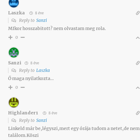
Laszka
8 éve
Reply to
Sanzi
MIkor hosszabitott? nem olvastam meg rola.
0
Sanzi
8 éve
Reply to
Laszka
Ő maga nyilatkozta…
0
Highlander1
8 éve
Reply to
Sanzi
Linkeld már be,légyszi,mert egy órája tudom a netet,de nem
találom.Köszi