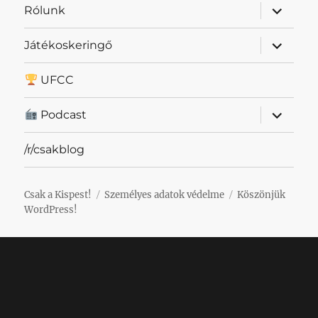
almenü
Rólunk
szétnyit
almenü
Játékoskeringő
szétnyit
UFCC
almenü
Podcast
szétnyit
/r/csakblog
Csak a Kispest!
Személyes adatok védelme
Köszönjük
WordPress!