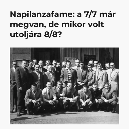
című
bejegyzéshez
Napilanzafame: a 7/7 már
megvan, de mikor volt
utoljára 8/8?