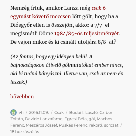
Nemrég írtuk, amikor Lanza még
csak
6
egymást követő meccsen
lőtt gólt, hogy ha a
Diósgyőr ellen is összejön, akkor a 7/7-el
megismétli Döme
1984/85-ös teljesítményét
.
De vajon mikor és ki csinált utoljára 8/8-at?
(Az fontos, hogy egy idényen belül. A
bajnokságokon átívelő gólmutatókat ember nincs,
aki ki tudná bányászni. Illetve van, csak az nem én
leszek.)
„Napilanzafame: a 7/7 már megvan, de mikor volt ut
bővebben
Szerző
Közzétéve
Kategória
Címke
vh
2016.11.09.
Csak
Budai I. László
,
Czibor
Zoltán
,
Davide Lanzafame
,
Egresi Béla
,
gól
,
Machos
Ferenc
,
Mészáros József
,
Puskás Ferenc
,
rekord
,
sorozat
Napilanzafame:
18 hozzászólás