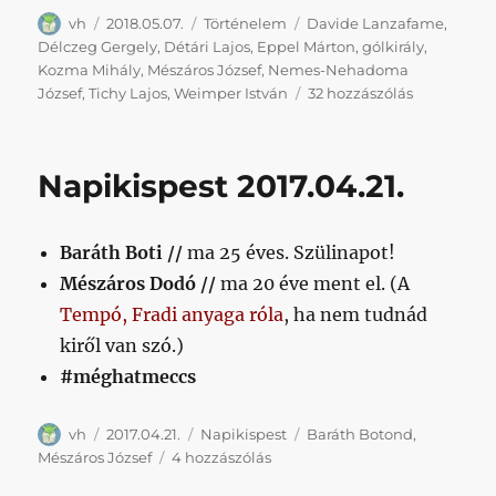
Szerző
Közzétéve
Kategória
Címke
vh
2018.05.07.
Történelem
Davide Lanzafame
,
Délczeg Gergely
,
Détári Lajos
,
Eppel Márton
,
gólkirály
,
Kozma Mihály
,
Mészáros József
,
Nemes-Nehadoma
Kispesten
József
,
Tichy Lajos
,
Weimper István
32 hozzászólás
minden
generáción
csak
Napikispest 2017.04.21.
egy
olyan
páros
Baráth Boti //
ma 25 éves. Szülinapot!
jut,
mint
Mészáros Dodó //
ma 20 éve ment el. (A
az
Tempó, Fradi anyaga róla
, ha nem tudnád
Eppel-
kiről van szó.)
Lanzafame
című
#méghatmeccs
bejegyzésh
Szerző
Közzétéve
Kategória
Címke
vh
2017.04.21.
Napikispest
Baráth Botond
,
Napikispest
Mészáros József
4 hozzászólás
2017.04.21.