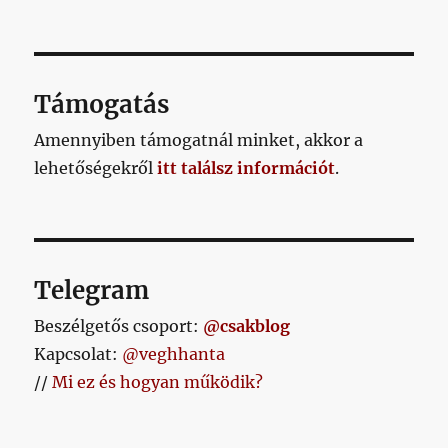
a
7/7
már
megvan,
de
Támogatás
mikor
volt
Amennyiben támogatnál minket, akkor a
utoljára
lehetőségekről
itt találsz információt
.
8/8?
című
bejegyzéshez
Telegram
Beszélgetős csoport:
@csakblog
Kapcsolat:
@veghhanta
//
Mi ez és hogyan működik?