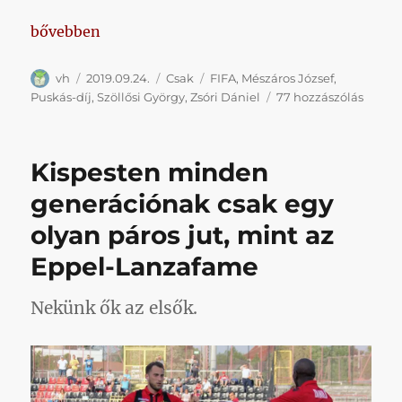
„Feltétlenül és mindenképp tapsoljuk meg mi is a l
bővebben
Szerző
Közzétéve
Kategória
Címke
vh
2019.09.24.
Csak
FIFA
,
Mészáros József
,
Feltét
Puskás-díj
,
Szöllősi György
,
Zsóri Dániel
77 hozzászólás
és
minde
tapsol
Kispesten minden
meg
mi
generációnak csak egy
is
olyan páros jut, mint az
a
legúj
Eppel-Lanzafame
magya
sportd
sikert
Nekünk ők az elsők.
című
bejeg