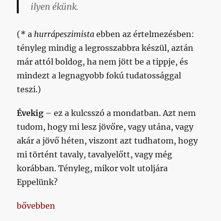
ilyen ékünk.
(
*
a
hurrápeszimista
ebben az értelmezésben:
tényleg mindig a legrosszabbra készül, aztán
már attól boldog, ha nem jött be a tippje, és
mindezt a legnagyobb fokú tudatossággal
teszi.)
Évekig
– ez a kulcsszó a mondatban. Azt nem
tudom, hogy mi lesz jövőre, vagy utána, vagy
akár a jövő héten, viszont azt tudhatom, hogy
mi történt tavaly, tavalyelőtt, vagy még
korábban. Tényleg, mikor volt utoljára
Eppelünk?
„Kispesten minden generációnak csak egy olyan pá
bővebben