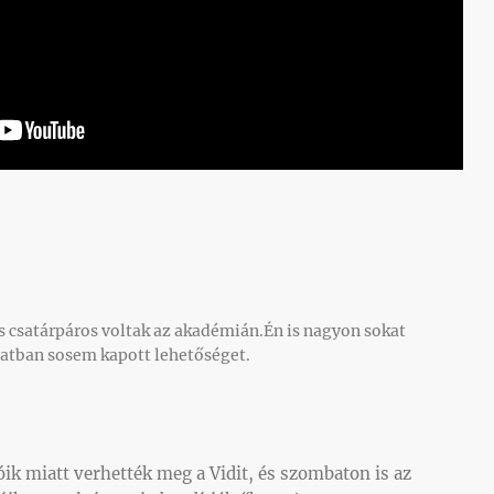
s csatárpáros voltak az akadémián.Én is nagyon sokat
patban sosem kapott lehetőséget.
ik miatt verhették meg a Vidit, és szombaton is az