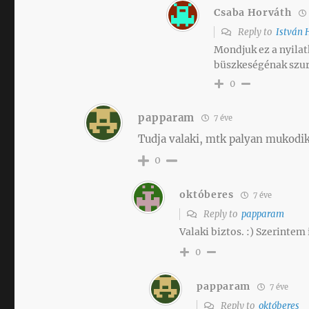
Csaba Horváth
Reply to
István 
Mondjuk ez a nyilat
büszkeségénak szur
0
papparam
7 éve
Tudja valaki, mtk palyan mukodik 
0
októberes
7 éve
Reply to
papparam
Valaki biztos. :) Szerintem 
0
papparam
7 éve
Reply to
októberes