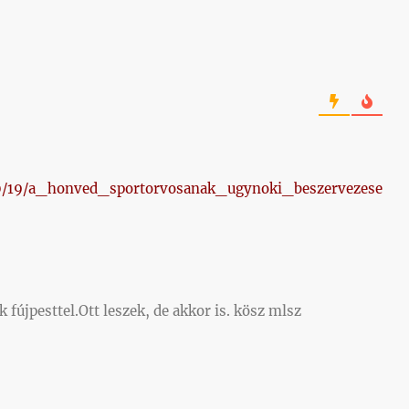
/10/19/a_honved_sportorvosanak_ugynoki_beszervezese
fújpesttel.Ott leszek, de akkor is. kösz mlsz