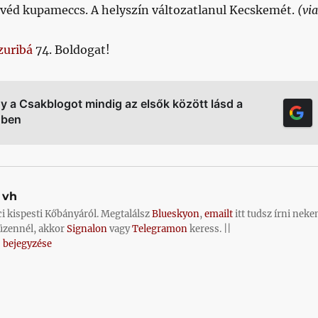
éd kupameccs. A helyszín változatlanul Kecskemét.
(via
zuribá
74. Boldogat!
gy a Csakblogot mindig az elsők között lásd a
őben
vh
ci kispesti Kőbányáról. Megtalálsz
Blueskyon
,
emailt
itt tudsz írni neke
üzennél, akkor
Signalon
vagy
Telegramon
keress. ||
 bejegyzése