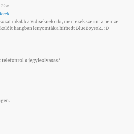
7 éve
Hereb
kozat inkább a Vidiseknek ciki, mert ezek szerint a nemzet
kolóit hangban lenyomták a hírhedt BlueBoysok.. :D
telefonrol a jegyleolvasas?
igen.