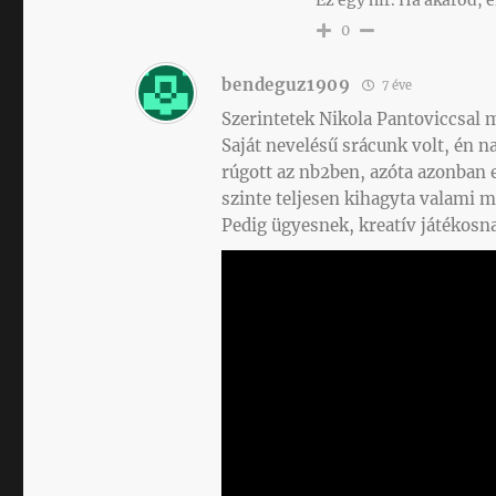
Ez egy hír. Ha akarod,
0
bendeguz1909
7 éve
Szerintetek Nikola Pantoviccsal m
Saját nevelésű srácunk volt, én 
rúgott az nb2ben, azóta azonban e
szinte teljesen kihagyta valami mi
Pedig ügyesnek, kreatív játékosn