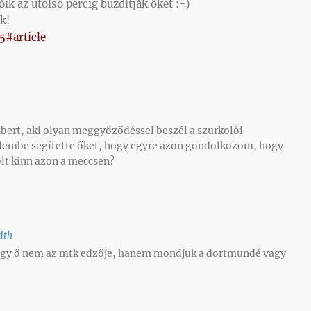
ik az utolsó percig buzdítják őket :-)
k!
5#article
bert, aki olyan meggyőződéssel beszél a szurkolói
lembe segítette őket, hogy egyre azon gondolkozom, hogy
lt kinn azon a meccsen?
áth
ogy ő nem az mtk edzője, hanem mondjuk a dortmundé vagy