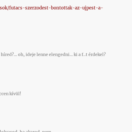
asok/futacs-szerzodest-bontottak-az-ujpest-a-
 híred?… oh, ideje lenne elengedni… ki a f..t érdekel?
ccen kívül!