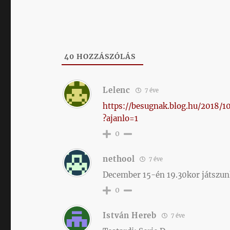
40
HOZZÁSZÓLÁS
Lelenc
7 éve
https://besugnak.blog.hu/2018
?ajanlo=1
0
nethool
7 éve
December 15-én 19.30kor játszunk 
0
István Hereb
7 éve