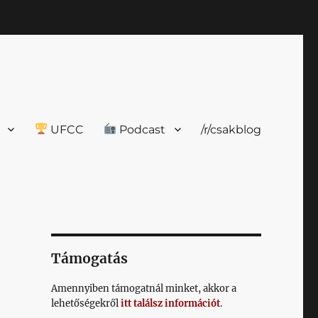
UFCC
Podcast
/r/csakblog
Támogatás
Amennyiben támogatnál minket, akkor a
lehetőségekről
itt találsz információt
.