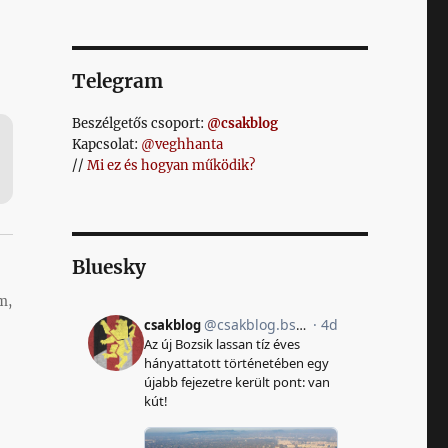
Telegram
Beszélgetős csoport:
@csakblog
Kapcsolat:
@veghhanta
//
Mi ez és hogyan működik?
Bluesky
m,