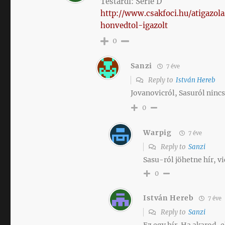
Testardi: Serie D
http://www.csakfoci.hu/atigazol
honvedtol-igazolt
0
Sanzi
7 éve
Reply to
István Hereb
Jovanovicról, Sasuról nincs
0
Warpig
7 éve
Reply to
Sanzi
Sasu-ról jöhetne hír, vi
0
István Hereb
7 éve
Reply to
Sanzi