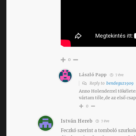
0
László Papp
7 éve
Reply to
bendeguz1909
Anno Holenderrel tökélete
vártam tőle,de az első csa
0
István Hereb
7 éve
Feczkó szerint a tomboló szurkoló