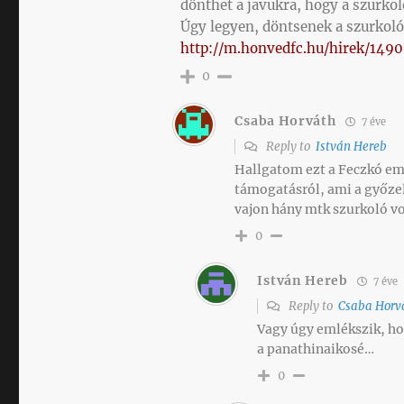
dönthet a javukra, hogy a szurkoló
Úgy legyen, döntsenek a szurkoló
http://m.honvedfc.hu/hirek/1490
0
Csaba Horváth
7 éve
Reply to
István Hereb
Hallgatom ezt a Feczkó em
támogatásról, ami a győze
vajon hány mtk szurkoló vo
0
István Hereb
7 éve
Reply to
Csaba Horv
Vagy úgy emlékszik, h
a panathinaikosé…
0