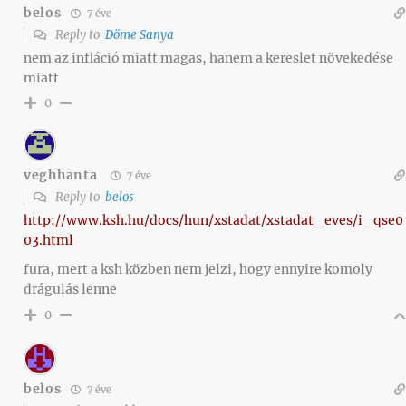
belos
7 éve
Reply to
Döme Sanya
nem az infláció miatt magas, hanem a kereslet növekedése
miatt
0
veghhanta
7 éve
Reply to
belos
http://www.ksh.hu/docs/hun/xstadat/xstadat_eves/i_qse0
03.html
fura, mert a ksh közben nem jelzi, hogy ennyire komoly
drágulás lenne
0
belos
7 éve