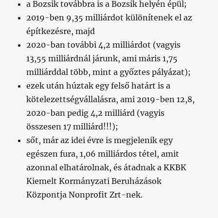
a Bozsik továbbra is a Bozsik helyén épül;
2019-ben 9,35 milliárdot különítenek el az
építkezésre, majd
2020-ban további 4,2 milliárdot (vagyis
13,55 milliárdnál járunk, ami máris 1,75
milliárddal több, mint a győztes pályázat);
ezek után húztak egy felső határt is a
kötelezettségvállalásra, ami 2019-ben 12,8,
2020-ban pedig 4,2 milliárd (vagyis
összesen 17 milliárd!!!);
sőt, már az idei évre is megjelenik egy
egészen fura, 1,06 milliárdos tétel, amit
azonnal elhatárolnak, és átadnak a KKBK
Kiemelt Kormányzati Beruházások
Központja Nonprofit Zrt-nek.