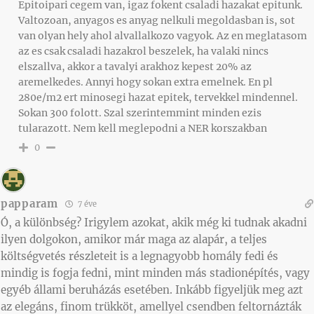
Epitoipari cegem van, igaz fokent csaladi hazakat epitunk.
Valtozoan, anyagos es anyag nelkuli megoldasban is, sot
van olyan hely ahol alvallalkozo vagyok. Az en meglatasom
az es csak csaladi hazakrol beszelek, ha valaki nincs
elszallva, akkor a tavalyi arakhoz kepest 20% az
aremelkedes. Annyi hogy sokan extra emelnek. En pl
280e/m2 ert minosegi hazat epitek, tervekkel mindennel.
Sokan 300 folott. Szal szerintemmint minden ezis
tularazott. Nem kell meglepodni a NER korszakban
0
papparam
7 éve
Ó, a különbség? Irigylem azokat, akik még ki tudnak akadni
ilyen dolgokon, amikor már maga az alapár, a teljes
költségvetés részleteit is a legnagyobb homály fedi és
mindig is fogja fedni, mint minden más stadionépítés, vagy
egyéb állami beruházás esetében. Inkább figyeljük meg azt
az elegáns, finom trükköt, amellyel csendben feltornázták