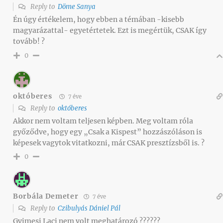
Reply to
Döme Sanya
Én úgy értékelem, hogy ebben a témában -kisebb
magyarázattal- egyetértetek. Ezt is megértük, CSAK így
tovább! ?
0
októberes
7 éve
Reply to
októberes
Akkor nem voltam teljesen képben. Meg voltam róla
győződve, hogy egy „Csak a Kispest” hozzászóláson is
képesek vagytok vitatkozni, már CSAK presztízsből is. ?
0
Borbála Demeter
7 éve
Reply to
Czibulyás Dániel Pál
Gyimesi Laci nem volt meghatározó ??????