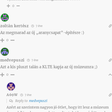
0
zoltán kertész
7 éve
Az megmarad az új „aranycsapat”-építésre :)
0
medvepuszi
7 éve
Azt a kis pluszt talán a KLTE kapja az új múzeumra ;)
0
A69W
7 éve
Reply to
medvepuszi
Azért az szerintem nagyon jó ötlet, hogy itt lesz a múzeum