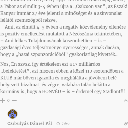
a Tábor az elmúlt 3-4 évben újra a „Csúcson van”, az Északi
Kanyar immár 27 éve jelenti a minőséget és a színvonalat
lelátói szemszögből nézve,
– Ami, az elmúlt 4-5 évben a negatív közvélemény ellenére
is pozitív emelkedést mutatott a Nézőszáma tekintetében,
– Ami lelkes Tulajdonosának köszönhetően – is –
gazdasági éves teljesítménye nyerességes, annak dacára,
hogy a „hazai szponzorációból” gyakorlatilag kivették…
Nos, Én szvsz. így értékelem ezt a 17 milliárdos
„befektetést”, azt hiszem ebben a közel 110 esztendőben a
KLUB már bőven igazolta és meghálálta a jövőbeni belé
helyezett bizalmat, és végre, valahára talán belátta a
kormány is, hogy a HONVÉD – is – érdemel egy Stadiont!!!
0
Czibulyás Dániel Pál
7 éve