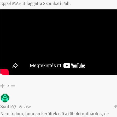
Eppel MArcit faggatta Szombati Pali:
0
Zsolt67
7 éve
Nem tudom, honnan kerültek elő a többletmilliárdok, de