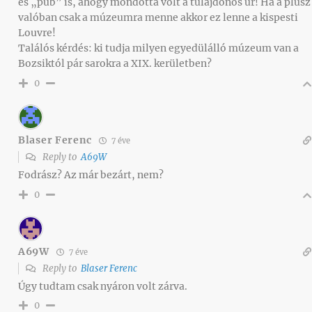
és „pub” is, ahogy mondotta volt a tulajdonos úr! Ha a plusz
valóban csak a múzeumra menne akkor ez lenne a kispesti
Louvre!
Találós kérdés: ki tudja milyen egyedülálló múzeum van a
Bozsiktól pár sarokra a XIX. kerületben?
0
Blaser Ferenc
7 éve
Reply to
A69W
Fodrász? Az már bezárt, nem?
0
A69W
7 éve
Reply to
Blaser Ferenc
Úgy tudtam csak nyáron volt zárva.
0