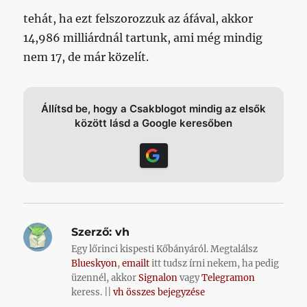
tehát, ha ezt felszorozzuk az áfával, akkor
14,986 milliárdnál tartunk, ami még mindig
nem 17, de már közelít.
Állítsd be, hogy a Csakblogot mindig az elsők
között lásd a Google keresőben
Szerző:
vh
Egy lőrinci kispesti Kőbányáról. Megtalálsz
Blueskyon
,
emailt
itt tudsz írni nekem, ha pedig
üzennél, akkor
Signalon
vagy
Telegramon
keress. ||
vh összes bejegyzése