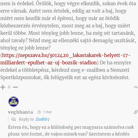
nem is érdekel. Örülök, hogy végre elkezdik, sokan évek óta
erre várnak. Azért nem értelek, eddig az volt a baj, hogy
miért nem kezdik már el építeni, hogy már az ötödik
közbeszerzés érvénytelen, most meg az a baj, hogy miért
kerül többe. Most tényleg jobb lenne, ha még ott tartanánk,
ahol tavaly? Nézd meg az ellenzéki sajtó demagóg uszítását,
tényleg ez jobb lenne?
(
https://nepszava.hu/3012420_lakastakarek-helyett-17-
milliardert-epulhet-az-uj-bozsik-stadion
) De ha ennyire
érdekel a többletpénz, kérdezd meg e-mailben a Nemzeti
Sportközpontokat, ők felügyelik ezt az egész kivitelezést.
0
veghhanta
7 éve
Reply to
Zsolt67
Értem én, hogy ez a különbség per magyarra számolva
csak
plusz 500 forint, de vajon minek van? Szerintem a kérdés