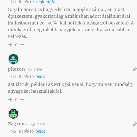
Reply to
veghhanta
fogalmam sincs hogy a ksh mi alapján számol, én most
építkeztem, gyakorlatilag a májusban adott árajánlat árai
júniusban már 20-30%-kal nőttek (anyagárról beszélek). A
munkaerőt meg inkább hagyjuk, ott még drasztikusabb a
változás.
0
photon
7 éve
Reply to
belos
azt láttuk, például az MTK pályánál, hogy milyen minőségi
anyagokat használtak fel.
0
Zagreus
7 éve
Reply to
belos