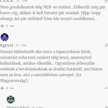
CS.A.K.
7 éve
Nem gondolkoztok elég NER-es módon…Előkerült még pár
haver cég, akiken át kell futtatni pár munkát. Hipp-hopp
elmegy ám pár milliárd! Ezen kár ennyit csodálkozni…
0
kgyula
7 éve
Semmi különösebb oka nincs a tapasztalaton kívül,
miszerint soha nem szokott elég lenni, amennyivel
kalkulálnak, amikor elkezdik… Ugyanilyen jellemzője
ezeknek a beruházásoknak az átadási határidő, ami biztos
nem az lesz, ami a szerződésben szerepel. (Ez
Magyarország!)
0
áfonya bácsi
7 éve