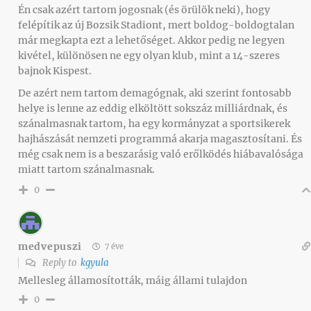
Én csak azért tartom jogosnak (és örülök neki), hogy
felépítik az új Bozsik Stadiont, mert boldog-boldogtalan
már megkapta ezt a lehetőséget. Akkor pedig ne legyen
kivétel, különösen ne egy olyan klub, mint a 14-szeres
bajnok Kispest.
De azért nem tartom demagógnak, aki szerint fontosabb
helye is lenne az eddig elköltött sokszáz milliárdnak, és
szánalmasnak tartom, ha egy kormányzat a sportsikerek
hajhászását nemzeti programmá akarja magasztosítani. És
még csak nem is a beszarásig való erőlködés hiábavalósága
miatt tartom szánalmasnak.
0
medvepuszi
7 éve
Reply to
kgyula
Mellesleg államosították, máig állami tulajdon
0