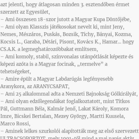
azt jelenti, hogy átlagosan minden 3. esztendőben érmet
szerzett az Egyesület,
– Ami összesen 18-szor jutott a Magyar Kupa Döntőjébe,
– Ami olyan Klasszis játékosokat nevelt ki, mint Jeny,
Nemes, Mészáros, Puskás, Bozsik, Tichy, Bányai, Kozma,
Kocsis L., Garaba, Détári, Pisont, Kovács K., Hamar… hogy
CS.A.K. a legmeghatározóbbakat említsem,
– Ami komoly, stabil, színvonalas utánpótlását képezte és
képezi azóta is a Magyar focinak, „termelve” a
tehetségeket,
– Amire épült a Magyar Labdarúgás legfényesebb
Aranykora, az ARANYCSAPAT,
– Ami 25 alkalommal adta a Nemzeti Bajnokság Gólkirályát,
– Ami olyan edzőlegendákat foglalkoztatott, mint Titkos
Pál, Guttmann Béla, Kalmár Jenő, Lakat Károly, Komora
Imre, Bicskei Bertalan, Mezey György, Martti Kuusela,
Marco Rossi,
– Aminek lelkes szurkolói alapították meg az első szervezett
ULTRACSOPORTOT, mely 1991-től mind a mai napig aktív,