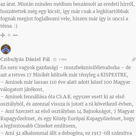
az árat. Miután minden médium beszámolt az eredeti hírről,
hozzátettek még egy kicsit, így már csak a legkitartóbbak
fognak megint foglalkozni vele, hiszen már így is uncsi a
téma. :)
0
Czibulyás Dániel Pál
7 éve
Én nem vagyok gazdasági – muszbekmisiféletudorka – de
azt a tetves 17 Misikét költsék már tényleg a KISPESTRE,
– Aminek már lassan 110 éve alatt adott közel 100 Magyar
válogatott játékost,
– Aminek fennállása óta CS.A.K. egyszer esett ki az első
osztályból, és azonnal vissza is jutott a rá következő évben,
– Ami Szerzett az első osztályban 14 Bajnokságot, 7 Magyar
Kupagyőzelmet, és egy Közép Európai Kupagyőzelmet, hogy
a legfontosabb Címeket említsem,
– Ami 32 alkalommal állt a dobogóra, ez 1917-től számítva