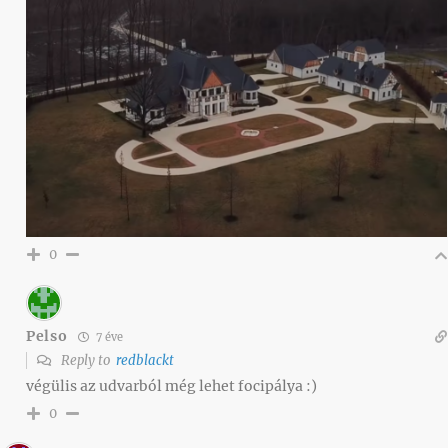
0
Pelso
7 éve
Reply to
redblackt
végülis az udvarból még lehet focipálya :)
0