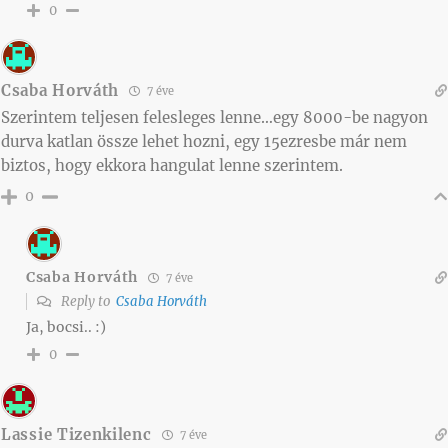
0
Csaba Horváth
7 éve
Szerintem teljesen felesleges lenne…egy 8000-be nagyon
durva katlan össze lehet hozni, egy 15ezresbe már nem
biztos, hogy ekkora hangulat lenne szerintem.
0
Csaba Horváth
7 éve
Reply to
Csaba Horváth
Ja, bocsi.. :)
0
Lassie Tizenkilenc
7 éve