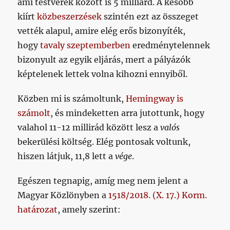
ami testvérek között is 5 milliárd. A később
kiírt
közbeszerzések
szintén ezt az összeget
vették alapul, amire elég erős bizonyíték,
hogy
tavaly szeptemberben
eredménytelennek
bizonyult az egyik eljárás, mert a pályázók
képtelenek lettek volna kihozni ennyiből.
Közben mi is számoltunk,
Hemingway is
számolt
, és mindeketten arra jutottunk, hogy
valahol 11-12 millirád között lesz a
valós
bekerülési költség. Elég pontosak voltunk,
hiszen látjuk, 11,8 lett a
vége
.
Egészen tegnapig, amíg meg nem jelent a
Magyar Közlönyben a
1518/2018. (X. 17.) Korm.
határozat
, amely szerint: