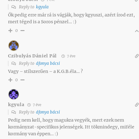
Reply to
kgyula
Ők pedig erre már rá is vágják, hogy kgyuszi, azért írod ezt,
mert téged is a Soros pénzel… :)
0
Czibulyás Dániel Pál
7 éve
Reply to
áfonya bácsi
Vagy – stílszerűen – a K.G.B.éla… ?
0
kgyula
7 éve
Reply to
áfonya bácsi
Pedig nem kell, hogy magukra vegyék, mert ezek nem
kormányzat-specifikus jelenségek. Itt tökmindegy, miféle
kormány van éppen… :)