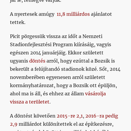
A nyertesek amúgy
11,8 milliárdos
ajánlatot
tettek.
Picit pörgessük vissza az időt a Nemzeti
Stadionfejlesztési Program kiírásáig, vagyis
egészen 2014 januárjáig. Ekkor született
ugyanis
döntés
arról, hogy ezúttal a Bozsik is
bekerült a felújítandó stadionok közé. Sőt, 2014
novemberében egyenesen arról született
kormányhatározat, hogy a Bozsik ott épüljön,
ahol ma is áll, és ehhez az állam
vásárolja
vissza a területet
.
A döntést követően
2015-re 2,1
,
2016-ra pedig
2,9
milliárdot különítettek el az építkezésre,