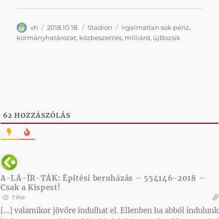
Szerző
Közzétéve
Kategória
Címke
vh
2018.10.18.
Stadion
irgalmatlan sok pénz
,
kormányhatározat
,
közbeszerzés
,
milliárd
,
újBozsik
62
HOZZÁSZÓLÁS
A-LÁ-ÍR-TÁK: Építési beruházás – 554146-2018 –
Csak a Kispest!
7 éve
[…] valamikor jövőre indulhat el. Ellenben ha abból indulunk