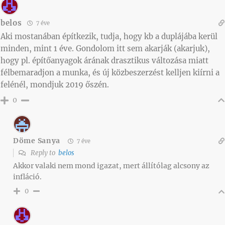
belos
7 éve
Aki mostanában építkezik, tudja, hogy kb a duplájába kerül
minden, mint 1 éve. Gondolom itt sem akarják (akarjuk),
hogy pl. építőanyagok árának drasztikus változása miatt
félbemaradjon a munka, és új közbeszerzést kelljen kiírni a
felénél, mondjuk 2019 őszén.
0
Döme Sanya
7 éve
Reply to
belos
Akkor valaki nem mond igazat, mert állítólag alcsony az
infláció.
0