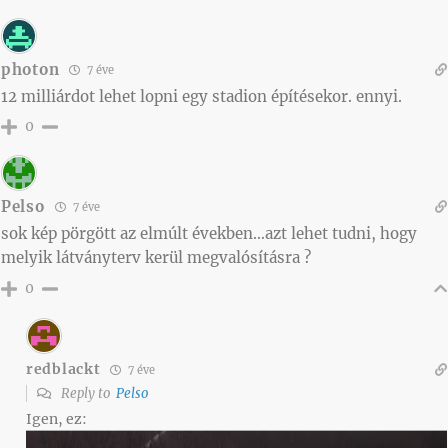
photon
7 éve
12 milliárdot lehet lopni egy stadion építésekor. ennyi.
0
Pelso
7 éve
sok kép pörgött az elmúlt években…azt lehet tudni, hogy
melyik látványterv kerül megvalósításra ?
0
redblackt
7 éve
Reply to
Pelso
Igen, ez: