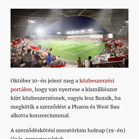
Október 10-én jelent meg a
közbeszerzési
portálon
, hogy van nyertese a kismilliószor
kiírt közbeszerzésnek, vagyis lesz Bozsik, ha
megkötik a szerződést a Pharos és West Bau
alkotta konzorciummal.
A szerződéskötési moratórium holnap (19-én)
jár le, remegve várjuk.