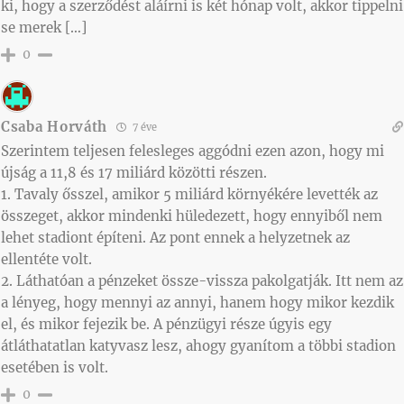
ki, hogy a szerződést aláírni is két hónap volt, akkor tippelni
se merek […]
0
Csaba Horváth
7 éve
Szerintem teljesen felesleges aggódni ezen azon, hogy mi
újság a 11,8 és 17 miliárd közötti részen.
1. Tavaly ősszel, amikor 5 miliárd környékére levették az
összeget, akkor mindenki hüledezett, hogy ennyiből nem
lehet stadiont építeni. Az pont ennek a helyzetnek az
ellentéte volt.
2. Láthatóan a pénzeket össze-vissza pakolgatják. Itt nem az
a lényeg, hogy mennyi az annyi, hanem hogy mikor kezdik
el, és mikor fejezik be. A pénzügyi része úgyis egy
átláthatatlan katyvasz lesz, ahogy gyanítom a többi stadion
esetében is volt.
0