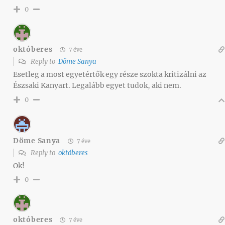
0
októberes
7 éve
Reply to
Döme Sanya
Esetleg a most egyetértők egy része szokta kritizálni az
Észsaki Kanyart. Legalább egyet tudok, aki nem.
0
Döme Sanya
7 éve
Reply to
októberes
Ok!
0
októberes
7 éve