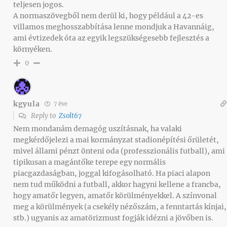
teljesen jogos.
A normaszövegből nem derül ki, hogy például a 42-es
villamos meghosszabbítása lenne mondjuk a Havannáig,
ami évtizedek óta az egyik legszükségesebb fejlesztés a
környéken.
0
kgyula
7 éve
Reply to
Zsolt67
Nem mondanám demagóg uszításnak, ha valaki
megkérdőjelezi a mai kormányzat stadionépítési őrületét,
mivel állami pénzt önteni oda (professzionális futball), ami
tipikusan a magántőke terepe egy normális
piacgazdaságban, joggal kifogásolható. Ha piaci alapon
nem tud működni a futball, akkor hagyni kellene a francba,
hogy amatőr legyen, amatőr körülményekkel. A színvonal
meg a körülmények (a csekély nézőszám, a fenntartás kínjai,
stb.) ugyanis az amatörizmust fogják idézni a jövőben is.