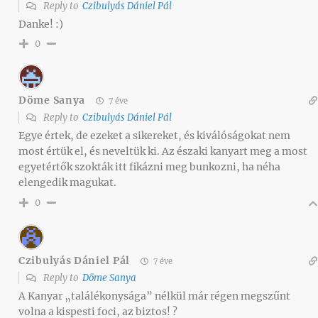
Reply to
Czibulyás Dániel Pál
Danke! :)
0
Döme Sanya
7 éve
Reply to
Czibulyás Dániel Pál
Egye értek, de ezeket a sikereket, és kiválóságokat nem
most értük el, és neveltük ki. Az északi kanyart meg a most
egyetértők szokták itt fikázni meg bunkozni, ha néha
elengedik magukat.
0
Czibulyás Dániel Pál
7 éve
Reply to
Döme Sanya
A Kanyar „találékonysága” nélkül már régen megszűnt
volna a kispesti foci, az biztos! ?