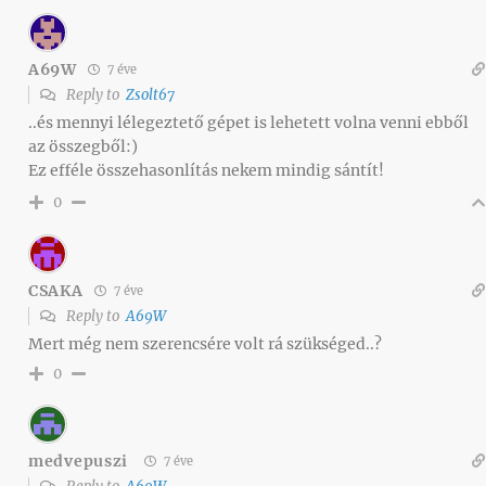
A69W
7 éve
Reply to
Zsolt67
..és mennyi lélegeztető gépet is lehetett volna venni ebből
az összegből:)
Ez efféle összehasonlítás nekem mindig sántít!
0
CSAKA
7 éve
Reply to
A69W
Mert még nem szerencsére volt rá szükséged..?
0
medvepuszi
7 éve