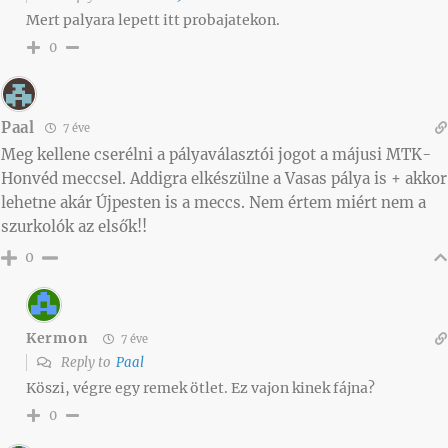
Mert palyara lepett itt probajatekon.
0
Paal
7 éve
Meg kellene cserélni a pályaválasztói jogot a májusi MTK-
Honvéd meccsel. Addigra elkészülne a Vasas pálya is + akkor
lehetne akár Újpesten is a meccs. Nem értem miért nem a
szurkolók az elsők!!
0
Kermon
7 éve
Reply to
Paal
Köszi, végre egy remek ötlet. Ez vajon kinek fájna?
0