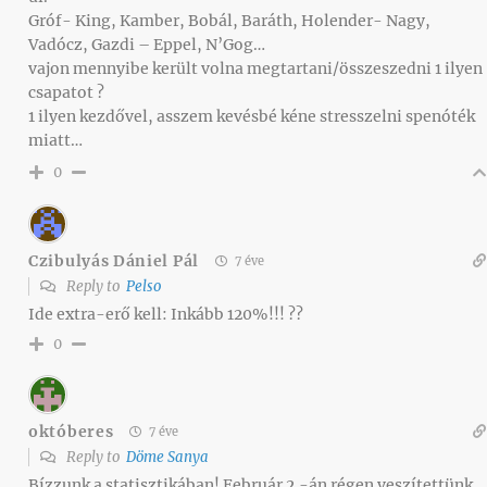
Gróf- King, Kamber, Bobál, Baráth, Holender- Nagy,
Vadócz, Gazdi – Eppel, N’Gog…
vajon mennyibe került volna megtartani/összeszedni 1 ilyen
csapatot ?
1 ilyen kezdővel, asszem kevésbé kéne stresszelni spenóték
miatt…
0
Czibulyás Dániel Pál
7 éve
Reply to
Pelso
Ide extra-erő kell: Inkább 120%!!! ??
0
októberes
7 éve
Reply to
Döme Sanya
Bízzunk a statisztikában! Február 2.-án régen veszítettünk