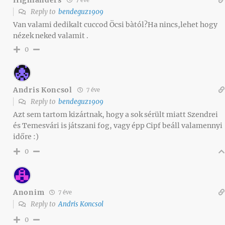
7 éve
Reply to
bendeguz1909
Van valami dedikalt cuccod Öcsi bàtól?Ha nincs,lehet hogy
nézek neked valamit .
0
Andris Koncsol
7 éve
Reply to
bendeguz1909
Azt sem tartom kizártnak, hogy a sok sérült miatt Szendrei
és Temesvári is játszani fog, vagy épp Cipf beáll valamennyi
időre :)
0
Anonim
7 éve
Reply to
Andris Koncsol
0