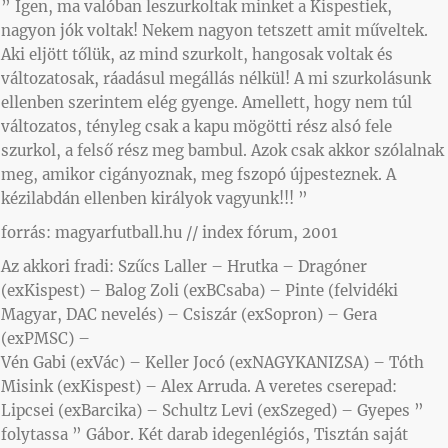
” Igen, ma valóban leszurkoltak minket a Kispestiek,
nagyon jók voltak! Nekem nagyon tetszett amit műveltek.
Aki eljött tőlük, az mind szurkolt, hangosak voltak és
változatosak, ráadásul megállás nélkül! A mi szurkolásunk
ellenben szerintem elég gyenge. Amellett, hogy nem túl
változatos, tényleg csak a kapu mögötti rész alsó fele
szurkol, a felső rész meg bambul. Azok csak akkor szólalnak
meg, amikor cigányoznak, meg fszopó újpesteznek. A
kézilabdán ellenben királyok vagyunk!!! ”
forrás: magyarfutball.hu // index fórum, 2001
Az akkori fradi: Szűcs Laller – Hrutka – Dragóner
(exKispest) – Balog Zoli (exBCsaba) – Pinte (felvidéki
Magyar, DAC nevelés) – Csiszár (exSopron) – Gera
(exPMSC) –
Vén Gabi (exVác) – Keller Jocó (exNAGYKANIZSA) – Tóth
Misink (exKispest) – Alex Arruda. A veretes cserepad:
Lipcsei (exBarcika) – Schultz Levi (exSzeged) – Gyepes ”
folytassa ” Gábor. Két darab idegenlégiós, Tisztán saját