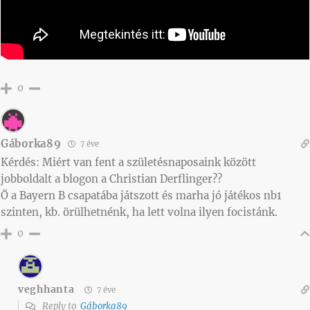
0
Gáborka89
7 éve
Kérdés: Miért van fent a születésnaposaink között
jobboldalt a blogon a Christian Derflinger??
Ő a Bayern B csapatába játszott és marha jó játékos nb1
szinten, kb. örülhetnénk, ha lett volna ilyen focistánk.
0
veghhanta
7 éve
Reply to
Gáborka89