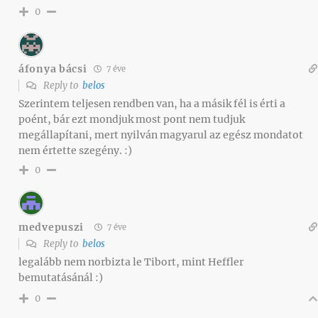
0
áfonya bácsi
7 éve
Reply to
belos
Szerintem teljesen rendben van, ha a másik fél is érti a
poént, bár ezt mondjuk most pont nem tudjuk
megállapítani, mert nyilván magyarul az egész mondatot
nem értette szegény. :)
0
medvepuszi
7 éve
Reply to
belos
legalább nem norbizta le Tibort, mint Heffler
bemutatásánál :)
0