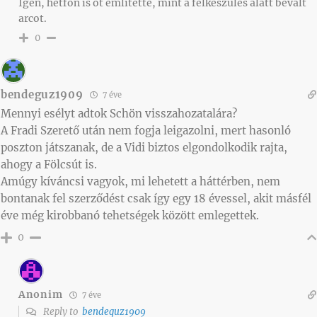
Igen, hétfőn is őt említette, mint a felkészülés alatt bevált
arcot.
0
bendeguz1909
7 éve
Mennyi esélyt adtok Schön visszahozatalára?
A Fradi Szerető után nem fogja leigazolni, mert hasonló
poszton játszanak, de a Vidi biztos elgondolkodik rajta,
ahogy a Fölcsút is.
Amúgy kíváncsi vagyok, mi lehetett a háttérben, nem
bontanak fel szerződést csak így egy 18 évessel, akit másfél
éve még kirobbanó tehetségek között emlegettek.
0
Anonim
7 éve
Reply to
bendeguz1909