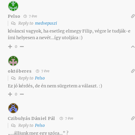
Pelso
7 éve
Reply to
medvepuszi
kíváncsi vagyok, ha esetleg elmegy Filip, végre le tudják-e
írni helyesen a nevét…így utoljára :)
0
októberes
7 éve
Reply to
Pelso
Ez jó kérdés, de én nem sürgetem a választ. :)
0
Czibulyás Dániel Pál
7 éve
Reply to
Pelso
„…álljunk meg egy szóra…” ?