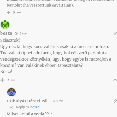
bajnokit (ha vesztettünk egyáltalán).
0
bosza
7 éve
Sziasztok!
Úgy néz ki, hogy kocsival érek csak ki a meccsre holnap.
Tud valaki tippet adni arra, hogy hol célszerű parkolni a
vendégszektor környékén, úgy, hogy egybe is maradjon a
kocsim? Van valakinek ebben tapasztalata?
Köszi!
0
Czibulyás Dániel Pál
7 éve
Reply to
bosza
Milyen színű a verda??? ?