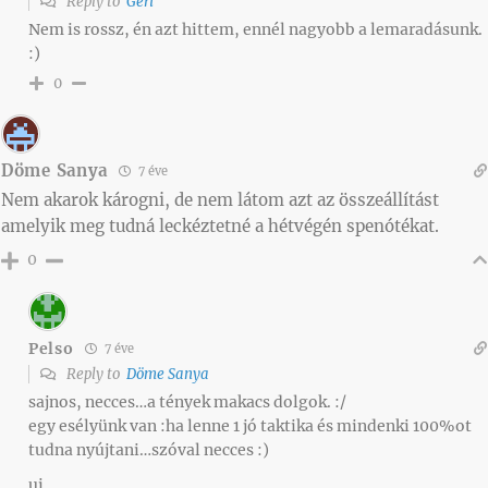
Reply to
Geri
Nem is rossz, én azt hittem, ennél nagyobb a lemaradásunk.
:)
0
Döme Sanya
7 éve
Nem akarok károgni, de nem látom azt az összeállítást
amelyik meg tudná leckéztetné a hétvégén spenótékat.
0
Pelso
7 éve
Reply to
Döme Sanya
sajnos, necces…a tények makacs dolgok. :/
egy esélyünk van :ha lenne 1 jó taktika és mindenki 100%ot
tudna nyújtani…szóval necces :)
ui.