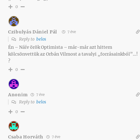
0
Czibulyás Dániel Pál
7 éve
Reply to
belos
Én – Náív örök Optimista – már-már azt hittem
kölcsönvettük az Orbán Vilmost a tavalyi „forrásainkból”…!
?
0
Anonim
7 éve
Reply to
belos
0
Csaba Horváth
7 éve