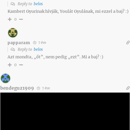
Reply to
belos
Kambert Gyurinak hívják, Youlát Gyulának, mi ezzel a baj? :)
0
papparam
7 éve
Reply to
belos
Azt mondta, „őt”, nem pedig „ezt”. Mi a baj? :)
0
bendeguz1909
7 éve