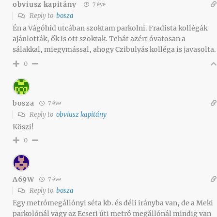
obviusz kapitány
7 éve
Reply to
bosza
Én a Vágóhíd utcában szoktam parkolni. Fradista kollégák
ajánlották, ők is ott szoktak. Tehát azért óvatosan a
sálakkal, miegymással, ahogy Czibulyás kolléga is javasolta.
0
bosza
7 éve
Reply to
obviusz kapitány
Köszi!
0
A69W
7 éve
Reply to
bosza
Egy metrómegállónyi séta kb. és déli irányba van, de a Meki
parkolónál vagy az Ecseri úti metró megállónál mindig van