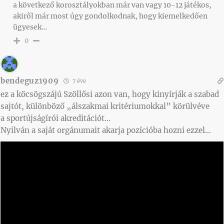
a következő korosztályokban már van vagy 10-12 játékos,
akiről már most úgy gondolkodnak, hogy kiemelkedően
ügyesek…
0
bendeguz1909
7 éve
ez a köcsögszájú Szöllősi azon van, hogy kinyírják a szabad
sajtót, különböző „álszakmai kritériumokkal” körülvéve
a sportújságírói akreditációt…
Nyilván a saját orgánumait akarja pozícióba hozni ezzel…