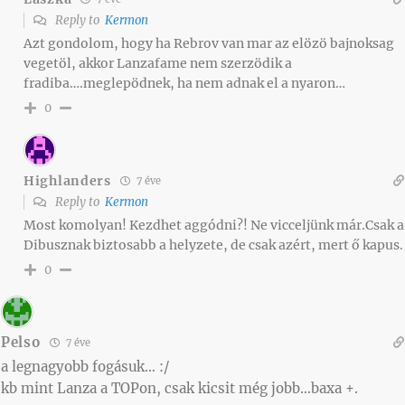
Reply to
Kermon
Azt gondolom, hogy ha Rebrov van mar az elözö bajnoksag
vegetöl, akkor Lanzafame nem szerzödik a
fradiba….meglepödnek, ha nem adnak el a nyaron…
0
Highlanders
7 éve
Reply to
Kermon
Most komolyan! Kezdhet aggódni?! Ne vicceljünk már.Csak a
Dibusznak biztosabb a helyzete, de csak azért, mert ő kapus.
0
Pelso
7 éve
a legnagyobb fogásuk… :/
kb mint Lanza a TOPon, csak kicsit még jobb…baxa +.