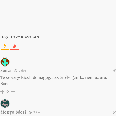
107
HOZZÁSZÓLÁS
Sanzi
7 éve
Te se vagy kicsit demagóg… az értéke 3mil… nem az ára.
Bocs!
0
áfonya bácsi
7 éve