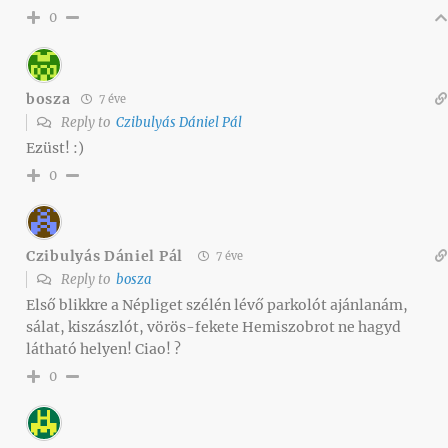
0
bosza
7 éve
Reply to
Czibulyás Dániel Pál
Ezüst! :)
0
Czibulyás Dániel Pál
7 éve
Reply to
bosza
Első blikkre a Népliget szélén lévő parkolót ajánlanám,
sálat, kiszászlót, vörös-fekete Hemiszobrot ne hagyd
látható helyen! Ciao! ?
0