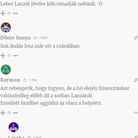
Lehet Lanzát jövőre kölcsönadják nekünk. :D
0
Döme Sanya
7 éve
Sok dudás lesz már ott a csárdában.
0
Kermon
7 éve
Azt rebesgetik, hogy ingyen, de a hó elején fizuosztáskor
valószínűleg előbb áll a sorban Lanzánál.
Emellett kezdhet aggódni az olasz a helyéért.
0
Laszka
7 éve