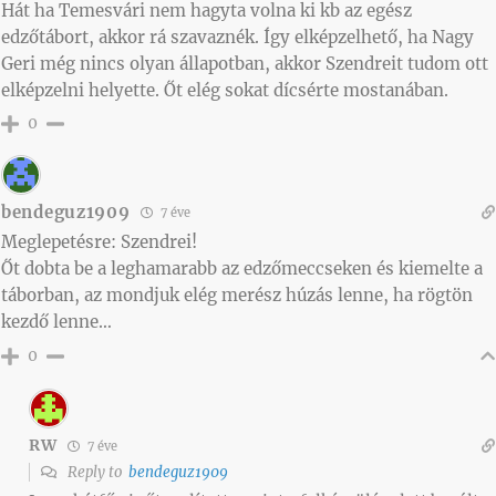
Hát ha Temesvári nem hagyta volna ki kb az egész
edzőtábort, akkor rá szavaznék. Így elképzelhető, ha Nagy
Geri még nincs olyan állapotban, akkor Szendreit tudom ott
elképzelni helyette. Őt elég sokat dícsérte mostanában.
0
bendeguz1909
7 éve
Meglepetésre: Szendrei!
Őt dobta be a leghamarabb az edzőmeccseken és kiemelte a
táborban, az mondjuk elég merész húzás lenne, ha rögtön
kezdő lenne…
0
RW
7 éve
Reply to
bendeguz1909