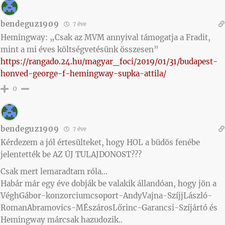
bendeguz1909
7 éve
Hemingway: „Csak az MVM annyival támogatja a Fradit,
mint a mi éves költségvetésünk összesen”
https://rangado.24.hu/magyar_foci/2019/01/31/budapest-
honved-george-f-hemingway-supka-attila/
0
bendeguz1909
7 éve
Kérdezem a jól értesülteket, hogy HOL a büdös fenébe
jelentették be AZ ÚJ TULAJDONOST???
Csak mert lemaradtam róla…
Habár már egy éve dobják be valakik állandóan, hogy jön a
VéghGábor-konzorciumcsoport-AndyVajna-SzíjjLászló-
RomanAbramovics-MÉszárosLőrinc-Garancsi-Szíjártó és
Hemingway márcsak hazudozik..