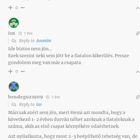
0
ius
7 éve
Reply to
Anonim
Ide biztos nem jön…
Ezek szerint neki sem jött be a fiatalon kikerülés. Persze
gondolom meg van már a csapata.
0
bendeguz1909
7 éve
Reply to
ius
Márcsak azért sem jön, mert Hemi azt mondta, hogy a
következő 1-2 évben durván nőhet azoknak a fiataloknak a
száma, akik az első csapat környékére odaérhetnek.
Azt nyilatkozta, hogy most 2-3 beépíthető tehetség van, de