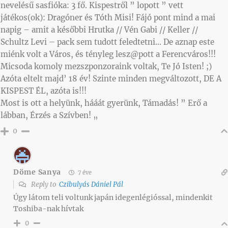
nevelésű sasfióka: 3 fő. Kispestről ” lopott ” vett
játékos(ok): Dragóner és Tóth Misi! Fájó pont mind a mai
napig – amit a későbbi Hrutka // Vén Gabi // Keller //
Schultz Levi – pack sem tudott feledtetni… De aznap este
miénk volt a Város, és tényleg lesz@pott a Ferencváros!!!
Micsoda komoly mezszponzoraink voltak, Te Jó Isten! ;)
Azóta eltelt majd’ 18 év! Szinte minden megváltozott, DE A
KISPEST ÉL, azóta is!!!
Most is ott a helyünk, hááát gyerünk, Támadás! ” Erő a
lábban, Érzés a Szívben! „
0
Döme Sanya
7 éve
Reply to
Czibulyás Dániel Pál
Úgy látom teli voltunk japán idegenlégióssal, mindenkit
Toshiba-nak hívtak
0