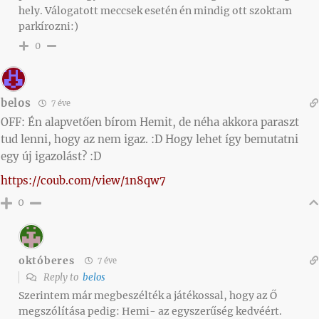
hely. Válogatott meccsek esetén én mindig ott szoktam
parkírozni:)
0
belos
7 éve
OFF: Én alapvetően bírom Hemit, de néha akkora paraszt
tud lenni, hogy az nem igaz. :D Hogy lehet így bemutatni
egy új igazolást? :D
https://coub.com/view/1n8qw7
0
októberes
7 éve
Reply to
belos
Szerintem már megbeszélték a játékossal, hogy az Ő
megszólítása pedig: Hemi- az egyszerűség kedvéért.