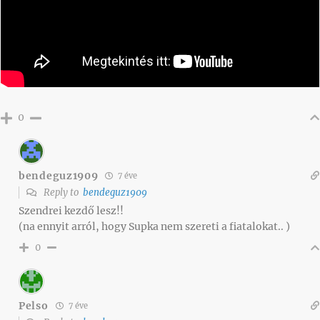
0
bendeguz1909
7 éve
Reply to
bendeguz1909
Szendrei kezdő lesz!!
(na ennyit arról, hogy Supka nem szereti a fiatalokat.. )
0
Pelso
7 éve