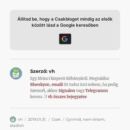
Állítsd be, hogy a Csakblogot mindig az elsők
között lásd a Google keresőben
Szerző:
vh
Egy lőrinci kispesti Kőbányáról. Megtalálsz
Blueskyon
,
emailt
itt tudsz írni nekem, ha pedig
üzennél, akkor
Signalon
vagy
Telegramon
keress. ||
vh összes bejegyzése
Szerző
Közzétéve
Kategória
Címke
vh
2019.01.31.
Csak
Gyirmót
,
nem értem
,
stadion