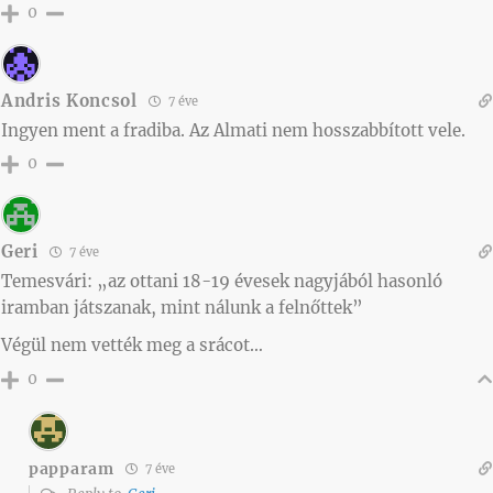
0
Andris Koncsol
7 éve
Ingyen ment a fradiba. Az Almati nem hosszabbított vele.
0
Geri
7 éve
Temesvári: „az ottani 18-19 évesek nagyjából hasonló
iramban játszanak, mint nálunk a felnőttek”
Végül nem vették meg a srácot…
0
papparam
7 éve