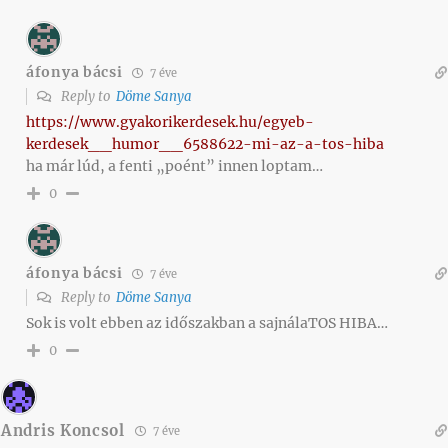
áfonya bácsi
7 éve
Reply to
Döme Sanya
https://www.gyakorikerdesek.hu/egyeb-
kerdesek__humor__6588622-mi-az-a-tos-hiba
ha már lúd, a fenti „poént” innen loptam…
0
áfonya bácsi
7 éve
Reply to
Döme Sanya
Sok is volt ebben az időszakban a sajnálaTOS HIBA…
0
Andris Koncsol
7 éve