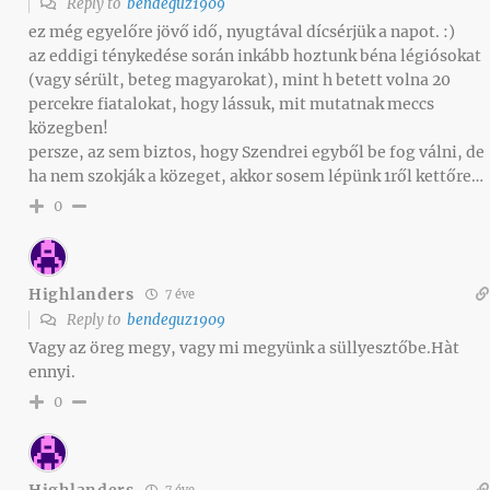
Reply to
bendeguz1909
ez még egyelőre jövő idő, nyugtával dícsérjük a napot. :)
az eddigi ténykedése során inkább hoztunk béna légiósokat
(vagy sérült, beteg magyarokat), mint h betett volna 20
percekre fiatalokat, hogy lássuk, mit mutatnak meccs
közegben!
persze, az sem biztos, hogy Szendrei egyből be fog válni, de
ha nem szokják a közeget, akkor sosem lépünk 1ről kettőre…
0
Highlanders
7 éve
Reply to
bendeguz1909
Vagy az öreg megy, vagy mi megyünk a süllyesztőbe.Hàt
ennyi.
0
Highlanders