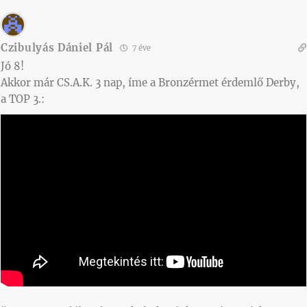
Czibulyás Dániel Pál
7 éve
Jó 8!
Akkor már CS.A.K. 3 nap, íme a Bronzérmet érdemlő Derby,
a TOP 3.: