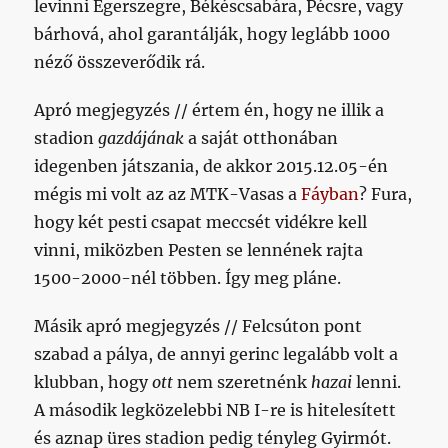
levinni Egerszegre, Békéscsabára, Pécsre, vagy
bárhová, ahol garantálják, hogy leglább 1000
néző összeverődik rá.
Apró megjegyzés // értem én, hogy ne illik a
stadion
gazdájának
a saját otthonában
idegenben játszania, de akkor 2015.12.05-én
mégis mi volt az az MTK-Vasas a
Fáyban
? Fura,
hogy két pesti csapat meccsét vidékre kell
vinni, miközben Pesten se lennének rajta
1500-2000-nél többen. Így meg pláne.
Másik apró megjegyzés // Felcsúton pont
szabad a pálya, de annyi gerinc legalább volt a
klubban, hogy
ott
nem szeretnénk
hazai
lenni.
A második legközelebbi NB I-re is hitelesített
és aznap üres stadion pedig tényleg Gyirmót.