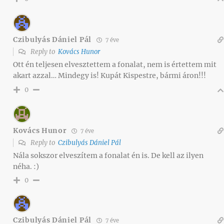
Czibulyás Dániel Pál
7 éve
Reply to
Kovács Hunor
Ott én teljesen elvesztettem a fonalat, nem is értettem mit
akart azzal… Mindegy is! Kupát Kispestre, bármi áron!!!
0
Kovács Hunor
7 éve
Reply to
Czibulyás Dániel Pál
Nála sokszor elveszítem a fonalat én is. De kell az ilyen
néha. :)
0
Czibulyás Dániel Pál
7 éve