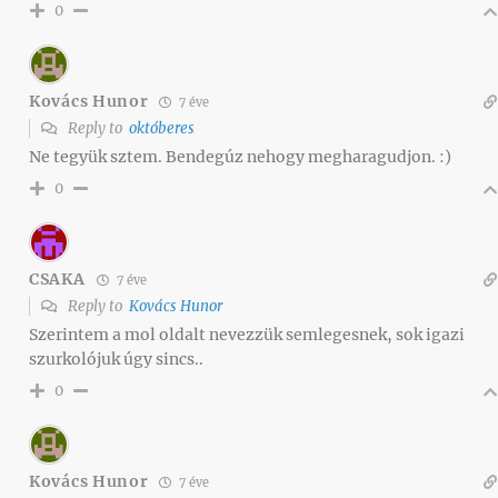
0
Kovács Hunor
7 éve
Reply to
októberes
Ne tegyük sztem. Bendegúz nehogy megharagudjon. :)
0
CSAKA
7 éve
Reply to
Kovács Hunor
Szerintem a mol oldalt nevezzük semlegesnek, sok igazi
szurkolójuk úgy sincs..
0
Kovács Hunor
7 éve