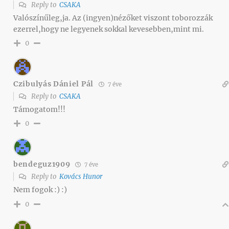
Reply to
CSAKA
Valószínűleg,ja. Az (ingyen)nézőket viszont toborozzák
ezerrel,hogy ne legyenek sokkal kevesebben,mint mi.
0
Czibulyás Dániel Pál
7 éve
Reply to
CSAKA
Támogatom!!!
0
bendeguz1909
7 éve
Reply to
Kovács Hunor
Nem fogok :) :)
0