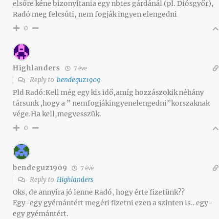
elsőre kéne bizonyítania egy nb1es gárdánál (pl. Diósgyőr),
Radó meg felcsúti, nem fogják ingyen elengedni
0
Highlanders
7 éve
Reply to
bendeguz1909
Pld Radó:Kell még egy kis idő,amíg hozzászokik néhány
társunk ,hogy a ” nemfogjákingyenelengedni”korszaknak
vége.Ha kell,megvesszük.
0
bendeguz1909
7 éve
Reply to
Highlanders
Oks, de annyira jó lenne Radó, hogy érte fizetünk??
Egy-egy gyémántért megéri fizetni ezen a szinten is.. egy-
egy gyémántért.