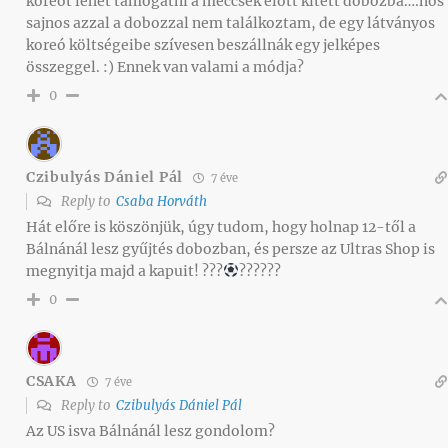
koreót lehet támogatni a meccsek előtt kitett dobozba….nos
sajnos azzal a dobozzal nem találkoztam, de egy látványos
koreó költségeibe szívesen beszállnák egy jelképes
összeggel. :) Ennek van valami a módja?
0
Czibulyás Dániel Pál
7 éve
Reply to
Csaba Horváth
Hát előre is köszönjük, úgy tudom, hogy holnap 12-től a
Bálnánál lesz gyűjtés dobozban, és persze az Ultras Shop is
megnyitja majd a kapuit! ???
??
????
0
CSAKA
7 éve
Reply to
Czibulyás Dániel Pál
Az US isva Bálnánál lesz gondolom?