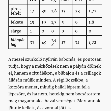
piros-
17
30
1,8
13
23
1,77
fehér
fekete
15
19
1,3
5
9
1,8
sárga
1
0
0
0
0
0
idényát
1,4
33
49
17
31
1,82
lag
8
A mezei szurkoló nyilván babonás, és pontosan
tudja, hogy a mérkőzések nem a pályán dőlnek
el, hanem a rituálékon, a bűbájon és a csillagok
állásán múlik minden. A régi Bozsikba, a
korzóra menet, mindig ballal léptem fel a
lépcsőre, és ha nem, hetekig nem bocsátottam
meg magamnak a hazai vereséget. Mert annak
jönnie kellett, és azonnal jött is.