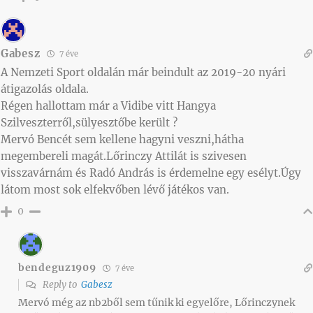
Gabesz
7 éve
A Nemzeti Sport oldalán már beindult az 2019-20 nyári
átigazolás oldala.
Régen hallottam már a Vidibe vitt Hangya
Szilveszterről,sülyesztőbe került ?
Mervó Bencét sem kellene hagyni veszni,hátha
megembereli magát.Lőrinczy Attilát is szivesen
visszavárnám és Radó András is érdemelne egy esélyt.Úgy
látom most sok elfekvőben lévő játékos van.
0
bendeguz1909
7 éve
Reply to
Gabesz
Mervó még az nb2ből sem tűnik ki egyelőre, Lőrinczynek