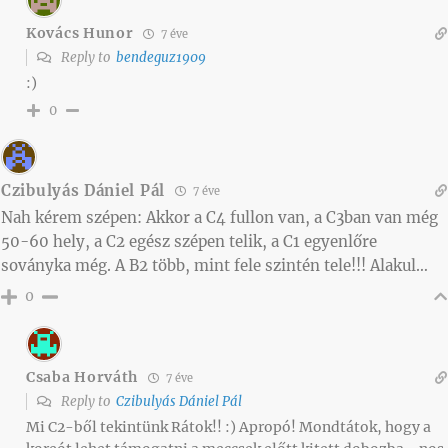
Kovács Hunor
7 éve
Reply to
bendeguz1909
:)
0
Czibulyás Dániel Pál
7 éve
Nah kérem szépen: Akkor a C4 fullon van, a C3ban van még
50-60 hely, a C2 egész szépen telik, a C1 egyenlőre
soványka még. A B2 több, mint fele szintén tele!!! Alakul…
0
Csaba Horváth
7 éve
Reply to
Czibulyás Dániel Pál
Mi C2-ből tekintünk Rátok!! :) Apropó! Mondtátok, hogy a