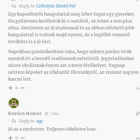
Reply to
Czibulyás Dániel Pál
Egy kupadöntős hangulattal meg lehet fogni egy gyereket.
Ha győztesen kerülnénk ki a csatából, az lenne a non plus
ultra. Szerintem az új stadionnal és az abban elérhető jobb
hangulattal is tudunk majd nyerni, de a legfőbb vonzerő
továbbra is a jó foci.
Napokban gondolkodtam rajta, hogy milyen parázs viták
mentek itt a leendő stadionunk méretéről. Jegyeladásokat
nézve ideálisnak érzem azt a 8000 férőhelyet. Tegnap
néztem képeket az elkészült Illovszkyról, az viszont nagyon
karcsú lett.
0
Kovács Hunor
7 éve
Reply to
ogy
Jó az a nyolcezer. Teljesen tökéletes lesz.
0