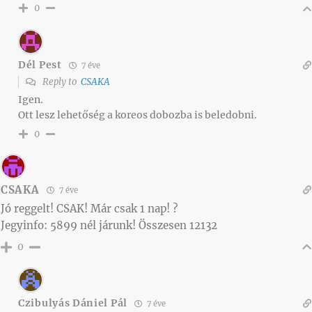
0
Dél Pest
7 éve
Reply to
CSAKA
Igen.
Ott lesz lehetőség a koreos dobozba is beledobni.
0
CSAKA
7 éve
Jó reggelt! CSAK! Már csak 1 nap! ?
Jegyinfo: 5899 nél járunk! Összesen 12132
0
Czibulyás Dániel Pál
7 éve