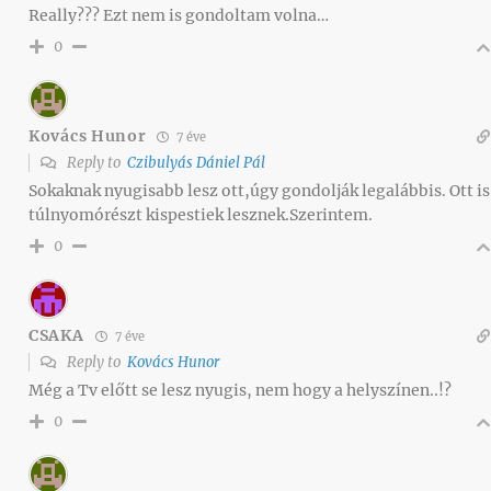
Really??? Ezt nem is gondoltam volna…
0
Kovács Hunor
7 éve
Reply to
Czibulyás Dániel Pál
Sokaknak nyugisabb lesz ott,úgy gondolják legalábbis. Ott is
túlnyomórészt kispestiek lesznek.Szerintem.
0
CSAKA
7 éve
Reply to
Kovács Hunor
Még a Tv előtt se lesz nyugis, nem hogy a helyszínen..!?
0