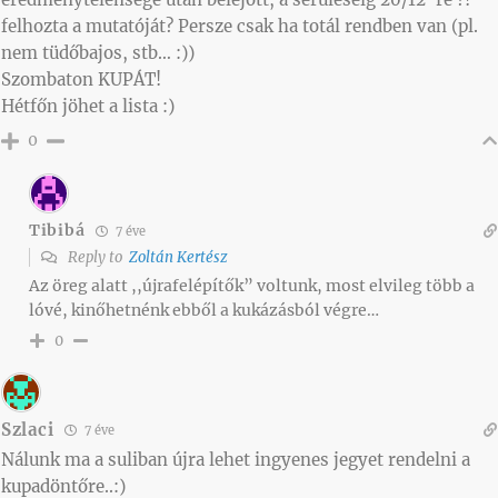
felhozta a mutatóját? Persze csak ha totál rendben van (pl.
nem tüdőbajos, stb… :))
Szombaton KUPÁT!
Hétfőn jöhet a lista :)
0
Tibibá
7 éve
Reply to
Zoltán Kertész
Az öreg alatt ,,újrafelépítők” voltunk, most elvileg több a
lóvé, kinőhetnénk ebből a kukázásból végre…
0
Szlaci
7 éve
Nálunk ma a suliban újra lehet ingyenes jegyet rendelni a
kupadöntőre..:)