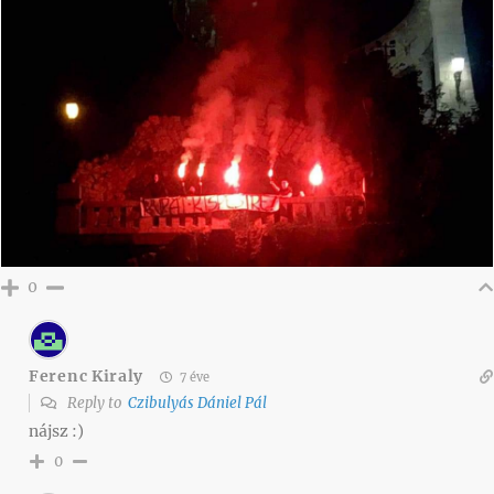
0
Ferenc Kiraly
7 éve
Reply to
Czibulyás Dániel Pál
nájsz :)
0