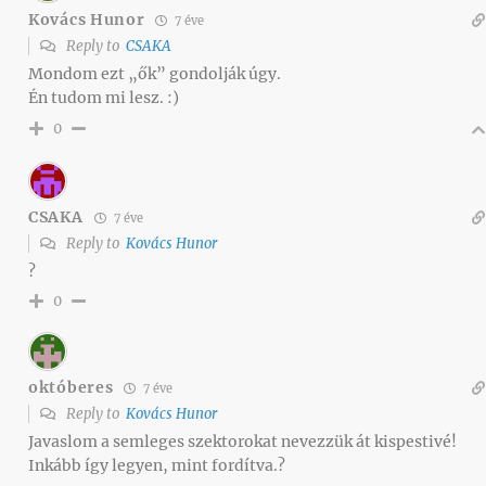
Kovács Hunor
7 éve
Reply to
CSAKA
Mondom ezt „ők” gondolják úgy.
Én tudom mi lesz. :)
0
CSAKA
7 éve
Reply to
Kovács Hunor
?
0
októberes
7 éve
Reply to
Kovács Hunor
Javaslom a semleges szektorokat nevezzük át kispestivé!
Inkább így legyen, mint fordítva.?