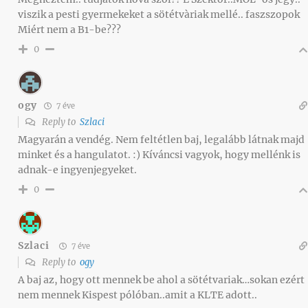
viszik a pesti gyermekeket a sötétvàriak mellé.. faszszopok
Miért nem a B1-be???
0
ogy
7 éve
Reply to
Szlaci
Magyarán a vendég. Nem feltétlen baj, legalább látnak majd
minket és a hangulatot. :) Kíváncsi vagyok, hogy mellénk is
adnak-e ingyenjegyeket.
0
Szlaci
7 éve
Reply to
ogy
A baj az, hogy ott mennek be ahol a sötétvariak…sokan ezért
nem mennek Kispest pólóban..amit a KLTE adott..