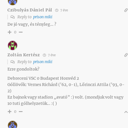
Czibulyás Dániel Pál
7 éve
Reply to
prison miki
De jó vagy, és tényleg… ?
0
Zoltán Kertész
7 éve
Reply to
prison miki
Erre gondoltok?
Debreceni VSC 0 Budapest Honvéd 2
Góllövők: Vernes Richárd (’62, 0-1), Lőrinczi Attila (’93, 0-
2)
Ez bajnok vagy stadion „avató” :) volt. (mondjuk volt vagy
10 tuti gólhelyzetük… :( )
0