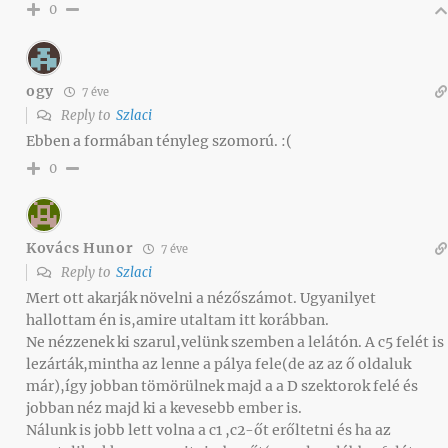
0
ogy
7 éve
Reply to
Szlaci
Ebben a formában tényleg szomorú. :(
0
Kovács Hunor
7 éve
Reply to
Szlaci
Mert ott akarják növelni a nézőszámot. Ugyanilyet
hallottam én is,amire utaltam itt korábban.
Ne nézzenek ki szarul,velünk szemben a lelátón. A c5 felét is
lezárták,mintha az lenne a pálya fele(de az az ő oldaluk
már),így jobban tömörülnek majd a a D szektorok felé és
jobban néz majd ki a kevesebb ember is.
Nálunk is jobb lett volna a c1 ,c2-őt erőltetni és ha az