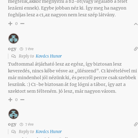
megtelik,akkor megnyitni a b2-őt(vagy legalább a felét
lezárni ennek). Egybe jobban néz ki. Így meg ha nagyon
foghíjas lesz a c1,az nagyon nem lesz szép látvány.
0
ogy
7 éve
Reply to
Kovács Hunor
Tudtommal átjárható lesz az egész, így biztosan lesz
keveredés, nincs kőbe vésve az „ülésrend”. C1 kivételével mi
már mindenhol jól nézünk ki, és percről percre csak szebbek
leszünk. :) C1-be biztosan át fog lógni a tábor, így azt a
szektort sem félteném. Jó lesz, már nagyon várom.
0
ogy
7 éve
Reply to
Kovács Hunor