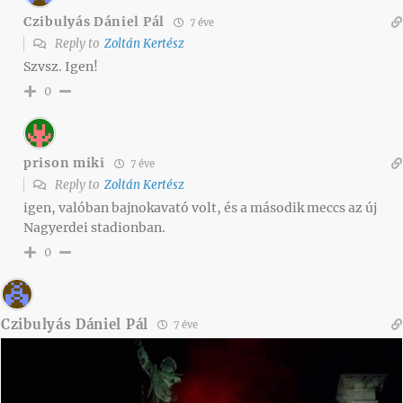
Czibulyás Dániel Pál
7 éve
Reply to
Zoltán Kertész
Szvsz. Igen!
0
prison miki
7 éve
Reply to
Zoltán Kertész
igen, valóban bajnokavató volt, és a második meccs az új
Nagyerdei stadionban.
0
Czibulyás Dániel Pál
7 éve