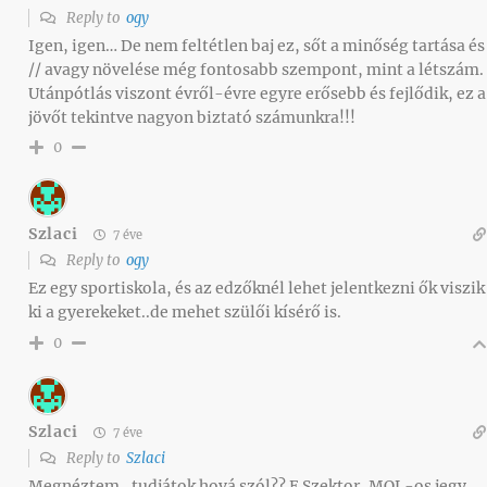
Reply to
ogy
Igen, igen… De nem feltétlen baj ez, sőt a minőség tartása és
// avagy növelése még fontosabb szempont, mint a létszám.
Utánpótlás viszont évről-évre egyre erősebb és fejlődik, ez a
jövőt tekintve nagyon biztató számunkra!!!
0
Szlaci
7 éve
Reply to
ogy
Ez egy sportiskola, és az edzőknél lehet jelentkezni ők viszik
ki a gyerekeket..de mehet szülői kísérő is.
0
Szlaci
7 éve
Reply to
Szlaci
Megnéztem.. tudjátok hová szól?? E Szektor..MOL-os jegy..