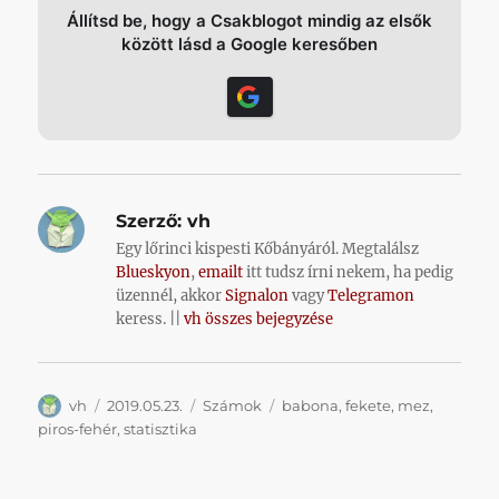
Állítsd be, hogy a Csakblogot mindig az elsők
között lásd a Google keresőben
Szerző:
vh
Egy lőrinci kispesti Kőbányáról. Megtalálsz
Blueskyon
,
emailt
itt tudsz írni nekem, ha pedig
üzennél, akkor
Signalon
vagy
Telegramon
keress. ||
vh összes bejegyzése
Szerző
Közzétéve
Kategória
Címke
vh
2019.05.23.
Számok
babona
,
fekete
,
mez
,
piros-fehér
,
statisztika