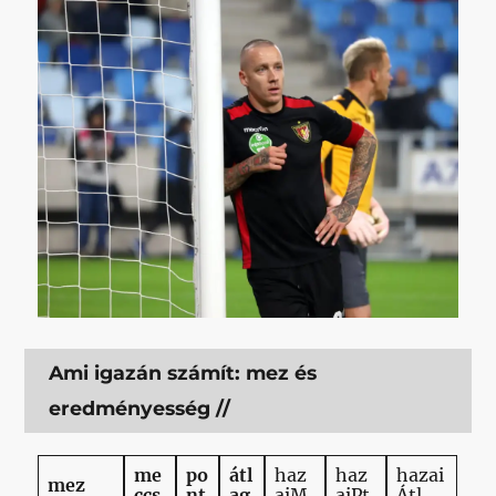
Ami igazán számít: mez és
eredményesség //
me
po
átl
haz
haz
hazai
mez
ccs
nt
ag
aiM
aiPt
Átl.