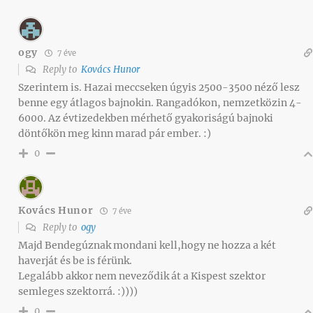
ogy
7 éve
Reply to
Kovács Hunor
Szerintem is. Hazai meccseken úgyis 2500-3500 néző lesz
benne egy átlagos bajnokin. Rangadókon, nemzetközin 4-
6000. Az évtizedekben mérhető gyakoriságú bajnoki
döntőkön meg kinn marad pár ember. :)
0
Kovács Hunor
7 éve
Reply to
ogy
Majd Bendegúznak mondani kell,hogy ne hozza a két
haverját és be is férünk.
Legalább akkor nem neveződik át a Kispest szektor
semleges szektorrá. :))))
0