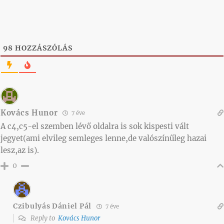
98
HOZZÁSZÓLÁS
Kovács Hunor
7 éve
A c4,c5-el szemben lévő oldalra is sok kispesti vált
jegyet(ami elvileg semleges lenne,de valószínűleg hazai
lesz,az is).
0
Czibulyás Dániel Pál
7 éve
Reply to
Kovács Hunor