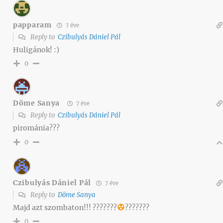
papparam
7 éve
Reply to
Czibulyás Dániel Pál
Huligánok! :)
0
Döme Sanya
7 éve
Reply to
Czibulyás Dániel Pál
pirománia???
0
Czibulyás Dániel Pál
7 éve
Reply to
Döme Sanya
Majd azt szombaton!!! ???????
?
?????
?
0