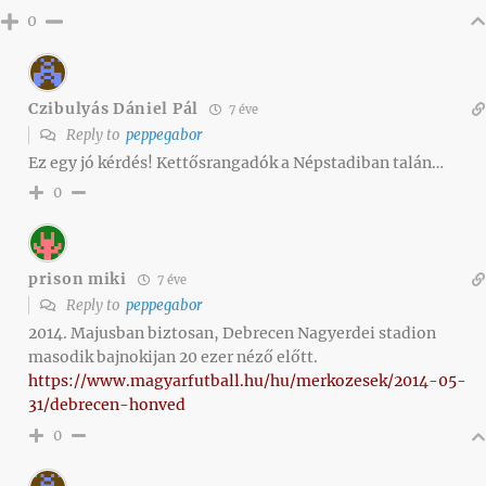
0
Czibulyás Dániel Pál
7 éve
Reply to
peppegabor
Ez egy jó kérdés! Kettősrangadók a Népstadiban talán…
0
prison miki
7 éve
Reply to
peppegabor
2014. Majusban biztosan, Debrecen Nagyerdei stadion
masodik bajnokijan 20 ezer néző előtt.
https://www.magyarfutball.hu/hu/merkozesek/2014-05-
31/debrecen-honved
0