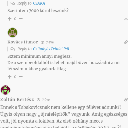
Reply to
CSAKA
Szerintem 7000 körül leszünk?
0
Kovács Hunor
7 éve
Reply to
Czibulyás Dániel Pál
Sztem minimum annyi meglesz.
De a szembeoldalból is lehet majd bőven hozzáadni a mi
létszámunkhoz gyakorlatilag.
0
Zoltán Kertész
7 éve
Ennek a Tabakovicsnak nem kellene egy félévet adnunk?!
Úgyis olyan nagy „újrafelépítők” vagyunk. Amíg egészséges
volt, jól nyomta a lokiban. Az első néhány meccs
eredménytelensége után belejött, a sérüléséig 20/12-re ?!