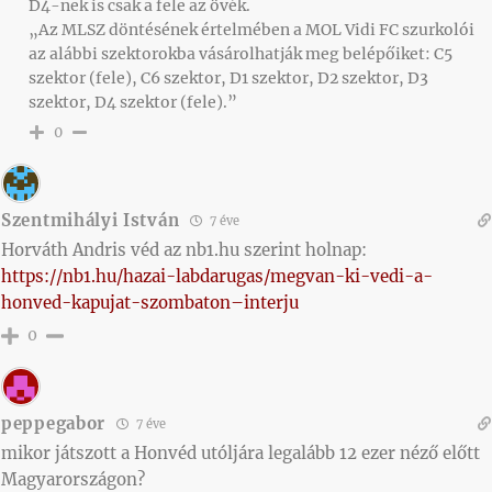
D4-nek is csak a fele az övék.
„Az MLSZ döntésének értelmében a MOL Vidi FC szurkolói
az alábbi szektorokba vásárolhatják meg belépőiket: C5
szektor (fele), C6 szektor, D1 szektor, D2 szektor, D3
szektor, D4 szektor (fele).”
0
Szentmihályi István
7 éve
Horváth Andris véd az nb1.hu szerint holnap:
https://nb1.hu/hazai-labdarugas/megvan-ki-vedi-a-
honved-kapujat-szombaton–interju
0
peppegabor
7 éve
mikor játszott a Honvéd utóljára legalább 12 ezer néző előtt
Magyarországon?