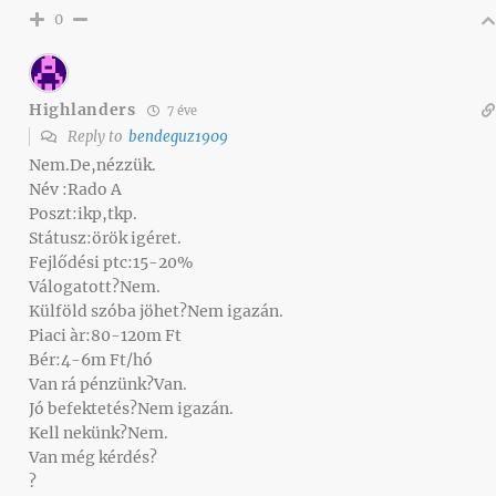
0
Highlanders
7 éve
Reply to
bendeguz1909
Nem.De,nézzük.
Név :Rado A
Poszt:ikp,tkp.
Státusz:örök igéret.
Fejlődési ptc:15-20%
Válogatott?Nem.
Külföld szóba jöhet?Nem igazán.
Piaci àr:80-120m Ft
Bér:4-6m Ft/hó
Van rá pénzünk?Van.
Jó befektetés?Nem igazán.
Kell nekünk?Nem.
Van még kérdés?
?