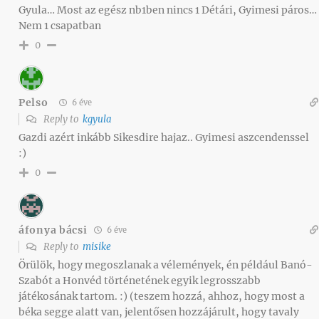
Gyula… Most az egész nb1ben nincs 1 Détári, Gyimesi páros…
Nem 1 csapatban
0
Pelso
6 éve
Reply to
kgyula
Gazdi azért inkább Sikesdire hajaz.. Gyimesi aszcendenssel
:)
0
áfonya bácsi
6 éve
Reply to
misike
Örülök, hogy megoszlanak a vélemények, én például Banó-
Szabót a Honvéd történetének egyik legrosszabb
játékosának tartom. :) (teszem hozzá, ahhoz, hogy most a
béka segge alatt van, jelentősen hozzájárult, hogy tavaly