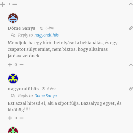
0
Döme Sanya
6 éve
Reply to
nagyondühös
Mondjuk, ha egy bírót befolyásol a bekiabálás, és egy
csapatot súlyt emiat, nem biztos, hogy alkalmas
játékvezetőnek.
0
nagyondühös
6 éve
Reply to
Döme Sanya
Ezt azzal hitesd el, aki a sípot fújja. Bazsalyog egyet, és
kiröhög!!!!
0