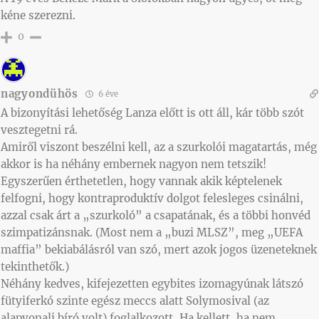
kéne szerezni.
0
nagyondühös
6 éve
A bizonyítási lehetőség Lanza előtt is ott áll, kár több szót
vesztegetni rá.
Amiről viszont beszélni kell, az a szurkolói magatartás, még
akkor is ha néhány embernek nagyon nem tetszik!
Egyszerűen érthetetlen, hogy vannak akik képtelenek
felfogni, hogy kontraproduktív dolgot felesleges csinálni,
azzal csak árt a „szurkoló” a csapatának, és a többi honvéd
szimpatizánsnak. (Most nem a „buzi MLSZ”, meg „UEFA
maffia” bekiabálásról van szó, mert azok jogos üzeneteknek
tekinthetők.)
Néhány kedves, kifejezetten egybites izomagyúnak látszó
fütyiferkó szinte egész meccs alatt Solymosival (az
alapvonali bíró volt) foglalkozott, Ha kellett, ha nem