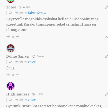
zolee
6 éve
Reply to
Döme Sanya
Egyszerű a megoldás csókokat kell feléjük dobálni meg
szeretünk Karakó transzparenseket csinálni…Hajrá én
támogatom!
0
Döme Sanya
6 éve
Reply to
zolee
Én is.
0
Highlanders
6 éve
Reply to
zolee
Gyerünk, szórjuk a szeretet bonbonokat a románoknak is,