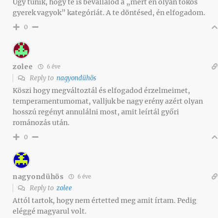
Úgy tűnik, hogy te is bevállalod a „mert én olyan tökös
gyerek vagyok” kategóriát. A te döntésed, én elfogadom.
0
zolee
6 éve
Reply to
nagyondühös
Köszi hogy megváltoztál és elfogadod érzelmeimet,
temperamentumomat, valljuk be nagy erény azért olyan
hosszú regényt annulálni most, amit leírtál győri
románozás után.
0
nagyondühös
6 éve
Reply to
zolee
Attól tartok, hogy nem értetted meg amit írtam. Pedig
eléggé magyarul volt.