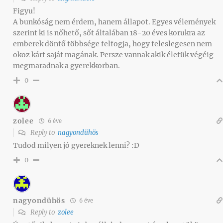
Figyu!
A bunkóság nem érdem, hanem állapot. Egyes vélemények
szerint ki is nőhető, sőt általában 18-20 éves korukra az
emberek döntő többsége felfogja, hogy feleslegesen nem
okoz kárt saját magának. Persze vannak akik életük végéig
megmaradnak a gyerekkorban.
0
zolee
6 éve
Reply to
nagyondühös
Tudod milyen jó gyereknek lenni? :D
0
nagyondühös
6 éve
Reply to
zolee