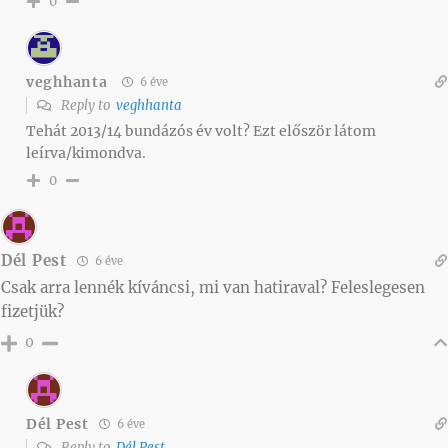
0
veghhanta
6 éve
Reply to
veghhanta
Tehát 2013/14 bundázós év volt? Ezt először látom
leírva/kimondva.
0
Dél Pest
6 éve
Csak arra lennék kíváncsi, mi van hatiraval? Feleslegesen
fizetjük?
0
Dél Pest
6 éve
Reply to
Dél Pest