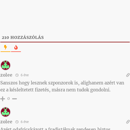
210
HOZZÁSZÓLÁS
zolee
6 éve
Sanszos hogy lesznek szponzorok is, alighanem azért van
ez a késleltetett fizetés, másra nem tudok gondolni.
0
zolee
6 éve
Azért odafricskázott a fradistáknak rendesen,biztos