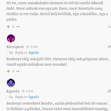
fér be, mint annakidején Gyimesi és Détári mellé Sikesdi
Gabi. Most nálunk van egy pár ilyen, mert Kesztyűs meg
Heffler is ezt tudja. Kettő kell belőlük, egy a kezdőbe, egy a
padra.
0
Kicsipest
6 éve
Reply to
kgyula
Bodonyi elég sok gólt lőtt, Gyimesi elég sok gólpaszt adott,
Gazdi egyik műfajban sem remekel.
0
kgyula
6 éve
Reply to
kgyula
Bodonyi centerként kezdte, aztán jobbszélső lett de onnan
is lődözte a gólokat, hozzá ezért nem hasonlítható Gazdag,