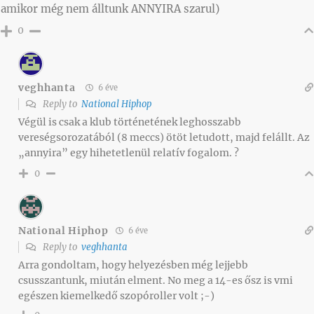
amikor még nem álltunk ANNYIRA szarul)
0
veghhanta
6 éve
Reply to
National Hiphop
Végül is csak a klub történetének leghosszabb
vereségsorozatából (8 meccs) ötöt letudott, majd felállt. Az
„annyira” egy hihetetlenül relatív fogalom. ?
0
National Hiphop
6 éve
Reply to
veghhanta
Arra gondoltam, hogy helyezésben még lejjebb
csusszantunk, miután elment. No meg a 14-es ősz is vmi
egészen kiemelkedő szopóroller volt ;-)