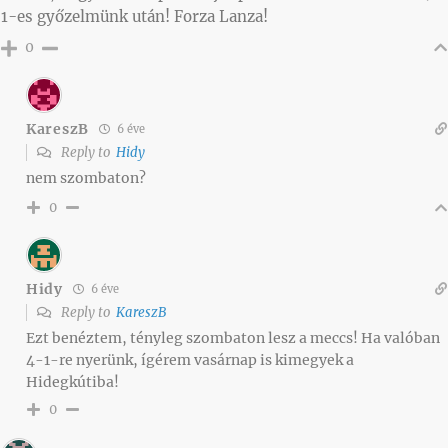
1-es győzelmünk után! Forza Lanza!
0
KareszB
6 éve
Reply to
Hidy
nem szombaton?
0
Hidy
6 éve
Reply to
KareszB
Ezt benéztem, tényleg szombaton lesz a meccs! Ha valóban
4-1-re nyerünk, ígérem vasárnap is kimegyek a
Hidegkútiba!
0