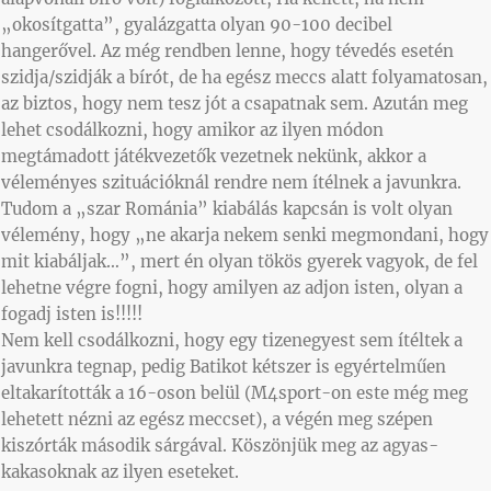
„okosítgatta”, gyalázgatta olyan 90-100 decibel
hangerővel. Az még rendben lenne, hogy tévedés esetén
szidja/szidják a bírót, de ha egész meccs alatt folyamatosan,
az biztos, hogy nem tesz jót a csapatnak sem. Azután meg
lehet csodálkozni, hogy amikor az ilyen módon
megtámadott játékvezetők vezetnek nekünk, akkor a
véleményes szituációknál rendre nem ítélnek a javunkra.
Tudom a „szar Románia” kiabálás kapcsán is volt olyan
vélemény, hogy „ne akarja nekem senki megmondani, hogy
mit kiabáljak…”, mert én olyan tökös gyerek vagyok, de fel
lehetne végre fogni, hogy amilyen az adjon isten, olyan a
fogadj isten is!!!!!
Nem kell csodálkozni, hogy egy tizenegyest sem ítéltek a
javunkra tegnap, pedig Batikot kétszer is egyértelműen
eltakarították a 16-oson belül (M4sport-on este még meg
lehetett nézni az egész meccset), a végén meg szépen
kiszórták második sárgával. Köszönjük meg az agyas-
kakasoknak az ilyen eseteket.