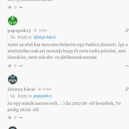
0
papapok13
6 éve
Reply to
áfonya bácsi
Azért az első hat meccsen helyette egy Vadócz játszott. Így a
statisztika csak azt mutatja hogy őt nem tudta pótolni, ami
lássuk be, nem sok nb1-es játékosnak menne.
0
áfonya bácsi
6 éve
Reply to
papapok13
Az egy másik szezon volt… :) Én 2017/18-ról beszélek, Te
pedig 18/19-ről.
0