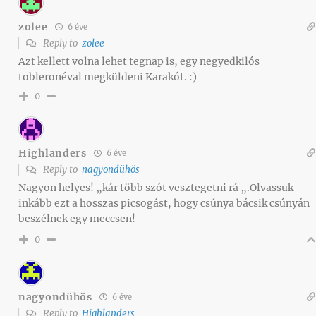
zolee
6 éve
Reply to
zolee
Azt kellett volna lehet tegnap is, egy negyedkilós
tobleronéval megküldeni Karakót. :)
0
Highlanders
6 éve
Reply to
nagyondühös
Nagyon helyes! „kár több szót vesztegetni rá „.Olvassuk
inkább ezt a hosszas picsogást, hogy csúnya bácsik csúnyán
beszélnek egy meccsen!
0
nagyondühös
6 éve
Reply to
Highlanders