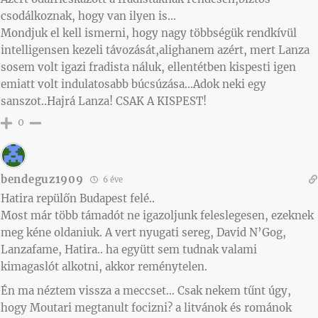
csodálkoznak, hogy van ilyen is…
Mondjuk el kell ismerni, hogy nagy többségük rendkívül
intelligensen kezeli távozását,alighanem azért, mert Lanza
sosem volt igazi fradista náluk, ellentétben kispesti igen
emiatt volt indulatosabb búcsúzása…Adok neki egy
sanszot..Hajrá Lanza! CSAK A KISPEST!
0
bendeguz1909
6 éve
Hatira repülőn Budapest felé..
Most már több támadót ne igazoljunk feleslegesen, ezeknek
meg kéne oldaniuk. A vert nyugati sereg, David N’Gog,
Lanzafame, Hatira.. ha együtt sem tudnak valami
kimagaslót alkotni, akkor reménytelen.
Én ma néztem vissza a meccset… Csak nekem tűnt úgy,
hogy Moutari megtanult focizni? a litvánok és románok