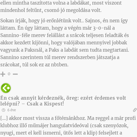
ellen mintha taszította volna a labdákat, most viszont
mindenhol feltűnt, csomó jó megoldása volt.
Sokan írják, hogy jó erőnlétünk volt.. Sajnos, én nem így
láttam. Én úgy láttam, hogy a végén már 3-0-nál a
Sannino-féle merev felállást a srácok teljesen feladták és
akkor kezdett kijönni, hogy valójában mennyivel jobbak
vagyunk a Paksnál, a Paks a labdát sem tudta megtartani.
Sannino szerintem túl merev rendszerben játszatja a
srácokat, túl sok ez az nb1ben.
0
Én csak annyit kérdeznék, öreg: ezért érdemes volt
lelépni? – Csak a Kispest!
6 éve
[…] akkor most vissza a főtémánkhoz. Ma reggel a már profi
klubhoz illő műmájer hangulatvideóval (csak szenyózok,
nyugi, mert el kell ismerni, ütős lett a klip) felsejlett a