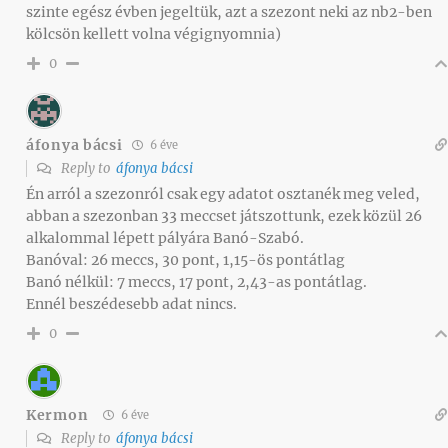
szinte egész évben jegeltük, azt a szezont neki az nb2-ben
kölcsön kellett volna végignyomnia)
0
áfonya bácsi
6 éve
Reply to
áfonya bácsi
Én arról a szezonról csak egy adatot osztanék meg veled,
abban a szezonban 33 meccset játszottunk, ezek közül 26
alkalommal lépett pályára Banó-Szabó.
Banóval: 26 meccs, 30 pont, 1,15-ös pontátlag
Banó nélkül: 7 meccs, 17 pont, 2,43-as pontátlag.
Ennél beszédesebb adat nincs.
0
Kermon
6 éve
Reply to
áfonya bácsi