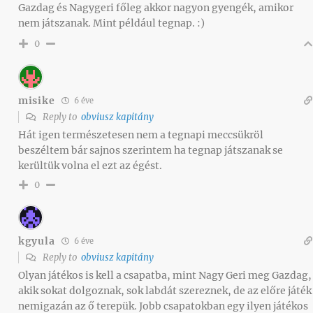
Gazdag és Nagygeri főleg akkor nagyon gyengék, amikor
nem játszanak. Mint például tegnap. :)
0
misike
6 éve
Reply to
obviusz kapitány
Hát igen természetesen nem a tegnapi meccsükröl
beszéltem bár sajnos szerintem ha tegnap játszanak se
kerültük volna el ezt az égést.
0
kgyula
6 éve
Reply to
obviusz kapitány
Olyan játékos is kell a csapatba, mint Nagy Geri meg Gazdag,
akik sokat dolgoznak, sok labdát szereznek, de az előre játék
nemigazán az ő terepük. Jobb csapatokban egy ilyen játékos