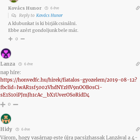
Kovács Hunor
6 éve
Reply to
Kovács Hunor
A klubunkat is ki birják csinálni.
Ebbe azért gondoljunk bele már.
0
Lanza
6 éve
nap híre:
https://honvedfc.hu/hirek/fiatalos-gyozelem/2019-08-12?
fbclid=IwAR1sf5002VhdNYzHV9nOOB0sCi-
sE1S10iPJmJh1cAc_bX1UverOSoRidD4
0
Hidy
6 éve
Várom, hogy vasárnap este újra pacsizhassak Lanzával a 4-