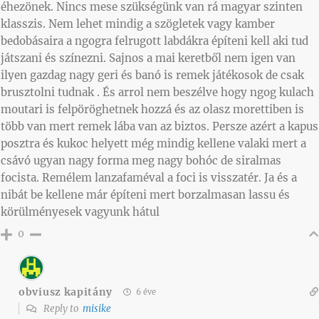
éhezönek. Nincs mese szükségünk van rá magyar szinten
klasszis. Nem lehet mindig a szögletek vagy kamber
bedobásaira a ngogra felrugott labdákra építeni kell aki tud
játszani és színezni. Sajnos a mai keretből nem igen van
ilyen gazdag nagy geri és banó is remek játékosok de csak
brusztolni tudnak . És arrol nem beszélve hogy ngog kulach
moutari is felpöröghetnek hozzá és az olasz morettiben is
több van mert remek lába van az biztos. Persze azért a kapus
posztra és kukoc helyett még mindig kellene valaki mert a
csávó ugyan nagy forma meg nagy bohóc de siralmas
focista. Remélem lanzafaméval a foci is visszatér. Ja és a
nibát be kellene már építeni mert borzalmasan lassu és
körülményesek vagyunk hátul
0
obviusz kapitány
6 éve
Reply to
misike