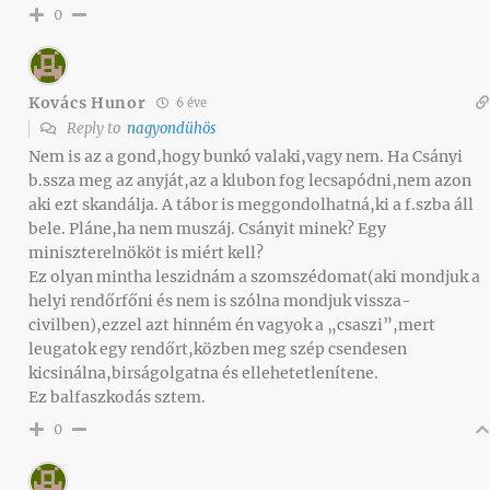
0
Kovács Hunor
6 éve
Reply to
nagyondühös
Nem is az a gond,hogy bunkó valaki,vagy nem. Ha Csányi
b.ssza meg az anyját,az a klubon fog lecsapódni,nem azon
aki ezt skandálja. A tábor is meggondolhatná,ki a f.szba áll
bele. Pláne,ha nem muszáj. Csányit minek? Egy
miniszterelnököt is miért kell?
Ez olyan mintha leszidnám a szomszédomat(aki mondjuk a
helyi rendőrfőni és nem is szólna mondjuk vissza-
civilben),ezzel azt hinném én vagyok a „csaszi”,mert
leugatok egy rendőrt,közben meg szép csendesen
kicsinálna,birságolgatna és ellehetetlenítene.
Ez balfaszkodás sztem.
0