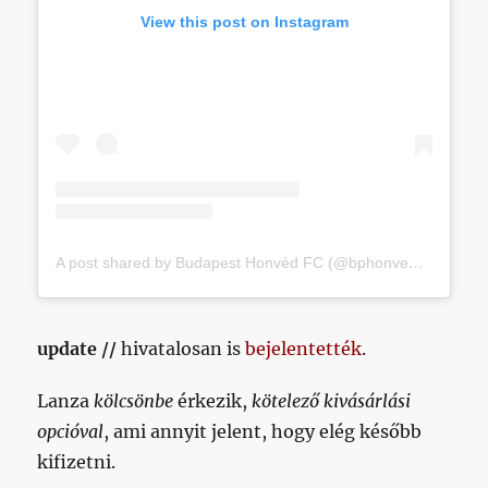
View this post on Instagram
A post shared by Budapest Honvéd FC (@bphonvedfcofficial)
update //
hivatalosan is
bejelentették
.
Lanza
kölcsönbe
érkezik,
kötelező kivásárlási
opcióval
, ami annyit jelent, hogy elég később
kifizetni.