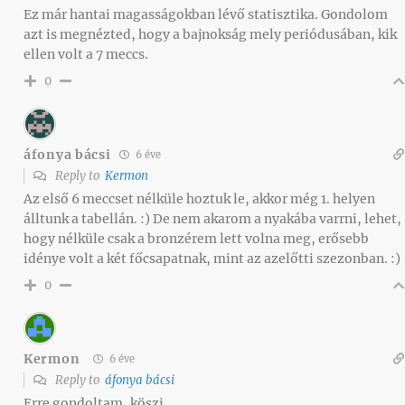
Ez már hantai magasságokban lévő statisztika. Gondolom
azt is megnézted, hogy a bajnokság mely periódusában, kik
ellen volt a 7 meccs.
0
áfonya bácsi
6 éve
Reply to
Kermon
Az első 6 meccset nélküle hoztuk le, akkor még 1. helyen
álltunk a tabellán. :) De nem akarom a nyakába varrni, lehet,
hogy nélküle csak a bronzérem lett volna meg, erősebb
idénye volt a két főcsapatnak, mint az azelőtti szezonban. :)
0
Kermon
6 éve
Reply to
áfonya bácsi
Erre gondoltam, köszi.