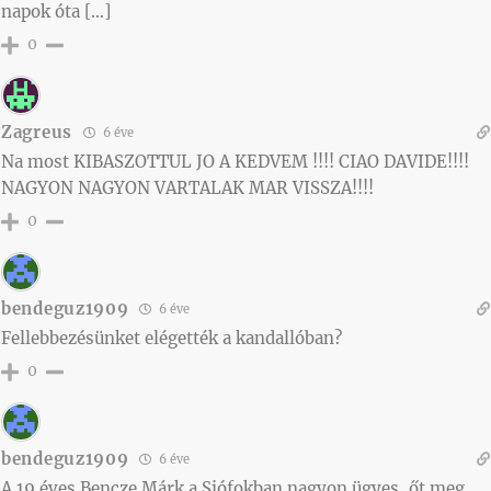
napok óta […]
0
Zagreus
6 éve
Na most KIBASZOTTUL JO A KEDVEM !!!! CIAO DAVIDE!!!!
NAGYON NAGYON VARTALAK MAR VISSZA!!!!
0
bendeguz1909
6 éve
Fellebbezésünket elégették a kandallóban?
0
bendeguz1909
6 éve
A 19 éves Bencze Márk a Siófokban nagyon ügyes, őt meg