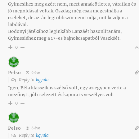
Gyimesihez meg azért nem, mert annak ötletes, váratlan és
jó megoldásai voltak. Gszdag még csak megcsinálja a
cseleket, de aztán legtöbbször nem tudja, mit kezdjen a
labdával.
Bodonyi játékához leginkább Lanzáét hasonlítanám,
Gyimesiéhez meg a 17-es bajnokcsapatból Vaszkéét.
0
Pelso
6 éve
Reply to
kgyula
Igen, Béla klasszikus szélső volt, egy az egyben verte a
mezőnyt , jól cselezett és kapura is veszélyes volt
0
Pelso
6 éve
Reply to
kgyula