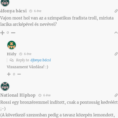
áfonya bácsi
6 éve
Vajon most hol van az a szimpatikus fradista troll, miriuta
lacika arcképével és nevével?
0
Hidy
6 éve
Reply to
áfonya bácsi
Visszament Várdára! :)
0
National Hiphop
6 éve
Rossi egy bronzéremmel indított, csak a pontosság kedvéért
;-)
(A következő szezonban pedig a tavasz közepén lemondott,