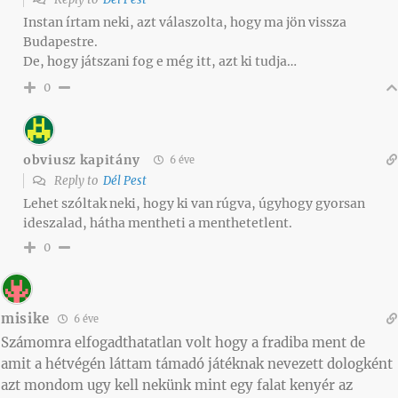
Instan írtam neki, azt válaszolta, hogy ma jön vissza
Budapestre.
De, hogy játszani fog e még itt, azt ki tudja…
0
obviusz kapitány
6 éve
Reply to
Dél Pest
Lehet szóltak neki, hogy ki van rúgva, úgyhogy gyorsan
ideszalad, hátha mentheti a menthetetlent.
0
misike
6 éve
Számomra elfogadthatatlan volt hogy a fradiba ment de
amit a hétvégén láttam támadó játéknak nevezett dologként
azt mondom ugy kell nekünk mint egy falat kenyér az