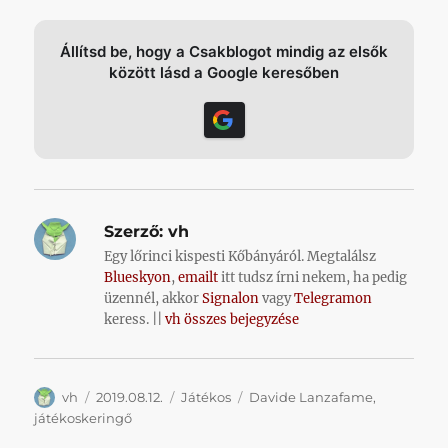
Állítsd be, hogy a Csakblogot mindig az elsők
között lásd a Google keresőben
Szerző:
vh
Egy lőrinci kispesti Kőbányáról. Megtalálsz
Blueskyon
,
emailt
itt tudsz írni nekem, ha pedig
üzennél, akkor
Signalon
vagy
Telegramon
keress. ||
vh összes bejegyzése
Szerző
Közzétéve
Kategória
Címke
vh
2019.08.12.
Játékos
Davide Lanzafame
,
játékoskeringő