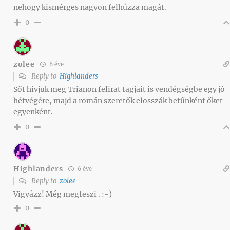
nehogy kismérges nagyon felhúzza magát.
0
zolee
6 éve
Reply to
Highlanders
Sőt hívjuk meg Trianon felirat tagjait is vendégségbe egy jó
hétvégére, majd a román szeretők elosszák betűnként őket
egyenként.
0
Highlanders
6 éve
Reply to
zolee
Vigyázz! Még megteszi . :-)
0