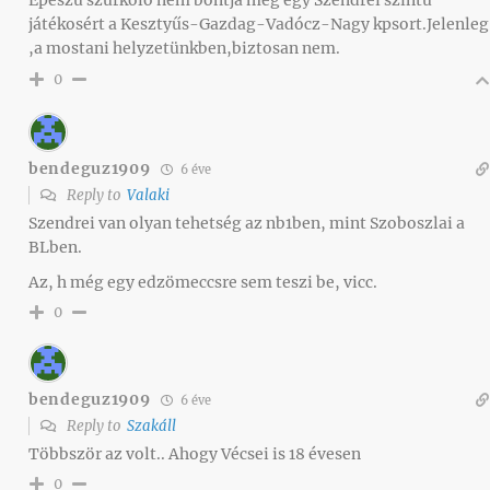
játékosért a Kesztyűs-Gazdag-Vadócz-Nagy kpsort.Jelenleg
,a mostani helyzetünkben,biztosan nem.
0
bendeguz1909
6 éve
Reply to
Valaki
Szendrei van olyan tehetség az nb1ben, mint Szoboszlai a
BLben.
Az, h még egy edzömeccsre sem teszi be, vicc.
0
bendeguz1909
6 éve
Reply to
Szakáll
Többször az volt.. Ahogy Vécsei is 18 évesen
0