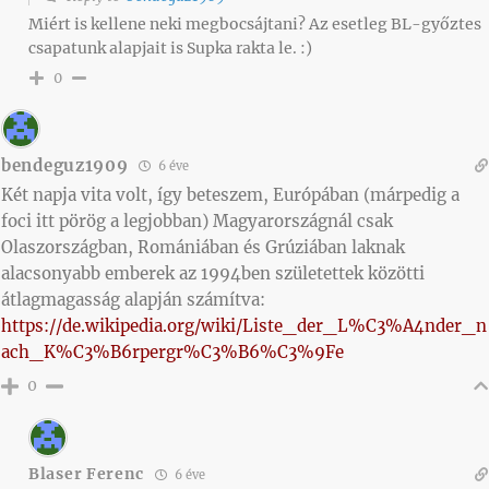
Miért is kellene neki megbocsájtani? Az esetleg BL-győztes
csapatunk alapjait is Supka rakta le. :)
0
bendeguz1909
6 éve
Két napja vita volt, így beteszem, Európában (márpedig a
foci itt pörög a legjobban) Magyarországnál csak
Olaszországban, Romániában és Grúziában laknak
alacsonyabb emberek az 1994ben születettek közötti
átlagmagasság alapján számítva:
https://de.wikipedia.org/wiki/Liste_der_L%C3%A4nder_n
ach_K%C3%B6rpergr%C3%B6%C3%9Fe
0
Blaser Ferenc
6 éve