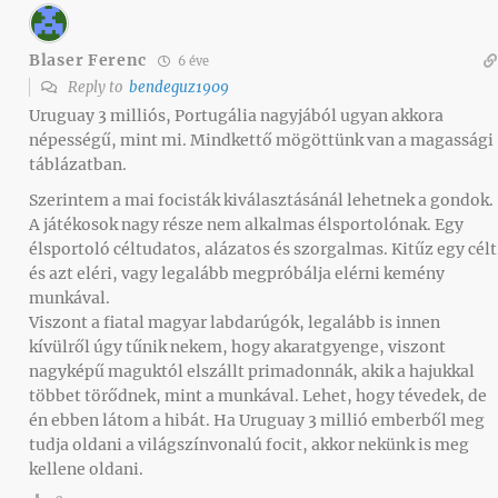
Blaser Ferenc
6 éve
Reply to
bendeguz1909
Uruguay 3 milliós, Portugália nagyjából ugyan akkora
népességű, mint mi. Mindkettő mögöttünk van a magassági
táblázatban.
Szerintem a mai focisták kiválasztásánál lehetnek a gondok.
A játékosok nagy része nem alkalmas élsportolónak. Egy
élsportoló céltudatos, alázatos és szorgalmas. Kitűz egy célt
és azt eléri, vagy legalább megpróbálja elérni kemény
munkával.
Viszont a fiatal magyar labdarúgók, legalább is innen
kívülről úgy tűnik nekem, hogy akaratgyenge, viszont
nagyképű maguktól elszállt primadonnák, akik a hajukkal
többet törődnek, mint a munkával. Lehet, hogy tévedek, de
én ebben látom a hibát. Ha Uruguay 3 millió emberből meg
tudja oldani a világszínvonalú focit, akkor nekünk is meg
kellene oldani.