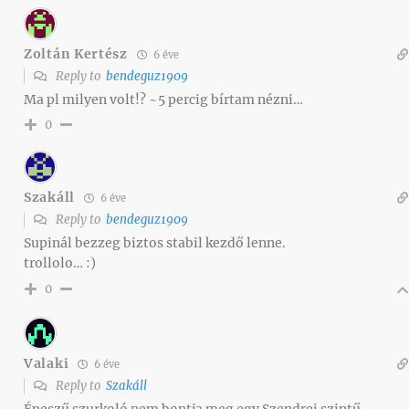
Zoltán Kertész
6 éve
Reply to
bendeguz1909
Ma pl milyen volt!? ~5 percig bírtam nézni…
0
Szakáll
6 éve
Reply to
bendeguz1909
Supinál bezzeg biztos stabil kezdő lenne.
trollolo… :)
0
Valaki
6 éve
Reply to
Szakáll
Épeszű szurkoló nem bontja meg egy Szendrei szintű