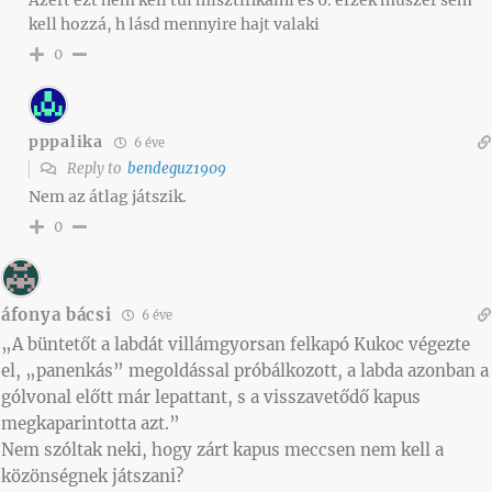
kell hozzá, h lásd mennyire hajt valaki
0
pppalika
6 éve
Reply to
bendeguz1909
Nem az átlag játszik.
0
áfonya bácsi
6 éve
„A büntetőt a labdát villámgyorsan felkapó Kukoc végezte
el, „panenkás” megoldással próbálkozott, a labda azonban a
gólvonal előtt már lepattant, s a visszavetődő kapus
megkaparintotta azt.”
Nem szóltak neki, hogy zárt kapus meccsen nem kell a
közönségnek játszani?