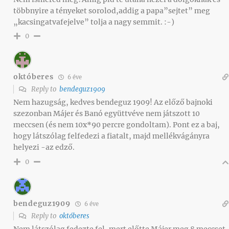
többnyire a tényeket sorolod,addig a papa”sejtet” meg
„kacsingatvafejelve” tolja a nagy semmit. :-)
0
októberes
6 éve
Reply to
bendeguz1909
Nem hazugság, kedves bendeguz 1909! Az előző bajnoki
szezonban Májer és Banó együttvéve nem játszott 10
meccsen (és nem 10x*90 percre gondoltam). Pont ez a baj,
hogy látszólag felfedezi a fiatalt, majd mellékvágányra
helyezi -az edző.
0
bendeguz1909
6 éve
Reply to
októberes
Nem látszólag fedezte fel, mert előtte Májer meg 8 meccset