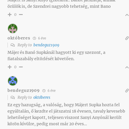
örülök is, de Szendrei nagyobb tehetség, mint Bano
0
októberes
6 éve
Reply to
bendeguz1909
Májer és Banó Supkánál hagyott ki egy szezont, a
fiatalszabály eltörlését követően.
0
bendeguz1909
6 éve
Reply to
októberes
Ez egy hazugság, a valóság, hogy Májert Supka hozta fel
egyáltalán, ő kezdte el játszatni 18 évesen, tavaly kevesebb
lehetőséget kapott, teljesen viszont Sanyi Anyónál került
körön kívülre, pedig most már 20 éves…