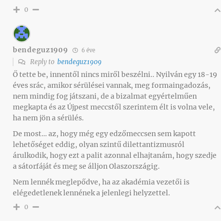
0
bendeguz1909
6 éve
Reply to
bendeguz1909
Ő tette be, innentől nincs miről beszélni.. Nyilván egy 18-19
éves srác, amikor sérülései vannak, meg formaingadozás,
nem mindig fog játszani, de a bizalmat egyértelműen
megkapta és az Újpest meccstől szerintem élt is volna vele,
ha nem jön a sérülés.
De most… az, hogy még egy edzőmeccsen sem kapott
lehetőséget eddig, olyan szintű dilettantizmusról
árulkodik, hogy ezt a palit azonnal elhajtanám, hogy szedje
a sátorfáját és meg se álljon Olaszországig.
Nem lennék meglepődve, ha az akadémia vezetői is
elégedetlenek lennének a jelenlegi helyzettel.
0