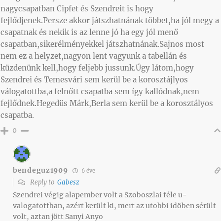
nagycsapatban Cipfet és Szendreit is hogy
fejlődjenek.Persze akkor játszhatnának többet,ha jól megy a
csapatnak és nekik is az lenne jó ha egy jól menő
csapatban,sikerélményekkel játszhatnának.Sajnos most
nem ez a helyzet,nagyon lent vagyunk a tabellán és
küzdenünk kell,hogy feljebb jussunk.Úgy látom,hogy
Szendrei és Temesvári sem kerül be a korosztájlyos
válogatottba,a felnőtt csapatba sem így kallódnak,nem
fejlődnek.Hegedüs Márk,Berla sem kerül be a korosztályos
csapatba.
0
bendeguz1909
6 éve
Reply to
Gabesz
Szendrei végig alapember volt a Szoboszlai féle u-
valogatottban, azért került ki, mert az utobbi idöben sérült
volt, aztan jött Sanyi Anyo