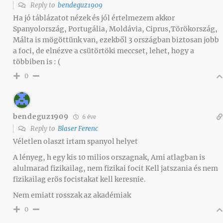
Reply to
bendeguz1909
Ha jó táblázatot nézek és jól értelmezem akkor
Spanyolország, Portugália, Moldávia, Ciprus,Törökország,
Málta is mögöttünk van, ezekből 3 országban biztosan jobb
a foci, de elnézve a csütörtöki meccset, lehet, hogy a
többiben is : (
0
bendeguz1909
6 éve
Reply to
Blaser Ferenc
Véletlen olaszt irtam spanyol helyet
A lényeg, h egy kis 10 milios orszagnak, Ami atlagban is
alulmarad fizikailag, nem fizikai focit Kell jatszania és nem
fizikailag erös focistakat kell keresnie.
Nem emiatt rosszak az akadémiak
0