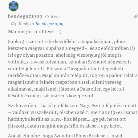
bendeguz1909
6 éve
Reply to
bendeguz1909
Már megint ferdítesz… :(
Supka 4-szer tette be kezdőként a bajnokságban, plusz
kétszer a Magyar Kupában a negyed-, és az elődöntőben (!)
is! egy olyan poszton, ahol még viszonylag jól meg is
voltunk, a tavasz folyamán, azonban Szendrei négyszer is
sérültet jelentett. Először a Diósgyőr utáni idegenbeli
mérkőzés után. Majd miután felépült, rögtön a padon találta
magát ismét a felnőtt csapatban a Hali elleni vereség
alkalmával, majd ismét játszott a Paks ellen egy héttel
később és még csak máricus közepe volt.
Ezt követően – ha jól emlékszem Nagy Geri felépülése miatt
– valóban visszakerült, részben azért, mert az u19-es csapat
hátrányba került az MTK-hoz képest… Így pár hetet ott
játszott, aztán megint megsérült és kiesett egy hetet.
Annak ellenére, hogy Szendrei többször kiesett, majd