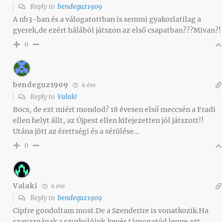
Reply to
bendeguz1909
A nb3-ban és a válogatottban is semmi gyakorlatilag a
gyerek,de ezért hálából játszon az első csapatban???Mivan?!
0
bendeguz1909
6 éve
Reply to
Valaki
Bocs, de ezt miért mondod? 18 évesen első meccsén a Fradi
ellen helyt állt, az Újpest ellen kifejezetten jól játszott!!
Utána jött az érettségi és a sérülése…
0
Valaki
6 éve
Reply to
bendeguz1909
Cipfre gondoltam most.De a Szenderire is vonatkozik.Ha
szavaznának a szurkolóink,kevés támogatód lenne azt