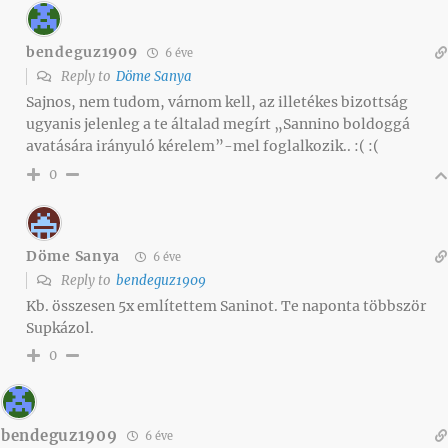
bendeguz1909
6 éve
Reply to
Döme Sanya
Sajnos, nem tudom, várnom kell, az illetékes bizottság
ugyanis jelenleg a te általad megírt „Sannino boldoggá
avatására irányuló kérelem”-mel foglalkozik.. :( :(
0
Döme Sanya
6 éve
Reply to
bendeguz1909
Kb. összesen 5x említettem Saninot. Te naponta többször
Supkázol.
0
bendeguz1909
6 éve