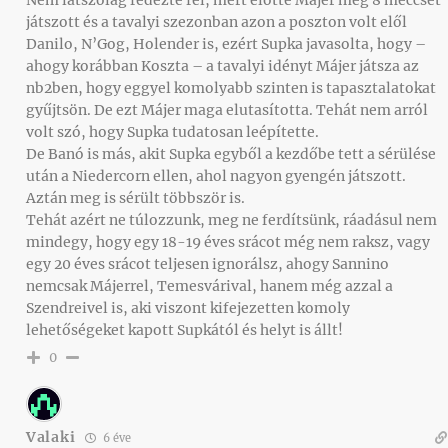
játszott és a tavalyi szezonban azon a poszton volt elől
Danilo, N’Gog, Holender is, ezért Supka javasolta, hogy –
ahogy korábban Koszta – a tavalyi idényt Májer játsza az
nb2ben, hogy eggyel komolyabb szinten is tapasztalatokat
gyűjtsön. De ezt Májer maga elutasította. Tehát nem arról
volt szó, hogy Supka tudatosan leépítette.
De Banó is más, akit Supka egyből a kezdőbe tett a sérülése
után a Niedercorn ellen, ahol nagyon gyengén játszott.
Aztán meg is sérült többször is.
Tehát azért ne túlozzunk, meg ne ferdítsünk, ráadásul nem
mindegy, hogy egy 18-19 éves srácot még nem raksz, vagy
egy 20 éves srácot teljesen ignorálsz, ahogy Sannino
nemcsak Májerrel, Temesvárival, hanem még azzal a
Szendreivel is, aki viszont kifejezetten komoly
lehetőségeket kapott Supkától és helyt is állt!
0
Valaki
6 éve