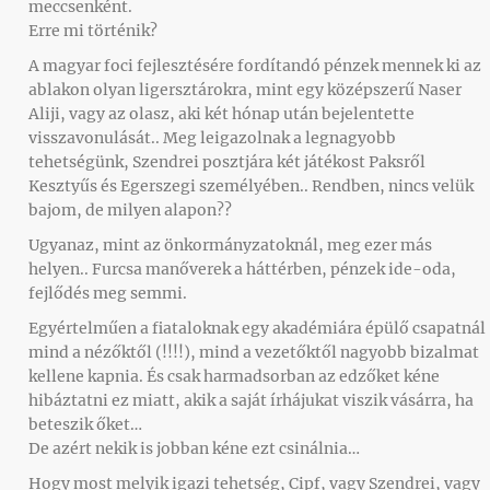
meccsenként.
Erre mi történik?
A magyar foci fejlesztésére fordítandó pénzek mennek ki az
ablakon olyan ligersztárokra, mint egy középszerű Naser
Aliji, vagy az olasz, aki két hónap után bejelentette
visszavonulását.. Meg leigazolnak a legnagyobb
tehetségünk, Szendrei posztjára két játékost Paksről
Kesztyűs és Egerszegi személyében.. Rendben, nincs velük
bajom, de milyen alapon??
Ugyanaz, mint az önkormányzatoknál, meg ezer más
helyen.. Furcsa manőverek a háttérben, pénzek ide-oda,
fejlődés meg semmi.
Egyértelműen a fiataloknak egy akadémiára épülő csapatnál
mind a nézőktől (!!!!), mind a vezetőktől nagyobb bizalmat
kellene kapnia. És csak harmadsorban az edzőket kéne
hibáztatni ez miatt, akik a saját írhájukat viszik vásárra, ha
beteszik őket…
De azért nekik is jobban kéne ezt csinálnia…
Hogy most melyik igazi tehetség, Cipf, vagy Szendrei, vagy