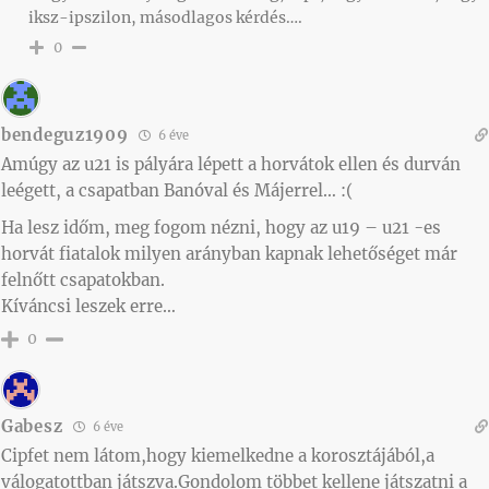
iksz-ipszilon, másodlagos kérdés….
0
bendeguz1909
6 éve
Amúgy az u21 is pályára lépett a horvátok ellen és durván
leégett, a csapatban Banóval és Májerrel… :(
Ha lesz időm, meg fogom nézni, hogy az u19 – u21 -es
horvát fiatalok milyen arányban kapnak lehetőséget már
felnőtt csapatokban.
Kíváncsi leszek erre…
0
Gabesz
6 éve
Cipfet nem látom,hogy kiemelkedne a korosztájából,a
válogatottban játszva.Gondolom többet kellene játszatni a