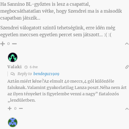
Ha Sannino BL-győztes is lesz a csapattal,
megbocsáthatatlan vétke, hogy Szendrei ma is a második
csapatban játszik…
Szendrei válogatott szintű tehetségünk, erre idén még
egyetlen meccsen egyetlen percet sem játszott… :( :(
0
Valaki
6 éve
Reply to
bendeguz1909
Aztán miért kéne?Az elmult 40 meccs,4 gól különféle
faluknak..Valamint gyakorlatilag Lanza poszt.Néha nem árt
az ilyen tényeket is figyelembe venni a nagy” fiatalozós
„lendületben.
0