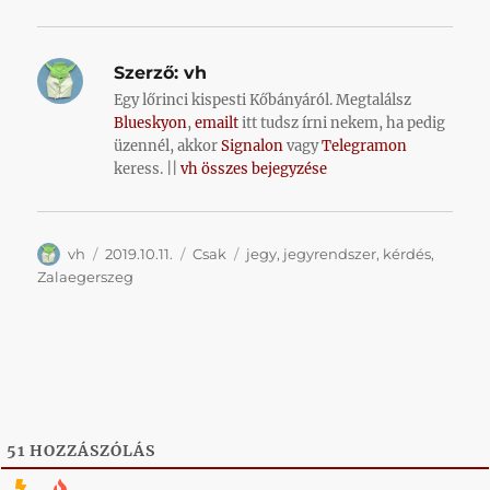
Szerző:
vh
Egy lőrinci kispesti Kőbányáról. Megtalálsz
Blueskyon
,
emailt
itt tudsz írni nekem, ha pedig
üzennél, akkor
Signalon
vagy
Telegramon
keress. ||
vh összes bejegyzése
Szerző
Közzétéve
Kategória
Címke
vh
2019.10.11.
Csak
jegy
,
jegyrendszer
,
kérdés
,
Zalaegerszeg
51
HOZZÁSZÓLÁS