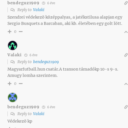
bendeguz1909
6 éve
Reply to
Valaki
Szendrei védekezö középpalyas, a jatékstilusa alapjan egy
Sergio Busquets a Barcaban, aki kb. életében egy golt lött.
0
Valaki
6 éve
Reply to
bendeguz1909
Magyarfutball.hun csatár.A transon támadókp 10-s 9-s.
Amugy lomha szerintem.
0
bendeguz1909
6 éve
Reply to
Valaki
Védekezö kp