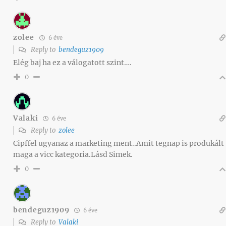
zolee
6 éve
Reply to
bendeguz1909
Elég baj ha ez a válogatott szint….
0
Valaki
6 éve
Reply to
zolee
Cipffel ugyanaz a marketing ment..Amit tegnap is produkált
maga a vicc kategoria.Lásd Simek.
0
bendeguz1909
6 éve
Reply to
Valaki