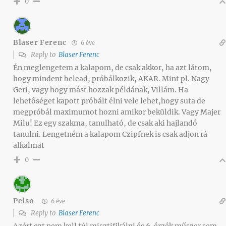
0
Blaser Ferenc
6 éve
Reply to
Blaser Ferenc
Én meglengetem a kalapom, de csak akkor, ha azt látom,
hogy mindent belead, próbálkozik, AKAR. Mint pl. Nagy
Geri, vagy hogy mást hozzak példának, Villám. Ha
lehetőséget kapott próbált élni vele lehet,hogy suta de
megpróbál maximumot hozni amikor beküldik. Vagy Majer
Milu! Ez egy szakma, tanulható, de csak aki hajlandó
tanulni. Lengetném a kalapom Czipfnek is csak adjon rá
alkalmat
0
Pelso
6 éve
Reply to
Blaser Ferenc
Azért ezt nem kell túl misztifikálni és 6. érzék műszer sem