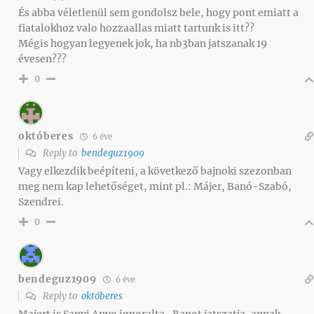
És abba véletlenül sem gondolsz bele, hogy pont emiatt a
fiatalokhoz valo hozzaallas miatt tartunk is itt??
Mégis hogyan legyenek jok, ha nb3ban jatszanak 19
évesen???
0
októberes
6 éve
Reply to
bendeguz1909
Vagy elkezdik beépíteni, a következő bajnoki szezonban
meg nem kap lehetőséget, mint pl.: Májer, Banó-Szabó,
Szendrei.
0
bendeguz1909
6 éve
Reply to
októberes
Majert is Sanyi Anyo ignoralta.. Banot jatszatja, annak