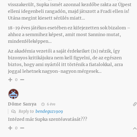
visszakerült, Supka ismét azonnal kezdőbe rakta az Újpest
elleni idegenbeli rangadón, majd játszott a Fradi ellen is!
Utána megint kiesett sérülés miatt…
18-19 éves játékos esetében ez kifejezetten sok bizalom –
ahhoz a semmihez képest, amit most Sannino mutat,
mindenféleképpen…
Az akadémia vezetői a saját érdekeiket (is) nézik, így
bizonyos kritikájukra nem kell figyelni, de az egészen
biztos, hogy ami nyártól itt történik a fiatalokkal, arra
joggal lehetnek nagyon-nagyon mérgesek…
0
Döme Sanya
6 éve
Reply to
bendeguz1909
Intézed már Supka szentéavatását???
0