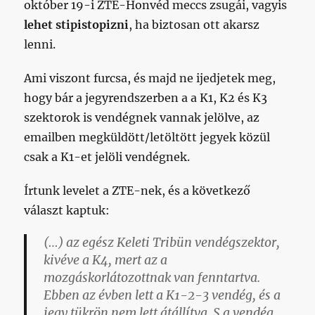
október 19-i ZTE-Honvéd meccs zsugái, vagyis
lehet stipistopizni
, ha biztosan ott akarsz
lenni.
Ami viszont furcsa, és majd ne ijedjetek meg,
hogy bár a jegyrendszerben a a K1, K2 és K3
szektorok is vendégnek vannak jelölve, az
emailben megküldött/letöltött jegyek közül
csak a K1-et jelöli vendégnek.
Írtunk levelet a ZTE-nek, és a következő
választ kaptuk:
(…) az egész Keleti Tribün vendégszektor,
kivéve a K4, mert az a
mozgáskorlátozottnak van fenntartva.
Ebben az évben lett a K1-2-3 vendég, és a
jegy tükrön nem lett átállítva. S a vendég