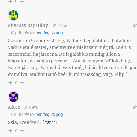
0
obviusz kapitány
6 éve
Reply to
bendeguz1909
Szerintem Szendrei kb. egy Vadócz. Legalábbis a fiatalkori
Vadira emlékeztet, amennyire emlékszem még rá. És én is
szeretném, ha játszana. De legalábbis mindig üljön a
kispadon, és kapjon perceket. (Annak nagyon örülök, hogy
Banót játszatja Sannyibá. Ezért még hálásak leszünk neki pár
év múlva, amikor Banó beérik, mint Gazdag, vagy Filip.)
0
After
6 éve
Reply to
bendeguz1909
Szia, Szendrei!! ??
???
0