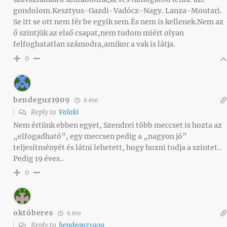
gondolom.Kesztyus-Gazdi-Vadócz-Nagy. Lanza-Moutari.
Se itt se ott nem fér be egyik sem.Ès nem is kellenek.Nem az
ő szintjük az első csapat,nem tudom miért olyan
felfoghatatlan számodra,amikor a vak is látja.
0
bendeguz1909
6 éve
Reply to
Valaki
Nem értünk ebben egyet, Szendrei több meccset is hozta az
„elfogadható”, egy meccsen pedig a „nagyon jó”
teljesítményét és látni lehetett, hogy hozni tudja a szintet..
Pedig 19 éves..
0
októberes
6 éve
Reply to
bendeguz1909