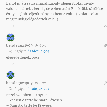
Banót is játszatta a fiatalszabály idején Supka, tavaly
valóban hátrébb került, de ebben azért Banó több sérülése
és gyengébb teljesítménye is benne volt… (Emiatt sokan
még mindig elégedettek vele..)
0
bendeguz1909
6 éve
Reply to
bendeguz1909
elégedetlenek, bocs
0
bendeguz1909
6 éve
Reply to
bendeguz1909
Ezzel szemben a tények:
– Vécseit ő tette be már 18 évesen
– Májert ő tette be 18 évesen