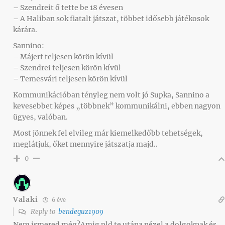
– Szendreit ő tette be 18 évesen
– A Haliban sok fiatalt játszat, többet idősebb játékosok
kárára.
Sannino:
– Májert teljesen körön kívül
– Szendrei teljesen körön kívül
– Temesvári teljesen körön kívül
Kommunikációban tényleg nem volt jó Supka, Sannino a
kevesebbet képes „többnek” kommunikálni, ebben nagyon
ügyes, valóban.
Most jönnek fel elvileg már kiemelkedőbb tehetségek,
meglátjuk, őket mennyire játszatja majd..
0
Valaki
6 éve
Reply to
bendeguz1909
Nem ismered még?Amig pld te utána nézel a dolgoknak és