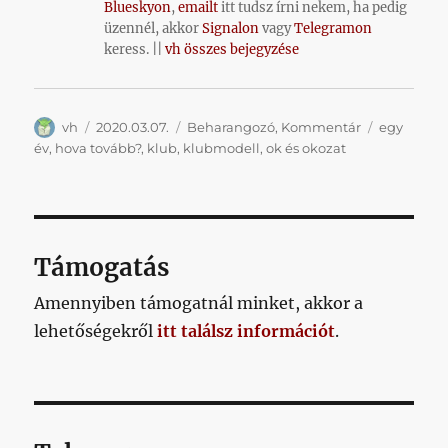
Blueskyon
,
emailt
itt tudsz írni nekem, ha pedig
üzennél, akkor
Signalon
vagy
Telegramon
keress. ||
vh összes bejegyzése
Szerző
Közzétéve
Kategória
Címke
vh
2020.03.07.
Beharangozó
,
Kommentár
egy
év
,
hova tovább?
,
klub
,
klubmodell
,
ok és okozat
Támogatás
Amennyiben támogatnál minket, akkor a
lehetőségekről
itt találsz információt
.