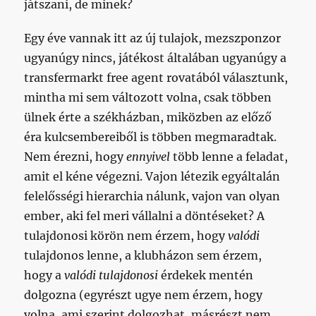
játszani, de minek?
Egy éve vannak itt az új tulajok, mezszponzor
ugyanúgy nincs, játékost általában ugyanúgy a
transfermarkt free agent rovatából választunk,
mintha mi sem változott volna, csak többen
ülnek érte a székházban, miközben az előző
éra kulcsembereiből is többen megmaradtak.
Nem érezni, hogy
ennyivel
több lenne a feladat,
amit el kéne végezni. Vajon létezik egyáltalán
felelősségi hierarchia nálunk, vajon van olyan
ember, aki fel meri vállalni a döntéseket? A
tulajdonosi körön nem érzem, hogy
valódi
tulajdonos lenne, a klubházon sem érzem,
hogy a
valódi tulajdonosi
érdekek mentén
dolgozna (egyrészt ugye nem érzem, hogy
volna, ami szerint dolgozhat, másrészt nem