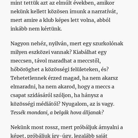
mint tettük azt az elmúlt években, amikor
nekünk kellett közösen írnunk a narratívát,
mert amire a klub képes lett volna, abból
inkább nem kértünk.
Nagyon nehéz, nyilván, mert egy szurkolónak
milyen eszközei vannak? Kiabálhat egy
meccsen, távol maradhat a meccstől,
hőböröghet a közösségi felületeken, és?
Tehetetlennek érzed magad, ha nem akarsz
elmaradni, ha nem akarod, hogy a meccs a
csapat szidásáról szóljon, ha hánysz a
közösségi médiától? Nyugalom, az is vagy.
Tessék mondani, a belgák hova álljanak?
Nekünk most rossz, mert próbáljuk árnyalni a
képet, próbáljuk így-úgy, legalább saját