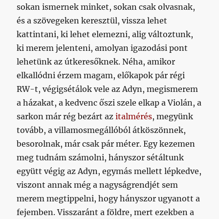
sokan ismernek minket, sokan csak olvasnak,
és a szövegeken keresztül, vissza lehet
kattintani, ki lehet elemezni, alig változtunk,
ki merem jelenteni, amolyan igazodási pont
lehetünk az útkeresőknek. Néha, amikor
elkallódni érzem magam, előkapok pár régi
RW-t, végigsétálok vele az Adyn, megismerem
a házakat, a kedvenc őszi szele elkap a Violán, a
sarkon már rég bezárt az
italmérés
, megyünk
tovább, a villamosmegállóból átköszönnek,
besorolnak, már csak pár méter. Egy kezemen
meg tudnám számolni, hányszor sétáltunk
együtt végig az Adyn, egymás mellett lépkedve,
viszont annak még a nagyságrendjét sem
merem megtippelni, hogy hányszor ugyanott a
fejemben. Visszaránt a földre, mert ezekben a