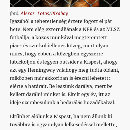
fotó:
Alexas_Fotos
/
Pixabay
Igazából a tehetetlenség érzete fogott el pár
hete. Nem elég externáliának a NER és az MLSZ
futballja, a közös munkával megteremtett
piac- és szurkolóellenes közeg, mert olyan
nincs, hogy ebben a közegben egyszerre
lubickoljon és legyen outsider a Kispest, ahogy
azt egy Hemingway valahogy meg tudta oldani,
miközben már akkoriban is érezni lehetett:
elérte a határait. Be leszünk darálva, mert be
kellett darálni minket is. Eltelt egy év, itt az
ideje szembesülünk a bedarálás hozadékaival.
Eltűnhet alólunk a Kispest, ha nem állunk ki
továbbra is ugyanolyan lelkesedéssel mellette,