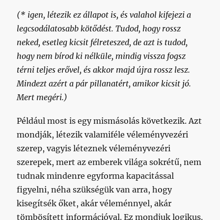
(* igen, létezik ez állapot is, és valahol kifejezi a
legcsodálatosabb kötődést. Tudod, hogy rossz
neked, esetleg kicsit félreteszed, de azt is tudod,
hogy nem bírod ki nélküle, mindig vissza fogsz
térni teljes erővel, és akkor majd újra rossz lesz.
Mindezt azért a pár pillanatért, amikor kicsit jó.
Mert megéri.)
Például most is egy mismásolás következik. Azt
mondják, létezik valamiféle véleményvezéri
szerep, vagyis léteznek véleményvezéri
szerepek, mert az emberek világa sokrétű, nem
tudnak mindenre egyforma kapacitással
figyelni, néha szükségük van arra, hogy
kisegítsék őket, akár véleménnyel, akár
tömbösített információval. Ez mondjuk logikus.