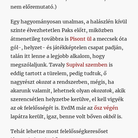
nem előremutató.)
Egy hagyományosan unalmas, a halászlén kívül
szinte élvezhetetlen Paks előtt, miközben
átmenetileg továbbra is
Pisont ül
a meccsek óta
gól-, helyzet- és játékképtelen csapat padján,
talán itt lenne a legjobb alkalom, hogy
megszólaljunk. Tavaly
Supival szemben
is
eddig tartott a türelem, pedig tudtuk, ő
nagyrészt
okozat
a rendszerben, mégis, ha
akarunk valamit, lehetnek olyan
okozatok
, akik
szerencsétlen helyzetbe kerülve, el kell vigyék
az
ok
felelősségét is. EvdM már az
ősz végén
lapátra került, igaz, benne volt bőven
okból
is.
Tehát lehetne most felelősségkeresőset