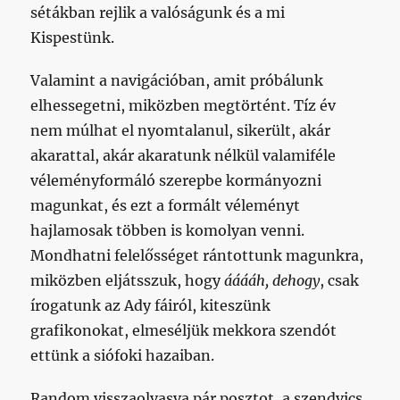
sétákban rejlik a valóságunk és a mi
Kispestünk.
Valamint a navigációban, amit próbálunk
elhessegetni, miközben megtörtént. Tíz év
nem múlhat el nyomtalanul, sikerült, akár
akarattal, akár akaratunk nélkül valamiféle
véleményformáló szerepbe kormányozni
magunkat, és ezt a formált véleményt
hajlamosak többen is komolyan venni.
Mondhatni felelősséget rántottunk magunkra,
miközben eljátsszuk, hogy
ááááh, dehogy
, csak
írogatunk az Ady fáiról, kiteszünk
grafikonokat, elmeséljük mekkora szendót
ettünk a siófoki hazaiban.
Random visszaolvasva pár posztot, a szendvics