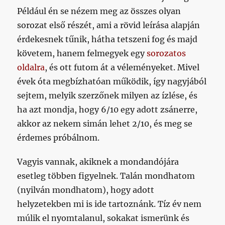
Például én se nézem meg az összes olyan
sorozat első részét, ami a rövid leírása alapján
érdekesnek tűnik, hátha tetszeni fog és majd
követem, hanem felmegyek egy
sorozatos
oldalra
, és ott futom át a véleményeket. Mivel
évek óta megbízhatóan működik, így nagyjából
sejtem, melyik szerzőnek milyen az ízlése, és
ha azt mondja, hogy 6/10 egy adott zsánerre,
akkor az nekem simán lehet 2/10, és meg se
érdemes próbálnom.
Vagyis vannak, akiknek a mondandójára
esetleg többen figyelnek. Talán mondhatom
(nyilván mondhatom), hogy adott
helyzetekben mi is ide tartoznánk. Tíz év nem
múlik el nyomtalanul, sokakat ismerünk és