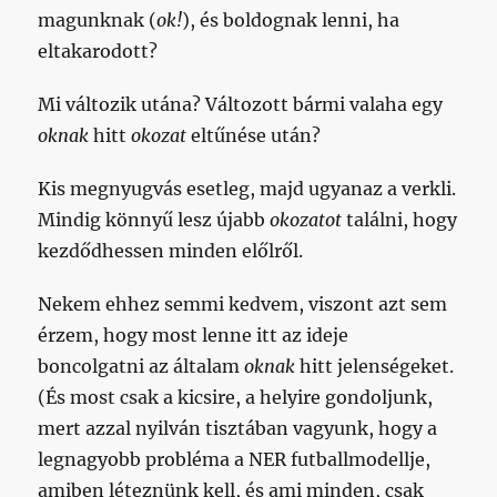
magunknak (
ok!
), és boldognak lenni, ha
eltakarodott?
Mi változik utána? Változott bármi valaha egy
oknak
hitt
okozat
eltűnése után?
Kis megnyugvás esetleg, majd ugyanaz a verkli.
Mindig könnyű lesz újabb
okozatot
találni, hogy
kezdődhessen minden előlről.
Nekem ehhez semmi kedvem, viszont azt sem
érzem, hogy most lenne itt az ideje
boncolgatni az általam
oknak
hitt jelenségeket.
(És most csak a kicsire, a helyire gondoljunk,
mert azzal nyilván tisztában vagyunk, hogy a
legnagyobb probléma a NER futballmodellje,
amiben léteznünk kell, és ami minden, csak