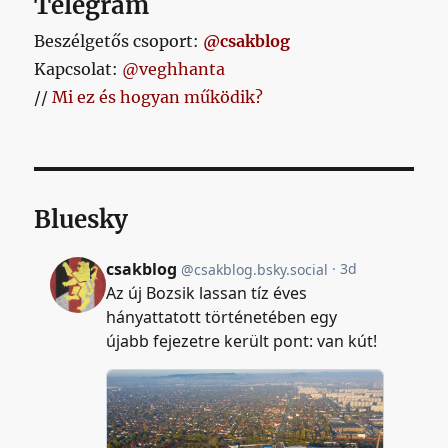
Telegram
Beszélgetős csoport:
@csakblog
Kapcsolat:
@veghhanta
//
Mi ez és hogyan működik?
Bluesky