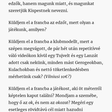
edzők, hanem magunk miatt, és magunkat
szeretjük Kispestnek nevezni.
Küldjem el a francba az edzőt, mert olyan a
játékunk, amilyen?
Küldjem el a francba a klubmodellt, mert a
szépen megvágott, de pár hét után repetitívvé
váló videókon kívül egy Tujvelt és egy Lanzát
adott csak nekünk, minden mást Gerogeokban,
Kulachokban és nettó töketlenkedésben
mérhetünk csak?
(Vilniusi 10€?)
Küldjem el a francba a játékost, aki öt méterről
képtelen kaput találni? Mondjam a szemébe,
hogy ő az
ok,
és nem az
okozat
? Megéri egy
esetleges rövidtávú cél miatt hazudni