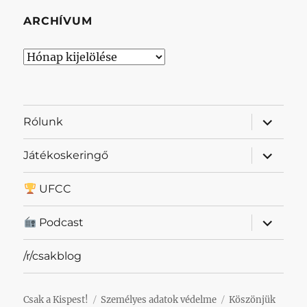
ARCHÍVUM
Archívum
almenü
Rólunk
szétnyit
almenü
Játékoskeringő
szétnyit
UFCC
almenü
Podcast
szétnyit
/r/csakblog
Csak a Kispest!
Személyes adatok védelme
Köszönjük