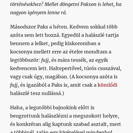
történésekhez? Mellet döngetni Pakson is lehet, ha
nagyon igényem lenne rá.
Másodszor Paks a héten. Kedvem sokkal több
azóta sem lett hozzá. Egyedül a halászlé tartja
bennem a lelket, pedig kiskoromban a
kocsonya mellett erre az ételre mondtam a
legtöbbször:
fujj
, és mára tessék, az egyik
kedvencem lett. Haltepertővel, túrós csuszával,
vagy csak úgy, magában. (A kocsonya azóta is
fujj
, és igazából a Paks is, amit csak a
kömlődi
halászlé tesz nullássá.)
Haha, a legutóbbi bajnokink előtt is
beugrottunk halászlézni a megszokott helyre,
és konkrétan alig kaptunk szabad asztalt, mert
a többinél, talán egy kivételével mindenhol