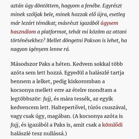
aztán úgy döntöttem, hagyom a fenébe. Egyrészt
minek szóljak bele, minek hozzak elő újra, esetleg
már lezárt témákat; másrészt igazából
úgysem
használom
a platformot, tehát mi közöm az ottani
történésekhez? Mellet döngetni Pakson is lehet, ha
nagyon igényem lenne rá.
Másodszor Paks a héten. Kedvem sokkal több
azóta sem lett hozzá. Egyedül a halászlé tartja
bennem a lelket, pedig kiskoromban a
kocsonya mellett erre az ételre mondtam a
legtöbbször:
fujj
, és mára tessék, az egyik
kedvencem lett. Haltepertővel, túrós csuszával,
vagy csak úgy, magában. (A kocsonya azóta is
fujj
, és igazából a Paks is, amit csak a
kömlődi
halászlé tesz nullássá.)