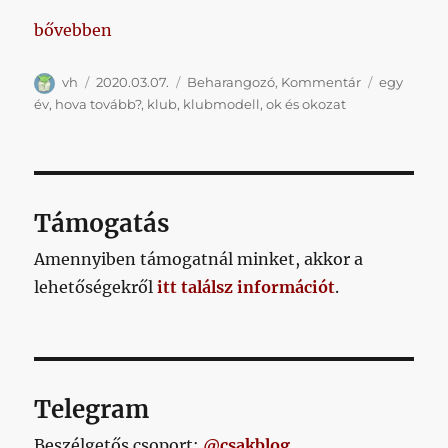
„Ha vannak pillanatok, amikor erősen kell hinni sa
bővebben
Szerző
Közzétéve
Kategória
Címke
vh
2020.03.07.
Beharangozó
,
Kommentár
egy
év
,
hova tovább?
,
klub
,
klubmodell
,
ok és okozat
Támogatás
Amennyiben támogatnál minket, akkor a
lehetőségekről
itt találsz információt
.
Telegram
Beszélgetős csoport:
@csakblog