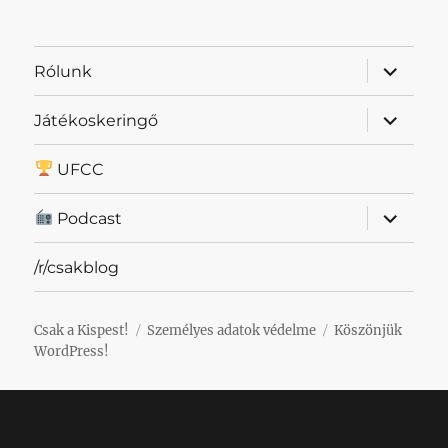
almenü
Rólunk
szétnyit
almenü
Játékoskeringő
szétnyit
UFCC
almenü
Podcast
szétnyit
/r/csakblog
Csak a Kispest!
Személyes adatok védelme
Köszönjük
WordPress!