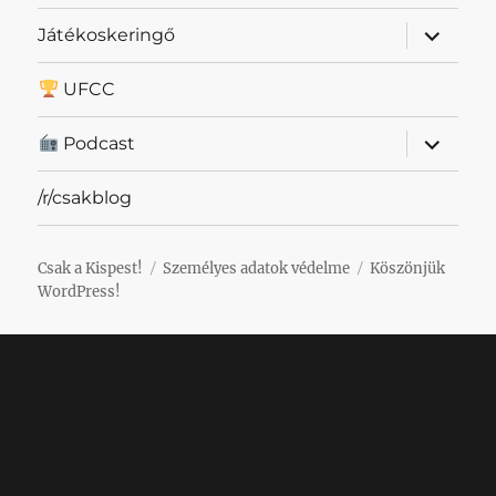
almenü
Játékoskeringő
szétnyit
UFCC
almenü
Podcast
szétnyit
/r/csakblog
Csak a Kispest!
Személyes adatok védelme
Köszönjük
WordPress!