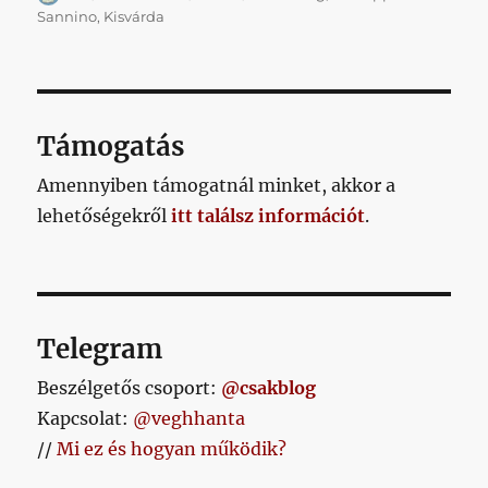
Sannino
,
Kisvárda
Támogatás
Amennyiben támogatnál minket, akkor a
lehetőségekről
itt találsz információt
.
Telegram
Beszélgetős csoport:
@csakblog
Kapcsolat:
@veghhanta
//
Mi ez és hogyan működik?