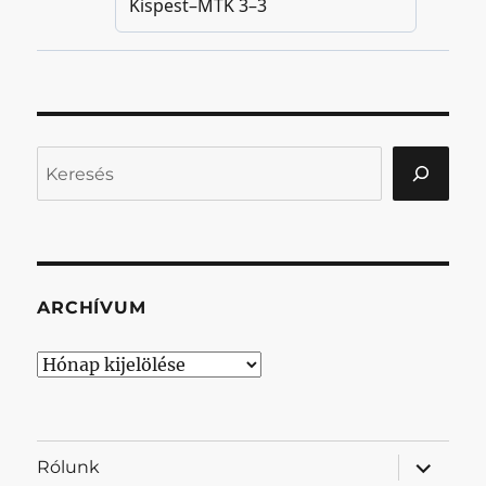
Keresés
ARCHÍVUM
Archívum
almenü
Rólunk
szétnyit