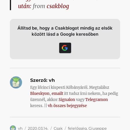
után:
from
csakblog
Állítsd be, hogy a Csakblogot mindig az elsők
között lásd a Google keresőben
Szerző:
vh
Egy lőrinci kispesti Kőbányáról. Megtalálsz
Blueskyon
,
emailt
itt tudsz írni nekem, ha pedig
üzennél, akkor
Signalon
vagy
Telegramon
keress. ||
vh összes bejegyzése
Szerző
Közzétéve
Kategória
Címke
vh
2020.03.14.
Csak
felelősség
,
Giuseppe