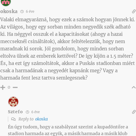
okoska
6 éve
Valaki elmagyarázná, hogy ezek a számok hogyan jönnek ki.
Az világos, hogy egy sorban minden negyedik szék adható
ki. Ha néggyel osszuk el a kapacitásokat (ahogy a hazai
meccseknél csináltátok), akkor feltételezzük, hogy nem
maradnak ki sorok. Jól gondolom, hogy minden sorban
eltolva ülnek az emberek kettővel? De így kijön a 1.5 méter?
És, ha ezt így számoltátok, akkor a Puskás stadionban miért
csak a harmadának a negyedét kapnánk meg? Vagy a
harmada fent lesz tartva semlegesnek?
0
Sztefo
6 éve
Reply to
okoska
Én úgy tudom, hogy a szabályzat szerint a kupadöntőre a
stadion harmada az egyik, a másik harmada a másik klub