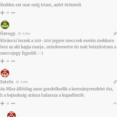
Kedden ezt mar még irtam, azért örömteli
0
Özvegy
6 éve
Kíváncsi leszek a 100-200 jegyes meccsek esetén mekkora
lesz az aki kapja marja…mindenesetre én már beizzítottam a
meccsjegy figyelőt :-)
0
Sztefo
6 éve
Az Mlsz állítólag azon gondolkodik a kormányrendelet óta,
h a bajnokság utánra halassza a kupadöntőt.
0