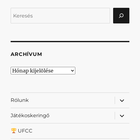
Keresés
ARCHÍVUM
Archívum
almenü
Rólunk
szétnyit
almenü
Játékoskeringő
szétnyit
UFCC