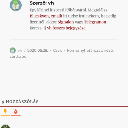
Szerző:
vh
Egy lőrinci kispesti Kőbányáról. Megtalálsz
Blueskyon
,
emailt
itt tudsz írni nekem, ha pedig
üzennél, akkor
Signalon
vagy
Telegramon
keress. ||
vh összes bejegyzése
Szerző
Közzétéve
Kategória
Címke
vh
2020.05.28.
Csak
kormányhatározat
,
néző
,
zártkapu
9
HOZZÁSZÓLÁS