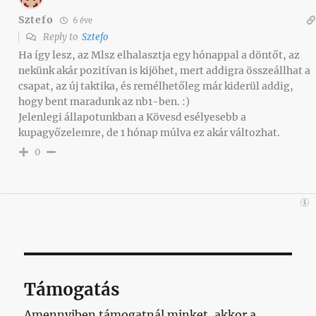
Sztefo
6 éve
Reply to
Sztefo
Ha így lesz, az Mlsz elhalasztja egy hónappal a döntőt, az
nekünk akár pozitívan is kijöhet, mert addigra összeállhat a
csapat, az új taktika, és remélhetőleg már kiderül addig,
hogy bent maradunk az nb1-ben. :)
Jelenlegi állapotunkban a Kövesd esélyesebb a
kupagyőzelemre, de 1 hónap múlva ez akár változhat.
0
Támogatás
Amennyiben támogatnál minket, akkor a