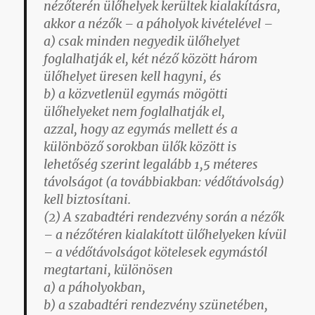
nézőterén ülőhelyek kerültek kialakításra,
akkor a nézők – a páholyok kivételével –
a) csak minden negyedik ülőhelyet
foglalhatják el, két néző között három
ülőhelyet üresen kell hagyni, és
b) a közvetlenül egymás mögötti
ülőhelyeket nem foglalhatják el,
azzal, hogy az egymás mellett és a
különböző sorokban ülők között is
lehetőség szerint legalább 1,5 méteres
távolságot (a továbbiakban: védőtávolság)
kell biztosítani.
(2) A szabadtéri rendezvény során a nézők
– a nézőtéren kialakított ülőhelyeken kívül
– a védőtávolságot kötelesek egymástól
megtartani, különösen
a) a páholyokban,
b) a szabadtéri rendezvény szünetében,