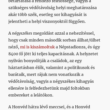
betartatása a rendező felelőssége, vagyis a
szükséges védőtávolság helyi meghatározása
akár több szék, esetleg sor kihagyását is
jelentheti a helyi viszonyoktól függően.
A
négyszékes
megoldást azzal a nehezítéssel,
hogy csak minden második sorban állhat/ülhet
néző,
mi is kiszámoltuk
a Népstadionra, és úgy
8400 fő jött ki teljes kapacitásnak. A helyzetet
nyilván bonyolítják a családok, az egy
háztartásban élők, valamint a politikusok és
barátaik, mert rájuk nem vonatkozik a
védőtávolság, vagyis a négyszékes kihagyás
ellenére is felfedezhetünk majd foltokban
embereket a lelátókon.
A Honvéd hátra lévő meccsei, és a Honvéd