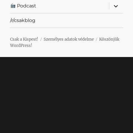
almenü
Podcast
szétnyit
/r/csakblog
Csak a Kispest!
Személyes adatok védelme
Köszönjük
WordPress!