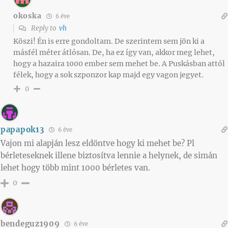
okoska
6 éve
Reply to
vh
Köszi! Én is erre gondoltam. De szerintem sem jön ki a
másfél méter átlósan. De, ha ez így van, akkor meg lehet,
hogy a hazaira 1000 ember sem mehet be. A Puskásban attól
félek, hogy a sok szponzor kap majd egy vagon jegyet.
0
papapok13
6 éve
Vajon mi alapján lesz eldöntve hogy ki mehet be? Pl
bérleteseknek illene biztosítva lennie a helynek, de simán
lehet hogy több mint 1000 bérletes van.
0
bendeguz1909
6 éve