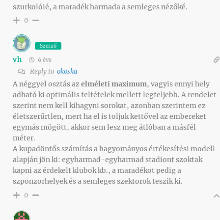
szurkolóié, a maradék harmada a semleges nézőké.
0
Szerző
vh
6 éve
Reply to
okoska
A néggyel osztás az
elméleti maximum
, vagyis ennyi hely
adható ki optimális feltételek mellett legfeljebb. A rendelet
szerint nem kell kihagyni sorokat, azonban szerintem ez
életszerűrtlen, mert ha el is toljuk kettővel az embereket
egymás mögött, akkor sem lesz meg átlóban a másfél
méter.
A kupadöntős számítás a hagyományos értékesítési modell
alapján jön ki: egyharmad-egyharmad stadiont szoktak
kapni az érdekelt klubok kb., a maradékot pedig a
szponzorhelyek és a semleges szektorok teszik ki.
0