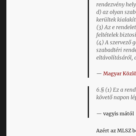
a
rendezvény hely
meccsre
d) az olyan sza
járást!
kerültek kialakít
című
(3) Az e rendele
bejegyzéshez
feltételek biztos
(4) A szervező 
szabadtéri rend
eltávolításáról,
Magyar Közlö
6.§ (1) Ez a rend
követő napon lé
vagyis mától
Azért az MLSZ b