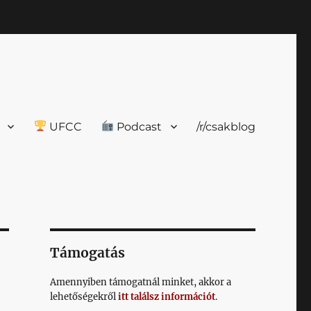
UFCC
Podcast
/r/csakblog
Támogatás
Amennyiben támogatnál minket, akkor a
lehetőségekről
itt találsz információt
.