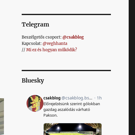
Telegram
Beszélgetős csoport:
@csakblog
Kapcsolat:
@veghhanta
//
Mi ez és hogyan működik?
Bluesky