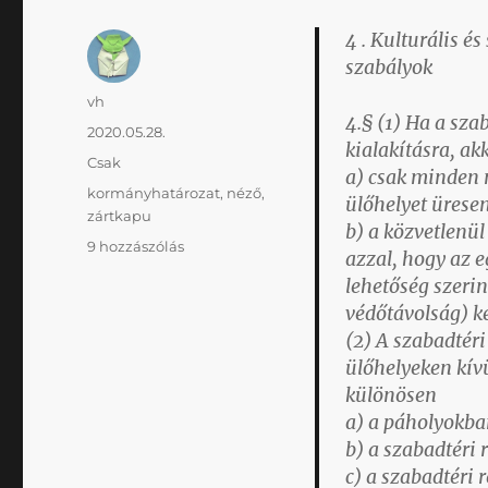
4 . Kulturális 
szabályok
Szerző
vh
4.§ (1) Ha a sza
Közzétéve
2020.05.28.
kialakításra, ak
Kategória
Csak
a) csak minden n
Címke
kormányhatározat
,
néző
,
ülőhelyet üresen
zártkapu
b) a közvetlenül
A
9 hozzászólás
azzal, hogy az e
Kormány
lehetőség szerin
241/2020.
védőtávolság) ke
(V.
27.)
(2) A szabadtéri
Korm.
ülőhelyeken kív
rendelete
különösen
a
a) a páholyokba
szabadtéri
b) a szabadtéri
rendezvényekről
c) a szabadtéri 
engedélyezni