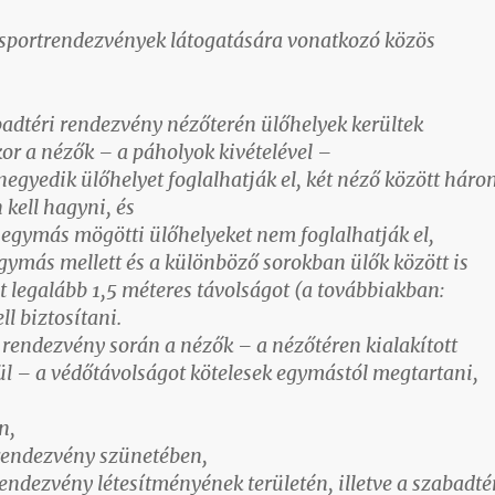
és sportrendezvények látogatására vonatkozó közös
badtéri rendezvény nézőterén ülőhelyek kerültek
kor a nézők – a páholyok kivételével –
egyedik ülőhelyet foglalhatják el, két néző között háro
 kell hagyni, és
 egymás mögötti ülőhelyeket nem foglalhatják el,
gymás mellett és a különböző sorokban ülők között is
t legalább 1,5 méteres távolságot (a továbbiakban:
ll biztosítani.
 rendezvény során a nézők – a nézőtéren kialakított
ül – a védőtávolságot kötelesek egymástól megtartani,
n,
 rendezvény szünetében,
rendezvény létesítményének területén, illetve a szabadté