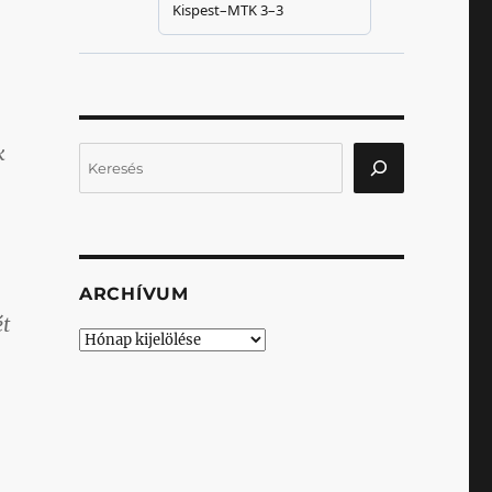
k
Keresés
ARCHÍVUM
ét
Archívum