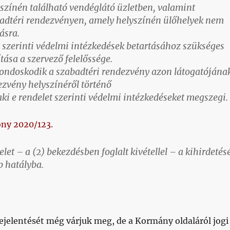
színén található vendéglátó üzletben, valamint
badtéri rendezvényen, amely helyszínén ülőhelyek nem
ásra.
t szerinti védelmi intézkedések betartásához szükséges
ítása a szervező felelőssége.
gondoskodik a szabadtéri rendezvény azon látogatójána
ezvény helyszínéről történő
 aki e rendelet szerinti védelmi intézkedéseket megszegi.
ny 2020/123.
elet – a (2) bekezdésben foglalt kivétellel – a kihirdetés
p hatályba.
ejelentését még várjuk meg, de a Kormány oldaláról jogi