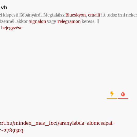
vh
ci kispesti Kőbányáról. Megtalálsz
Blueskyon
,
emailt
itt tudsz írni neke
üzennél, akkor
Signalon
vagy
Telegramon
keress. ||
 bejegyzése
ort.hu/minden_mas_foci/aranylabda-alomcsapat-
t-2789303