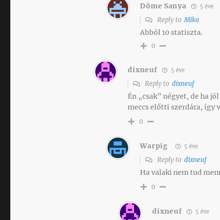
Döme Sanya
5 éve
Reply to
Mika
Abból 10 statiszta.
0
dixneuf
5 éve
Reply to
dixneuf
Én „csak” négyet, de ha j
meccs előtti szerdára, így
0
Warpig
5 éve
Reply to
dixneuf
Ha valaki nem tud menni
0
dixneuf
5 éve