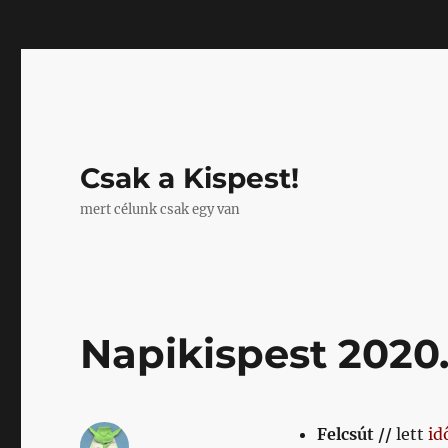
Mastodon
Csak a Kispest!
mert célunk csak egy van
Napikispest 2020.1
Felcsút //
lett
id