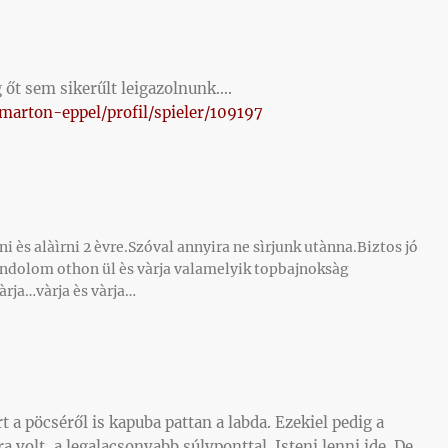
g őt sem sikerűlt leigazolnunk….
arton-eppel/profil/spieler/109197
e
i ès alàìrni 2 èvre.Szóval annyira ne sìrjunk utànna.Biztos jó
ondolom othon ül ès vàrja valamelyik topbajnoksàg
rja…vàrja ès vàrja…
a pöcséről is kapuba pattan a labda. Ezekiel pedig a
 volt, a legalacsonyabb súlyponttal. Isteni lenni ide. De