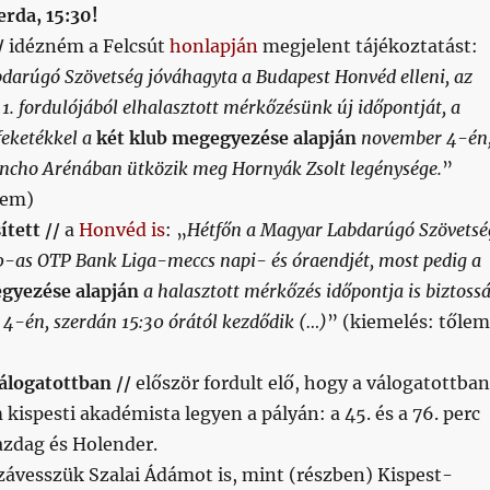
rda, 15:30!
/
idézném a Felcsút
honlapján
megjelent tájékoztatást:
darúgó Szövetség jóváhagyta a Budapest Honvéd elleni, az
1. fordulójából elhalasztott mérkőzésünk új időpontját, a
feketékkel a
két klub megegyezése alapján
november 4-én
ncho Arénában ütközik meg Hornyák Zsolt legénysége.
”
lem)
tett //
a
Honvéd is
: „
Hétfőn a Magyar Labdarúgó Szövetsé
20-as OTP Bank Liga-meccs napi- és óraendjét, most pedig a
gyezése alapján
a halasztott mérkőzés időpontja is biztoss
 4-én, szerdán 15:30 órától kezdődik (…)
” (kiemelés: tőlem
álogatottban //
először fordult elő, hogy a válogatottban
kispesti akadémista legyen a pályán: a 45. és a 76. perc
azdag és Holender.
ávesszük Szalai Ádámot is, mint (részben) Kispest-