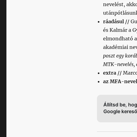
nevelést, akko
utánpótlásunk
ráadásul //
Gu
és Kalmár a Gy
elmondható 
akadémiai nev
poszt egy kor
MTK-nevelés, c
extra //
Marco 
az MFA-nevel
Állítsd be, ho
Google keres