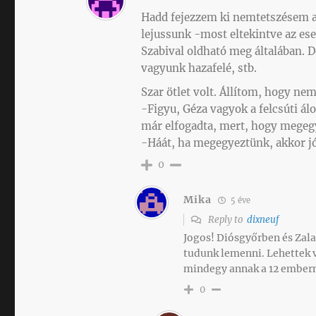
Hadd fejezzem ki nemtetszésem a
lejussunk -most eltekintve az ese
Szabival oldható meg általában. 
vagyunk hazafelé, stb.
Szar ötlet volt. Állítom, hogy ne
-Figyu, Géza vagyok a felcsúti ál
már elfogadta, mert, hogy megeg
-Háát, ha megegyeztünk, akkor 
0
Mika
5 éve
Reply to
dixneuf
Jogos! Diósgyőrben és Zala
tudunk lemenni. Lehettek v
mindegy annak a 12 embern
0