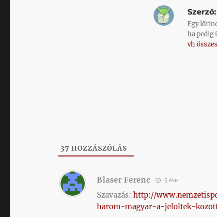
Szerző:
Egy lőrin
ha pedig 
vh összes
37
HOZZÁSZÓLÁS
Blaser Ferenc
5 éve
Szavazás:
http://www.nemzetisp
harom-magyar-a-jeloltek-kozot