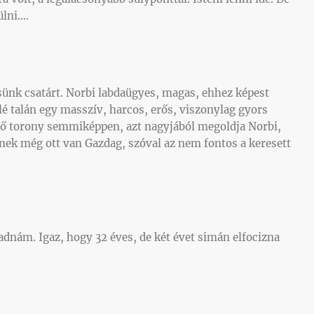
ülni….
ünk csatárt. Norbi labdaügyes, magas, ehhez képest
lé talán egy masszív, harcos, erős, viszonylag gyors
ező torony semmiképpen, azt nagyjából megoldja Norbi,
ek még ott van Gazdag, szóval az nem fontos a keresett
nám. Igaz, hogy 32 éves, de két évet simán elfocizna