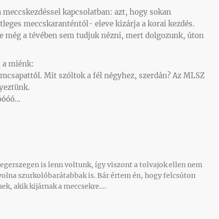
 meccskezdéssel kapcsolatban: azt, hogy sokan
tleges meccskaranténtól- eleve kizárja a korai kezdés.
De még a tévében sem tudjuk nézni, mert dolgozunk, úton
m a miénk:
omcsapattól. Mit szóltok a fél négyhez, szerdán? Az MLSZ
yeztünk.
jóóóó…
egerszegen is lenn voltunk, így viszont a tolvajok ellen nem
olna szurkolóbarátabbak is. Bár értem én, hogy felcsúton
ek, akik kijárnak a meccsekre….