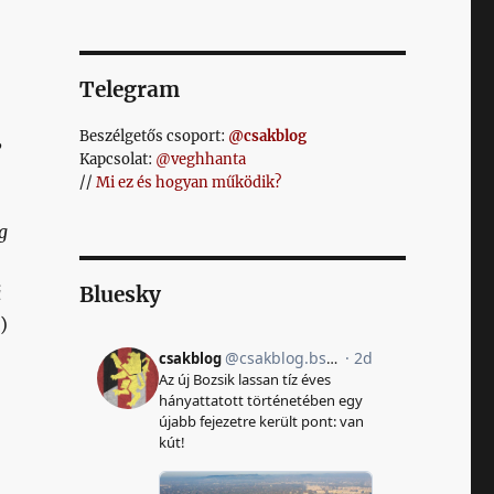
Telegram
Beszélgetős csoport:
@csakblog
,
Kapcsolat:
@veghhanta
//
Mi ez és hogyan működik?
g
Bluesky
á
)