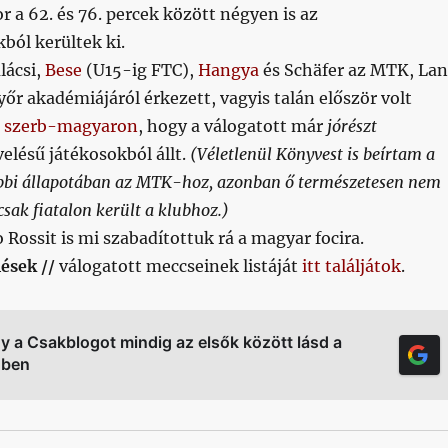
r a 62. és 76. percek között négyen is az
ból kerültek ki.
lácsi,
Bese
(U15-ig FTC),
Hangya
és Schäfer az MTK, La
őr akadémiájáról érkezett, vagyis talán először volt
a
szerb-magyaron
, hogy a válogatott már
jórészt
elésű játékosokból állt.
(Véletlenül Könyvest is beírtam a
ábbi állapotában az MTK-hoz, azonban ő természetesen nem
sak fiatalon került a klubhoz.)
Rossit is mi szabadítottuk rá a magyar focira.
ések //
válogatott meccseinek listáját
itt találjátok
.
gy a Csakblogot mindig az elsők között lásd a
őben