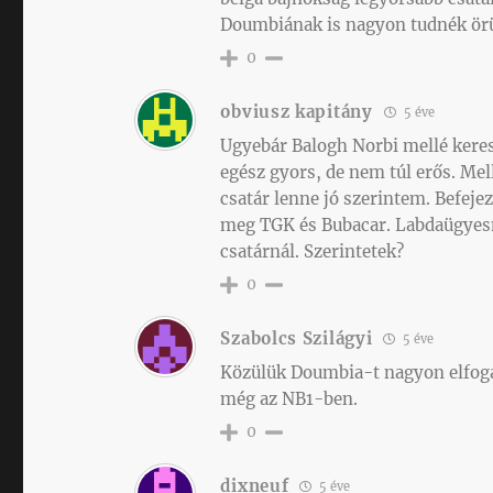
Doumbiának is nagyon tudnék ör
0
obviusz kapitány
5 éve
Ugyebár Balogh Norbi mellé keres
egész gyors, de nem túl erős. Mel
csatár lenne jó szerintem. Befej
meg TGK és Bubacar. Labdaügyesn
csatárnál. Szerintetek?
0
Szabolcs Szilágyi
5 éve
Közülük Doumbia-t nagyon elfogad
még az NB1-ben.
0
dixneuf
5 éve