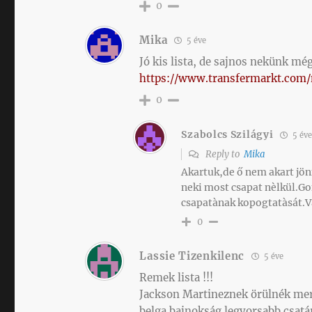
0
Mika
5 éve
Jó kis lista, de sajnos nekünk mé
https://www.transfermarkt.com/m
0
Szabolcs Szilágyi
5 év
Reply to
Mika
Akartuk,de ő nem akart jönn
neki most csapat nèlkül.G
csapatànak kopogtatàsát.Và
0
Lassie Tizenkilenc
5 éve
Remek lista !!!
Jackson Martineznek örülnék mert 
belga bajnokság legyorsabb csatára