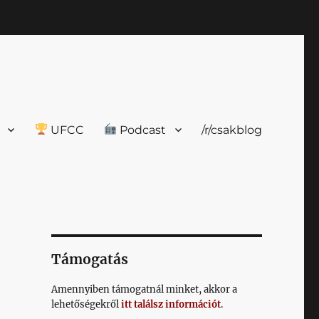
UFCC
Podcast
/r/csakblog
Támogatás
Amennyiben támogatnál minket, akkor a
lehetőségekről
itt találsz információt
.