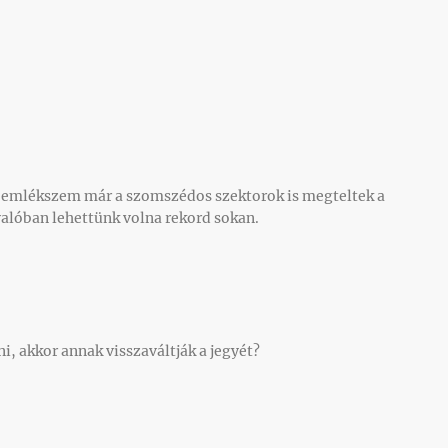
ól emlékszem már a szomszédos szektorok is megteltek a
 valóban lehettünk volna rekord sokan.
, akkor annak visszaváltják a jegyét?