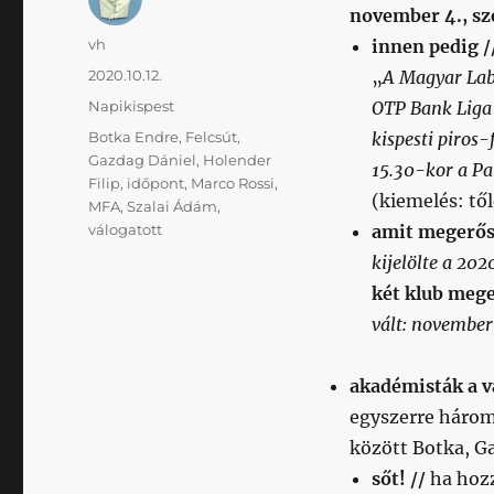
november 4., sze
Szerző
vh
innen pedig /
Közzétéve
2020.10.12.
„
A Magyar Lab
Kategória
Napikispest
OTP Bank Liga 
Címke
Botka Endre
,
Felcsút
,
kispesti piros-
Gazdag Dániel
,
Holender
15.30-kor a Pa
Filip
,
időpont
,
Marco Rossi
,
(kiemelés: tő
MFA
,
Szalai Ádám
,
válogatott
amit megerősí
kijelölte a 20
két klub mege
vált: november
akadémisták a v
egyszerre három 
között Botka, G
sőt! //
ha hozz