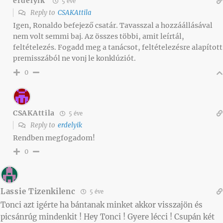
erdelyik
5 éve
Reply to
CSAKAttila
Igen, Ronaldo befejező csatár. Tavasszal a hozzáállásával
nem volt semmi baj. Az összes többi, amit leírtál,
feltételezés. Fogadd meg a tanácsot, feltételezésre alapított
premisszából ne vonj le konklúziót.
0
CSAKAttila
5 éve
Reply to
erdelyik
Rendben megfogadom!
0
Lassie Tizenkilenc
5 éve
Tonci azt igérte ha bántanak minket akkor visszajön és
picsánrúg mindenkit ! Hey Tonci ! Gyere lécci ! Csupán két