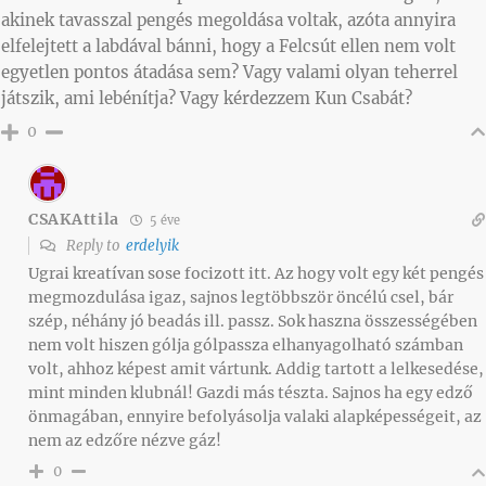
akinek tavasszal pengés megoldása voltak, azóta annyira
elfelejtett a labdával bánni, hogy a Felcsút ellen nem volt
egyetlen pontos átadása sem? Vagy valami olyan teherrel
játszik, ami lebénítja? Vagy kérdezzem Kun Csabát?
0
CSAKAttila
5 éve
Reply to
erdelyik
Ugrai kreatívan sose focizott itt. Az hogy volt egy két pengés
megmozdulása igaz, sajnos legtöbbször öncélú csel, bár
szép, néhány jó beadás ill. passz. Sok haszna összességében
nem volt hiszen gólja gólpassza elhanyagolható számban
volt, ahhoz képest amit vártunk. Addig tartott a lelkesedése,
mint minden klubnál! Gazdi más tészta. Sajnos ha egy edző
önmagában, ennyire befolyásolja valaki alapképességeit, az
nem az edzőre nézve gáz!
0