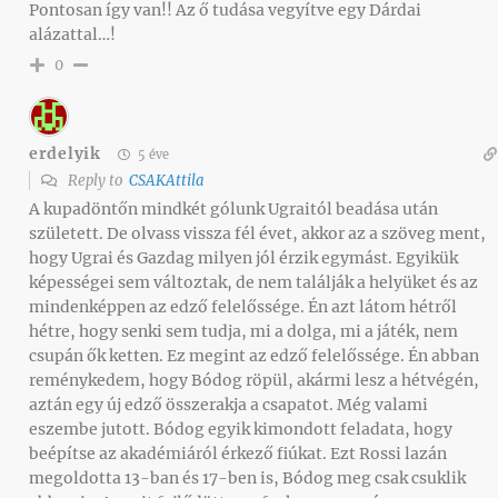
Pontosan így van!! Az ő tudása vegyítve egy Dárdai
alázattal…!
0
erdelyik
5 éve
Reply to
CSAKAttila
A kupadöntőn mindkét gólunk Ugraitól beadása után
született. De olvass vissza fél évet, akkor az a szöveg ment,
hogy Ugrai és Gazdag milyen jól érzik egymást. Egyikük
képességei sem változtak, de nem találják a helyüket és az
mindenképpen az edző felelőssége. Én azt látom hétről
hétre, hogy senki sem tudja, mi a dolga, mi a játék, nem
csupán ők ketten. Ez megint az edző felelőssége. Én abban
reménykedem, hogy Bódog röpül, akármi lesz a hétvégén,
aztán egy új edző összerakja a csapatot. Még valami
eszembe jutott. Bódog egyik kimondott feladata, hogy
beépítse az akadémiáról érkező fiúkat. Ezt Rossi lazán
megoldotta 13-ban és 17-ben is, Bódog meg csak csuklik