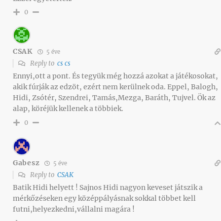
0
CSAK
5 éve
Reply to
cs cs
Ennyi,ott a pont. És tegyük még hozzá azokat a játékosokat,
akik fúrják az edzöt, ezért nem kerülnek oda. Eppel, Balogh,
Hidi, Zsótér, Szendrei, Tamás,Mezga, Baráth, Tujvel. Ök az
alap, köréjük kellenek a többiek.
0
Gabesz
5 éve
Reply to
CSAK
Batik Hidi helyett ! Sajnos Hidi nagyon keveset játszik a
mérkőzéseken egy középpályásnak sokkal többet kell
futni,helyezkedni,vállalni magára !