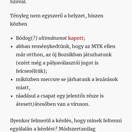
Szóval.
Tényleg nem egyszerű a helyzet, hiszen
közben
Bódog(?)
ultimátumot
kapott
;
abban reménykedtünk, hogy az MTK ellen
már otthon, az új Bozsikban játszhatunk
(ezért még a pályaválasztói jogot is
felcseréltük);
miközben meccsre se járhatunk a lezárások
miatt,
ráadásul a csapat egy jelentős része is
átesett/átesőben van a víruson.
Ilyenkor felmerül a kérdés, hogy minek feltenni
egyálalán a kérdést? Módszertanilag