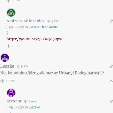
0
Andreas Mikitovics
5 éve
Reply to
Lassie Tizenkilenc
?
https://youtu.be/jyLENQ05Rpw
0
Laszka
5 éve
No, lemondott/kirugtak mar az Urbanyi Bodog paros(t)?
0
dixneuf
5 éve
Reply to
Laszka