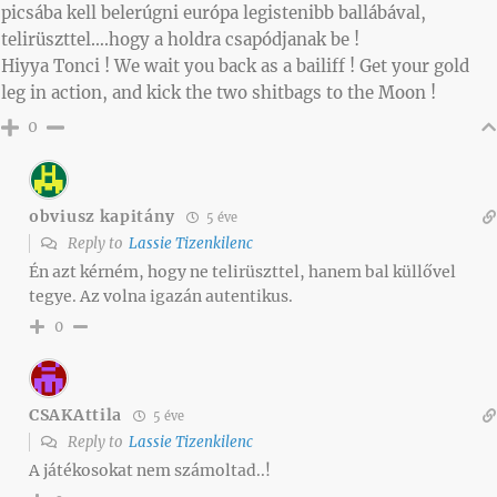
picsába kell belerúgni európa legistenibb ballábával,
telirüszttel….hogy a holdra csapódjanak be !
Hiyya Tonci ! We wait you back as a bailiff ! Get your gold
leg in action, and kick the two shitbags to the Moon !
0
obviusz kapitány
5 éve
Reply to
Lassie Tizenkilenc
Én azt kérném, hogy ne telirüszttel, hanem bal küllővel
tegye. Az volna igazán autentikus.
0
CSAKAttila
5 éve
Reply to
Lassie Tizenkilenc
A játékosokat nem számoltad..!