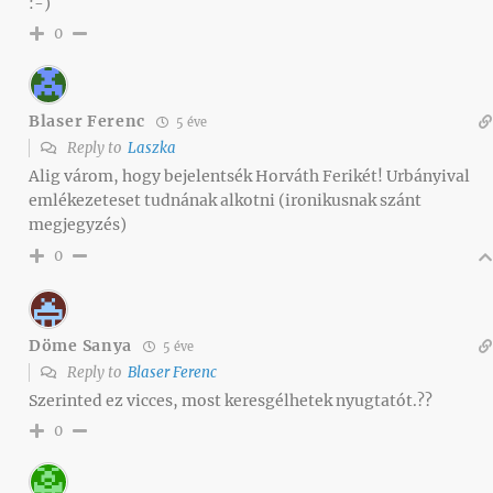
:-)
0
Blaser Ferenc
5 éve
Reply to
Laszka
Alig várom, hogy bejelentsék Horváth Ferikét! Urbányival
emlékezeteset tudnának alkotni (ironikusnak szánt
megjegyzés)
0
Döme Sanya
5 éve
Reply to
Blaser Ferenc
Szerinted ez vicces, most keresgélhetek nyugtatót.??
0