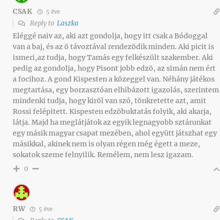
CSAK
5 éve
Reply to
Laszka
Eléggé naiv az, aki azt gondolja, hogy itt csak a Bódoggal
van a baj, és az ö távoztával rendezödik minden. Aki picit is
ismeri,az tudja, hogy Tamás egy felkészült szakember. Aki
pedig az gondolja, hogy Pisont jobb edzö, az simán nem ért
a focihoz. A gond Kispesten a közeggel van. Néhány játékos
megtartása, egy borzasztóan elhibázott igazolás, szerintem
mindenki tudja, hogy kiröl van szó, tönkretette azt, amit
Rossi felépitett. Kispesten edzöbuktatás folyik, aki akarja,
látja. Majd ha meglátjátok az egyik legnagyobb sztárunkat
egy másik magyar csapat mezében, ahol együtt játszhat egy
másikkal, akinek nem is olyan régen még égett a meze,
sokatok szeme felnyilik. Remélem, nem lesz igazam.
0
RW
5 éve