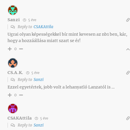
Sanzi
5 éve
Reply to
CSAKAttila
Ugrai olyan képességekkel bír mint kevesen az nb1 ben, kár,
hogy a hozzáállása miatt szart se ér!
0
CS.A.K.
5 éve
Reply to
Sanzi
Ezzel egyetértek, jobb volt a lehanyatló Lanzatól is …
0
CSAKAttila
5 éve
Reply to
Sanzi