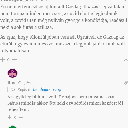
Én nem értem ezt az újdonsült Gazdag-fikázást, egyáltalán
nem tompa minden meccsen, a covid előtt a legjobbunk
volt, a covid után még nyilván gyenge a kondíciója, ráadásul
neki a sok futás a stílusa.
Az igaz, hogy túlontúl jóban vannak Ugraival, de Gazdag az
elmúlt egy évben messze-messze a legjobb játékosunk volt
folyamatosan.
0
Ray
5 éve
Reply to
bendeguz_1909
Az egyik legjobbunk volt. De sajnos nem folyamatosan.
Sajnos mindig akkor jött neki egy sérülés mikor kezdett jól
teljesíteni.
0