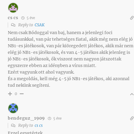
cs cs
5 éve
Reply to
CSAK
Nem csak Bódoggal van baj, hanem a jelenlegi foci
tudásunkkal, van pár tehetséges fiatal, akik még nem elég jó
NB1-es játékosok, van pár kiöregedett játékos, akik már nem
elég jó NB1-es játékosok, és van 4-5 játékos akik jelenleg is
jó NB1-es játékosok, ők viszont nem nagyon játszottak
egyszerre ebben az idényben a vírus miatt.
Ezért vagyunk ott ahol vagyunk.
És a megoldás, kell még 4-5 jó NB1-es játékos, aki azonnal
tud nekünk segíteni.
0
bendeguz_1909
5 éve
Reply to
cs cs
Ezzel egyetértek.