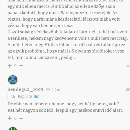
egy mtk elleni meccs rémlik ahol az ellen edzője azon
panaszkodott, hogy nincs Bárányos szintű cseréjük. Az
biztos, hogy Barin már a kezdetektől látszott hiába volt
vézna, hogy van benne spiritusz.
Gazdi sokáig védekezőbb feladatot látott el , tehát más volt
a területe, nekem nagy kedvencem volt a múlt heti meccsig.
A múlt héten még Hidi is többet futott nála és talán épp ez
az egyik probléma, hogy már is ő olyan sztáralüröket vesz
fel, mint anno Lanza sem, pedig…
0
bendeguz_1909
5 éve
Reply to
ius
De ebbe nem lehetett benne, hogy két hétig beteg volt?
Két hét nagyon sok idő, leépül egy játékos ennyi idő alatt.
0