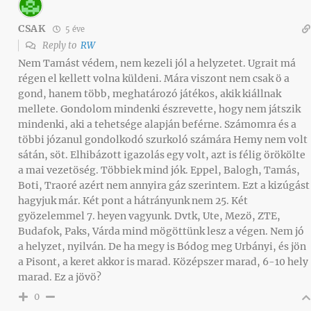
CSAK
5 éve
Reply to
RW
Nem Tamást védem, nem kezeli jól a helyzetet. Ugrait má
régen el kellett volna küldeni. Mára viszont nem csak ö a
gond, hanem több, meghatározó játékos, akik kiállnak
mellete. Gondolom mindenki észrevette, hogy nem játszik
mindenki, aki a tehetsége alapján beférne. Számomra és a
többi józanul gondolkodó szurkoló számára Hemy nem volt
sátán, söt. Elhibázott igazolás egy volt, azt is félig örökölte
a mai vezetöség. Többiek mind jók. Eppel, Balogh, Tamás,
Boti, Traoré azért nem annyira gáz szerintem. Ezt a kizúgást
hagyjuk már. Két pont a hátrányunk nem 25. Két
gyözelemmel 7. heyen vagyunk. Dvtk, Ute, Mezö, ZTE,
Budafok, Paks, Várda mind mögöttünk lesz a végen. Nem jó
a helyzet, nyilván. De ha megy is Bódog meg Urbányi, és jön
a Pisont, a keret akkor is marad. Középszer marad, 6-10 hely
marad. Ez a jövö?
0