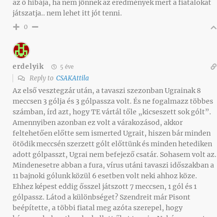
az ő hibája, ha nem jönnek az eredmények mert a fiatalokat
játszatja.. nem lehet itt jót tenni.
0
erdelyik
5 éve
Reply to
CSAKAttila
Az első vesztegzár után, a tavaszi szezonban Ugrainak 8
meccsen 3 gólja és 3 gólpassza volt. És ne fogalmazz többes
számban, írd azt, hogy TE vártál tőle „kicseszett sok gólt”.
Amennyiben azonban ez volt a várakozásod, akkor
feltehetően előtte sem ismerted Ugrait, hiszen bár minden
ötödik meccsén szerzett gólt előttünk és minden hetediken
adott gólpasszt, Ugrai nem befejező csatár. Sohasem volt az.
Mindenesetre abban a fura, vírus utáni tavaszi időszakban a
11 bajnoki gólunk közül 6 esetben volt neki ahhoz köze.
Ehhez képest eddig ősszel játszott 7 meccsen, 1 gól és 1
gólpassz. Látod a különbséget? Szendreit már Pisont
beépítette, a többi fiatal meg azóta szerepel, hogy