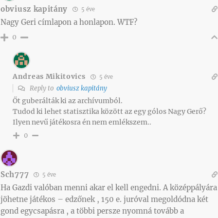
obviusz kapitány
5 éve
Nagy Geri címlapon a honlapon. WTF?
0
Andreas Mikitovics
5 éve
Reply to
obviusz kapitány
Őt guberálták ki az archívumból.
Tudod ki lehet statisztika között az egy gólos Nagy Gerő?
Ilyen nevű játékosra én nem emlékszem..
0
Sch777
5 éve
Ha Gazdi valóban menni akar el kell engedni. A középpályára
jöhetne játékos – edzőnek , 150 e. juróval megoldódna két
gond egycsapásra , a többi persze nyomná tovább a