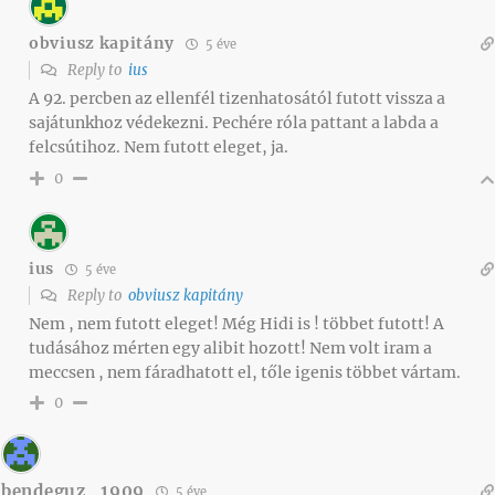
obviusz kapitány
5 éve
Reply to
ius
A 92. percben az ellenfél tizenhatosától futott vissza a
sajátunkhoz védekezni. Pechére róla pattant a labda a
felcsútihoz. Nem futott eleget, ja.
0
ius
5 éve
Reply to
obviusz kapitány
Nem , nem futott eleget! Még Hidi is ! többet futott! A
tudásához mérten egy alibit hozott! Nem volt iram a
meccsen , nem fáradhatott el, tőle igenis többet vártam.
0
bendeguz_1909
5 éve