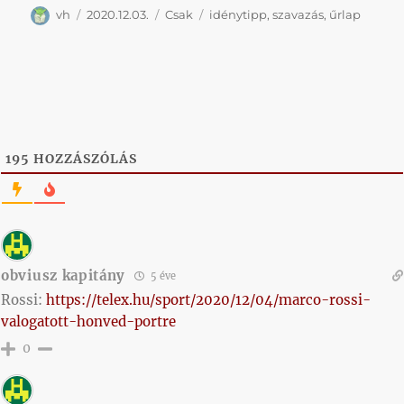
Szerző
Közzétéve
Kategória
Címke
vh
2020.12.03.
Csak
idénytipp
,
szavazás
,
űrlap
195
HOZZÁSZÓLÁS
obviusz kapitány
5 éve
Rossi:
https://telex.hu/sport/2020/12/04/marco-rossi-
valogatott-honved-portre
0