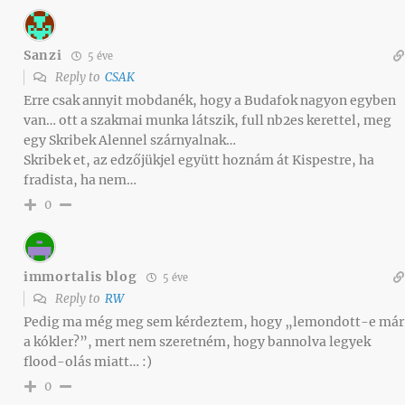
Sanzi
5 éve
Reply to
CSAK
Erre csak annyit mobdanék, hogy a Budafok nagyon egyben
van… ott a szakmai munka látszik, full nb2es kerettel, meg
egy Skribek Alennel szárnyalnak…
Skribek et, az edzőjükjel együtt hoznám át Kispestre, ha
fradista, ha nem…
0
immortalis blog
5 éve
Reply to
RW
Pedig ma még meg sem kérdeztem, hogy „lemondott-e már
a kókler?”, mert nem szeretném, hogy bannolva legyek
flood-olás miatt… :)
0