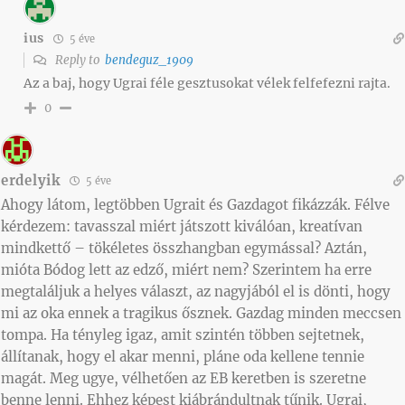
ius
5 éve
Reply to
bendeguz_1909
Az a baj, hogy Ugrai féle gesztusokat vélek felfefezni rajta.
0
erdelyik
5 éve
Ahogy látom, legtöbben Ugrait és Gazdagot fikázzák. Félve
kérdezem: tavasszal miért játszott kiválóan, kreatívan
mindkettő – tökéletes összhangban egymással? Aztán,
mióta Bódog lett az edző, miért nem? Szerintem ha erre
megtaláljuk a helyes választ, az nagyjából el is dönti, hogy
mi az oka ennek a tragikus ősznek. Gazdag minden meccsen
tompa. Ha tényleg igaz, amit szintén többen sejtetnek,
állítanak, hogy el akar menni, pláne oda kellene tennie
magát. Meg ugye, vélhetően az EB keretben is szeretne
benne lenni. Ehhez képest kiábrándultnak tűnik. Ugrai,