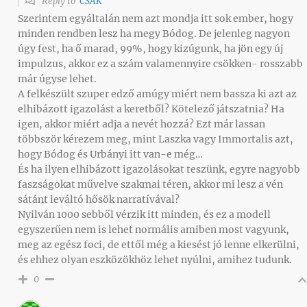
Reply to
CSAK
Szerintem egyáltalán nem azt mondja itt sok ember, hogy
minden rendben lesz ha megy Bódog. De jelenleg nagyon
úgy fest, ha ő marad, 99%, hogy kizúgunk, ha jön egy új
impulzus, akkor ez a szám valamennyire csökken- rosszabb
már úgyse lehet.
A felkészült szuper edző amúgy miért nem bassza ki azt az
elhibázott igazolást a keretből? Kötelező játszatnia? Ha
igen, akkor miért adja a nevét hozzá? Ezt már lassan
többször kérezem meg, mint Laszka vagy Immortalis azt,
hogy Bódog és Urbányi itt van-e még…
És ha ilyen elhibázott igazolásokat teszünk, egyre nagyobb
faszságokat művelve szakmai téren, akkor mi lesz a vén
sátánt leváltó hősök narratívával?
Nyilván 1000 sebből vérzik itt minden, és ez a modell
egyszerűen nem is lehet normális amiben most vagyunk,
meg az egész foci, de ettől még a kiesést jó lenne elkerülni,
és ehhez olyan eszközökhöz lehet nyúlni, amihez tudunk.
0