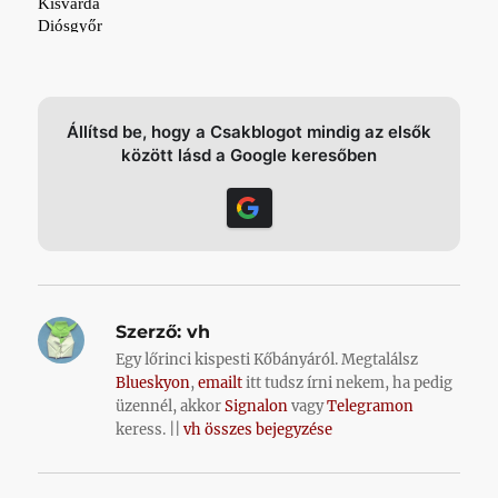
Állítsd be, hogy a Csakblogot mindig az elsők
között lásd a Google keresőben
Szerző:
vh
Egy lőrinci kispesti Kőbányáról. Megtalálsz
Blueskyon
,
emailt
itt tudsz írni nekem, ha pedig
üzennél, akkor
Signalon
vagy
Telegramon
keress. ||
vh összes bejegyzése