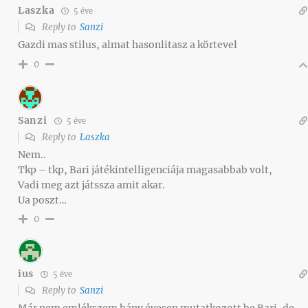
Laszka
5 éve
Reply to
Sanzi
Gazdi mas stilus, almat hasonlitasz a körtevel
0
Sanzi
5 éve
Reply to
Laszka
Nem..
Tkp – tkp, Bari játékintelligenciája magasabbab volt,
Vadi meg azt játssza amit akar.
Ua poszt…
0
ius
5 éve
Reply to
Sanzi
Már nem emlékszem hány évesen mutatkozott be Bari, de