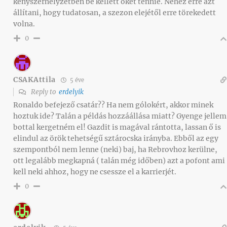
kényszerhelyzetben be kellett őket tennie. Nehéz erre azt
állítani, hogy tudatosan, a szezon elejétől erre törekedett
volna.
0
CSAKAttila
5 éve
Reply to
erdelyik
Ronaldo befejező csatár?? Ha nem gólokért, akkor minek
hoztuk ide? Talán a példás hozzáállása miatt? Gyenge jellem
bottal kergetném el! Gazdit is magával rántotta, lassan ő is
elindul az örök tehetségű sztárocska irányba. Ebből az egy
szempontból nem lenne (neki) baj, ha Rebrovhoz kerülne,
ott legalább megkapná ( talán még időben) azt a pofont ami
kell neki ahhoz, hogy ne csessze el a karrierjét.
0