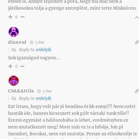
ebben is. Annyit fejlődött a pofa, hogy ma már nem a
játékosokra tolja a gyenge szereplést, mint tette Miskolcon.
0
dixneuf
5 éve
Reply to
erdelyik
Sok igazságod vagyon…
0
CSAKAttila
5 éve
Reply to
erdelyik
Ezt írtam, hogy volt pár jó beadása és kb ennyi!!! Nem ezért
hozták ide, hanem kicseszett sok gólt vártak/ tunk tőle!!
Érezni egymást a hálószobába is lehet, eredményben ez
nem mutatkozott meg! Most már ez is a hibája, bár pl
Szendrei, Bocskai, nem ezt mutatja. Persze az ellenkezője is