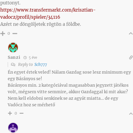
puttonyt.
https://www.transfermarkt.com/krisztian-
vadocz/profil/spieler/34116
Azért ne döngöljetek rögtön a földbe.
0
Sanzi
5 éve
Reply to
Sch777
Én egyet értek veled! Nálam Gazdag sose lesz minimum egy
egy Bárányos se!
Bárányos min. 2 kategóriával magasabban jegyzett játékos
volt, mégsem vitte semmire, akkor Gazdaggal ki mit akar?
Nem kell eldobni senkinek se az agyát miatta… de egy
Vadócz hoz se mérhető
0