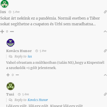
ius
5 éve
Sokat árt nekünk ez a pandémia. Normál esetben a Tábor
sokat segíthetne a csapaton és Urbi sem maradhatna…
0
Kovács Hunor
5 éve
Reply to
ius
Vahol olvastam a múltkoriban (talán NS),hogy a Kispestnél
a szurkolók +1 gólt jelentenek.
0
Tusi
5 éve
Reply to
Kovács Hunor
Lőjj egy gólt, lőjj egy gólt, Kispest lőjj egy gólt