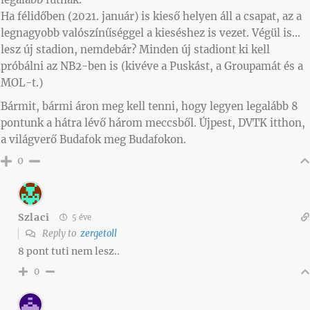
Ha félidőben (2021. január) is kieső helyen áll a csapat, az a
legnagyobb valószínűséggel a kieséshez is vezet. Végül is…
lesz új stadion, nemdebár? Minden új stadiont ki kell
próbálni az NB2-ben is (kivéve a Puskást, a Groupamát és a
MOL-t.)
Bármit, bármi áron meg kell tenni, hogy legyen legalább 8
pontunk a hátra lévő három meccsből. Újpest, DVTK itthon,
a világverő Budafok meg Budafokon.
0
Szlaci
5 éve
Reply to
zergetoll
8 pont tuti nem lesz..
0