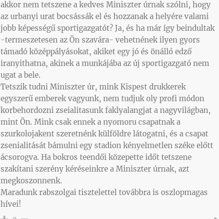
akkor nem tetszene a kedves Miniszter úrnak szólni, hogy
az urbanyi urat bocsássák el és hozzanak a helyére valami
jobb képességű sportigazgatót? Ja, és ha már így beindultak
-termeszetesen az Ön szavára- vehetnének ilyen gyors
támadó középpályásokat, akiket egy jó és önálló edző
iranyithatna, akinek a munkájába az új sportigazgató nem
ugat a bele.
Tetszik tudni Miniszter úr, mink Kispest drukkerek
egyszerű emberek vagyunk, nem tudjuk oly profi módon
korbehordozni zseialitasunk faklyalangjat a nagyvilágban,
mint Ön. Mink csak ennek a nyomoru csapatnak a
szurkolojakent szeretnénk külföldre látogatni, és a csapat
zsenialitását bámulni egy stadion kényelmetlen széke előtt
ácsorogva. Ha bokros teendői közepette időt tetszene
szakítani szerény kéréseinkre a Miniszter úrnak, azt
megkoszonnenk.
Maradunk rabszolgai tisztelettel továbbra is oszlopmagas
hívei!