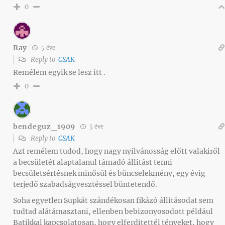
0
Ray
5 éve
Reply to
CSAK
Remélem egyik se lesz itt .
0
bendeguz_1909
5 éve
Reply to
CSAK
Azt remélem tudod, hogy nagy nyilvánosság előtt valakiről
a becsületét alaptalanul támadó állitást tenni
becsületsértésnek minősül és büncselekmény, egy évig
terjedő szabadságvesztéssel büntetendő.
Soha egyetlen Supkát szándékosan fikázó állitásodat sem
tudtad alátámasztani, ellenben bebizonyosodott például
Batikkal kapcsolatosan, hogy elferditettél tényeket, hogy