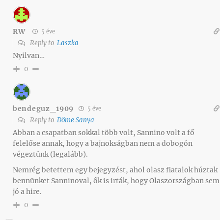
RW
5 éve
Reply to
Laszka
Nyilvan…
0
bendeguz_1909
5 éve
Reply to
Döme Sanya
Abban a csapatban sokkal több volt, Sannino volt a fő
felelőse annak, hogy a bajnokságban nem a dobogón
végeztünk (legalább).
Nemrég betettem egy bejegyzést, ahol olasz fiatalok húztak
bennünket Sanninoval, ők is irták, hogy Olaszországban sem
jó a hire.
0