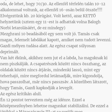
oda, de lehet, hogy 70/30. Az ellenfél térfelén talán 10-12
alkalommal voltunk, az ellenfél 16-osán belül ötször!!!!
Elvégeztünk kb. 20 kirúgást. Volt kettő, azaz KETTŐ
helyzetünk (sztem egy 11-est is adhattak volna Balogh
Norbi letarolásáért, de ez mindegy)
Mezghrani 10 beadásából egy sem volt jó. Tamás csak
magas, felemelt labdákat kapott, amiket nem tudott levenni.
Gazdi mélyen tudása alatt. Az egész csapat súlyosan
deprimált.
Van két ékünk, akikhez nem jut el a labda, ha maguknak ki
nem piszkálják. A csapatrészek között nincs összhang, az
oldalak között nincs átjárás, mindenki lassú, mint egy
teherhajó, mire megfordul letámadják, mire kigondolja,
hova passzolhat, már nincs passzsáv. A közeliben látszott,
hogy Tamás, Gazdi kapkodják a levegőt.
Az egész kritikán aluli.
Én 12 pontot terveztem még az idénre. Ezzel a
középmezőnyben lehetne magunkat stabilizálni. De ezzel a
játékkal a Mázaszászvár III-at se verjük meg.