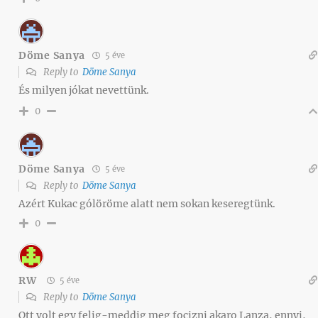
Döme Sanya
5 éve
Reply to
Döme Sanya
És milyen jókat nevettünk.
0
Döme Sanya
5 éve
Reply to
Döme Sanya
Azért Kukac gólöröme alatt nem sokan keseregtünk.
0
RW
5 éve
Reply to
Döme Sanya
Ott volt egy felig-meddig meg focizni akaro Lanza, ennyi,