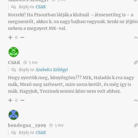
Reply to
CSAK
Korrekt! Ha Pisontban látják a klubnál – átmenetileg is – a
megmentőt, akkor k..va nagy bajban vagyunk. Senki ne jöjjön
nekem a megnyert MK-val.
0
CSAK
5 éve
Reply to
Szabolcs Szilágyi
Hogy nyertük meg, könyörgöm??? Mtk, Haladás k.rva nagy
mák, Mezö meg szétesett, mire sorra került, és még igy is
mák. Hagyjuk, Trezinek semmi köze nem volt ahhoz.
0
bendeguz_1909
5 éve
Reply to
CSAK