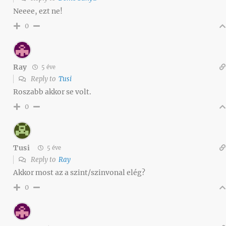
Neeee, ezt ne!
0
Ray
5 éve
Reply to
Tusi
Roszabb akkor se volt.
0
Tusi
5 éve
Reply to
Ray
Akkor most az a szint/szinvonal elég?
0