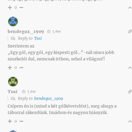
0
bendeguz_1909
5 éve
Reply to
Tusi
Szerintem az
„Egy gól, egy gól, egy kispesti gól…”-nál nincs jobb
szurkolói dal, nemcsak itthon, sehol a világon!!
0
Tusi
5 éve
Reply to
bendeguz_1909
Csípem én is (mind a két gólkövetelést), meg ahogy a
táborral rákezdünk. Imádom és nagyon hiányzik.
0