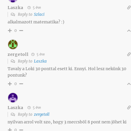
Laszka
5 éve
Reply to
Szlaci
alkalmazott matematika? :)
0
zergetoll
5 éve
Reply to
Laszka
Tavaly a Loki 30 ponttal esett ki. Ennyi. Hol lesz nekünk 30
pontunk?
0
Laszka
5 éve
Reply to
zergetoll
nyilvan arrol volt szo, hogy 3 meccsböl 8 pont nem jöhet ki
0