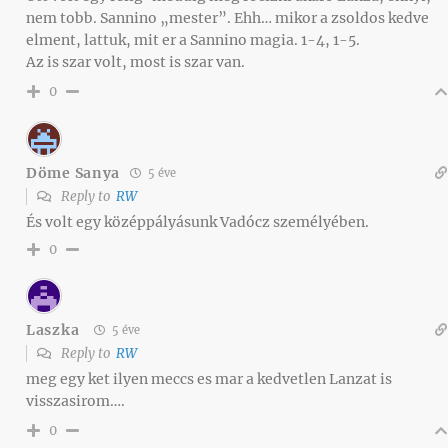
nem tobb. Sannino „mester”. Ehh… mikor a zsoldos kedve
elment, lattuk, mit er a Sannino magia. 1-4, 1-5.
Az is szar volt, most is szar van.
0
Döme Sanya
5 éve
Reply to
RW
És volt egy középpályásunk Vadócz személyében.
0
Laszka
5 éve
Reply to
RW
meg egy ket ilyen meccs es mar a kedvetlen Lanzat is
visszasirom….
0