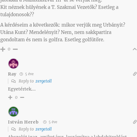
Kit néznek hülyének a T. Szakmai Vezetők? Esetleg a
tulajdonosok??
A kérdéseim a következők: mikor verjük meg Urbányit?
Utána Kunt? Mendelényit? Nem, nem sakkpartira
gondoltam és nem is golfra. Esetleg golfütőre.
0
Ray
5 éve
Reply to
zergetoll
Egyetértek….
0
István Hereb
5 éve
Reply to
zergetoll