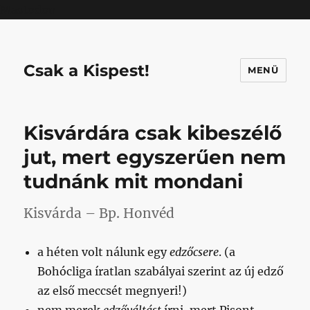
Mastodon
Csak a Kispest!
MENÜ
Kisvárdára csak kibeszélő
jut, mert egyszerűen nem
tudnánk mit mondani
Kisvárda – Bp. Honvéd
a héten volt nálunk egy
edzőcsere
. (a
Bohócliga íratlan szabályai szerint az új edző
az első meccsét megnyeri!)