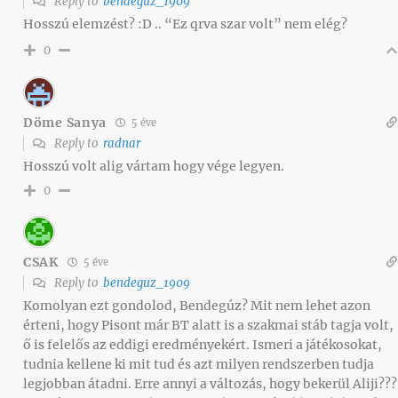
Reply to
bendeguz_1909
Hosszú elemzést? :D .. “Ez qrva szar volt” nem elég?
0
Döme Sanya
5 éve
Reply to
radnar
Hosszú volt alig vártam hogy vége legyen.
0
CSAK
5 éve
Reply to
bendeguz_1909
Komolyan ezt gondolod, Bendegúz? Mit nem lehet azon
érteni, hogy Pisont már BT alatt is a szakmai stáb tagja volt,
ő is felelős az eddigi eredményekért. Ismeri a játékosokat,
tudnia kellene ki mit tud és azt milyen rendszerben tudja
legjobban átadni. Erre annyi a változás, hogy bekerül Aliji???