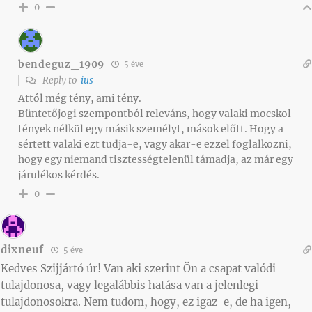
0
bendeguz_1909
5 éve
Reply to
ius
Attól még tény, ami tény.
Büntetőjogi szempontból releváns, hogy valaki mocskol
tények nélkül egy másik személyt, mások előtt. Hogy a
sértett valaki ezt tudja-e, vagy akar-e ezzel foglalkozni,
hogy egy niemand tisztességtelenül támadja, az már egy
járulékos kérdés.
0
dixneuf
5 éve
Kedves Szijjártó úr! Van aki szerint Ön a csapat valódi
tulajdonosa, vagy legalábbis hatása van a jelenlegi
tulajdonosokra. Nem tudom, hogy, ez igaz-e, de ha igen,