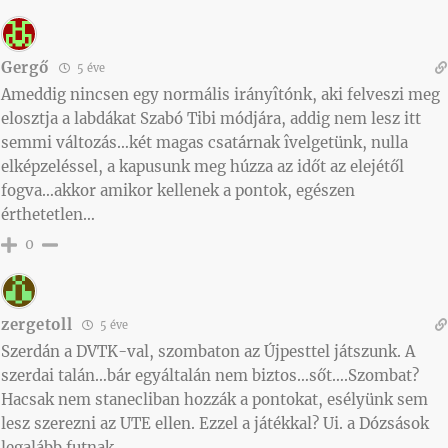
Gergő
5 éve
Ameddig nincsen egy normális irányîtónk, aki felveszi meg
elosztja a labdákat Szabó Tibi módjára, addig nem lesz itt
semmi változás…két magas csatárnak îvelgetünk, nulla
elképzeléssel, a kapusunk meg húzza az időt az elejétől
fogva…akkor amikor kellenek a pontok, egészen
érthetetlen…
0
zergetoll
5 éve
Szerdán a DVTK-val, szombaton az Újpesttel játszunk. A
szerdai talán…bár egyáltalán nem biztos…sőt….Szombat?
Hacsak nem stanecliban hozzák a pontokat, esélyünk sem
lesz szerezni az UTE ellen. Ezzel a játékkal? Ui. a Dózsások
legalább futnak.