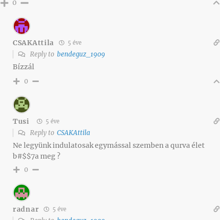
0
CSAKAttila
5 éve
Reply to
bendeguz_1909
Bízzál
0
Tusi
5 éve
Reply to
CSAKAttila
Ne legyünk indulatosak egymással szemben a qurva élet
b#$$7a meg ?
0
radnar
5 éve