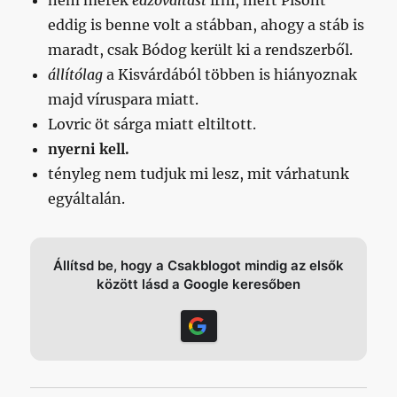
nem merek
edzőváltást
írni, mert Pisont
eddig is benne volt a stábban, ahogy a stáb is
maradt, csak Bódog került ki a rendszerből.
állítólag
a Kisvárdából többen is hiányoznak
majd víruspara miatt.
Lovric öt sárga miatt eltiltott.
nyerni kell.
tényleg nem tudjuk mi lesz, mit várhatunk
egyáltalán.
Állítsd be, hogy a Csakblogot mindig az elsők
között lásd a Google keresőben