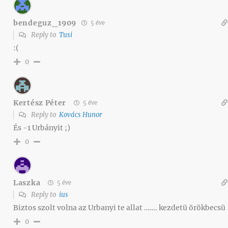
bendeguz_1909
5 éve
Reply to
Tusi
:(
0
Kertész Péter
5 éve
Reply to
Kovács Hunor
És -1 Urbányit ;)
0
Laszka
5 éve
Reply to
ius
Biztos szolt volna az Urbanyi te allat ……. kezdetü örökbecsü
0