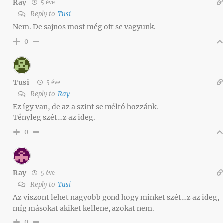
Ray
5 éve
Reply to
Tusi
Nem. De sajnos most még ott se vagyunk.
0
Tusi
5 éve
Reply to
Ray
Ez így van, de az a szint se méltó hozzánk.
Tényleg szét…z az ideg.
0
Ray
5 éve
Reply to
Tusi
Az viszont lehet nagyobb gond hogy minket szét…z az ideg,
míg másokat akiket kellene, azokat nem.
0