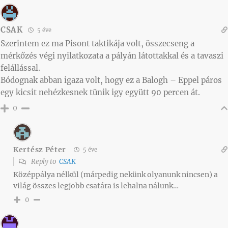
CSAK
5 éve
Szerintem ez ma Pisont taktikája volt, összecseng a
mérkőzés végi nyilatkozata a pályán látottakkal és a tavaszi
felállással.
Bódognak abban igaza volt, hogy ez a Balogh – Eppel páros
egy kicsit nehézkesnek tünik igy együtt 90 percen át.
0
Kertész Péter
5 éve
Reply to
CSAK
Középpálya nélkül (márpedig nekünk olyanunk nincsen) a
világ összes legjobb csatára is lehalna nálunk…
0