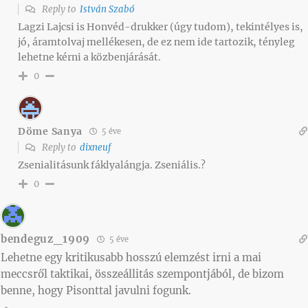
Reply to
István Szabó
Lagzi Lajcsi is Honvéd-drukker (úgy tudom), tekintélyes is,
jó, áramtolvaj mellékesen, de ez nem ide tartozik, tényleg
lehetne kérni a közbenjárását.
0
Döme Sanya
5 éve
Reply to
dixneuf
Zsenialitásunk fáklyalángja. Zseniális.?
0
bendeguz_1909
5 éve
Lehetne egy kritikusabb hosszú elemzést irni a mai
meccsről taktikai, összeállitás szempontjából, de bizom
benne, hogy Pisonttal javulni fogunk.