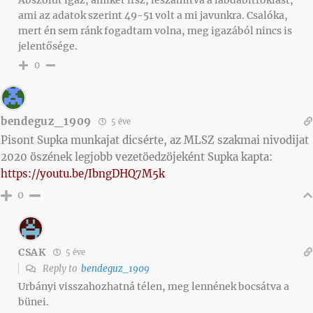
Abszolút igaz, amiket írsz, leszámítva a labdabitroklást,
ami az adatok szerint 49-51 volt a mi javunkra. Csalóka,
mert én sem ránk fogadtam volna, meg igazából nincs is
jelentősége.
0
bendeguz_1909
5 éve
Pisont Supka munkajat dicsérte, az MLSZ szakmai nivodijat
2020 öszének legjobb vezetöedzöjeként Supka kapta:
https://youtu.be/IbngDHQ7M5k
0
CSAK
5 éve
Reply to
bendeguz_1909
Urbányi visszahozhatná télen, meg lennének bocsátva a
bünei.