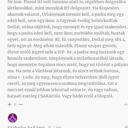
Ne már. Pisont itt volt Sannino alatt is, régebben dolgozik a
játékosokkal, mint mondjuk BT dolgozott. Ha Kispesten
akarunk valamit, Urbányinak mennie kell, a padra meg egy
edzö kell, nem egy ikon. A fagyinál évekig bohóckodtak
Dollal, utána rájöttek, hogy mennyit ér egy igazi szakember,
hogy a padra edzö kell, nem ikon,zsebükbe nyúltak, hoztak
egyet, ott az eredmény. Bl, EL csoportkör, Dollal meg nb1 4.
hely ugye pl. Meg albán második. Pisont szuper gyerek,
életre szóló jegyet neki a VIP-be, a padra meg hozzunk egy
komoly szakembert. Szegénynek a nyilatkozatából látszik,
hogy mennyire fogalma sincs arról, hogy mi történt a pályán
ma. Ha nem a Várdával játszunk, és nincs velünk fortuna,
sima 1-3 oda. Az meg, hogy illyen helyzetben 5ből egyet
cserél, az meg egyenesen a szakma megcsúfolása. Ezt a
meccset ennál jobban lehoztad volna te, én vagy radnar,
bataati esetleg CSAKAttila. Vagy bárki erről a blogról.
0
Szabolcs Szilágyi
5 éve