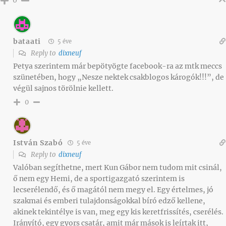
0
bataati
5 éve
Reply to
dixneuf
Petya szerintem már bepötyögte facebook-ra az mtk meccs
szünetében, hogy „Nesze nektek csakblogos károgók!!!”, de
végül sajnos törölnie kellett.
0
István Szabó
5 éve
Reply to
dixneuf
Valóban segíthetne, mert Kun Gábor nem tudom mit csinál,
ő nem egy Hemi, de a sportigazgató szerintem is
lecserélendő, és ő magától nem megy el. Egy értelmes, jó
szakmai és emberi tulajdonságokkal bíró edző kellene,
akinek tekintélye is van, meg egy kis keretfrissítés, cserélés.
Irányító, egy gyors csatár, amit már mások is leírtak itt,