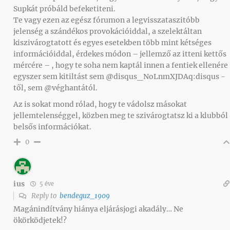
Supkát próbáld befeketiteni.
Te vagy ezen az egész fórumon a legvisszataszitóbb
jelenség a szándékos provokációiddal, a szelektáltan
kiszivárogtatott és egyes esetekben több mint kétséges
információiddal, érdekes módon – jellemző az itteni kettős
mércére – , hogy te soha nem kaptál innen a fentiek ellenére
egyszer sem kitiltást sem @disqus_NoLnmXJDAq:disqus -
től, sem @véghantától.
Az is sokat mond rólad, hogy te vádolsz másokat
jellemtelenséggel, közben meg te szivárogtatsz ki a klubból
belsős információkat.
0
ius
5 éve
Reply to
bendeguz_1909
Magánindítvány hiánya eljárásjogi akadály… Ne
ökörködjetek!?