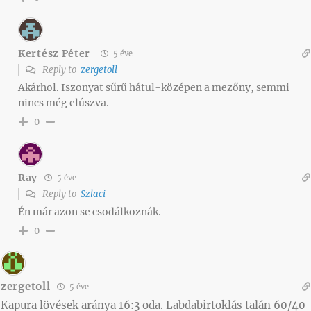
Kertész Péter
5 éve
Reply to
zergetoll
Akárhol. Iszonyat sűrű hátul-középen a mezőny, semmi
nincs még elúszva.
0
Ray
5 éve
Reply to
Szlaci
Én már azon se csodálkoznák.
0
zergetoll
5 éve
Kapura lövések aránya 16:3 oda. Labdabirtoklás talán 60/40