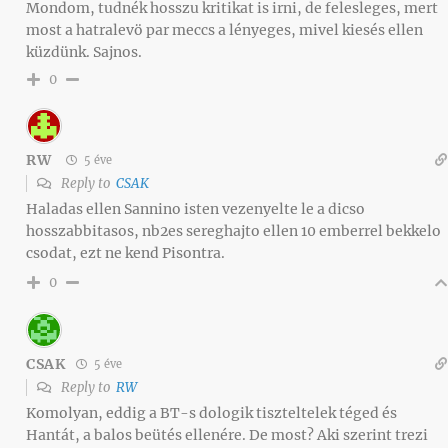
Mondom, tudnék hosszu kritikat is irni, de felesleges, mert
most a hatralevö par meccs a lényeges, mivel kiesés ellen
küzdünk. Sajnos.
0
RW
5 éve
Reply to
CSAK
Haladas ellen Sannino isten vezenyelte le a dicso
hosszabbitasos, nb2es sereghajto ellen 10 emberrel bekkelo
csodat, ezt ne kend Pisontra.
0
CSAK
5 éve
Reply to
RW
Komolyan, eddig a BT-s dologik tiszteltelek téged és
Hantát, a balos beütés ellenére. De most? Aki szerint trezi