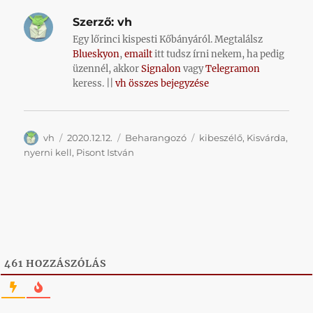
Szerző:
vh
Egy lőrinci kispesti Kőbányáról. Megtalálsz
Blueskyon
,
emailt
itt tudsz írni nekem, ha pedig
üzennél, akkor
Signalon
vagy
Telegramon
keress. ||
vh összes bejegyzése
Szerző
Közzétéve
Kategória
Címke
vh
2020.12.12.
Beharangozó
kibeszélő
,
Kisvárda
,
nyerni kell
,
Pisont István
461
HOZZÁSZÓLÁS