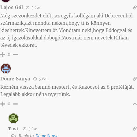
Lajos Gál
5 éve
Még szezonkezdet előtt,az egyik kollégám,aki Debrecenből
származik,azt mondta nekem,hogy ti is könnyen
kieshettek.Kinevettem őt.Mondtam neki,hogy Bódoggal és
az új igazolásokkal dobogó.Mostmár nem nevetek.Ritkán
tévedek ekkorát.
0
Döme Sanya
5 éve
Kérném vissza Saninó mestert, és Kukocsot az ő profétáját.
Legalább akkor néha nyertünk.
0
Tusi
5 éve
Reply to
Döme Sanya