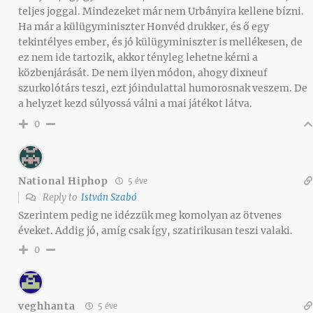
teljes joggal. Mindezeket már nem Urbányira kellene bízni.
Ha már a külügyminiszter Honvéd drukker, és ő egy
tekintélyes ember, és jó külügyminiszter is mellékesen, de
ez nem ide tartozik, akkor tényleg lehetne kérni a
közbenjárását. De nem ilyen módon, ahogy dixneuf
szurkolótárs teszi, ezt jóindulattal humorosnak veszem. De
a helyzet kezd súlyossá válni a mai játékot látva.
0
National Hiphop
5 éve
Reply to
István Szabó
Szerintem pedig ne idézzük meg komolyan az ötvenes
éveket. Addig jó, amíg csak így, szatirikusan teszi valaki.
0
veghhanta
5 éve