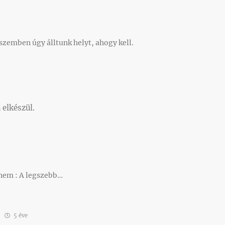
zemben úgy álltunk helyt, ahogy kell.
 elkészül.
nem : A legszebb…
5 éve