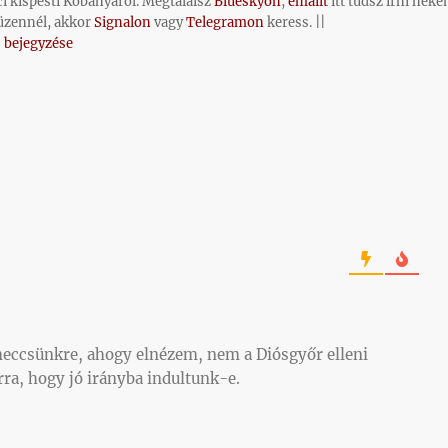
ci kispesti Kőbányáról. Megtalálsz
Blueskyon
,
emailt
itt tudsz írni neke
üzennél, akkor
Signalon
vagy
Telegramon
keress. ||
 bejegyzése
meccsünkre, ahogy elnézem, nem a Diósgyőr elleni
rra, hogy jó irányba indultunk-e.