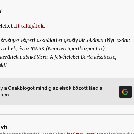
a!
eleket
itt találjátok
.
 érvényes légtérhasználati engedély birtokában (Nyt. szám:
zültek, és az MNSK (Nemzeti Sportközpontok)
erültek publikálásra. A felvételeket Barla készítette,
ki!
gy a Csakblogot mindig az elsők között lásd a
őben
vh