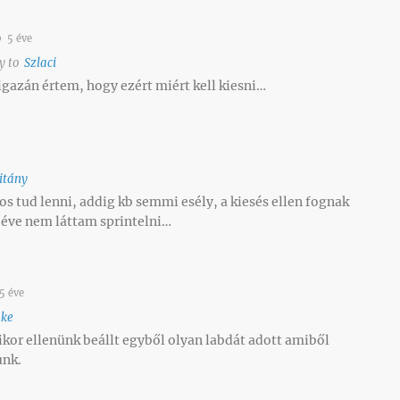
5 éve
y to
Szlaci
igazán értem, hogy ezért miért kell kiesni…
itány
os tud lenni, addig kb semmi esély, a kiesés ellen fognak
 éve nem láttam sprintelni…
5 éve
ake
ikor ellenünk beállt egyből olyan labdát adott amiből
unk.