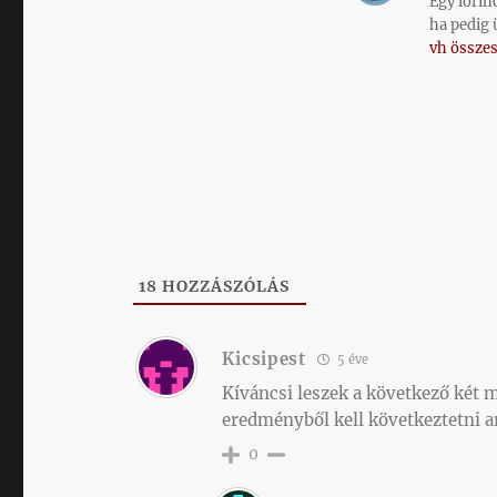
Egy lőrin
ha pedig 
vh összes
18
HOZZÁSZÓLÁS
Kicsipest
5 éve
Kíváncsi leszek a következő két 
eredményből kell következtetni a
0