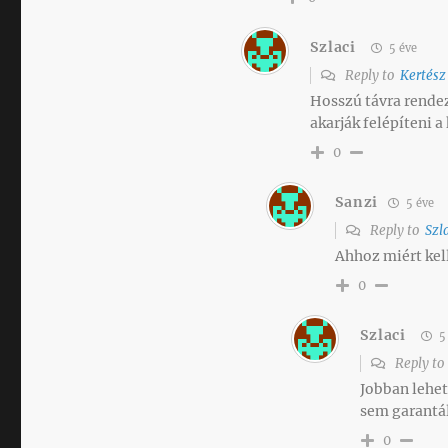
Szlaci
5 éve
Reply to
Kertész
Hosszú távra rende
akarják felépíteni a
0
Sanzi
5 éve
Reply to
Szl
Ahhoz miért kel
0
Szlaci
5
Reply t
Jobban lehet 
sem garantál
0