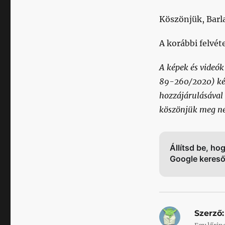
Köszönjük, Barl
A korábbi felvét
A képek és videók
89-260/2020) kés
hozzájárulásával k
köszönjük meg ne
Állítsd be, ho
Google keres
Szerző: