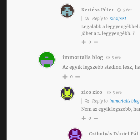
Kertész Péter
5 éve
Reply to
Kicsipest
Legalább a leggyengébbel s
Jöhet a 2. leggyengébb. ?
0
immortalis blog
5 éve
Az egyik legszebb stadion lesz, ha
0
zico zico
5 éve
Reply to
immortalis blog
Nem az egyik legszebb, ha
0
Czibulyás Dániel Pál