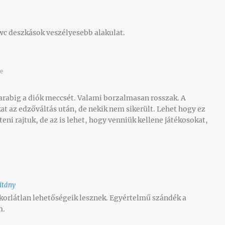
A wc deszkások veszélyesebb alakulat.
e
rabig a diók meccsét. Valami borzalmasan rosszak. A
 az edzőváltás után, de nekik nem sikerült. Lehet hogy ez
eni rajtuk, de az is lehet, hogy venniük kellene játékosokat,
itány
korlátlan lehetőségeik lesznek. Egyértelmű szándék a
m.