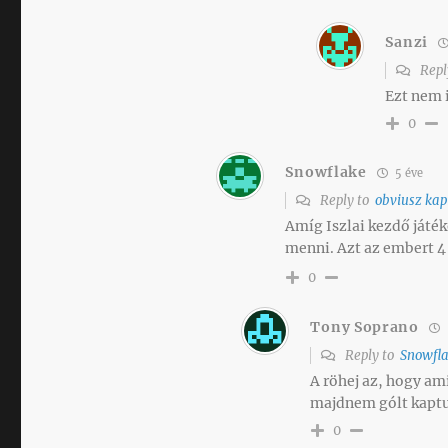
Sanzi
Repl
Ezt nem 
0
Snowflake
5 éve
Reply to
obviusz kap
Amíg Iszlai kezdő játék
menni. Azt az embert 4
0
Tony Soprano
Reply to
Snowfl
A röhej az, hogy am
majdnem gólt kapt
0