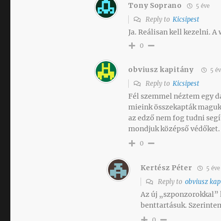
Tony Soprano
5 éve
Reply to
Kicsipest
Ja. Reálisan kell kezelni. 
0
obviusz kapitány
5 év
Reply to
Kicsipest
Fél szemmel néztem egy da
mieink összekapták magukat
az edző nem fog tudni segít
mondjuk középső védőket.
0
Kertész Péter
5 éve
Reply to
obviusz kap
Az új „szponzorokkal” 
benttartásuk. Szerinte
0