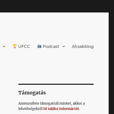
UFCC
Podcast
/r/csakblog
Támogatás
Amennyiben támogatnál minket, akkor a
lehetőségekről
itt találsz információt
.