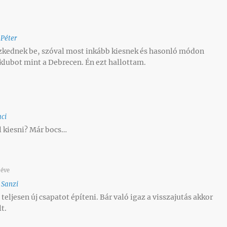
 Péter
zkednek be, szóval most inkább kiesnek és hasonló módon
 klubot mint a Debrecen. Én ezt hallottam.
aci
l kiesni? Már bocs…
 éve
o
Sanzi
teljesen új csapatot építeni. Bár való igaz a visszajutás akkor
t.