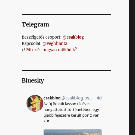
Telegram
Beszélgetős csoport:
@csakblog
Kapcsolat:
@veghhanta
//
Mi ez és hogyan működik?
Bluesky