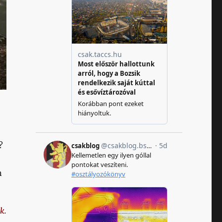
?
n
ok
.