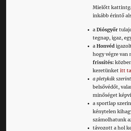
Mielőtt kattintg
inkább érintő a
a
Diósgyőr
tulaj
tegnap, igaz, eg
a
Honvéd
igazolt
hogy végre van m
frissítés:
közbe
keretünket
itt t
a pletykák szerint
belsővédőt, val
minőséget képvis
a sportlap szeri
kénytelen kihag
számolhatunk az
távozott a hol k