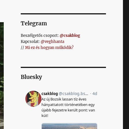
Telegram
Beszélgetős csoport:
@csakblog
Kapcsolat:
@veghhanta
//
Mi ez és hogyan működik?
Bluesky