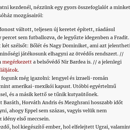
atni kezdenél, nézzünk egy gyors összefoglalót a minke
lsóház mozgásairól:
donost váltott, teljesen új keretet épített, ráadásul
y percet sem futballozva, de legyőzte idegenben a Fradit.
 két szélsőt: Bőlét és Nagy Dominiket, ami azt jelentheti
inőségi játékosunk elhagyni az ötvédős rendszert. //
n
megérkezett
a belsővédő Nir Bardea is. // a jelenlegi
aláljátok
.
fogunk még igazolni: lengyel és izraeli-román
amint amerikai-mexikói kapust. Utóbbi egyértelmű
el, és a másik kettő se tűnik kutyaütőnek.
nt Baráth, Horváth Andris és Mezghrani hosszabb időt
yni, ahogy Eppel sem százas, vagyis velük nem
 idény első meccsein.
ezdő, hol kiegészítő ember, hol elfelejtett Ugrai, valamin