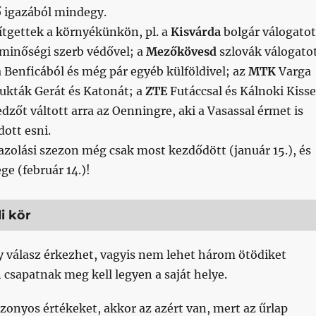
ő igazából mindegy.
sítgettek a környékünkön, pl. a
Kisvárda
bolgár válogatot
 minőségi szerb védővel; a
Mezőkövesd
szlovák válogato
 Benficából és még pár egyéb külföldivel; az
MTK
Varga
bukták Gerát és Katonát; a
ZTE
Futáccsal és Kálnoki Kisse
dzőt váltott arra az Oenningre, aki a Vasassal érmet is
dott esni.
gazolási szezon még csak most kezdődött (január 15.), és
e (február 14.)!
li kör
y válasz érkezhet, vagyis nem lehet három ötödiket
 csapatnak meg kell legyen a saját helye.
zonyos értékeket, akkor az azért van, mert az űrlap