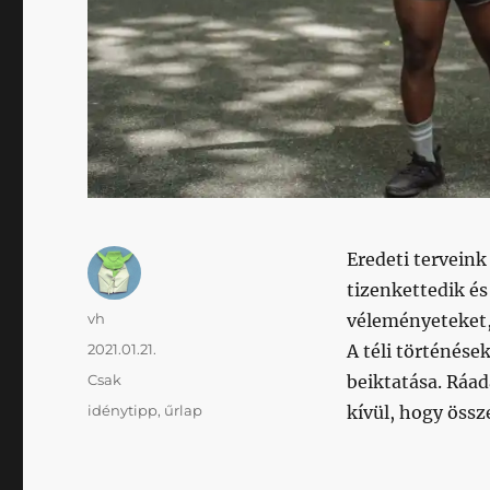
Eredeti terveink
tizenkettedik és
Szerző
vh
véleményeteket,
Közzétéve
2021.01.21.
A téli történése
Kategória
Csak
beiktatása. Ráa
Címke
idénytipp
,
űrlap
kívül, hogy öss