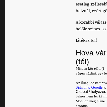
esetleg széleseb
helynél, ezért gö
A korábbi válasz
belőle színes-sz
Játékra fel!