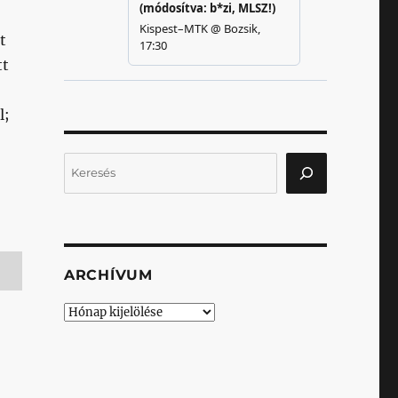
t
tt
l;
Keresés
ARCHÍVUM
Archívum