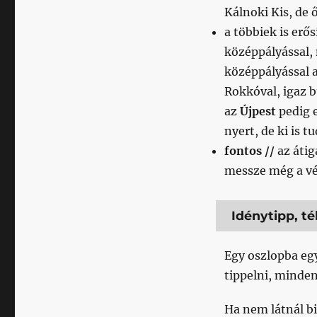
Kálnoki Kis, de 
a többiek is erő
középpályással,
középpályással a
Rokkóval, igaz 
az
Újpest
pedig e
nyert, de ki is tu
fontos //
az áti
messze még a vég
Idénytipp, té
Egy oszlopba eg
tippelni, minden
Ha nem látnál bi