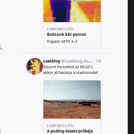
t
,
t