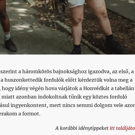
 szerint a háromkörös bajnoksághoz igazodva, az első, a
 a huszonkettedik fordulók előtt kérdeztük volna meg a
 hogy idény végén hova várjátok a Honvédkát a tabellán
k miatt azonban indokoltnak tűnik egy köztes forduló
dásul ingyenkontent, mert nincs semmi dolgom vele azo
zerakom a formot.
A korábbi idénytippeket
itt találját