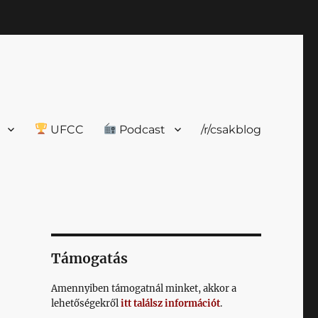
UFCC
Podcast
/r/csakblog
Támogatás
Amennyiben támogatnál minket, akkor a
lehetőségekről
itt találsz információt
.