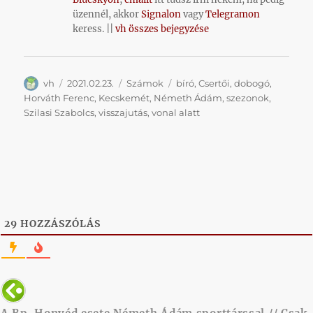
üzennél, akkor
Signalon
vagy
Telegramon
keress. ||
vh összes bejegyzése
Szerző
Közzétéve
Kategória
Címke
vh
2021.02.23.
Számok
bíró
,
Csertői
,
dobogó
,
Horváth Ferenc
,
Kecskemét
,
Németh Ádám
,
szezonok
,
Szilasi Szabolcs
,
visszajutás
,
vonal alatt
29
HOZZÁSZÓLÁS