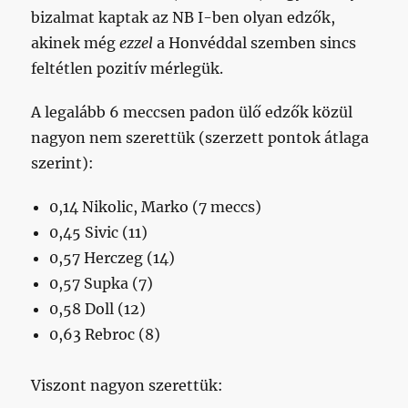
bizalmat kaptak az NB I-ben olyan edzők,
akinek még
ezzel
a Honvéddal szemben sincs
feltétlen pozitív mérlegük.
A legalább 6 meccsen padon ülő edzők közül
nagyon nem szerettük (szerzett pontok átlaga
szerint):
0,14 Nikolic, Marko (7 meccs)
0,45 Sivic (11)
0,57 Herczeg (14)
0,57 Supka (7)
0,58 Doll (12)
0,63 Rebroc (8)
Viszont nagyon szerettük: