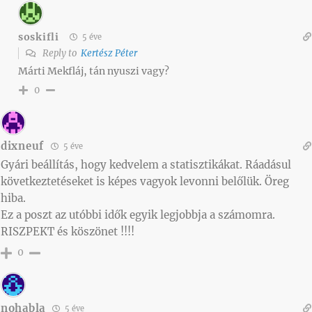
soskifli
5 éve
Reply to
Kertész Péter
Márti Mekfláj, tán nyuszi vagy?
0
dixneuf
5 éve
Gyári beállítás, hogy kedvelem a
statisztikákat. Ráadásul
következtetéseket is képes vagyok levonni belőlük. Öreg
hiba.
Ez a poszt az utóbbi idők egyik legjobbja a számomra.
RISZPEKT és köszönet !!!!
0
nohabla
5 éve