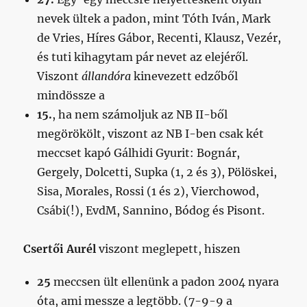
nevek ültek a padon, mint Tóth Iván, Mark
de Vries, Híres Gábor, Recenti, Klausz, Vezér,
és tuti kihagytam pár nevet az elejéről.
Viszont
állandóra
kinevezett edzőből
mindössze a
15.
, ha nem számoljuk az NB II-ből
megörökölt, viszont az NB I-ben csak két
meccset kapó Gálhidi Gyurit: Bognár,
Gergely, Dolcetti, Supka (1, 2 és 3), Pölöskei,
Sisa, Morales, Rossi (1 és 2), Vierchowod,
Csábi(!), EvdM, Sannino, Bódog és Pisont.
Csertői Aurél
viszont meglepett, hiszen
25
meccsen ült ellenünk a padon 2004 nyara
óta, ami messze a legtöbb. (7-9-9 a