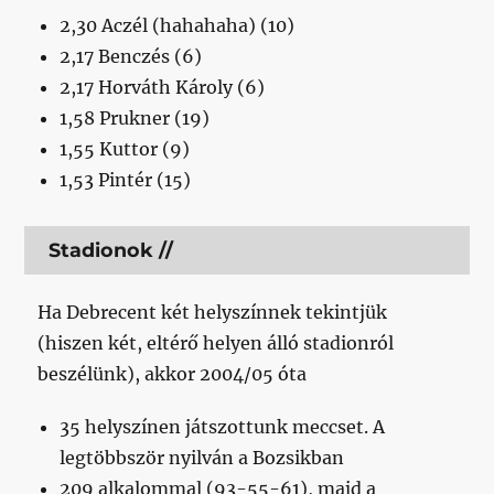
2,30 Aczél (hahahaha) (10)
2,17 Benczés (6)
2,17 Horváth Károly (6)
1,58 Prukner (19)
1,55 Kuttor (9)
1,53 Pintér (15)
Stadionok //
Ha Debrecent két helyszínnek tekintjük
(hiszen két, eltérő helyen álló stadionról
beszélünk), akkor 2004/05 óta
35 helyszínen játszottunk meccset. A
legtöbbször nyilván a Bozsikban
209 alkalommal (93-55-61), majd a