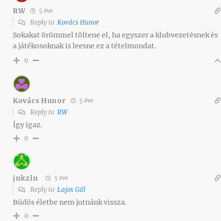
RW
5 éve
Reply to
Kovács Hunor
Sokakat örömmel töltene el, ha egyszer a klubvezetésnek és
a játékosoknak is leesne ez a tételmondat.
0
Kovács Hunor
5 éve
Reply to
RW
Így igaz.
0
jnkzln
5 éve
Reply to
Lajos Gál
Büdös életbe nem jutnánk vissza.
0