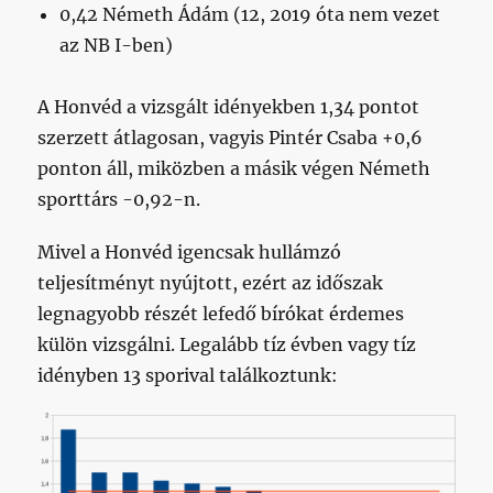
0,42 Németh Ádám (12, 2019 óta nem vezet
az NB I-ben)
A Honvéd a vizsgált idényekben 1,34 pontot
szerzett átlagosan, vagyis Pintér Csaba +0,6
ponton áll, miközben a másik végen Németh
sporttárs -0,92-n.
Mivel a Honvéd igencsak hullámzó
teljesítményt nyújtott, ezért az időszak
legnagyobb részét lefedő bírókat érdemes
külön vizsgálni. Legalább tíz évben vagy tíz
idényben 13 sporival találkoztunk: