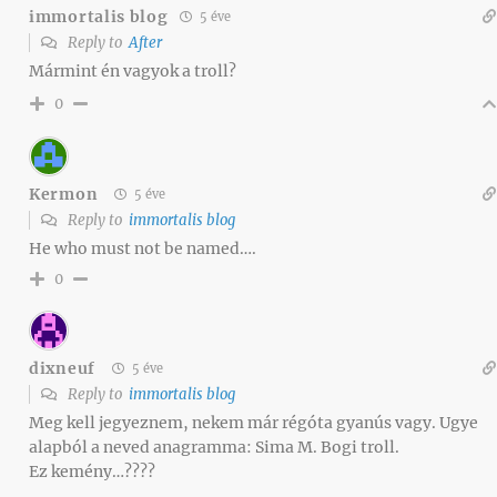
immortalis blog
5 éve
Reply to
After
Mármint én vagyok a troll?
0
Kermon
5 éve
Reply to
immortalis blog
He who must not be named….
0
dixneuf
5 éve
Reply to
immortalis blog
Meg kell jegyeznem, nekem már régóta gyanús vagy. Ugye
alapból a neved anagramma: Sima M. Bogi troll.
Ez kemény…????