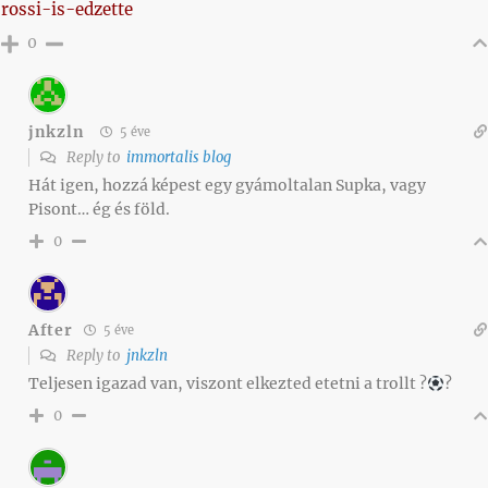
rossi-is-edzette
0
jnkzln
5 éve
Reply to
immortalis blog
Hát igen, hozzá képest egy gyámoltalan Supka, vagy
Pisont… ég és föld.
0
After
5 éve
Reply to
jnkzln
Teljesen igazad van, viszont elkezted etetni a trollt ?
?
0