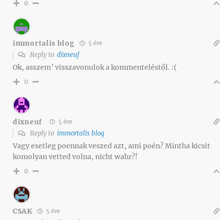
0
immortalis blog
5 éve
Reply to
dixneuf
Ok, asszem’ visszavonulok a kommenteléstől. :(
0
dixneuf
5 éve
Reply to
immortalis blog
Vagy esetleg poennak veszed azt, ami poén? Mintha kicsit
komolyan vetted volna, nicht wahr?!
0
CSAK
5 éve