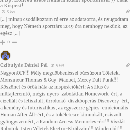
A Bp. Honvéd esete Németh Ádám sporttárssal // Csak
a Kispest!
5 éve
[…] minap csodálkoztam rá erre az adatsorra, és nyugodtam
meg, hogy Németh sporttárs 2019 óta nemhogy nekünk, az
egész […]
0
Czibulyás Dániel Pál
5 éve
NagyonOFF!!! Mély megdöbbenéssel búcsúzom Tőletek,
Monsineur Thomas & Guy-Manuel, Mercy Daft Punk!!!
Köszönet és örök hála az inspirációkért: A stílus és
műfajteremtő, mégis nyers-zabolátlan Homework-ért, a
cizellált és letisztult, űrrokokó-diszkóoperás Discovery-ért,
a kemény és futurisztikus, az egyszerre gépies-emócionális
Human After Áll-ért, és a tökéletesre kimunkált, csiszolt
gyöngyszemért, a Random Access Memories-ért!!! Viszlát
Robotok, Isten Véletek Electro-Királyaim!!! Minden jót!!!