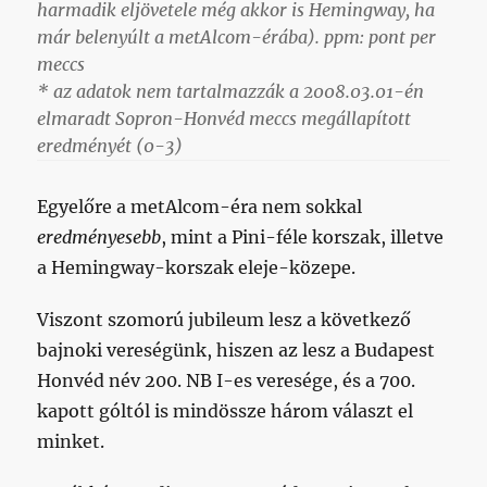
harmadik eljövetele még akkor is Hemingway, ha
már belenyúlt a metAlcom-érába). ppm: pont per
meccs
* az adatok nem tartalmazzák a 2008.03.01-én
elmaradt Sopron-Honvéd meccs megállapított
eredményét (0-3)
Egyelőre a metAlcom-éra nem sokkal
eredményesebb
, mint a Pini-féle korszak, illetve
a Hemingway-korszak eleje-közepe.
Viszont szomorú jubileum lesz a következő
bajnoki vereségünk, hiszen az lesz a Budapest
Honvéd név 200. NB I-es veresége, és a 700.
kapott góltól is mindössze három választ el
minket.