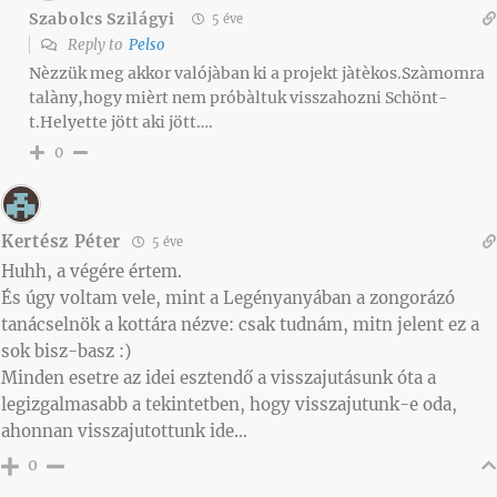
Szabolcs Szilágyi
5 éve
Reply to
Pelso
Nèzzük meg akkor valójàban ki a projekt jàtèkos.Szàmomra
talàny,hogy mièrt nem próbàltuk visszahozni Schönt-
t.Helyette jött aki jött….
0
Kertész Péter
5 éve
Huhh, a végére értem.
És úgy voltam vele, mint a Legényanyában a zongorázó
tanácselnök a kottára nézve: csak tudnám, mitn jelent ez a
sok bisz-basz :)
Minden esetre az idei esztendő a visszajutásunk óta a
legizgalmasabb a tekintetben, hogy visszajutunk-e oda,
ahonnan visszajutottunk ide…
0