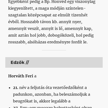
Egyébként pedig a Bp. Honvéd egy viszonylag
kiegyenlített, a maga módján színtelen-
szagtalan középcsapat az elmúlt tizenhét
évből. Hosszabb távon kb. annyit nyer,
amennyit veszít, annyit is lő, amennyit kap,
amit aztán hol jobb, dobogóközeli, hol pedig
rosszabb, alsóházas eredményre fordít le.
Edzők //
Horváth Feri
a
21.
név a feljutás óta vezetőedzőként a
padunkon, azonban, ha beleszámoljuk a
beugrókat is, akkor legalább a
27.
Egy-egy meccsre helyettesként olyan