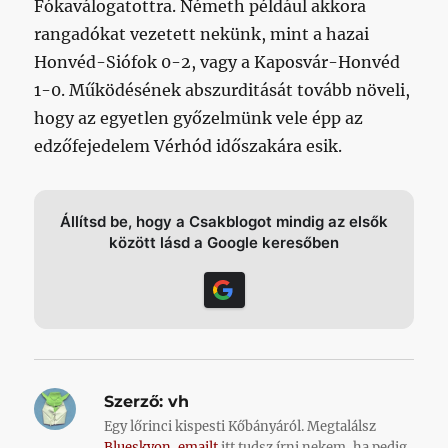
Fókaválogatottra. Németh például akkora
rangadókat vezetett nekünk, mint a hazai
Honvéd-Siófok 0-2, vagy a Kaposvár-Honvéd
1-0. Működésének abszurditását tovább növeli,
hogy az egyetlen győzelmünk vele épp az
edzőfejedelem Vérhód időszakára esik.
Állítsd be, hogy a Csakblogot mindig az elsők
között lásd a Google keresőben
Szerző:
vh
Egy lőrinci kispesti Kőbányáról. Megtalálsz
Blueskyon
,
emailt
itt tudsz írni nekem, ha pedig