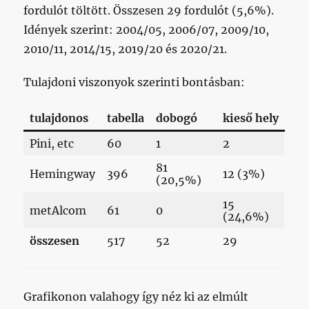
fordulót töltött. Összesen 29 fordulót (5,6%).
Idények szerint: 2004/05, 2006/07, 2009/10,
2010/11, 2014/15, 2019/20 és 2020/21.
Tulajdoni viszonyok szerinti bontásban:
tulajdonos
tabella
dobogó
kieső hely
Pini, etc
60
1
2
81
Hemingway
396
12 (3%)
(20,5%)
15
metAlcom
61
0
(24,6%)
összesen
517
52
29
Grafikonon valahogy így néz ki az elmúlt