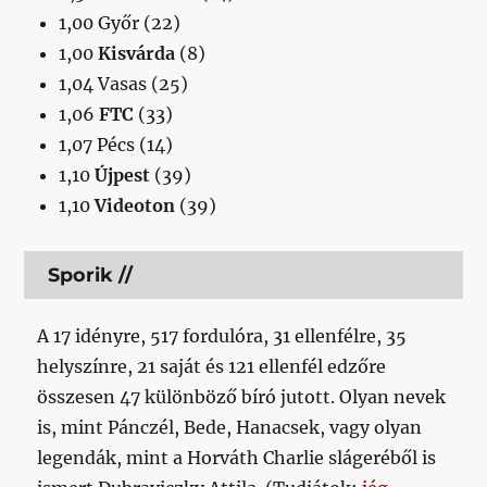
1,00 Győr (22)
1,00
Kisvárda
(8)
1,04 Vasas (25)
1,06
FTC
(33)
1,07 Pécs (14)
1,10
Újpest
(39)
1,10
Videoton
(39)
Sporik //
A 17 idényre, 517 fordulóra, 31 ellenfélre, 35
helyszínre, 21 saját és 121 ellenfél edzőre
összesen 47 különböző bíró jutott. Olyan nevek
is, mint Pánczél, Bede, Hanacsek, vagy olyan
legendák, mint a Horváth Charlie slágeréből is