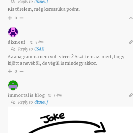
Reply to
dixneuf
Kis türelem, még keressük a poént.
0
dixneuf
5 éve
Reply to
CSAK
Az anagramma nem volt vicces? Aszittem az, mert, hogy
kijött a nevéből, de végül is mindegy akkor.
0
immortalis blog
5 éve
Reply to
dixneuf