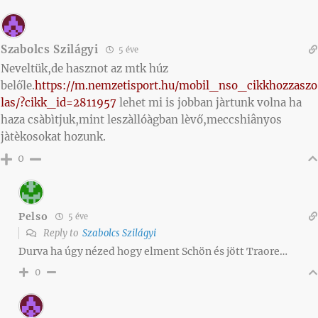
Szabolcs Szilágyi
5 éve
Neveltük,de hasznot az mtk húz
belőle.
https://m.nemzetisport.hu/mobil_nso_cikkhozzaszo
las/?cikk_id=2811957
lehet mi is jobban jàrtunk volna ha
haza csàbìtjuk,mint leszàllóàgban lèvő,meccshiânyos
jàtèkosokat hozunk.
0
Pelso
5 éve
Reply to
Szabolcs Szilágyi
Durva ha úgy nézed hogy elment Schön és jött Traore…
0