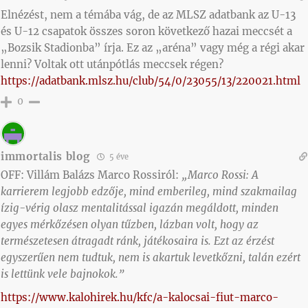
Elnézést, nem a témába vág, de az MLSZ adatbank az U-13
és U-12 csapatok összes soron következő hazai meccsét a
„Bozsik Stadionba” írja. Ez az „aréna” vagy még a régi akar
lenni? Voltak ott utánpótlás meccsek régen?
https://adatbank.mlsz.hu/club/54/0/23055/13/220021.html
0
immortalis blog
5 éve
OFF: Villám Balázs Marco Rossiról:
„Marco Rossi: A
karrierem legjobb edzője, mind emberileg, mind szakmailag
ízig-vérig olasz mentalitással igazán megáldott, minden
egyes mérkőzésen olyan tűzben, lázban volt, hogy az
természetesen átragadt ránk, játékosaira is. Ezt az érzést
egyszerűen nem tudtuk, nem is akartuk levetkőzni, talán ezért
is lettünk vele bajnokok.”
https://www.kalohirek.hu/kfc/a-kalocsai-fiut-marco-