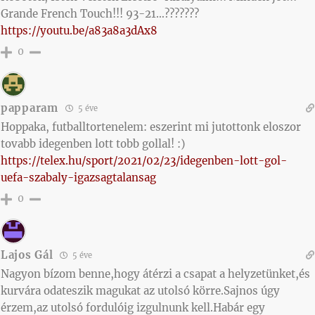
Grande French Touch!!! 93-21…???????️
https://youtu.be/a83a8a3dAx8
0
papparam
5 éve
Hoppaka, futballtortenelem: eszerint mi jutottonk eloszor
tovabb idegenben lott tobb gollal! :)
https://telex.hu/sport/2021/02/23/idegenben-lott-gol-
uefa-szabaly-igazsagtalansag
0
Lajos Gál
5 éve
Nagyon bízom benne,hogy átérzi a csapat a helyzetünket,és
kurvára odateszik magukat az utolsó körre.Sajnos úgy
érzem,az utolsó fordulóig izgulnunk kell.Habár egy