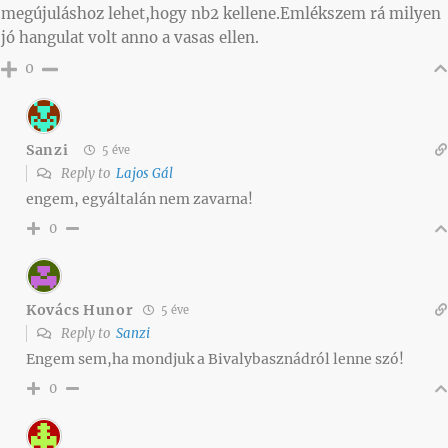
megújuláshoz lehet,hogy nb2 kellene.Emlékszem rá milyen
jó hangulat volt anno a vasas ellen.
0
Sanzi
5 éve
Reply to
Lajos Gál
engem, egyáltalán nem zavarna!
0
Kovács Hunor
5 éve
Reply to
Sanzi
Engem sem,ha mondjuk a Bivalybasznádról lenne szó!
0