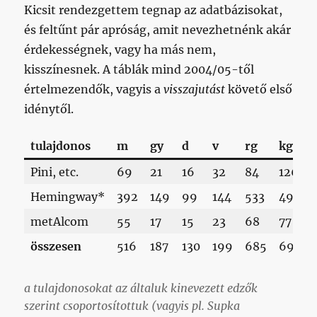
Kicsit rendezgettem tegnap az adatbázisokat,
és feltűnt pár apróság, amit nevezhetnénk akár
érdekességnek, vagy ha más nem,
kisszínesnek. A táblák mind 2004/05-től
értelmezendők, vagyis a
visszajutást
követő első
idénytől.
tulajdonos
m
gy
d
v
rg
kg
Pini, etc.
69
21
16
32
84
126
Hemingway*
392
149
99
144
533
494
metAlcom
55
17
15
23
68
77
összesen
516
187
130
199
685
697
a tulajdonosokat az általuk kinevezett edzők
szerint csoportosítottuk (vagyis pl. Supka