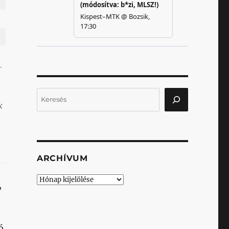
-
Keresés
k
ARCHÍVUM
Archívum
,
ó,