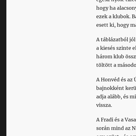
hogy ha alacsony
ezek a klubok. B
esett ki, hogy m
A táblázatból jó
a kiesés szinte e
három klub össze
töltött a másod
A Honvéd és az 
bajnokként kerül
adja alább, és m
vissza.
A Fradi és a Va
során mind az N