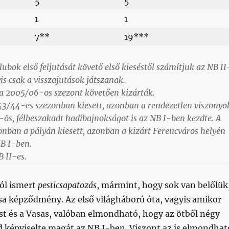
5
5
1
1
7**
19***
lubok első feljutását követő első kieséstől számítjuk az NB II
is csak a visszajutások játszanak.
 a 2005/06-os szezont követően kizárták.
43/44-es szezonban kiesett, azonban a rendezetlen viszonyo
ös, félbeszakadt hadibajnokságot is az NB I-ben kezdte. A
nban a pályán kiesett, azonban a kizárt Ferencváros helyén
B I-ben.
B II-es.
jól ismert
pesticsapatozás
, mármint, hogy sok van belőlük
sa képződmény. Az első világháború óta, vagyis amikor
est és a Vasas, valóban elmondható, hogy az ötből négy
d képviselte magát az NB I-ben. Viszont az is elmondhat