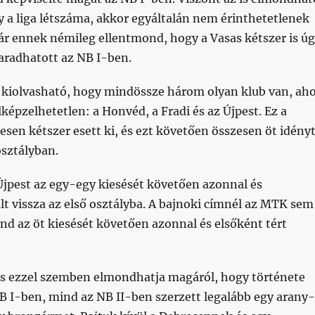
 a liga létszáma, akkor egyáltalán nem érinthetetlenek
ár ennek némileg ellentmond, hogy a Vasas kétszer is ú
aradhatott az NB I-ben.
l kiolvasható, hogy mindössze három olyan klub van, aho
lképzelhetetlen: a Honvéd, a Fradi és az Újpest. Ez a
sen kétszer esett ki, és ezt követően összesen öt idény
osztályban.
Újpest az egy-egy kiesését követően azonnal és
t vissza az első osztályba. A bajnoki címnél az MTK sem
ind az öt kiesését követően azonnal és elsőként tért
sas ezzel szemben elmondhatja magáról, hogy története
B I-ben, mind az NB II-ben szerzett legalább egy arany-