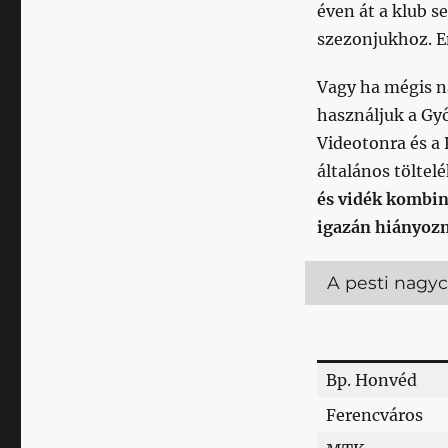
éven át a klub 
szezonjukhoz. En
Vagy ha mégis 
használjuk a Győ
Videotonra és a 
általános töltel
és vidék kombin
igazán hiányozn
A pesti nagyc
Bp. Honvéd
Ferencváros