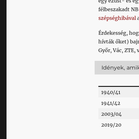
egy ezüst- és eg
félbeszakadt NB
szépséghibával
a
Érdekesség, hogy
hívták őket) ba
Győr, Vác, ZTE,
Idények, amik
1940/41
1941/42
2003/04
2019/20