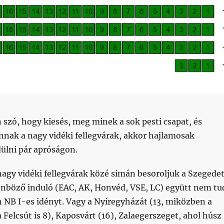
 szó, hogy kiesés, meg minek a sok pesti csapat, és
nnak a nagy vidéki fellegvárak, akkor hajlamosak
ülni pár apróságon.
nagy vidéki fellegvárak közé simán besoroljuk a Szegedet
nböző induló (EAC, AK, Honvéd, VSE, LC) együtt nem tu
 NB I-es idényt. Vagy a Nyíregyházát (13, miközben a
a Felcsút is 8), Kaposvárt (16), Zalaegerszeget, ahol húsz