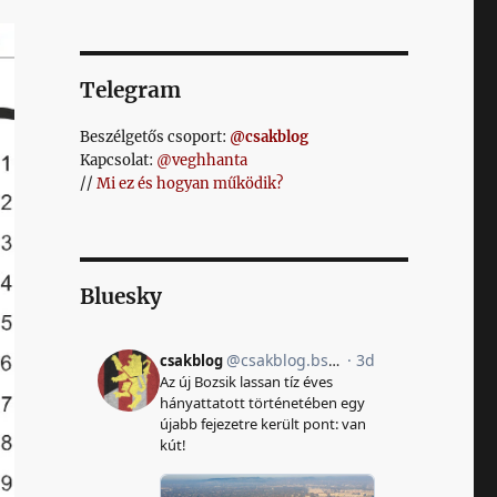
Telegram
Beszélgetős csoport:
@csakblog
Kapcsolat:
@veghhanta
//
Mi ez és hogyan működik?
Bluesky