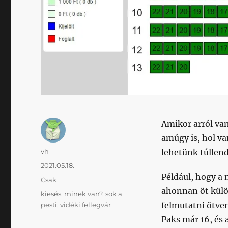
Amikor arról van
amúgy is, hol va
Szerző
vh
lehetünk túllend
Közzétéve
2021.05.18.
Például, hogy a 
Kategória
Csak
ahonnan öt külö
Címke
kiesés
,
minek van?
,
sok a
felmutatni ötven
pesti
,
vidéki fellegvár
Paks már 16, és 