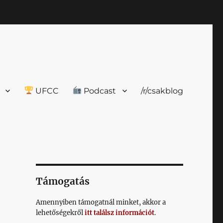
UFCC
Podcast
/r/csakblog
Támogatás
Amennyiben támogatnál minket, akkor a
lehetőségekről
itt találsz információt
.