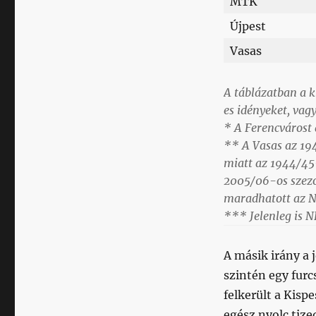
MTK
Újpest
Vasas
A táblázatban a k
es idényeket, vagy
* A Ferencvárost
** A Vasas az 19
miatt az 1944/45-
2005/06-os szezo
maradhatott az N
*** Jelenleg is N
A másik irány a 
szintén egy furc
felkerült a Kisp
egész nyolc tize