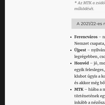
* Az MTK a zsidót
működését.
A 2021/22-es 
Ferencváros
– n
Nemzet csapata
Újpest
– nyilván
legrégebben, cs
Honvéd
– jó, mo
egyik felesleges
klubot úgyis a k
és akkor még bő
MTK
– hiába a m
történetének egy
inkább a nézőszá