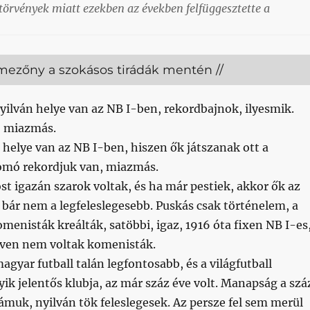
örvények miatt ezekben az években felfüggesztette a
mezőny a szokásos tirádák mentén //
yilván helye van az NB I-ben, rekordbajnok, ilyesmik.
, miazmás.
 helye van az NB I-ben, hiszen ők játszanak ott a
omó rekordjuk van, miazmás.
st igazán szarok voltak, és ha már pestiek, akkor ők az
, bár nem a legfeleslegesebb. Puskás csak történelem, a
omenisták kreálták, satöbbi, igaz, 1916 óta fixen NB I-es
ven nem voltak komenisták.
agyar futball talán legfontosabb, és a világfutball
ik jelentős klubja, az már száz éve volt. Manapság a szá
muk, nyilván tök feleslegesek. Az persze fel sem merül