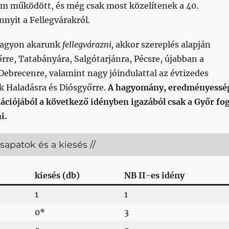
sem működött, és még csak most közelítenek a 40.
nyit a Fellegvárakról.
nagyon akarunk
fellegvárazni,
akkor szereplés alapján
rre, Tatabányára, Salgótarjánra, Pécsre, újabban a
Debrecenre, valamint nagy jóindulattal az évtizedes
ék Haladásra és Diósgyőrre.
A hagyomány, eredményessé
ációjából a következő idényben igazából csak a Győr fo
i.
sapatok és a kiesés //
kiesés (db)
NB II-es idény
1
1
0*
3