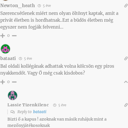
Newton_heath
5 éve
Szerencsétlenek miért nem olyan öltönyt kaptak, amit a
privát életben is hordhatnak..Ezt a büdös életben még
egyszer nem fogják felvenni…
0
bataati
5 éve
Bal oldali kollégának adhattak volna kölcsön egy piros
nyakkendőt. Vagy Ő még csak kisdobos?
0
Lassie Tizenkilenc
5 éve
Reply to
bataati
Bizti ő a kapus ! azoknak van másik ruhájuk mint a
mezőnyjátékosoknak