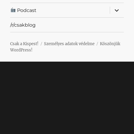
almenü
Podcast
szétnyit
/r/csakblog
Csak a Kispest!
Személyes adatok védelme
Köszönjük
WordPress!