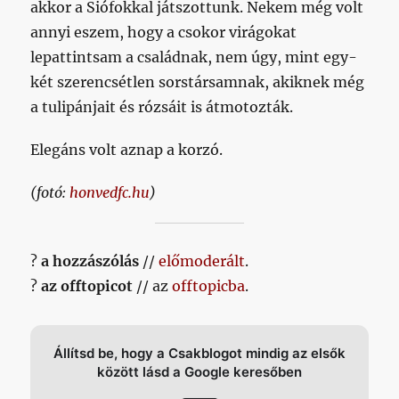
akkor a Siófokkal játszottunk. Nekem még volt
annyi eszem, hogy a csokor virágokat
lepattintsam a családnak, nem úgy, mint egy-
két szerencsétlen sorstársamnak, akiknek még
a tulipánjait és rózsáit is átmotozták.
Elegáns volt aznap a korzó.
(fotó:
honvedfc.hu
)
?
a hozzászólás
//
előmoderált
.
?
az offtopicot
// az
offtopicba
.
Állítsd be, hogy a Csakblogot mindig az elsők
között lásd a Google keresőben