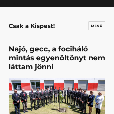
Mastodon
Csak a Kispest!
MENÜ
Najó, gecc, a fociháló
mintás egyenöltönyt nem
láttam jönni