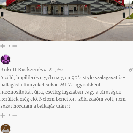
0
Bukott Rockzenész
5 éve
A zöld, hupilila és egyéb nagyon 90’s style szalagavatós-
ballagási öltönyöket sokan MLM-ügynökként
hasznosították újra, esetleg lagzikban vagy a bíróságon
kerültek még elő. Nekem Benetton-zöld zakóm volt, nem
sokat hordtam a ballagás után :)
0