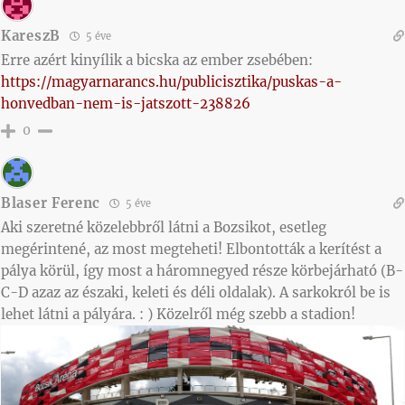
KareszB
5 éve
Erre azért kinyílik a bicska az ember zsebében:
https://magyarnarancs.hu/publicisztika/puskas-a-
honvedban-nem-is-jatszott-238826
0
Blaser Ferenc
5 éve
Aki szeretné közelebbről látni a Bozsikot, esetleg
megérintené, az most megteheti! Elbontották a kerítést a
pálya körül, így most a háromnegyed része körbejárható (B-
C-D azaz az északi, keleti és déli oldalak). A sarkokról be is
lehet látni a pályára. : ) Közelről még szebb a stadion!