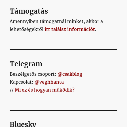
Támogatás
Amennyiben támogatnál minket, akkor a
lehetőségekről
itt találsz információt
.
Telegram
Beszélgetős csoport:
@csakblog
Kapcsolat:
@veghhanta
//
Mi ez és hogyan működik?
Bluesky