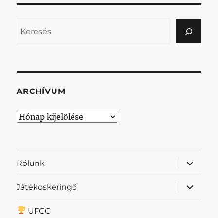
Keresés
ARCHÍVUM
Archívum
almenü
Rólunk
szétnyit
almenü
Játékoskeringő
szétnyit
UFCC