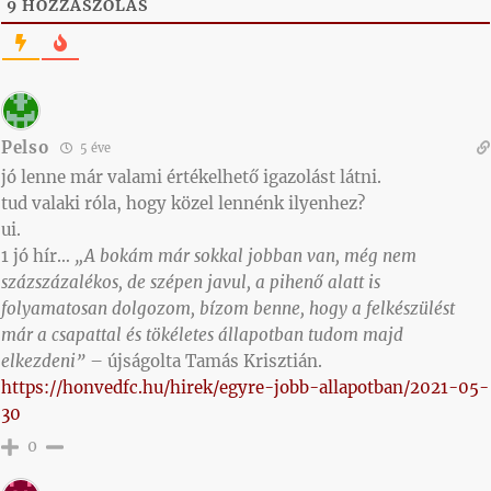
9
HOZZÁSZÓLÁS
Pelso
5 éve
jó lenne már valami értékelhető igazolást látni.
tud valaki róla, hogy közel lennénk ilyenhez?
ui.
1 jó hír…
„A bokám már sokkal jobban van, még nem
százszázalékos, de szépen javul, a pihenő alatt is
folyamatosan dolgozom, bízom benne, hogy a felkészülést
már a csapattal és tökéletes állapotban tudom majd
elkezdeni”
– újságolta Tamás Krisztián.
https://honvedfc.hu/hirek/egyre-jobb-allapotban/2021-05-
30
0