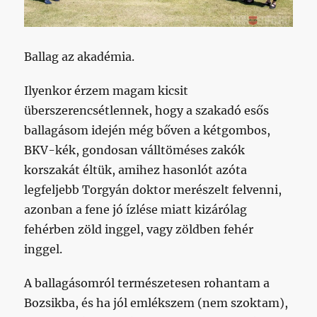
Ballag az akadémia.
Ilyenkor érzem magam kicsit
überszerencsétlennek, hogy a szakadó esős
ballagásom idején még bőven a kétgombos,
BKV-kék, gondosan válltöméses zakók
korszakát éltük, amihez hasonlót azóta
legfeljebb Torgyán doktor merészelt felvenni,
azonban a fene jó ízlése miatt kizárólag
fehérben zöld inggel, vagy zöldben fehér
inggel.
A ballagásomról természetesen rohantam a
Bozsikba, és ha jól emlékszem (nem szoktam),