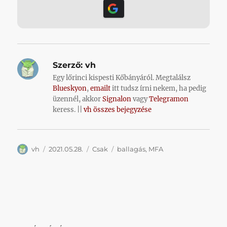
Szerző:
vh
Egy lőrinci kispesti Kőbányáról. Megtalálsz
Blueskyon
,
emailt
itt tudsz írni nekem, ha pedig
üzennél, akkor
Signalon
vagy
Telegramon
keress. ||
vh összes bejegyzése
Szerző
Közzétéve
Kategória
Címke
vh
2021.05.28.
Csak
ballagás
,
MFA