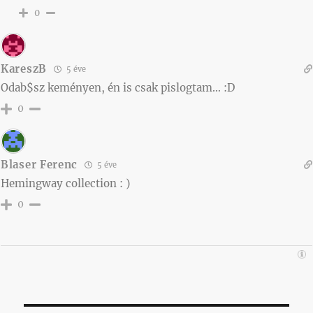
0
KareszB
5 éve
Odab$sz keményen, én is csak pislogtam… :D
0
Blaser Ferenc
5 éve
Hemingway collection : )
0