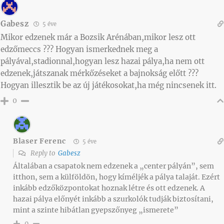
Gabesz
5 éve
Mikor edzenek már a Bozsik Arénában,mikor lesz ott
edzőmeccs ??? Hogyan ismerkednek meg a
pályával,stadionnal,hogyan lesz hazai pálya,ha nem ott
edzenek,játszanak mérkőzéseket a bajnokság előtt ???
Hogyan illesztik be az új játékosokat,ha még nincsenek itt.
0
Blaser Ferenc
5 éve
Reply to
Gabesz
Általában a csapatok nem edzenek a „center pályán”, sem
itthon, sem a külföldön, hogy kíméljék a pálya talaját. Ezért
inkább edzőközpontokat hoznak létre és ott edzenek. A
hazai pálya előnyét inkább a szurkolók tudják biztosítani,
mint a szinte hibátlan gyepszőnyeg „ismerete”
0