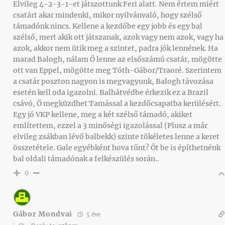
Elvileg 4-2-3-1-et játszottunk Feri alatt. Nem értem miért
csatárt akar mindenki, mikor nyilvánvaló, hogy szélső
támadónk nincs. Kellene a kezdőbe egy jobb és egy bal
szélső, mert akik ott játszanak, azok vagy nem azok, vagy ha
azok, akkor nem ütik meg a szintet, padra jók lennének. Ha
marad Balogh, nálam Ő lenne az elsőszámú csatár, mögötte
ott van Eppel, mögötte meg Tóth-Gábor/Traoré. Szerintem
a csatár poszton nagyon is megvagyunk, Balogh távozása
esetén kell oda igazolni. Balhátvédbe érkezik ez a Brazil
csávó, Ő megküzdhet Tamással a kezdőcsapatba kerülésért.
Egy jó VKP kellene, meg a két szélső támadó, akiket
említettem, ezzel a 3 minőségi igazolással (Plusz a már
elvileg zsákban lévő balbekk) szinte tökéletes lenne a keret
összetétele. Gale egyébként hova tűnt? Őt be is építhetnénk
bal oldali támadónak a felkészülés során..
0
Gábor Mondvai
5 éve