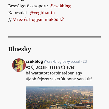
Beszélgetős csoport:
@csakblog
Kapcsolat:
@veghhanta
//
Mi ez és hogyan működik?
Bluesky