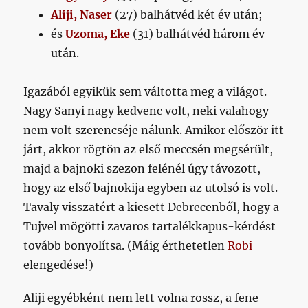
Aliji,
N
aser
(27) balhátvéd két év után;
és
Uzoma, Eke
(31) balhátvéd három év
után.
Igazából egyikük sem váltotta meg a világot.
Nagy Sanyi nagy kedvenc volt, neki valahogy
nem volt szerencséje nálunk. Amikor először itt
járt, akkor rögtön az első meccsén megsérült,
majd a bajnoki szezon felénél úgy távozott,
hogy az első bajnokija egyben az utolsó is volt.
Tavaly visszatért a kiesett Debrecenből, hogy a
Tujvel mögötti zavaros tartalékkapus-kérdést
tovább bonyolítsa. (Máig érthetetlen
Robi
elengedése!)
Aliji egyébként nem lett volna rossz, a fene