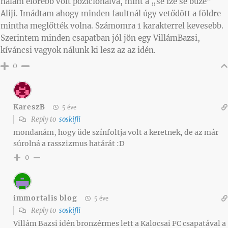
nálam előrébb volt pozícionálva, mint a „se íze se bűze”
Aliji. Imádtam ahogy minden faultnál úgy vetődött a földre
mintha meglőtték volna. Számomra 1 karakterrel kevesebb.
Szerintem minden csapatban jól jön egy VillámBazsi,
kíváncsi vagyok nálunk ki lesz az az idén.
0
KareszB
5 éve
Reply to
soskifli
mondanám, hogy üde színfoltja volt a keretnek, de az már
súrolná a rasszizmus határát :D
0
immortalis blog
5 éve
Reply to
soskifli
Villám Bazsi idén bronzérmes lett a Kalocsai FC csapatával a