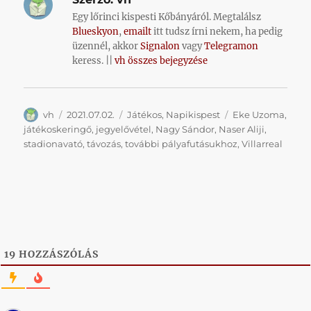
Egy lőrinci kispesti Kőbányáról. Megtalálsz
Blueskyon
,
emailt
itt tudsz írni nekem, ha pedig
üzennél, akkor
Signalon
vagy
Telegramon
keress. ||
vh összes bejegyzése
Szerző
Közzétéve
Kategória
Címke
vh
2021.07.02.
Játékos
,
Napikispest
Eke Uzoma
,
játékoskeringő
,
jegyelővétel
,
Nagy Sándor
,
Naser Aliji
,
stadionavató
,
távozás
,
további pályafutásukhoz
,
Villarreal
19
HOZZÁSZÓLÁS