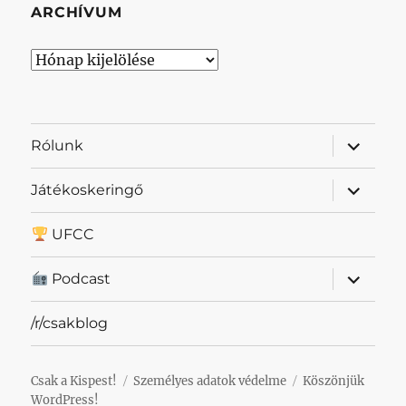
ARCHÍVUM
Archívum
almenü
Rólunk
szétnyit
almenü
Játékoskeringő
szétnyit
UFCC
almenü
Podcast
szétnyit
/r/csakblog
Csak a Kispest!
Személyes adatok védelme
Köszönjük
WordPress!