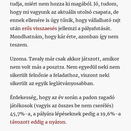
tudja, miért nem hozza ki magából. Jó, tudom,
hogy mi vagyunk az aktuális utolsó csapata, de
ennek ellenére is úgy tűnik, hogy vállalható rajt
után
erős visszaesés
jellemzi a pályafutását.
Mondhatnám, hogy kár érte, azonban így nem
teszem.
Uzoma. Tavaly már csak akkor játszott, amikor
nem volt más a posztra. Nem egyedül neki nem
sikerült felnőnie a feladathoz, viszont neki
sikerült az egyik leglátványosabban.
Érdekesség, hogy az év során a padon ragadó
játékosok (vagyis az összes be nem cserélés)
45,7%-a, a pályára lépéseknek pedig a 19,6%-a
távozott eddig a nyáron
.