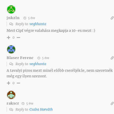
jnkzln
5 éve
Reply to
veghhanta
Mert Cipf végre valahára megkapja a 10-es mezt :)
0
Blaser Ferenc
5 éve
Reply to
veghhanta
A tavalyi piros mezt minél előbb cseréljék le, nem szeretnék
még egy ilyen szezont.
0
rakscr
5 éve
Reply to
Csaba Horváth