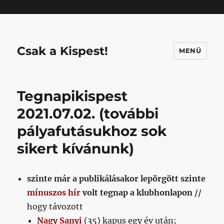
Mastodon
Csak a Kispest!
MENÜ
Tegnapikispest
2021.07.02. (további
pályafutásukhoz sok
sikert kívánunk)
szinte már a publikálásakor lepörgött szinte
mínuszos hír
volt tegnap a klubhonlapon //
hogy távozott
Nagy Sanyi
(35) kapus egy év után;