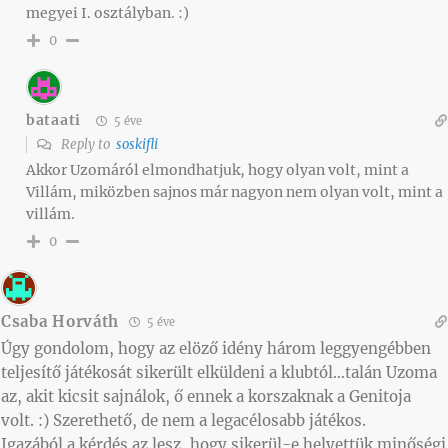
megyei I. osztályban. :)
0
bataati
5 éve
Reply to
soskifli
Akkor Uzomáról elmondhatjuk, hogy olyan volt, mint a
Villám, miközben sajnos már nagyon nem olyan volt, mint a
villám.
0
Csaba Horváth
5 éve
Úgy gondolom, hogy az elöző idény három leggyengébben
teljesítő játékosát sikerült elküldeni a klubtól…talán Uzoma
az, akit kicsit sajnálok, ő ennek a korszaknak a Genitoja
volt. :) Szerethető, de nem a legacélosabb játékos.
Igazából a kérdés az lesz, hogy sikerül-e helyettük minőségi