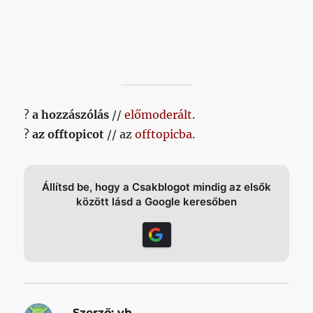
?
a hozzászólás
//
előmoderált
.
?
az offtopicot
// az
offtopicba
.
Állítsd be, hogy a Csakblogot mindig az elsők
között lásd a Google keresőben
Szerző:
vh