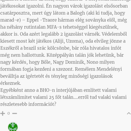
játékosokat igazolni. Én nagyon várok igazolást elsősorban
csatárposztra, mert úgy látom a Balogh (aki ki tudja, hogy
marad-e) – Eppel -Traore hármas elég soványka elől, még
ha néhány rutintalan MFA-s tehetséggel kiegészülnek,
akkor is. Oda azért legalább 2 igazolást várnék. Védelemből
kiesett most két játékos (Aliji, Uzoma), oda elvileg jönne a
Eszékről a brazil srác kölcsönbe, bár róla hivatalos infót
még nem hallottunk. Középpályán talán jók lehetünk, bár
nagy kérdés, hogy Bőle, Nagy Dominik, Nono milyen
formában fogja kezdeni a szezont. Remélem Mendelényi
beválltja az igértetét és tényleg minőségi igazolások
érkeznek.
Egyébként anno a BHO-n interjújában említett valami
létszámlimitet valami 25 főt talán….erről tud valaki valami
részletesebb információt?
0