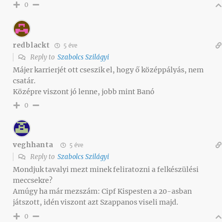
0
redblackt
5 éve
Reply to
Szabolcs Szilágyi
Májer karrierjét ott cseszik el, hogy ő középpályás, nem
csatár.
Középre viszont jó lenne, jobb mint Banó
0
veghhanta
5 éve
Reply to
Szabolcs Szilágyi
Mondjuk tavalyi mezt minek feliratozni a felkészülési
meccsekre?
Amúgy ha már mezszám: Cipf Kispesten a 20-asban
játszott, idén viszont azt Szappanos viseli majd.
0