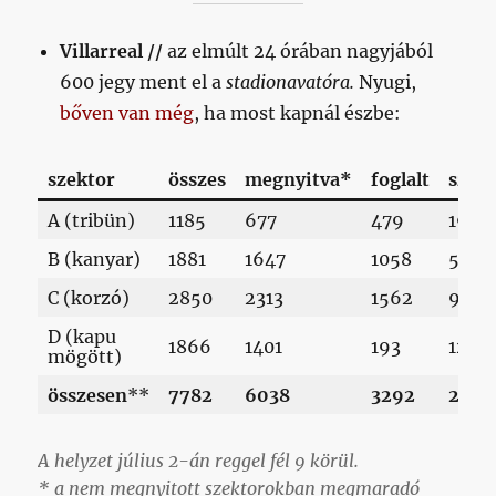
Villarreal //
az elmúlt 24 órában nagyjából
600 jegy ment el a
stadionavatóra.
Nyugi,
bőven van mé
g
, ha most kapnál észbe:
szektor
összes
megnyitva*
foglalt
szab
A (tribün)
1185
677
479
198
B (kanyar)
1881
1647
1058
589
C (korzó)
2850
2313
1562
992
D (kapu
1866
1401
193
1208
mögött)
összesen
**
7782
6038
3292
2746
A helyzet július 2-án reggel fél 9 körül.
* a nem megnyitott szektorokban megmaradó