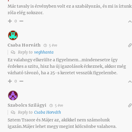
Már tavaly is érvényben volt ez a szabályozás, és mi is írtunk
róla elég sokszor.
0
Csaba Horváth
5 éve
Reply to
veghhanta
Ez valahogy elkerülte a figyelmem…mindenesetre így
érdekes a szitu, hisz ha új igazolások érkeznek, akkor még
várható távozó, ha a 25-s keretet vesszük figyelembe.
0
Szabolcs Szilágyi
5 éve
Reply to
Csaba Horváth
Sztem Traore és Májer az, akikkel nem számolunk
igazán.Májer lehet megy megint kölcsönbe valahova.