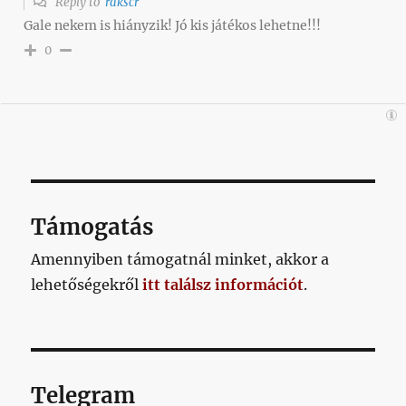
Reply to
rakscr
Gale nekem is hiányzik! Jó kis játékos lehetne!!!
0
Támogatás
Amennyiben támogatnál minket, akkor a
lehetőségekről
itt találsz információt
.
Telegram