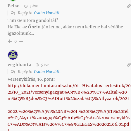
Pelso
5 éve
Reply to
Csaba Horváth
Tuti Genitora gondoltál?
Ha Eke az Ő szintjén lenne, akkor nem kellene bal védőbe
igazolnunk…
0
veghhanta
5 éve
Reply to
Csaba Horváth
Versenykiírás, 16. pont:
http://dokumentumtar.mlsz.hu/01_Hivatalos_ertesitok/20
21/10_2021/Versenyigazgat%C3%B3%20%C3%A1ltal%20
m%C3%B3dos%C3%ADtott%20szab%C3%A1lyzatok/2021
-
2022.%20%C3%A9vi%20NB%20I.%20f%C3%A9rfi%20fel
n%C5%91tt%20nagyp%C3%A1ly%C3%A1s%20versenyki%
C3%ADr%C3%A1s%20V%C3%89GLEGES%202021.06.01.pd
f