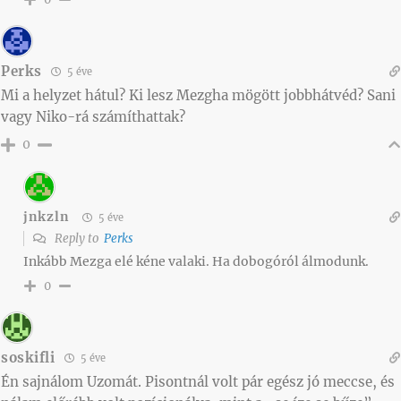
Perks
5 éve
Mi a helyzet hátul? Ki lesz Mezgha mögött jobbhátvéd? Sani
vagy Niko-rá számíthattak?
0
jnkzln
5 éve
Reply to
Perks
Inkább Mezga elé kéne valaki. Ha dobogóról álmodunk.
0
soskifli
5 éve
Én sajnálom Uzomát. Pisontnál volt pár egész jó meccse, és