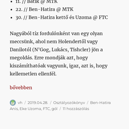
11. // Batik @ MTK
22. // Ben-Hatira @ MTK
30. // Ben-Hatira kettő és Uzoma @ FTC
Nagyából tíz fordulónként van egy olyan
meccsünk, ahol nem Holendertől vagy
Danilotól (N’Gog, Lukács, Tishcler) jön a
megoldás. Erre mondják azt, hogy
kiszámíthatóak vagyunk, igaz, azt is, hogy
kellemetlen ellenfél.
„Egyelőre csak osztályozókönyv”
bővebben
Szerző
Közzétéve
Kategória
Címke
vh
2019.04.28.
Osztályozókönyv
Ben-Hatira
Egyelőre
Anis
,
Eke Uzoma
,
FTC
,
gól
11 hozzászólás
csak
osztályozókönyv
című