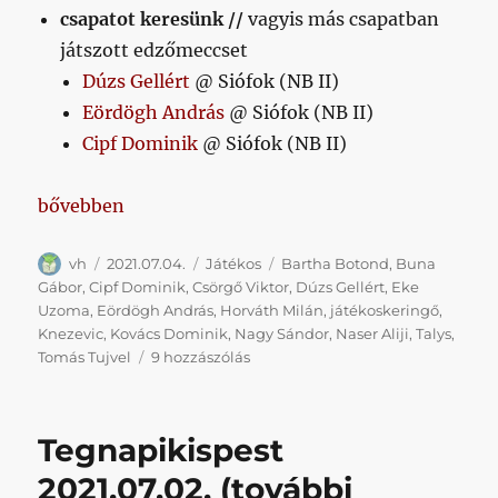
csapatot keresünk //
vagyis más csapatban
játszott edzőmeccset
Dúzs Gellért
@ Siófok (NB II)
Eördögh András
@ Siófok (NB II)
Cipf Dominik
@ Siófok (NB II)
„Nyári játékoskeringő, 7-8. hét”
bővebben
Szerző
Közzétéve
Kategória
Címke
vh
2021.07.04.
Játékos
Bartha Botond
,
Buna
Gábor
,
Cipf Dominik
,
Csörgő Viktor
,
Dúzs Gellért
,
Eke
Uzoma
,
Eördögh András
,
Horváth Milán
,
játékoskeringő
,
Knezevic
,
Kovács Dominik
,
Nagy Sándor
,
Naser Aliji
,
Talys
,
Nyári
Tomás Tujvel
9 hozzászólás
játékoskeringő,
7-
8.
Tegnapikispest
hét
című
2021.07.02. (további
bejegyzéshez