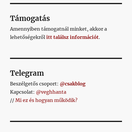
ZŐ
OLD
AL
Támogatás
Amennyiben támogatnál minket, akkor a
lehetőségekről
itt találsz információt
.
Telegram
Beszélgetős csoport:
@csakblog
Kapcsolat:
@veghhanta
//
Mi ez és hogyan működik?