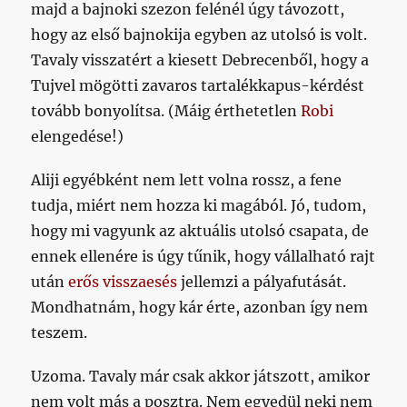
majd a bajnoki szezon felénél úgy távozott,
hogy az első bajnokija egyben az utolsó is volt.
Tavaly visszatért a kiesett Debrecenből, hogy a
Tujvel mögötti zavaros tartalékkapus-kérdést
tovább bonyolítsa. (Máig érthetetlen
Robi
elengedése!)
Aliji egyébként nem lett volna rossz, a fene
tudja, miért nem hozza ki magából. Jó, tudom,
hogy mi vagyunk az aktuális utolsó csapata, de
ennek ellenére is úgy tűnik, hogy vállalható rajt
után
erős visszaesés
jellemzi a pályafutását.
Mondhatnám, hogy kár érte, azonban így nem
teszem.
Uzoma. Tavaly már csak akkor játszott, amikor
nem volt más a posztra. Nem egyedül neki nem