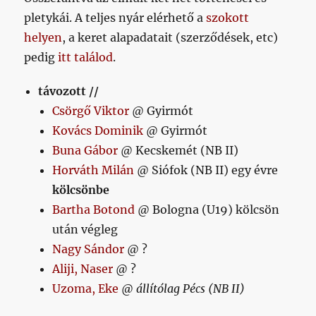
pletykái. A teljes nyár elérhető a
szokott
helyen
, a keret alapadatait (szerződések, etc)
pedig
itt találod
.
távozott //
Csörgő Viktor
@ Gyirmót
Kovács Dominik
@ Gyirmót
Buna Gábor
@ Kecskemét (NB II)
Horváth Milán
@ Siófok (NB II) egy évre
kölcsönbe
Bartha Botond
@ Bologna (U19) kölcsön
után végleg
Nagy Sándor
@ ?
Aliji, Naser
@ ?
Uzoma, Eke
@
állítólag Pécs (NB II)