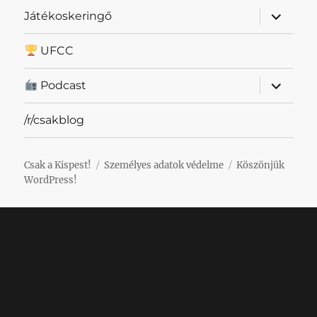
almenü
Játékoskeringő
szétnyit
UFCC
almenü
Podcast
szétnyit
/r/csakblog
Csak a Kispest!
Személyes adatok védelme
Köszönjük
WordPress!