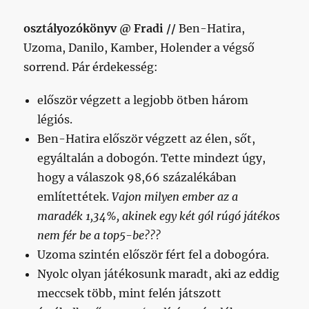
sikert
kívánunk)
osztályozókönyv @ Fradi //
Ben-Hatira,
című
bejegyzéshez
Uzoma, Danilo, Kamber, Holender a végső
sorrend. Pár érdekesség:
először végzett a legjobb ötben három
légiós.
Ben-Hatira először végzett az élen, sőt,
egyáltalán a dobogón. Tette mindezt úgy,
hogy a válaszok 98,66 százalékában
említettétek.
Vajon milyen ember az a
maradék 1,34%, akinek egy két gól rúgó játékos
nem fér be a top5-be???
Uzoma szintén először fért fel a dobogóra.
Nyolc olyan játékosunk maradt, aki az eddig
meccsek több, mint felén játszott