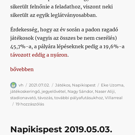
sikerült felnőnie a feladathoz, viszont neki
sikerült az egyik leglátványosabban.
Érdekesség, hogy az év során a padon ragadó
játékosok (vagyis az összes be nem cserélés)
45,7%-a, a pályára lépéseknek pedig a 19,6%-a
távozott eddig a nyáron
.
„Tegnapikispest 2021.07.02. (további pályafutásukh
bővebben
Szerző
Közzétéve
Kategória
Címke
vh
2021.07.02.
Játékos
,
Napikispest
Eke Uzoma
,
játékoskeringő
,
jegyelővétel
,
Nagy Sándor
,
Naser Aliji
,
stadionavató
,
távozás
,
további pályafutásukhoz
,
Villarreal
Tegnapikispest
19 hozzászólás
2021.07.02.
(további
pályafutásukhoz
Napikispest 2019.05.03.
sok