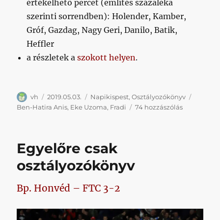
értékelhető percet (említés százaléka
szerinti sorrendben): Holender, Kamber,
Gróf, Gazdag, Nagy Geri, Danilo, Batik,
Heffler
a részletek a
szokott helyen
.
Szerző
Közzétéve
Kategória
Címke
vh
2019.05.03.
Napikispest
,
Osztályozókönyv
Napikispes
Ben-Hatira Anis
,
Eke Uzoma
,
Fradi
74 hozzászólás
2019.05.03.
című
bejegyzésh
Egyelőre csak
osztályozókönyv
Bp. Honvéd – FTC 3-2