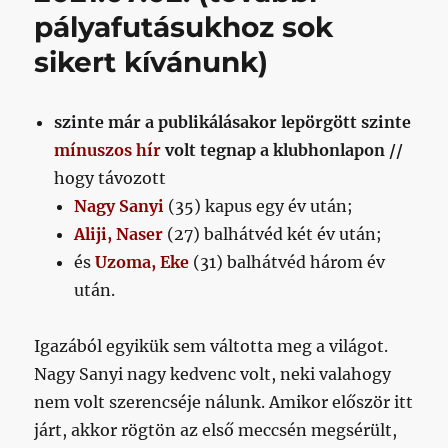
pályafutásukhoz sok
sikert kívánunk)
szinte már a publikálásakor lepörgött szinte
mínuszos hír
volt tegnap a klubhonlapon //
hogy távozott
Nagy Sanyi
(35) kapus egy év után;
Aliji,
N
aser
(27) balhátvéd két év után;
és
Uzoma, Eke
(31) balhátvéd három év
után.
Igazából egyikük sem váltotta meg a világot.
Nagy Sanyi nagy kedvenc volt, neki valahogy
nem volt szerencséje nálunk. Amikor először itt
járt, akkor rögtön az első meccsén megsérült,