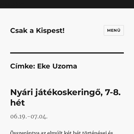
Mastodon
Csak a Kispest!
MENÜ
Címke:
Eke Uzoma
Nyári játékoskeringő, 7-8.
hét
06.19.-07.04.
Összerántva az elmúlt két hét történései és