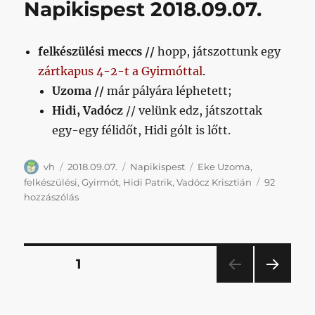
Napikispest 2018.09.07.
bejegyzéshez
felkészülési meccs //
hopp, játszottunk egy
zártkapus 4-2-t a Gyirmóttal
.
Uzoma //
már pályára léphetett;
Hidi, Vadócz
// velünk edz, játszottak
egy-egy félidőt, Hidi gólt is lőtt.
Szerző
Közzétéve
Kategória
Címke
vh
2018.09.07.
Napikispest
Eke Uzoma
,
felkészülési
,
Gyirmót
,
Hidi Patrik
,
Vadócz Krisztián
92
Napikispest
hozzászólás
2018.09.07.
című
bejegyzéshez
Bejegyzések
OLDAL
1
KÖV
lapozása
ETKE