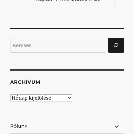
Keresés
ARCHÍVUM
Archívum
almenü
Rólunk
szétnyit