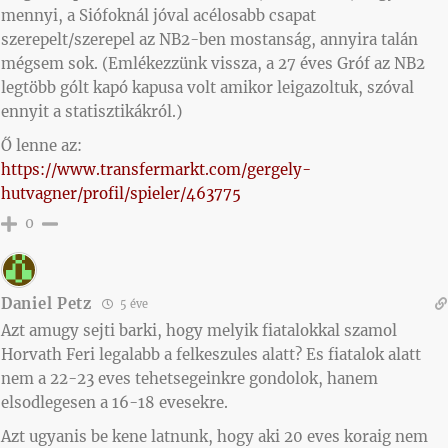
mennyi, a Siófoknál jóval acélosabb csapat
szerepelt/szerepel az NB2-ben mostanság, annyira talán
mégsem sok. (Emlékezzünk vissza, a 27 éves Gróf az NB2
legtöbb gólt kapó kapusa volt amikor leigazoltuk, szóval
ennyit a statisztikákról.)
Ő lenne az:
https://www.transfermarkt.com/gergely-
hutvagner/profil/spieler/463775
0
Daniel Petz
5 éve
Azt amugy sejti barki, hogy melyik fiatalokkal szamol
Horvath Feri legalabb a felkeszules alatt? Es fiatalok alatt
nem a 22-23 eves tehetsegeinkre gondolok, hanem
elsodlegesen a 16-18 evesekre.
Azt ugyanis be kene latnunk, hogy aki 20 eves koraig nem