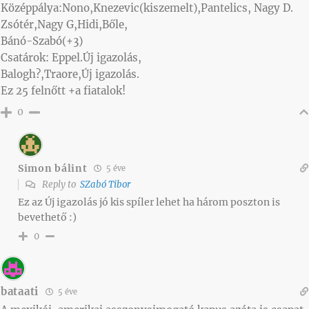
Középpálya:Nono,Knezevic(kiszemelt),Pantelics, Nagy D.
Zsótér,Nagy G,Hidi,Bőle,
Bánó-Szabó(+3)
Csatárok: Eppel.Új igazolás,
Balogh?,Traore,Új igazolás.
Ez 25 felnőtt +a fiatalok!
0
Simon bálint
5 éve
Reply to
SZabó Tibor
Ez az Új igazolás jó kis spíler lehet ha három poszton is
bevethető :)
0
bataati
5 éve