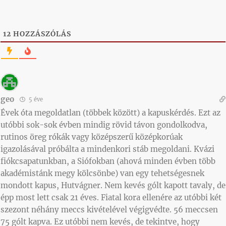
12
HOZZÁSZÓLÁS
geo
5 éve
Évek óta megoldatlan (többek között) a kapuskérdés. Ezt az
utóbbi sok-sok évben mindig rövid távon gondolkodva,
rutinos öreg rókák vagy középszerű középkorúak
igazolásával próbálta a mindenkori stáb megoldani. Kvázi
fiókcsapatunkban, a Siófokban (ahová minden évben több
akadémistánk megy kölcsönbe) van egy tehetségesnek
mondott kapus, Hutvágner. Nem kevés gólt kapott tavaly, de
épp most lett csak 21 éves. Fiatal kora ellenére az utóbbi két
szezont néhány meccs kivételével végigvédte. 56 meccsen
75 gólt kapva. Ez utóbbi nem kevés, de tekintve, hogy