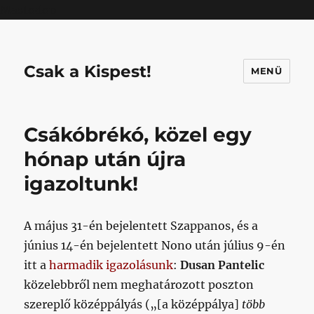
Mastodon
Csak a Kispest!
MENÜ
Csákóbrékó, közel egy
hónap után újra
igazoltunk!
A május 31-én bejelentett Szappanos, és a
június 14-én bejelentett Nono után július 9-én
itt a
harmadik igazolásunk
:
Dusan Pantelic
közelebbről nem meghatározott poszton
szereplő középpályás („[a középpálya]
több