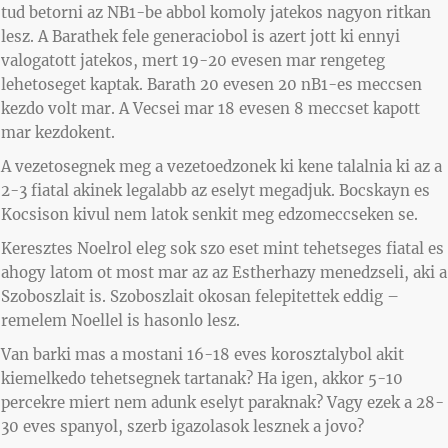
tud betorni az NB1-be abbol komoly jatekos nagyon ritkan
lesz. A Barathek fele generaciobol is azert jott ki ennyi
valogatott jatekos, mert 19-20 evesen mar rengeteg
lehetoseget kaptak. Barath 20 evesen 20 nB1-es meccsen
kezdo volt mar. A Vecsei mar 18 evesen 8 meccset kapott
mar kezdokent.
A vezetosegnek meg a vezetoedzonek ki kene talalnia ki az a
2-3 fiatal akinek legalabb az eselyt megadjuk. Bocskayn es
Kocsison kivul nem latok senkit meg edzomeccseken se.
Keresztes Noelrol eleg sok szo eset mint tehetseges fiatal es
ahogy latom ot most mar az az Estherhazy menedzseli, aki a
Szoboszlait is. Szoboszlait okosan felepitettek eddig –
remelem Noellel is hasonlo lesz.
Van barki mas a mostani 16-18 eves korosztalybol akit
kiemelkedo tehetsegnek tartanak? Ha igen, akkor 5-10
percekre miert nem adunk eselyt paraknak? Vagy ezek a 28-
30 eves spanyol, szerb igazolasok lesznek a jovo?