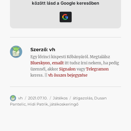
között lásd a Google keresőben
Szerző:
vh
Egy lőrinci kispesti Kőbányáról. Megtalálsz
Blueskyon
,
emailt
itt tudsz írni nekem, ha pedig
üzennél, akkor
Signalon
vagy
Telegramon
keress. ||
vh összes bejegyzése
Szerző
Közzétéve
Kategória
Címke
vh
2021.07.10.
Játékos
átigazolás
,
Dusan
Pantelic
,
Hidi Patrik
,
játékoskeringő