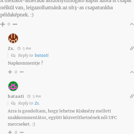
A mexikói-amerikai asszonysimogató kapus azóta is csapat
nélkül van, leigazolhatnánk az nb3-as csapatunkba
példaképnek. :)
0
Zs.
5 éve
Reply to
bataati
Napkommentje ?
0
bataati
5 éve
Reply to
Zs.
Arra is gondoltam, hogy lehetne Kisknézy mellett
szakkommentátor, együtt közvetíthetnének női UFC
meccseket. :)
0