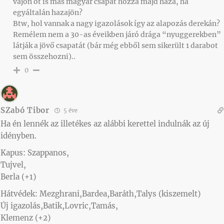
vajon őt is más magyar csapat hozza majd haza, ha
egyáltalán hazajön?
Btw, hol vannak a nagy igazolások így az alapozás derekán?
Remélem nem a 30-as éveikben járó drága “nyuggerekben”
látják a jövő csapatát (bár még ebből sem sikerült 1 darabot
sem összehozni)..
0
SZabó Tibor
5 éve
Ha én lennék az illetékes az alábbi kerettel indulnák az új
idényben.
Kapus: Szappanos,
Tujvel,
Berla (+1)
Hátvédek: Mezghrani,Bardea,Baráth,Talys (kiszemelt)
Új igazolás,Batik,Lovric,Tamás,
Klemenz (+2)