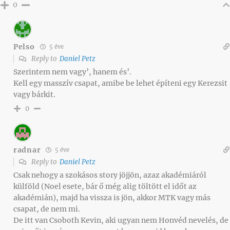
0
Pelso
5 éve
Reply to
Daniel Petz
Szerintem nem vagy’, hanem és’.
Kell egy masszív csapat, amibe be lehet építeni egy Kerezsit
vagy bárkit.
0
radnar
5 éve
Reply to
Daniel Petz
Csak nehogy a szokásos story jöjjön, azaz akadémiáról
külföld (Noel esete, bár ő még alig töltött el időt az
akadémián), majd ha vissza is jön, akkor MTK vagy más
csapat, de nem mi.
De itt van Csoboth Kevin, aki ugyan nem Honvéd nevelés, de