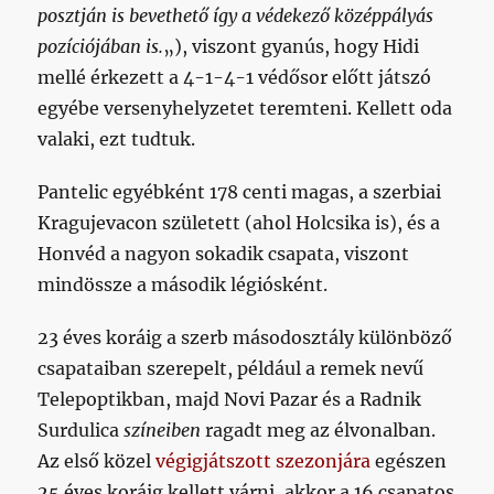
posztján is bevethető így a védekező középpályás
pozíciójában is.
„), viszont gyanús, hogy Hidi
mellé érkezett a 4-1-4-1 védősor előtt játszó
egyébe versenyhelyzetet teremteni. Kellett oda
valaki, ezt tudtuk.
Pantelic egyébként 178 centi magas, a szerbiai
Kragujevacon született (ahol Holcsika is), és a
Honvéd a nagyon sokadik csapata, viszont
mindössze a második légiósként.
23 éves koráig a szerb másodosztály különböző
csapataiban szerepelt, például a remek nevű
Telepoptikban, majd Novi Pazar és a Radnik
Surdulica
színeiben
ragadt meg az élvonalban.
Az első közel
végigjátszott szezonjára
egészen
25 éves koráig kellett várni, akkor a 16 csapatos