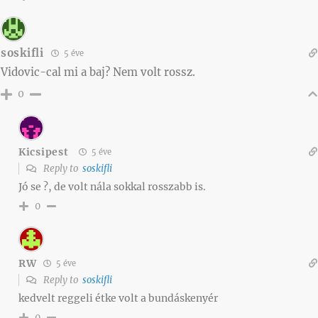
soskifli
5 éve
Vidovic-cal mi a baj? Nem volt rossz.
0
Kicsipest
5 éve
Reply to
soskifli
Jó se ?, de volt nála sokkal rosszabb is.
0
RW
5 éve
Reply to
soskifli
kedvelt reggeli étke volt a bundáskenyér
0