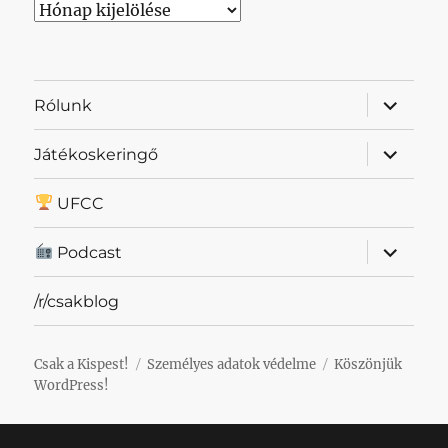
Archívum
almenü
Rólunk
szétnyit
almenü
Játékoskeringő
szétnyit
UFCC
almenü
Podcast
szétnyit
/r/csakblog
Csak a Kispest!
Személyes adatok védelme
Köszönjük
WordPress!