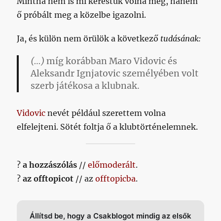
Mintha nem is mi kerestük volna meg, hanem
ő próbált meg a közelbe igazolni.
Ja, és külön nem örülök a következő
tudásának:
(…)
míg korábban Maro Vidovic és
Aleksandr Ignjatovic személyében volt
szerb játékosa a klubnak.
Vidovic
nevét például szerettem volna
elfelejteni. Sötét foltja ő a klubtörténelemnek.
?
a hozzászólás
//
előmoderált
.
?
az offtopicot
// az
offtopicba
.
Állítsd be, hogy a Csakblogot mindig az elsők