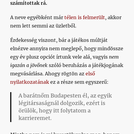
számítottak rá.
A neve egyébként már
télen is felmerült
, akkor
nem lett semmi az üzletből.
Érdekesség viszont, bár a játékos múltját
elnézve annyira nem meglepő, hogy mindössze
egy év plusz opciót írtunk vele alá, vagyis
nem
igazán a jövőnek
szóló beruházás a játékjogának
megvásárlása. Ahogy rögtön az
első
nyilatkozatának
ez a része sem egyszerű:
A barátnőm Budapesten él, az egyik
légitársaságnál dolgozik, ezért is
örülök, hogy itt folytatom a
karrieremet.