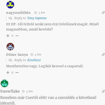
nagyondühös
4 éve
Reply to
Tony Soprano
Itt HF-től felfelé senki nem érzi felelősnek magát. Minél
magasabban, annál kevésbé!
0
Döme Sanya
4 éve
Reply to
dzsahasz
Menthetetlen vagy. Logikát keresel a csapatnál.
0
Snowflake
4 éve
Remélem már Csertői előtt van a szerződés a következő
idénytől.