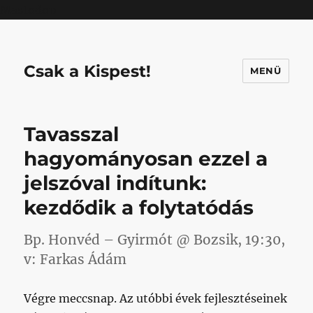
Mastodon
Csak a Kispest!
MENÜ
Tavasszal
hagyományosan ezzel a
jelszóval indítunk:
kezdődik a folytatódás
Bp. Honvéd – Gyirmót @ Bozsik, 19:30,
v: Farkas Ádám
Végre meccsnap. Az utóbbi évek fejlesztéseinek