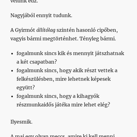
velünk edz.
Nagyjából ennyit tudunk.
A Gyirmót
állítólag
szintén hasonló cipőben,
vagyis bármi megtörténhet. Tényleg bármi.
fogalmunk sincs kik és mennyit játszhatnak
a két csapatban?
fogalmunk sincs, hogy akik részt vettek a
felkészülésben, mire lehetnek képesek
együtt?
fogalmunk sincs, hogy a kihagyók
részmunkaidős játéka mire lehet elég?
Ilyesmik.
A mai egy olyan meccs, amire ki kell menni