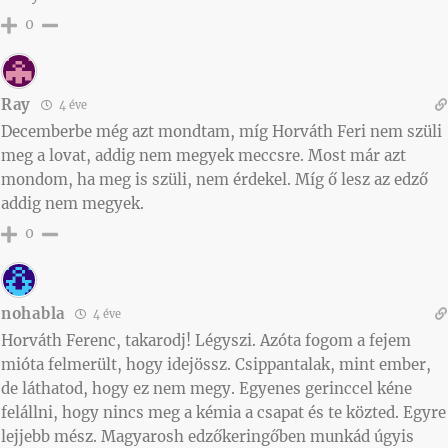
0
Ray
4 éve
Decemberbe még azt mondtam, míg Horváth Feri nem szüli
meg a lovat, addig nem megyek meccsre. Most már azt
mondom, ha meg is szüli, nem érdekel. Míg ő lesz az edző
addig nem megyek.
0
nohabla
4 éve
Horváth Ferenc, takarodj! Légyszi. Azóta fogom a fejem
mióta felmerült, hogy idejössz. Csippantalak, mint ember,
de láthatod, hogy ez nem megy. Egyenes gerinccel kéne
felállni, hogy nincs meg a kémia a csapat és te közted. Egyre
lejjebb mész. Magyarosh edzőkeringőben munkád úgyis