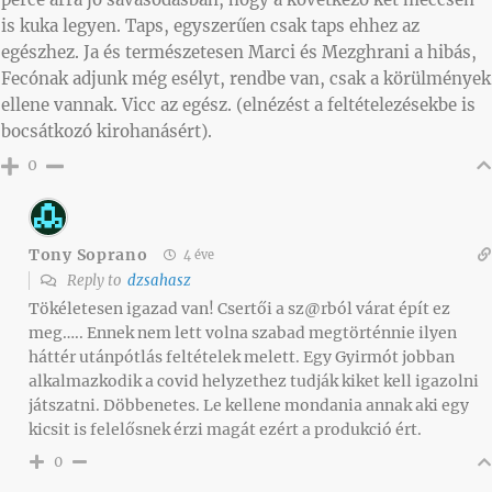
is kuka legyen. Taps, egyszerűen csak taps ehhez az
egészhez. Ja és természetesen Marci és Mezghrani a hibás,
Fecónak adjunk még esélyt, rendbe van, csak a körülmények
ellene vannak. Vicc az egész. (elnézést a feltételezésekbe is
bocsátkozó kirohanásért).
0
Tony Soprano
4 éve
Reply to
dzsahasz
Tökéletesen igazad van! Csertői a sz@rból várat épít ez
meg….. Ennek nem lett volna szabad megtörténnie ilyen
háttér utánpótlás feltételek melett. Egy Gyirmót jobban
alkalmazkodik a covid helyzethez tudják kiket kell igazolni
játszatni. Döbbenetes. Le kellene mondania annak aki egy
kicsit is felelősnek érzi magát ezért a produkció ért.
0