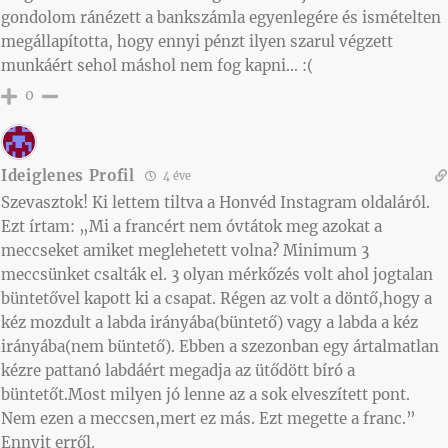
gondolom ránézett a bankszámla egyenlegére és ismételten
megállapította, hogy ennyi pénzt ilyen szarul végzett
munkáért sehol máshol nem fog kapni… :(
0
Ideiglenes Profil
4 éve
Szevasztok! Ki lettem tiltva a Honvéd Instagram oldaláról.
Ezt írtam: „Mi a francért nem óvtátok meg azokat a
meccseket amiket meglehetett volna? Minimum 3
meccsünket csalták el. 3 olyan mérkőzés volt ahol jogtalan
büntetővel kapott ki a csapat. Régen az volt a döntő,hogy a
kéz mozdult a labda irányába(büntető) vagy a labda a kéz
irányába(nem büntető). Ebben a szezonban egy ártalmatlan
kézre pattanó labdáért megadja az ütődött bíró a
büntetőt.Most milyen jó lenne az a sok elveszített pont.
Nem ezen a meccsen,mert ez más. Ezt megette a franc.”
Ennyit erről.