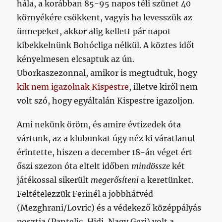
hála, a korábban 85-95 napos téli szünet 40
környékére csökkent, vagyis ha levesszük az
ünnepeket, akkor alig kellett pár napot
kibekkelnünk Bohócliga nélkül. A köztes időt
kényelmesen elcsaptuk az ún.
Uborkaszezonnal, amikor is megtudtuk, hogy
kik nem igazolnak Kispestre
, illetve kiről nem
volt szó, hogy egyáltalán Kispestre igazoljon.
Ami nekünk öröm, és amire évtizedek óta
vártunk, az a klubunkat úgy néz ki váratlanul
érintette, hiszen a december 18-án véget ért
őszi szezon óta eltelt időben
mindössze
két
játékossal sikerült
megerősíteni
a keretünket.
Feltételezzük Ferinél a jobbhátvéd
(Mezghrani/Lovric) és a védekező középpályás
posztja (Pantelic, Hidi, Nagy Geri) volt a