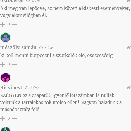
októberes
4 éve
Aki meg van lepődve, az nem követi a kispesti eseményeket,
vagy álomvilágban él.
0
mészöly sámán
4 éve
ki kell menni burpeezni a szurkolók elé, összeesésig.
0
Kicsipest
4 éve
SZÉGYEN ez a csapat!!! Egyenlő létszámban is nullák
voltunk a tartalékos tök utolsó ellen! Nagyon haladunk a
másodosztály felé.
0