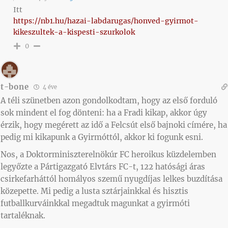
Itt
https://nb1.hu/hazai-labdarugas/honved-gyirmot-
kikeszultek-a-kispesti-szurkolok
0
t-bone
4 éve
A téli szünetben azon gondolkodtam, hogy az első forduló
sok mindent el fog dönteni: ha a Fradi kikap, akkor úgy
érzik, hogy megérett az idő a Felcsút első bajnoki címére, ha
pedig mi kikapunk a Gyirmóttól, akkor ki fogunk esni.
Nos, a Doktorminiszterelnökúr FC heroikus küzdelemben
legyőzte a Pártigazgató Elvtárs FC-t, 122 hatósági áras
csirkefarháttól homályos szemű nyugdíjas lelkes buzdítása
közepette. Mi pedig a lusta sztárjainkkal és hisztis
futballkurváinkkal megadtuk magunkat a gyirmóti
tartaléknak.