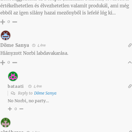
értékelhetetlen és élvezhetetlen valamit produkál, ami még
ebből az igen silány hazai mezőnyből is lefelé lóg ki…
0
Döme Sanya
4 éve
Hiányzott Norbi labdavakarása.
0
bataati
4 éve
Reply to
Döme Sanya
No Norbi, no party…
0