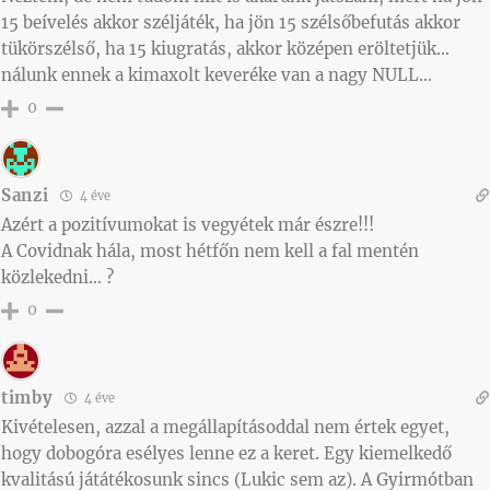
15 beívelés akkor széljáték, ha jön 15 szélsőbefutás akkor
tükörszélső, ha 15 kiugratás, akkor középen eröltetjük…
nálunk ennek a kimaxolt keveréke van a nagy NULL…
0
Sanzi
4 éve
Azért a pozitívumokat is vegyétek már észre!!!
A Covidnak hála, most hétfőn nem kell a fal mentén
közlekedni… ?
0
timby
4 éve
Kivételesen, azzal a megállapításoddal nem értek egyet,
hogy dobogóra esélyes lenne ez a keret. Egy kiemelkedő
kvalitású játátékosunk sincs (Lukic sem az). A Gyirmótban