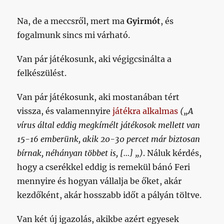
Na, de a meccsről, mert ma
Gyirmót
, és
fogalmunk sincs mi várható.
Van pár játékosunk, aki végigcsinálta a
felkészülést.
Van pár játékosunk, aki mostanában tért
vissza, és valamennyire
játékra alkalmas
(„A
vírus által eddig megkímélt játékosok mellett van
15-16 emberünk, akik 20-30 percet már biztosan
bírnak, néhányan többet is, […] „)
. Náluk kérdés,
hogy a cserékkel eddig is remekül bánó Feri
mennyire és hogyan vállalja be őket, akár
kezdőként, akár hosszabb időt a pályán töltve.
Van két új igazolás, akikbe azért egyesek