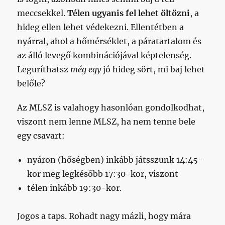
meccsekkel.
Télen ugyanis fel lehet öltözni
, a
hideg ellen lehet védekezni. Ellentétben a
nyárral, ahol a hőmérséklet, a páratartalom és
az álló levegő kombinációjával képtelenség.
Leguríthatsz
még egy
jó hideg sört, mi baj lehet
belőle?
Az MLSZ is valahogy hasonlóan gondolkodhat,
viszont nem lenne MLSZ, ha nem tenne bele
egy csavart:
nyáron (hőségben) inkább játsszunk 14:45-
kor meg legkésőbb 17:30-kor, viszont
télen inkább 19:30-kor.
Jogos a taps. Rohadt nagy mázli, hogy mára