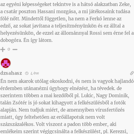
az egyéni képességeket tekintve is a hátsó alakzatban Zeke,
a csatár poszton Hassani mozgása, a mi játékosaink tudása
fölé nőtt. Mindettől független, ha nem a Ferkó lenne az
edző, az sokat javítana a teljesítményünkön és ez álltal a
helyezésünkön, de ezzel az állománnyal Rossi sem érne fel a
dobogóra. Én így látom.
0
dzsahasz
4 éve
Én nem akarok utólag okoskodni, és nem is vagyok hajlandó
érdemben utánanézni úgyhogy elnézést, ha tévedek. de
szerintem többen a mai kezdőből pl. Lukic, Nagy Dominik,
talán Zsótér is jó sokat kihagyott a felkészülésből a fotók
alapján. Nem tudjuk miért, de amennyiben vírusfertőzés
miatt, úgy feltehetően az erőállapotuk nem volt
százszázalékos. Volt viszont a padon több ember, aki
emlékeim szerint végigcsinálta a felkészülést, pl. Kerezsi,