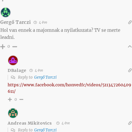
Gergő Tarczi
4 éve
Hol van ennek a majomnak a nyilatkozata? TV se merte
leadni.
0
DBalage
4 éve
Reply to
Gergő Tarczi
https://www.facebook.com/honvedfc/videos/511347260409
611/
0
Andreas Mikitovics
4 éve
Reply to
Gergő Tarczi