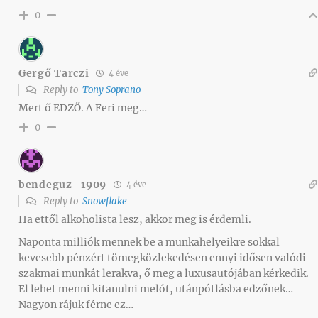
0
Gergő Tarczi
4 éve
Reply to
Tony Soprano
Mert ő EDZŐ. A Feri meg…
0
bendeguz_1909
4 éve
Reply to
Snowflake
Ha ettől alkoholista lesz, akkor meg is érdemli.
Naponta milliók mennek be a munkahelyeikre sokkal
kevesebb pénzért tömegközlekedésen ennyi idősen valódi
szakmai munkát lerakva, ő meg a luxusautójában kérkedik.
El lehet menni kitanulni melót, utánpótlásba edzőnek…
Nagyon rájuk férne ez…