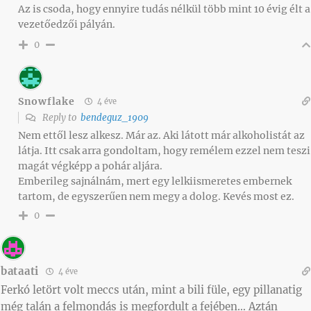
Az is csoda, hogy ennyire tudás nélkül több mint 10 évig élt a
vezetőedzői pályán.
0
Snowflake
4 éve
Reply to
bendeguz_1909
Nem ettől lesz alkesz. Már az. Aki látott már alkoholistát az
látja. Itt csak arra gondoltam, hogy remélem ezzel nem teszi
magát végképp a pohár aljára.
Emberileg sajnálnám, mert egy lelkiismeretes embernek
tartom, de egyszerűen nem megy a dolog. Kevés most ez.
0
bataati
4 éve
Ferkó letört volt meccs után, mint a bili füle, egy pillanatig
még talán a felmondás is megfordult a fejében… Aztán