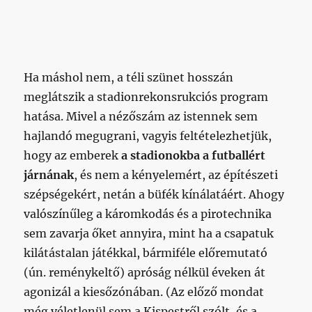
Ha máshol nem, a téli szünet hosszán
meglátszik a stadionrekonsrukciós program
hatása. Mivel a nézőszám az istennek sem
hajlandó megugrani, vagyis feltételezhetjük,
hogy az emberek
a stadionokba a futballért
járnának
, és nem a kényelemért, az építészeti
szépségekért, netán a büfék kínálatáért. Ahogy
valószínűleg a káromkodás és a pirotechnika
sem zavarja őket annyira, mint ha a csapatuk
kilátástalan játékkal, bármiféle előremutató
(ún. reménykeltő) apróság nélkül éveken át
agonizál a kiesőzónában. (Az előző mondat
még véletlenül sem a Kispestről szólt, és a