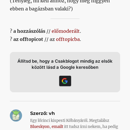
(Tényleg, mi kell ahhoz, hogy még higgyen
ebben a bagázsban valaki?)
?
a hozzászólás
//
előmoderált
.
?
az offtopicot
// az
offtopicba
.
Állítsd be, hogy a Csakblogot mindig az elsők
között lásd a Google keresőben
Szerző:
vh
Egy lőrinci kispesti Kőbányáról. Megtalálsz
Blueskyon
,
emailt
itt tudsz írni nekem, ha pedig