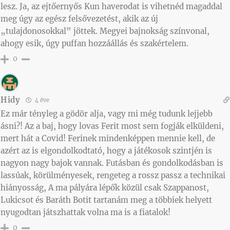
lesz. Ja, az ejtőernyős Kun haverodat is vihetnéd magaddal
meg úgy az egész felsővezetést, akik az új
„tulajdonosokkal” jöttek. Megyei bajnokság színvonal,
ahogy esik, úgy puffan hozzáállás és szakértelem.
0
Hidy
4 éve
Ez már tényleg a gödör alja, vagy mi még tudunk lejjebb
ásni?! Az a baj, hogy lovas Ferit most sem fogják elküldeni,
mert hát a Covid! Ferinek mindenképpen mennie kell, de
azért az is elgondolkodtató, hogy a játékosok szintjén is
nagyon nagy bajok vannak. Futásban és gondolkodásban is
lassúak, körülményesek, rengeteg a rossz passz a technikai
hiányosság, A ma pályára lépők közül csak Szappanost,
Lukicsot és Baráth Botit tartanám meg a többiek helyett
nyugodtan játszhattak volna ma is a fiatalok!
0