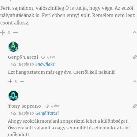
Ferit sajnálom, valószínűleg Ő is tudja, hogy vége. Az edzői
pályafutásának is. Feri ebben ennyi volt. Remélem nem lesz
csont alkesz.
0
Gergő Tarczi
4 éve
Reply to
Snowflake
Ezt hangoztatom már egy éve. Csertői kell nekünk!
0
Tony Soprano
4 éve
Reply to
Gergő Tarczi
Ahogy szokták mondani zongorázni lehet a különbséget.
Összerakott valamit a nagy semmiből és ellenünk ez is jól
működött.