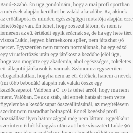
Banó-Szabó. Én úgy gondolnám, hogy a mai profi sportban
a mérések alapján kerülhet be valaki a kezdőbe. Az, akinek
az erőállapota és minden egészségügyi mutatója alapján erre
lehetősége van. Én lehet, hogy rosszul látom, és nem is
ismerem az eü. értékeit egyik srácnak se, de ha egy hete tért
vissza Lukic, legyen bármekkora spíler, nem játszhat 96
percet. Egyszerűen nem tartom normálisnak, ha egy edző
egy vírusfertőzés után egy játékost a kezdőbe jelöl úgy,
hogy van mögötte egy akadémia, ahol egészséges, tökéletes
eü. állapotú játékosok is vannak. Számomra egyszerűen
elfogadhatatlan, hogyha nem az eü. értékek, hanem a nevek
(mi több babonák) alapján rak valaki össze egy
kezdőcsapatot. Valóban a C-19 is tehet arról, hogy ma nem
ment. Valóban. De az a stáb, aki ennek hatásait nem vette
figyelembe a kezdőcsapat összeállításánál, az megítélésem
szerint nem maradhat holnaptól. Ennél kevésbé profi
hozzáállást ilyen hátországgal még nem láttam. Egyébként
szerintem 6 hét kihagyás után az 1 hete visszatért Lukic 96
perce arra jó savasodásban, hogy a következő két meccsen