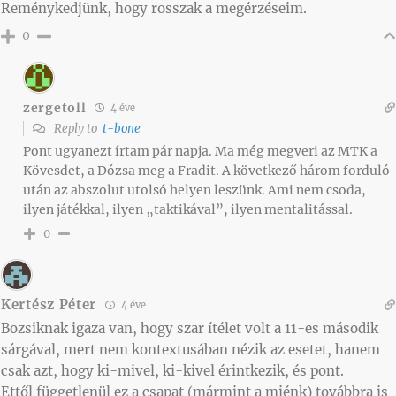
Reménykedjünk, hogy rosszak a megérzéseim.
0
zergetoll
4 éve
Reply to
t-bone
Pont ugyanezt írtam pár napja. Ma még megveri az MTK a
Kövesdet, a Dózsa meg a Fradit. A következő három forduló
után az abszolut utolsó helyen leszünk. Ami nem csoda,
ilyen játékkal, ilyen „taktikával”, ilyen mentalitással.
0
Kertész Péter
4 éve
Bozsiknak igaza van, hogy szar ítélet volt a 11-es második
sárgával, mert nem kontextusában nézik az esetet, hanem
csak azt, hogy ki-mivel, ki-kivel érintkezik, és pont.
Ettől függetlenül ez a csapat (mármint a miénk) továbbra is