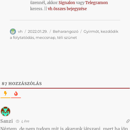
üzennél, akkor
Signalon
vagy
Telegramon
keress. ||
vh összes bejegyzése
Szerző
Közzétéve
Kategória
Címke
vh
2022.01.29.
Beharangozó
Gyirmót
,
kezdődik
a folytatódás
,
meccsnap
,
téli szünet
87
HOZZÁSZÓLÁS
Sanzi
4 éve
Néztem, de nem tudom mit is akarunk játszani, mert ha jön