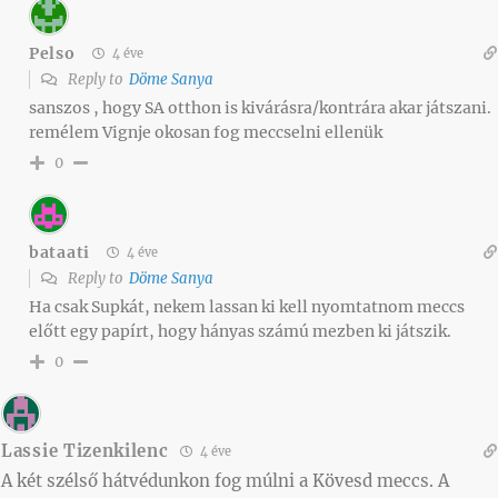
Pelso
4 éve
Reply to
Döme Sanya
sanszos , hogy SA otthon is kivárásra/kontrára akar játszani.
remélem Vignje okosan fog meccselni ellenük
0
bataati
4 éve
Reply to
Döme Sanya
Ha csak Supkát, nekem lassan ki kell nyomtatnom meccs
előtt egy papírt, hogy hányas számú mezben ki játszik.
0
Lassie Tizenkilenc
4 éve
A két szélső hátvédunkon fog múlni a Kövesd meccs. A