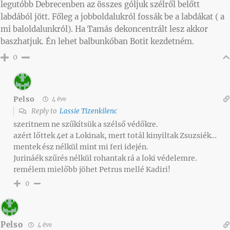
legutóbb Debrecenben az összes góljuk szélről belőtt
labdából jött. Főleg a jobboldalukról fossák be a labdákat ( a
mi baloldalunkról). Ha Tamás dekoncentrált lesz akkor
baszhatjuk. Én lehet balbunkóban Botit kezdetném.
0
Pelso
4 éve
Reply to
Lassie Tizenkilenc
szeritnem ne szűkítsük a szélső védőkre.
azért lőttek 4et a Lokinak, mert totál kinyiltak Zsuzsiék…
mentek ész nélkül mint mi feri idején.
Jurináék szűrés nélkül rohantak rá a loki védelemre.
remélem mielőbb jöhet Petrus mellé Kadiri!
0
Pelso
4 éve