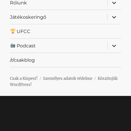
almenü
Rólunk
szétnyit
almenü
Játékoskeringő
szétnyit
UFCC
almenü
Podcast
szétnyit
/r/csakblog
Csak a Kispest!
Személyes adatok védelme
Köszönjük
WordPress!