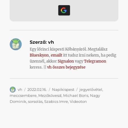
Szerző:
vh
Egy lőrinci kispesti Kőbányáról. Megtalálsz
Blueskyon
,
emailt
itt tudsz írni nekem, ha pedig
üzennél, akkor
Signalon
vagy
Telegramon
keress. ||
vh összes bejegyzése
Szerző
Közzétéve
Kategória
Címke
vh
2022.02.16.
Napikispest
jegyelővétel
,
meccsembere
,
Mezőkövesd
,
Michael Boris
,
Nagy
Dominik
,
sorsolás
,
Szabics Imre
,
Videoton