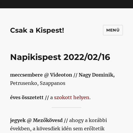
Mastodon
Csak a Kispest!
MENÜ
Napikispest 2022/02/16
meccsembere @ Videoton // Nagy Dominik,
Petrusenko, Szappanos
éves összetett //
a
szokott helyen
.
jegyek @ Mezőkövesd //
ahogy a korábbi
években, a kövesdiek idén sem erőltetik