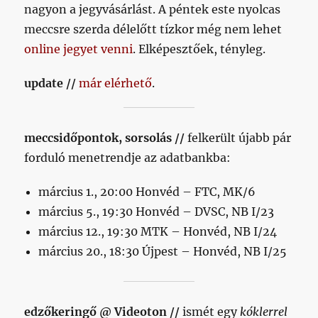
nagyon a jegyvásárlást. A péntek este nyolcas
meccsre szerda délelőtt tízkor még nem lehet
online jegyet venni
. Elképesztőek, tényleg.
update //
már elérhető
.
meccsidőpontok, sorsolás //
felkerült újabb pár
forduló menetrendje az adatbankba:
március 1., 20:00 Honvéd – FTC, MK/6
március 5., 19:30 Honvéd – DVSC, NB I/23
március 12., 19:30 MTK – Honvéd, NB I/24
március 20., 18:30 Újpest – Honvéd, NB I/25
edzőkeringő @ Videoton //
ismét egy
kóklerrel