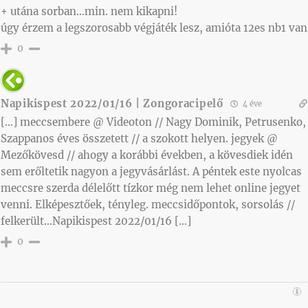
+ utána sorban…min. nem kikapni!
úgy érzem a legszorosabb végjáték lesz, amióta 12es nb1 van
0
Napikispest 2022/01/16 | Zongoracipelő
4 éve
[…] meccsembere @ Videoton // Nagy Dominik, Petrusenko,
Szappanos éves összetett // a szokott helyen. jegyek @
Mezőkövesd // ahogy a korábbi években, a kövesdiek idén
sem erőltetik nagyon a jegyvásárlást. A péntek este nyolcas
meccsre szerda délelőtt tízkor még nem lehet online jegyet
venni. Elképesztőek, tényleg. meccsidőpontok, sorsolás //
felkerült…Napikispest 2022/01/16 […]
0