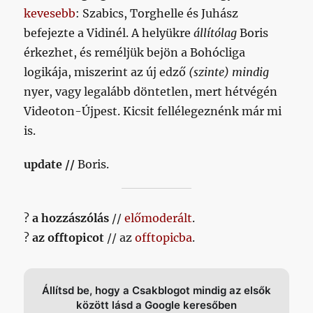
kevesebb
: Szabics, Torghelle és Juhász
befejezte a Vidinél. A helyükre
állítólag
Boris
érkezhet, és reméljük bejön a Bohócliga
logikája, miszerint az új edző
(szinte) mindig
nyer, vagy legalább döntetlen, mert hétvégén
Videoton-Újpest. Kicsit fellélegeznénk már mi
is.
update //
Boris.
?
a hozzászólás
//
előmoderált
.
?
az offtopicot
// az
offtopicba
.
Állítsd be, hogy a Csakblogot mindig az elsők
között lásd a Google keresőben