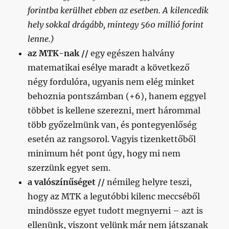
forintba kerülhet ebben az esetben. A kilencedik
hely sokkal drágább, mintegy 560 millió forint
lenne.)
az MTK-nak //
egy egészen halvány
matematikai esélye maradt a következő
négy fordulóra, ugyanis nem elég minket
behoznia pontszámban (+6), hanem eggyel
többet is kellene szerezni, mert hárommal
több győzelmünk van, és pontegyenlőség
esetén az rangsorol. Vagyis tizenkettőből
minimum hét pont úgy, hogy mi nem
szerzünk egyet sem.
a valószínűséget //
némileg helyre teszi,
hogy az MTK a legutóbbi kilenc meccséből
mindössze egyet tudott megnyerni – azt is
ellenünk, viszont velünk már nem játszanak