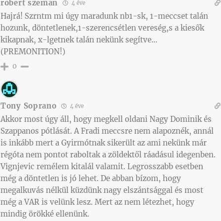
robert szeman
4 éve
Hajrá! Szrntm mi úgy maradunk nb1-sk, 1-meccset talán
hozunk, döntetlenek,1-szerencsétlen vereség,s a kiesők
kikapnak, x-lgetnek talán nekünk segítve…
(PREMONITION!)
0
Tony Soprano
4 éve
Akkor most úgy áll, hogy megkell oldani Nagy Dominik és
Szappanos pótlását. A Fradi meccsre nem alapoznék, annál
is inkább mert a Gyirmótnak sikerült az ami nekünk már
régóta nem pontot raboltak a zöldektől ráadásul idegenben.
Vignjevic remélem kitalál valamit. Legrosszabb esetben
még a döntetlen is jó lehet. De abban bízom, hogy
megalkuvás nélkül küzdünk nagy elszántsággal és most
még a VAR is velünk lesz. Mert az nem létezhet, hogy
mindig örökké ellenünk.