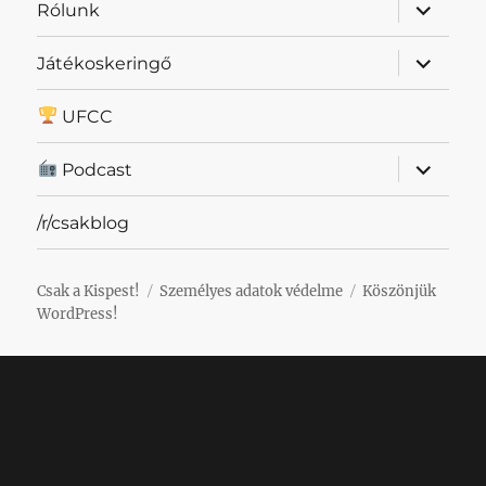
almenü
Rólunk
szétnyit
almenü
Játékoskeringő
szétnyit
UFCC
almenü
Podcast
szétnyit
/r/csakblog
Csak a Kispest!
Személyes adatok védelme
Köszönjük
WordPress!