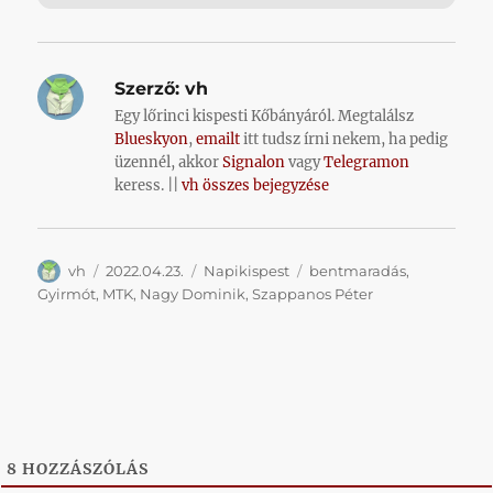
Szerző:
vh
Egy lőrinci kispesti Kőbányáról. Megtalálsz
Blueskyon
,
emailt
itt tudsz írni nekem, ha pedig
üzennél, akkor
Signalon
vagy
Telegramon
keress. ||
vh összes bejegyzése
Szerző
Közzétéve
Kategória
Címke
vh
2022.04.23.
Napikispest
bentmaradás
,
Gyirmót
,
MTK
,
Nagy Dominik
,
Szappanos Péter
8
HOZZÁSZÓLÁS