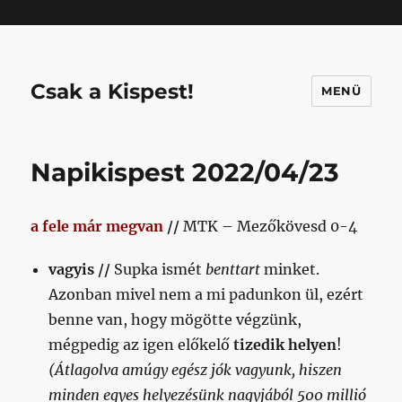
Mastodon
Csak a Kispest!
MENÜ
Napikispest 2022/04/23
a fele már megvan
//
MTK – Mezőkövesd 0-4
vagyis //
Supka ismét
benttart
minket.
Azonban mivel nem a mi padunkon ül, ezért
benne van, hogy mögötte végzünk,
mégpedig az igen előkelő
tizedik helyen
!
(Átlagolva amúgy egész jók vagyunk, hiszen
minden egyes helyezésünk nagyjából 500 millió