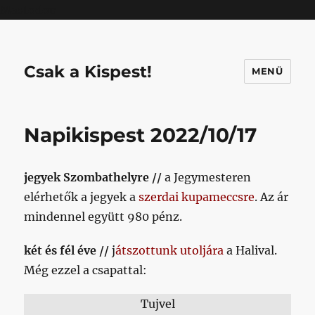
Mastodon
Csak a Kispest!
MENÜ
Napikispest 2022/10/17
jegyek Szombathelyre //
a Jegymesteren
elérhetők a jegyek a
szerdai kupameccsre
. Az ár
mindennel együtt 980 pénz.
két és fél éve //
j
átszottunk utoljára
a Halival.
Még ezzel a csapattal:
Tujvel