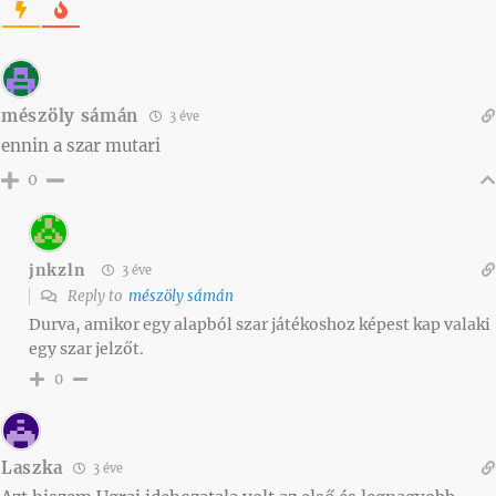
mészöly sámán
3 éve
ennin a szar mutari
0
jnkzln
3 éve
Reply to
mészöly sámán
Durva, amikor egy alapból szar játékoshoz képest kap valaki
egy szar jelzőt.
0
Laszka
3 éve