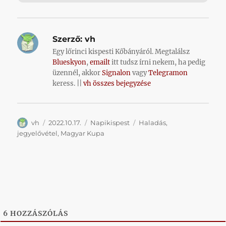
Szerző:
vh
Egy lőrinci kispesti Kőbányáról. Megtalálsz
Blueskyon
,
emailt
itt tudsz írni nekem, ha pedig
üzennél, akkor
Signalon
vagy
Telegramon
keress. ||
vh összes bejegyzése
Szerző
Közzétéve
Kategória
Címke
vh
2022.10.17.
Napikispest
Haladás
,
jegyelővétel
,
Magyar Kupa
6
HOZZÁSZÓLÁS