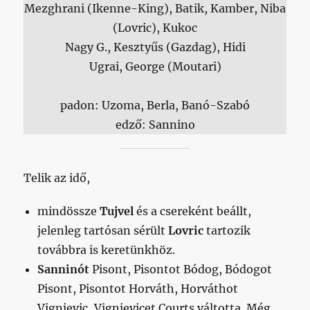
Mezghrani (Ikenne-King), Batik, Kamber, Niba
(Lovric), Kukoc
Nagy G., Kesztyűs (Gazdag), Hidi
Ugrai, George (Moutari)
padon: Uzoma, Berla, Banó-Szabó
edző: Sannino
Telik az idő,
mindössze
Tujvel
és a csereként beállt,
jelenleg tartósan sérült
Lovric
tartozik
továbbra is keretünkhöz.
Sanninót
Pisont, Pisontot Bódog, Bódogot
Pisont, Pisontot Horváth, Horváthot
Vignjevic, Vignjevicet Courts váltotta. Még