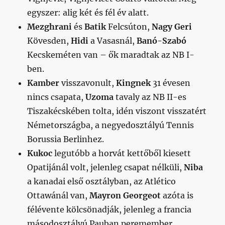
egyszer: alig két és fél év alatt.
Mezghrani
és
Batik
Felcsúton,
Nagy Geri
Kövesden,
Hidi
a Vasasnál,
Banó-Szabó
Kecskeméten van – ők maradtak az NB I-
ben.
Kamber
visszavonult,
Kingnek
31 évesen
nincs csapata,
Uzoma
tavaly az NB II-es
Tiszakécskében tolta, idén viszont visszatért
Németországba, a negyedosztályú Tennis
Borussia Berlinhez.
Kukoc
legutóbb a horvát kettőből kiesett
Opatijánál volt, jelenleg csapat nélküli,
Niba
a kanadai első osztályban, az Atlético
Ottawánál van,
Mayron Georgeot
azóta is
félévente kölcsönadják, jelenleg a francia
másodosztályú Pauban peremember,