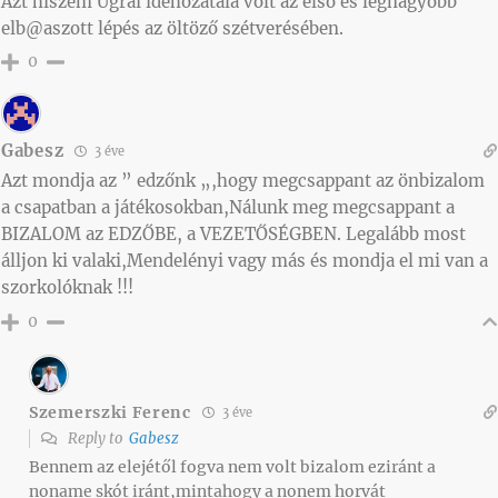
Azt hiszem Ugrai idehozatala volt az első és legnagyobb
elb@aszott lépés az öltöző szétverésében.
0
Gabesz
3 éve
Azt mondja az ” edzőnk „,hogy megcsappant az önbizalom
a csapatban a játékosokban,Nálunk meg megcsappant a
BIZALOM az EDZŐBE, a VEZETŐSÉGBEN. Legalább most
álljon ki valaki,Mendelényi vagy más és mondja el mi van a
szorkolóknak !!!
0
Szemerszki Ferenc
3 éve
Reply to
Gabesz
Bennem az elejétől fogva nem volt bizalom eziránt a
noname skót iránt,mintahogy a nonem horvát