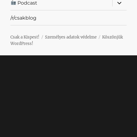
almenü
Podcast
szétnyit
/r/csakblog
Csak a Kispest!
Személyes adatok védelme
Köszönjük
WordPress!