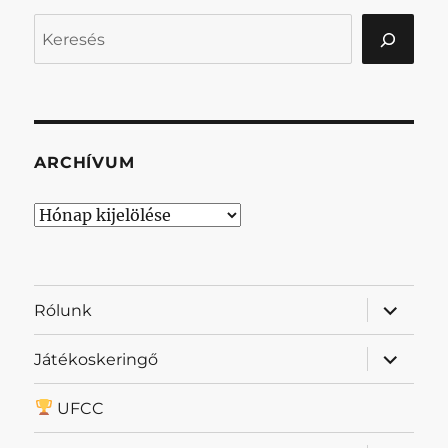
Keresés
ARCHÍVUM
Archívum
almenü
Rólunk
szétnyit
almenü
Játékoskeringő
szétnyit
UFCC