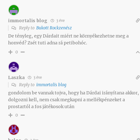
immortalis blog
3 éve
Reply to
Bukott Rockzenész
De tényleg, egy Dárdait miért ne környékezhetne meg a
honvéd? Zsét tuti adna rá petibohóc.
0
Laszka
3 éve
Reply to
immortalis blog
gondolom be vannak tojva, hogy ha Dárdai irányítana akkor,
dolgozni kell, nem csak megkapni a mellékpénzeket a
prostartól a fos játékosok után
0