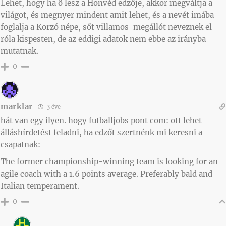
Lehet, hogy ha ő lesz a Honvéd edzője, akkor megváltja a
világot, és megnyer mindent amit lehet, és a nevét imába
foglalja a Korzó népe, sőt villamos-megállót neveznek el
róla kispesten, de az eddigi adatok nem ebbe az irányba
mutatnak.
0
marklar
3 éve
hát van egy ilyen. hogy futballjobs pont com: ott lehet
álláshírdetést feladni, ha edzőt szertnénk mi keresni a
csapatnak:
The former championship-winning team is looking for an
agile coach with a 1.6 points average. Preferably bald and
Italian temperament.
0