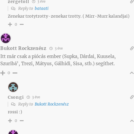
zergetoll
3 éve
Reply to
bataati
Zenekar trotytrotty-zenekar trotty. ( Mirr-Murr kalandjai)
0
Bukott Rockzenész
3 éve
Itt már csak a piócás ember (Supka, Dárdai, Kuusela,
Szuribá’, Trezi, Mátyus, Gálhidi, Sisa, stb.) segíthet.
0
Csongi
3 éve
Reply to
Bukott Rockzenész
rossi :)
0