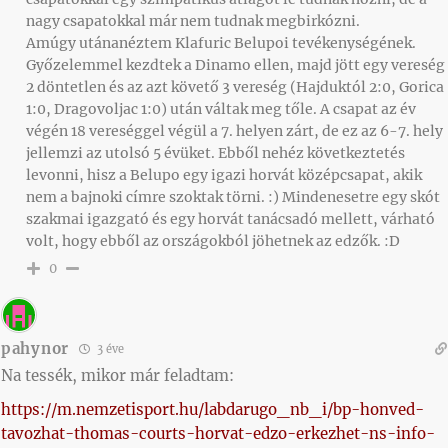
nagy csapatokkal már nem tudnak megbirkózni.
Amúgy utánanéztem Klafuric Belupoi tevékenységének.
Győzelemmel kezdtek a Dinamo ellen, majd jött egy vereség
2 döntetlen és az azt követő 3 vereség (Hajduktól 2:0, Gorica
1:0, Dragovoljac 1:0) után váltak meg tőle. A csapat az év
végén 18 vereséggel végül a 7. helyen zárt, de ez az 6-7. hely
jellemzi az utolsó 5 évüket. Ebből nehéz következtetés
levonni, hisz a Belupo egy igazi horvát középcsapat, akik
nem a bajnoki címre szoktak törni. :) Mindenesetre egy skót
szakmai igazgató és egy horvát tanácsadó mellett, várható
volt, hogy ebből az országokból jöhetnek az edzők. :D
0
pahynor
3 éve
Na tessék, mikor már feladtam:
https://m.nemzetisport.hu/labdarugo_nb_i/bp-honved-
tavozhat-thomas-courts-horvat-edzo-erkezhet-ns-info-