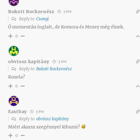
Bukott Rockzenész
3 éve
Reply to
Csongi
Ő momentán foglalt, de Komora és Mezey még élnek.
0
obviusz kapitány
3 éve
Reply to
Bukott Rockzenész
Kusela?
0
Eastbay
3 éve
Reply to
obviusz kapitány
Miért akarsz szegénnyel kibszni?
0