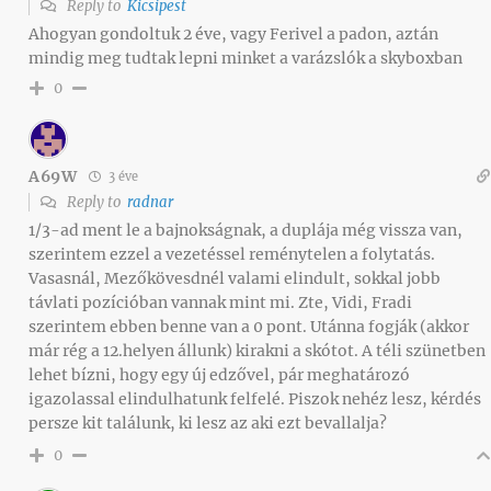
Reply to
Kicsipest
Ahogyan gondoltuk 2 éve, vagy Ferivel a padon, aztán
mindig meg tudtak lepni minket a varázslók a skyboxban
0
A69W
3 éve
Reply to
radnar
1/3-ad ment le a bajnokságnak, a duplája még vissza van,
szerintem ezzel a vezetéssel reménytelen a folytatás.
Vasasnál, Mezőkövesdnél valami elindult, sokkal jobb
távlati pozícióban vannak mint mi. Zte, Vidi, Fradi
szerintem ebben benne van a 0 pont. Utánna fogják (akkor
már rég a 12.helyen állunk) kirakni a skótot. A téli szünetben
lehet bízni, hogy egy új edzővel, pár meghatározó
igazolassal elindulhatunk felfelé. Piszok nehéz lesz, kérdés
persze kit találunk, ki lesz az aki ezt bevallalja?
0