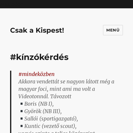
Mastodon
Csak a Kispest!
MENÜ
#kínzókérdés
#mindeközben
Akkora vendettát se nagyon látott még a
magyar foci, mint ami ma volt a
Videotonnál. Távozott
Boris (NB I),
Györök (NB III),
Sallói (sportigazgató),
Kuntic (vezető scout),