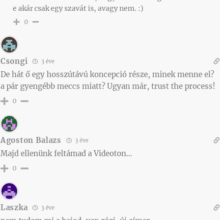
e akár csak egy szavát is, avagy nem. :)
0
Csongi
3 éve
De hát ő egy hosszútávú koncepció része, minek menne el?
a pár gyengébb meccs miatt? Ugyan már, trust the process!
0
Agoston Balazs
3 éve
Majd ellenünk feltámad a Videoton…
0
Laszka
3 éve