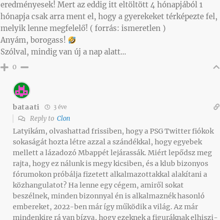
eredményesek! Mert az eddig itt eltöltött 4 hónapjából 1
hónapja csak arra ment el, hogy a gyerekeket térképezte fel,
melyik lenne megfelelő! ( forrás: ismeretlen )
Anyám, borogass!
Szólval, mindig van új a nap alatt…
0
bataati
3 éve
Reply to
Clon
Latyikám, olvashattad frissiben, hogy a PSG Twitter fiókok
sokaságát hozta létre azzal a szándékkal, hogy egyebek
mellett a lázadozó Mbappét lejárassák. Miért lepődsz meg
rajta, hogy ez nálunk is megy kicsiben, és a klub bizonyos
fórumokon próbálja fizetett alkalmazottakkal alakítani a
közhangulatot? Ha lenne egy cégem, amiről sokat
beszélnek, minden bizonnyal én is alkalmaznék hasonló
embereket, 2022-ben már így működik a világ. Az már
mindenkire rá van bízva, hogy ezeknek a figuráknak elhiszi-