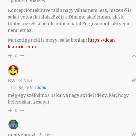
1 pont / mérkőzés
Koncepciót tekintve talán nagy váltás nem lesz, hiszen ő is
sokat volt a fiatalok között a Dinamo akadémián, kicsit
többet nézek ki belőle mint a fiatal Fergusonból, aki végül
nem lett az.
Marketing neki is megy, saját honlap:
https://dean-
klafuric.com/
0
RW
3 éve
Reply to
radnar
még egy szélhámos :D kurva nagy az idei idény. kár, hogy
belerokkan a csapat.
0
medvepuszi
3 éve