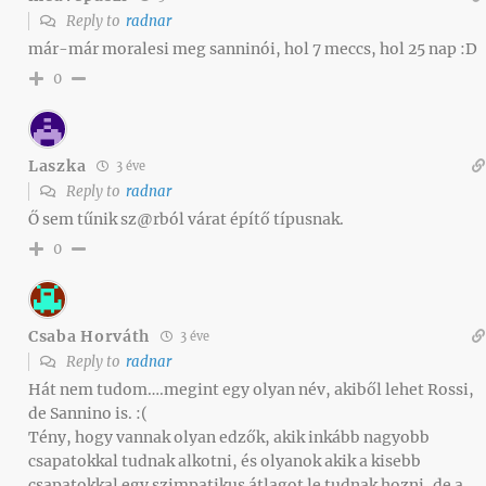
Reply to
radnar
már-már moralesi meg sanninói, hol 7 meccs, hol 25 nap :D
0
Laszka
3 éve
Reply to
radnar
Ő sem tűnik sz@rból várat építő típusnak.
0
Csaba Horváth
3 éve
Reply to
radnar
Hát nem tudom….megint egy olyan név, akiből lehet Rossi,
de Sannino is. :(
Tény, hogy vannak olyan edzők, akik inkább nagyobb
csapatokkal tudnak alkotni, és olyanok akik a kisebb
csapatokkal egy szimpatikus átlagot le tudnak hozni, de a