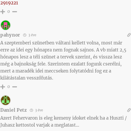
2919221
0
pahynor
3 éve
A szeptemberi szünetben váltani kellett volna, most már
erre az idei egy hónapra nem fognak sajnos. A vb miatt 2,5
hónapos lesz a téli szünet a tervek szerint, és vissza lesz
még a bajnokság fele. Szerintem ezalatt fogunk cserélni,
mert a maradék idei meccseken folytatódni fog ez a
kilátástalan vesszőfutás.
0
Daniel Petz
3 éve
Azert Fehervaron is eleg kemeny idoket elnek ha a Huszti /
Juhasz kettostol varjak a meglatast…