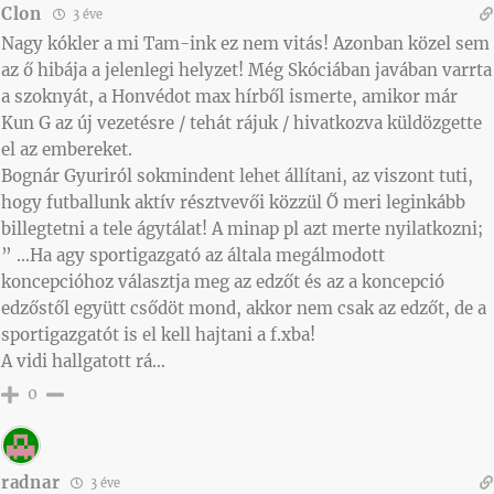
Clon
3 éve
Nagy kókler a mi Tam-ink ez nem vitás! Azonban közel sem
az ő hibája a jelenlegi helyzet! Még Skóciában javában varrta
a szoknyát, a Honvédot max hírből ismerte, amikor már
Kun G az új vezetésre / tehát rájuk / hivatkozva küldözgette
el az embereket.
Bognár Gyuriról sokmindent lehet állítani, az viszont tuti,
hogy futballunk aktív résztvevői közzül Ő meri leginkább
billegtetni a tele ágytálat! A minap pl azt merte nyilatkozni;
” …Ha agy sportigazgató az általa megálmodott
koncepcióhoz választja meg az edzőt és az a koncepció
edzőstől együtt csődöt mond, akkor nem csak az edzőt, de a
sportigazgatót is el kell hajtani a f.xba!
A vidi hallgatott rá…
0
radnar
3 éve