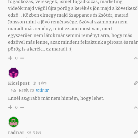
fogadkozás, vereségek, ismét fogadkozás, marketing
videók majd végül újra pörög a kerék és jön majd a következő
edző .. Közben elmegy majd Szappanos és Zsótér, marad
Jonsson mint a jövő reménysége. Szóval számomra nem
maradt más remény, mint ez ami most van, mert
egyszerűen nem látok már semmi reményt arra, hogy más
edzővel más lenne, azaz mindent felraktunk a pirosra és már
pörög is a kerék… ez maradt :(
0
Kicsipest
3 éve
Reply to
radnar
Ennél sz@rabb már nem hinném, hogy lehet.
0
radnar
3 éve