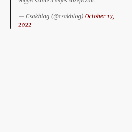
vagyis szinte a teljes középszint.
— Csakblog (@csakblog)
October 17,
2022