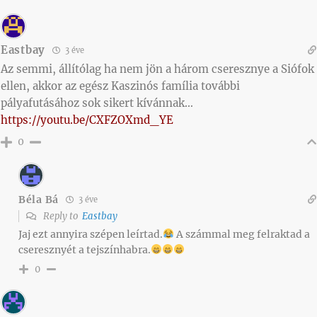
Eastbay
3 éve
Az semmi, állítólag ha nem jön a három cseresznye a Siófok
ellen, akkor az egész Kaszinós família további
pályafutásához sok sikert kívánnak…
https://youtu.be/CXFZOXmd_YE
0
Béla Bá
3 éve
Reply to
Eastbay
Jaj ezt annyira szépen leírtad.
A számmal meg felraktad a
cseresznyét a tejszínhabra.
0