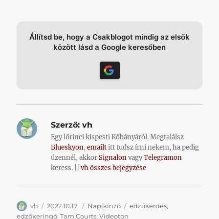
Állítsd be, hogy a Csakblogot mindig az elsők
között lásd a Google keresőben
Szerző:
vh
Egy lőrinci kispesti Kőbányáról. Megtalálsz
Blueskyon
,
emailt
itt tudsz írni nekem, ha pedig
üzennél, akkor
Signalon
vagy
Telegramon
keress. ||
vh összes bejegyzése
Szerző
Közzétéve
Kategória
Címke
vh
2022.10.17.
Napikínzó
edzőkérdés
,
edzőkeringő
,
Tam Courts
,
Videoton