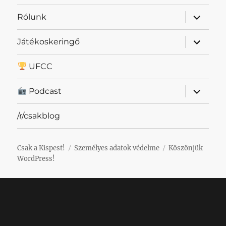
almenü
Rólunk
szétnyit
almenü
Játékoskeringő
szétnyit
UFCC
almenü
Podcast
szétnyit
/r/csakblog
Csak a Kispest!
Személyes adatok védelme
Köszönjük
WordPress!