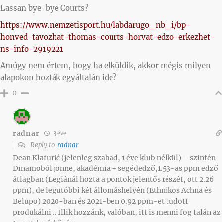
Lassan bye-bye Courts?
https://www.nemzetisport.hu/labdarugo_nb_i/bp-
honved-tavozhat-thomas-courts-horvat-edzo-erkezhet-
ns-info-2919221
Amúgy nem értem, hogy ha elküldik, akkor mégis milyen
alapokon hozták egyáltalán ide?
0
radnar
3 éve
Reply to
radnar
Dean Klafurić (jelenleg szabad, 1 éve klub nélkül) – szintén
Dinamoból jönne, akadémia + segédedző,1.53-as ppm edző
átlagban (Legiánál hozta a pontok jelentős részét, ott 2.26
ppm), de legutóbbi két állomáshelyén (Ethnikos Achna és
Belupo) 2020-ban és 2021-ben 0.92 ppm-et tudott
produkálni .. Illik hozzánk, valóban, itt is menni fog talán az