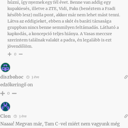
húzni, így nyernek egy fél évet. Benne van addig egy
kupakiesés, illetve a ZTE, Vidi, Paks (benéztem a Fradi
később lesz) nulla pont, akkor már nem lehet mást tenni.
Látva az eddigieket, ebben a skót és baráti társasága
gruppban nincs benne semmilyen feltámadás. Látható a
kapkodás, a koncepció teljes hiánya. A Vasas meccsre
szerintem találnak valakit a padra, én legalább is ezt
jövendőlöm.
0
diszbohoc
3 éve
edzőkeringő on
0
Clon
3 éve
Naaaa! Megvan már, Tam C-vel miért nem vagyunk még