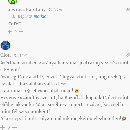
obviusz kapitány
3 éve
Reply to
marklar
:D:D:D
0
Clon
3 éve
Azért van amiben <arányaiban> már jobb az új vezetés mint
GFH volt!
Az öreg 13 év alatt 15 edzőt ” fogyasztott ” el, míg ezek 3,5
év alatt -ha valóban váltás lesz-
akkor már a 9-et csócsálják majd!
Hevenye számítás szerint, ha Bozóék is kapnak 13 évet mint
elődje, akkor kb 30 x cserélnek trénert… szóval, kevesebb
mint fél szezononként!
A koncepció, mint olyan, nálunk megkérdőjelezhetetlen!
0