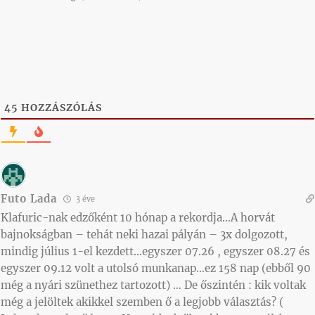
45
HOZZÁSZÓLÁS
Futo Lada
3 éve
Klafuric-nak edzőként 10 hónap a rekordja…A horvát
bajnokságban – tehát neki hazai pályán – 3x dolgozott,
mindig július 1-el kezdett…egyszer 07.26 , egyszer 08.27 és
egyszer 09.12 volt a utolsó munkanap…ez 158 nap (ebből 90
még a nyári szünethez tartozott) … De őszintén : kik voltak
még a jelöltek akikkel szemben ő a legjobb választás? (