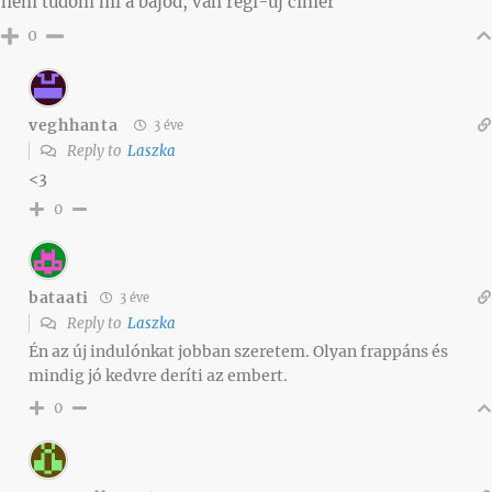
nem tudom mi a bajod, van régi-új címer
0
veghhanta
3 éve
Reply to
Laszka
<3
0
bataati
3 éve
Reply to
Laszka
Én az új indulónkat jobban szeretem. Olyan frappáns és
mindig jó kedvre deríti az embert.
0