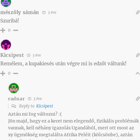
mészöly sámán
3 éve
Szuribá!
0
Kicsipest
3 éve
Remélem, a kupakiesés után végre mi is edzőt váltunk!
0
radnar
3 éve
Reply to
Kicsipest
Aztán mi fog változni? :(
Jön majd, hogy ez a keret nem elegendő, fizikális problémák
vannak, kell néhány igazolás Ugandából, mert ott most az
xy ügynökség megtalálta Afrika Peléit (kölcsönbe), aztán