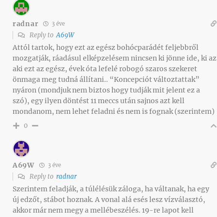
radnar
3 éve
Reply to
A69W
Attól tartok, hogy ezt az egész bohócparádét feljebbről
mozgatják, ráadásul elképzelésem nincsen ki jönne ide, ki az
aki ezt az egész, évek óta lefelé robogó szaros szekeret
önmaga meg tudná állítani.. “Koncepciót változtattak”
nyáron (mondjuk nem biztos hogy tudják mit jelent ez a
szó), egy ilyen döntést 11 meccs után sajnos azt kell
mondanom, nem lehet feladni és nem is fognak (szerintem)
0
A69W
3 éve
Reply to
radnar
Szerintem feladják, a túlélésük záloga, ha váltanak, ha egy
új edzőt, stábot hoznak. A vonal alá esés lesz vízválasztó,
akkor már nem megy a mellébeszélés. 19-re lapot kell