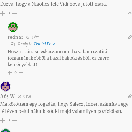
Durva, hogy a Nikolics fele Vidi hova jutott mara.
0
radnar
3 éve
Reply to
Daniel Petz
Huszti … óriási, esküszöm mintha valami szatírát
forgatnának ebből a hazai bajnokságból, ez egyre
keményebb :D
0
A69W
3 éve
Ma kötöttem egy fogadás, hogy Salecz, innen számítva egy
fél éven belül nálunk köt ki majd valamilyen pozícióban.
0