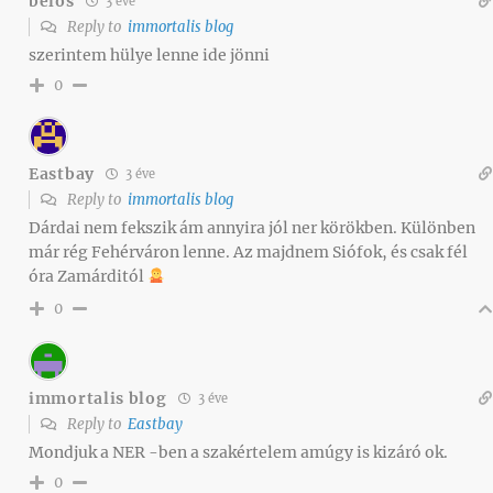
belos
3 éve
Reply to
immortalis blog
szerintem hülye lenne ide jönni
0
Eastbay
3 éve
Reply to
immortalis blog
Dárdai nem fekszik ám annyira jól ner körökben. Különben
már rég Fehérváron lenne. Az majdnem Siófok, és csak fél
óra Zamárditól
0
immortalis blog
3 éve
Reply to
Eastbay
Mondjuk a NER -ben a szakértelem amúgy is kizáró ok.
0