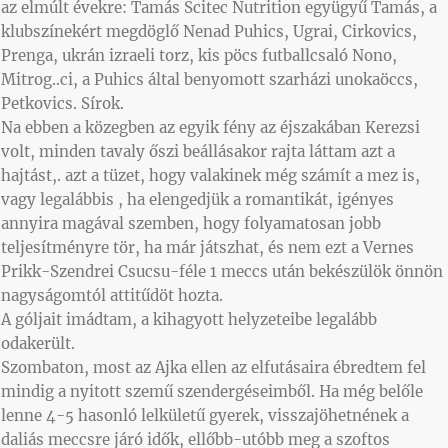
az elmúlt évekre: Tamás Scitec Nutrition együgyű Tamás, a
klubszínekért megdöglő Nenad Puhics, Ugrai, Cirkovics,
Prenga, ukrán izraeli torz, kis pöcs futballcsaló Nono,
Mitrog..ci, a Puhics által benyomott szarházi unokaöccs,
Petkovics. Sírok.
Na ebben a közegben az egyik fény az éjszakában Kerezsi
volt, minden tavaly őszi beállásakor rajta láttam azt a
hajtást,. azt a tüzet, hogy valakinek még számít a mez is,
vagy legalábbis , ha elengedjük a romantikát, igényes
annyira magával szemben, hogy folyamatosan jobb
teljesítményre tör, ha már játszhat, és nem ezt a Vernes
Prikk-Szendrei Csucsu-féle 1 meccs után bekészülök önnön
nagyságomtól attitűdöt hozta.
A góljait imádtam, a kihagyott helyzeteibe legalább
odakerült.
Szombaton, most az Ajka ellen az elfutásaira ébredtem fel
mindig a nyitott szemű szendergéseimből. Ha még belőle
lenne 4-5 hasonló lelkületű gyerek, visszajöhetnének a
daliás meccsre járó idők, ellőbb-utóbb meg a szoftos