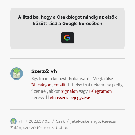
Állítsd be, hogy a Csakblogot mindig az elsők
között lásd a Google keresőben
Szerző:
vh
Egy lőrinci kispesti Kőbányáról. Megtalálsz
Blueskyon
,
emailt
itt tudsz írni nekem, ha pedig
üzennél, akkor
Signalon
vagy
Telegramon
keress. ||
vh összes bejegyzése
Szerző
Közzétéve
Kategória
Címke
vh
2023.07.05.
Csak
játékoskeringő
,
Kerezsi
Zalán
,
szerződéshosszabbítás