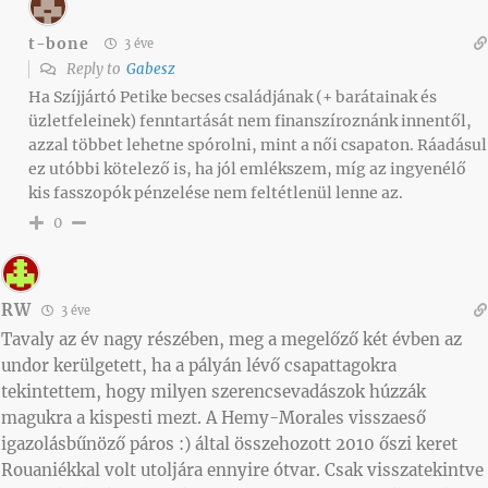
t-bone
3 éve
Reply to
Gabesz
Ha Szíjjártó Petike becses családjának (+ barátainak és
üzletfeleinek) fenntartását nem finanszíroznánk innentől,
azzal többet lehetne spórolni, mint a női csapaton. Ráadásul
ez utóbbi kötelező is, ha jól emlékszem, míg az ingyenélő
kis fasszopók pénzelése nem feltétlenül lenne az.
0
RW
3 éve
Tavaly az év nagy részében, meg a megelőző két évben az
undor kerülgetett, ha a pályán lévő csapattagokra
tekintettem, hogy milyen szerencsevadászok húzzák
magukra a kispesti mezt. A Hemy-Morales visszaeső
igazolásbűnöző páros :) által összehozott 2010 őszi keret
Rouaniékkal volt utoljára ennyire ótvar. Csak visszatekintve