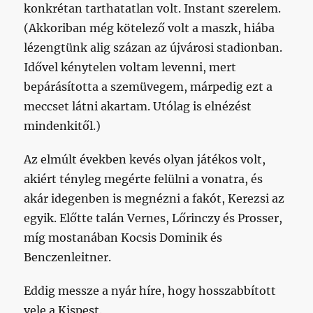
konkrétan tarthatatlan volt. Instant szerelem.
(Akkoriban még kötelező volt a maszk, hiába
lézengtünk alig százan az újvárosi stadionban.
Idővel kénytelen voltam levenni, mert
bepárásította a szemüvegem, márpedig ezt a
meccset látni akartam. Utólag is elnézést
mindenkitől.)
Az elmúlt években kevés olyan játékos volt,
akiért tényleg megérte felülni a vonatra, és
akár idegenben is megnézni a fakót, Kerezsi az
egyik. Előtte talán Vernes, Lőrinczy és Prosser,
míg mostanában Kocsis Dominik és
Benczenleitner.
Eddig messze a nyár híre, hogy hosszabbított
vele a Kispest.