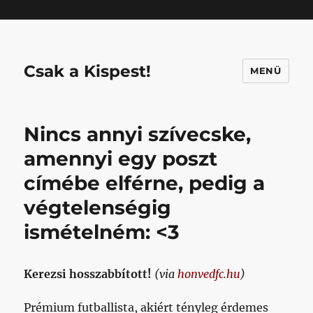
Mastodon
Csak a Kispest!
MENÜ
Nincs annyi szívecske,
amennyi egy poszt
címébe elférne, pedig a
végtelenségig
ismételném: <3
Kerezsi hosszabbított!
(via
honvedfc.hu
)
Prémium futballista, akiért tényleg érdemes