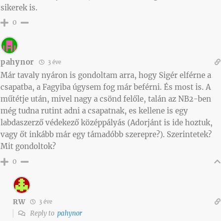
sikerek is.
0
pahynor
3 éve
Már tavaly nyáron is gondoltam arra, hogy Sigér elférne a
csapatba, a Fagyiba úgysem fog már beférni. És most is. A
műtétje után, mivel nagy a csönd felőle, talán az NB2-ben
még tudna rutint adni a csapatnak, es kellene is egy
labdaszerző védekező középpályás (Adorjánt is ide hoztuk,
vagy őt inkább már egy támadóbb szerepre?). Szerintetek?
Mit gondoltok?
0
RW
3 éve
Reply to
pahynor