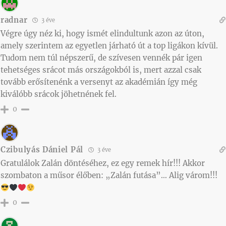
radnar
3 éve
Végre úgy néz ki, hogy ismét elindultunk azon az úton,
amely szerintem az egyetlen járható út a top ligákon kívül.
Tudom nem túl népszerű, de szívesen vennék pár igen
tehetséges srácot más országokból is, mert azzal csak
tovább erősítenénk a versenyt az akadémián így még
kiválóbb srácok jöhetnének fel.
0
Czibulyás Dániel Pál
3 éve
Gratulálok Zalán döntéséhez, ez egy remek hír!!! Akkor
szombaton a műsor élőben: „Zalán futása”… Alig várom!!!
0