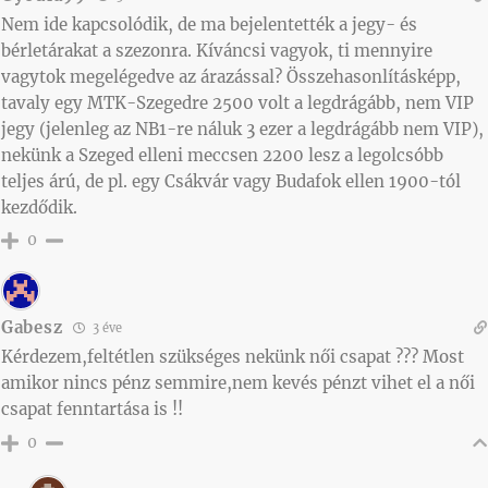
Nem ide kapcsolódik, de ma bejelentették a jegy- és
bérletárakat a szezonra. Kíváncsi vagyok, ti mennyire
vagytok megelégedve az árazással? Összehasonlításképp,
tavaly egy MTK-Szegedre 2500 volt a legdrágább, nem VIP
jegy (jelenleg az NB1-re náluk 3 ezer a legdrágább nem VIP),
nekünk a Szeged elleni meccsen 2200 lesz a legolcsóbb
teljes árú, de pl. egy Csákvár vagy Budafok ellen 1900-tól
kezdődik.
0
Gabesz
3 éve
Kérdezem,feltétlen szükséges nekünk női csapat ??? Most
amikor nincs pénz semmire,nem kevés pénzt vihet el a női
csapat fenntartása is !!
0