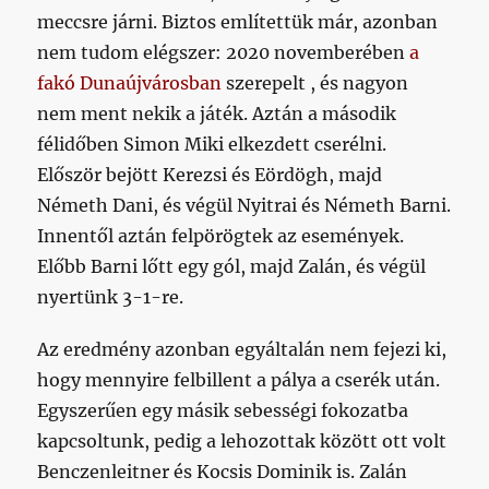
meccsre járni. Biztos említettük már, azonban
nem tudom elégszer: 2020 novemberében
a
fakó Dunaújvárosban
szerepelt , és nagyon
nem ment nekik a játék. Aztán a második
félidőben Simon Miki elkezdett cserélni.
Először bejött Kerezsi és Eördögh, majd
Németh Dani, és végül Nyitrai és Németh Barni.
Innentől aztán felpörögtek az események.
Előbb Barni lőtt egy gól, majd Zalán, és végül
nyertünk 3-1-re.
Az eredmény azonban egyáltalán nem fejezi ki,
hogy mennyire felbillent a pálya a cserék után.
Egyszerűen egy másik sebességi fokozatba
kapcsoltunk, pedig a lehozottak között ott volt
Benczenleitner és Kocsis Dominik is. Zalán