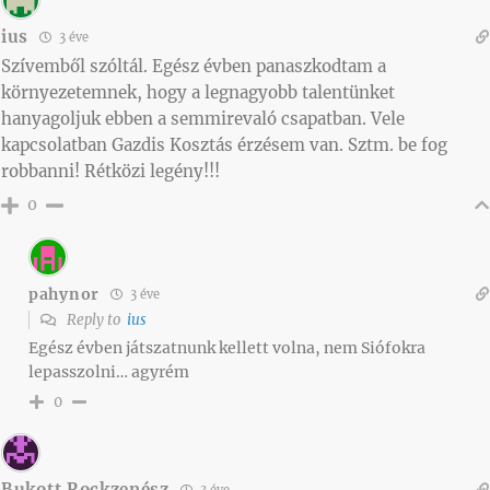
ius
3 éve
Szívemből szóltál. Egész évben panaszkodtam a
környezetemnek, hogy a legnagyobb talentünket
hanyagoljuk ebben a semmirevaló csapatban. Vele
kapcsolatban Gazdis Kosztás érzésem van. Sztm. be fog
robbanni! Rétközi legény!!!
0
pahynor
3 éve
Reply to
ius
Egész évben játszatnunk kellett volna, nem Siófokra
lepasszolni… agyrém
0
Bukott Rockzenész