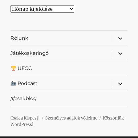
Archívum
almenü
Rólunk
szétnyit
almenü
Játékoskeringő
szétnyit
UFCC
almenü
Podcast
szétnyit
/r/csakblog
Csak a Kispest!
Személyes adatok védelme
Köszönjük
WordPress!