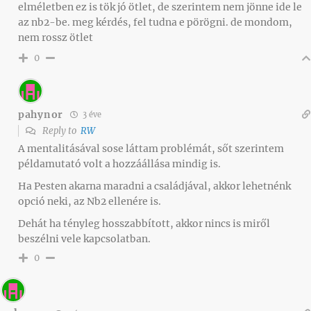
elméletben ez is tök jó ötlet, de szerintem nem jönne ide le
az nb2-be. meg kérdés, fel tudna e pörögni. de mondom,
nem rossz ötlet
0
pahynor
3 éve
Reply to
RW
A mentalitásával sose láttam problémát, sőt szerintem
példamutató volt a hozzáállása mindig is.
Ha Pesten akarna maradni a családjával, akkor lehetnénk
opció neki, az Nb2 ellenére is.
Dehát ha tényleg hosszabbított, akkor nincs is miről
beszélni vele kapcsolatban.
0