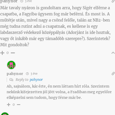
pahynor
3 éve
Már tavaly nyáron is gondoltam arra, hogy Sigér elférne a
csapatba, a Fagyiba úgysem fog már beférni. És most is. A
műtétje után, mivel nagy a csönd felőle, talán az NB2-ben
még tudna rutint adni a csapatnak, es kellene is egy
labdaszerző védekező középpályás (Adorjánt is ide hoztuk,
vagy őt inkább már egy támadóbb szerepre?). Szerintetek?
Mit gondoltok?
0
pahynor
3 éve
Reply to
pahynor
Ah, sajnálom, kár érte, én nem láttam hírt róla. Szerintem
nekünk kifejezetten jól jött volna, a Fradiban meg egyelőre
elképzelni sem tudom, hogy férne már be.
0