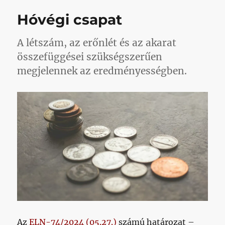
csapdán
Hóvégi csapat
parádé
belépőt
elképze
A létszám, az erőnlét és az akarat
is
összefüggései szükségszerűen
nehéz
megjelennek az eredményességben.
című
bejegyz
Az
ELN-74/2024 (05.27.)
számú határozat –