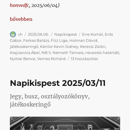
honvedfc
, 2025/06/04)
„Játékoskeringő, nevezési határidő, Fizz Liga”
bővebben
Szerző
Közzétéve
Kategória
Címke
vh
2025.06.06.
Napikispest
Ene Kornél
,
Erős
Gábor
,
Farkas Balázs
,
Fizz Liga
,
Holman Dávid
,
játékoskeringő
,
Kántor Kevin Sidney
,
Kerezsi Zalán
,
Krajcsovics Ábel
,
NB II
,
Németh Tamara
,
nevezési határidő
,
Játékoskeringő,
Nyitrai Bence
,
Vernes Richárd
13 hozzászólás
nevezési
határidő,
Fizz
Napikispest 2025/03/11
Liga
című
bejegyzéshez
Jegy, busz, osztályozókönyv,
játékoskeringő