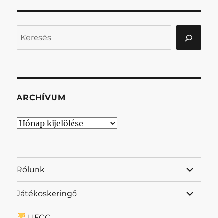
Keresés
ARCHÍVUM
Archívum
almenü
Rólunk
szétnyit
almenü
Játékoskeringő
szétnyit
UFCC