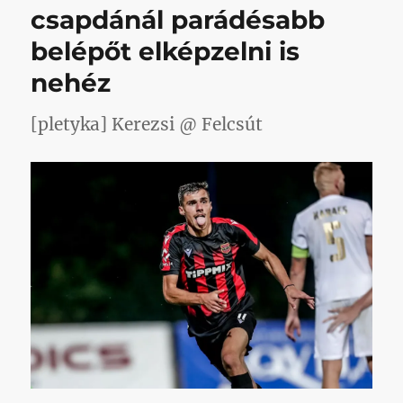
bejegyzéshez
csapdánál parádésabb
belépőt elképzelni is
nehéz
[pletyka] Kerezsi @ Felcsút