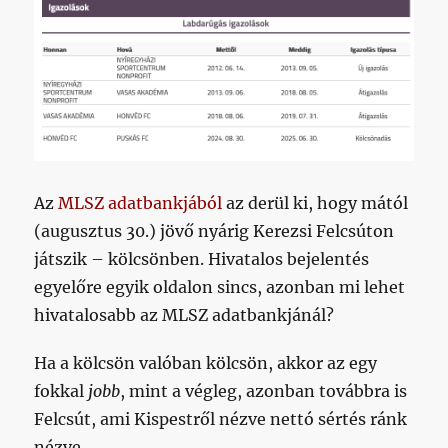
Az
MLSZ adatbankjából
az derül ki, hogy mától
(augusztus 30.) jövő nyárig Kerezsi Felcsúton
játszik – kölcsönben. Hivatalos bejelentés
egyelőre egyik oldalon sincs, azonban mi lehet
hivatalosabb az MLSZ adatbankjánál?
Ha a kölcsön valóban kölcsön, akkor az egy
fokkal
jobb
, mint a végleg, azonban továbbra is
Felcsút, ami Kispestről nézve nettó sértés ránk
nézve.