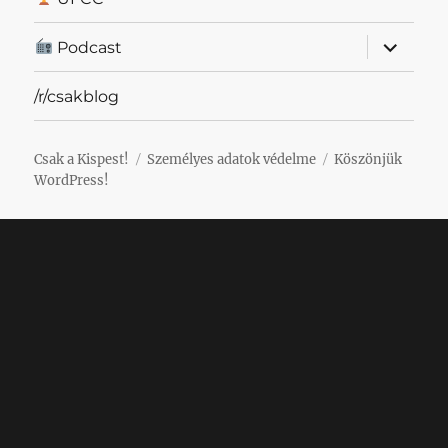
almenü
Podcast
szétnyit
/r/csakblog
Csak a Kispest!
Személyes adatok védelme
Köszönjük
WordPress!