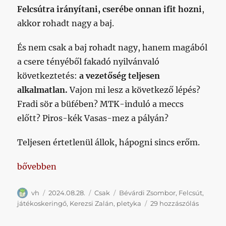
Felcsútra irányítani, cserébe onnan ifit hozni
,
akkor rohadt nagy a baj.
És nem csak a baj rohadt nagy, hanem magából
a csere tényéből fakadó nyilvánvaló
következtetés:
a vezetőség teljesen
alkalmatlan.
Vajon mi lesz a következő lépés?
Fradi sör a büfében? MTK-induló a meccs
előtt? Piros-kék Vasas-mez a pályán?
Teljesen értetlenül állok, hápogni sincs erőm.
„Ennél a kommunikációs csapdánál parádésabb belép
bővebben
Szerző
Közzétéve
Kategória
Címke
vh
2024.08.28.
Csak
Bévárdi Zsombor
,
Felcsút
,
Ennél
játékoskeringő
,
Kerezsi Zalán
,
pletyka
29 hozzászólás
a
kommun