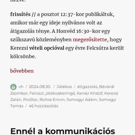
frissítés //
a posztot 12:37-kor publikáltuk,
amikor már egy ideje nyilvános volt az
átigazolás ténye. A Honvéd 16:30-kor egy
szűkszavú közleményben
megerősítette
, hogy
Kerezsi
vételi opcióval
egy évre Felcsútra került
kölcsönbe.
„Kerezsi kölcsönbe Felcsútra került”
bővebben
Szerző
Közzétéve
Kategória
Címke
vh
2024.08.30.
Játékos
átigazolás
,
Bévárdi
Zsombor
,
Felcsút
,
játékoskeringő
,
Kenéz Kristóf
,
Kerezsi
Zalán
,
ProStar
,
Richie Ennin
,
Somogyi Ádám
,
Somogyi
Kerezsi
Tamás
46 hozzászólás
kölcsönbe
Felcsútra
került
Ennél a kommunikációs
című