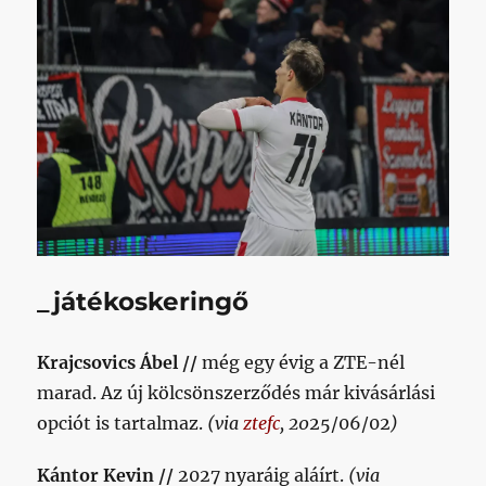
_játékoskeringő
Krajcsovics Ábel //
még egy évig a ZTE-nél
marad. Az új kölcsönszerződés már kivásárlási
opciót is tartalmaz.
(via
ztefc
, 20
25/06/02
)
Kántor Kevin //
2027 nyaráig aláírt.
(via