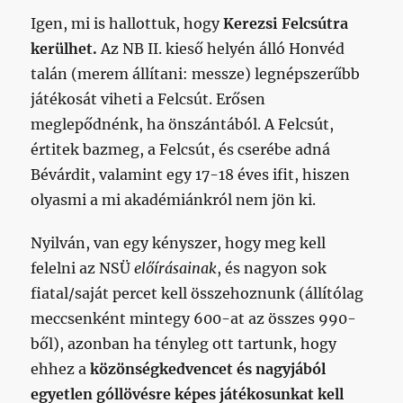
Igen, mi is hallottuk, hogy
Kerezsi Felcsútra
kerülhet.
Az NB II. kieső helyén álló Honvéd
talán (merem állítani: messze) legnépszerűbb
játékosát viheti a Felcsút. Erősen
meglepődnénk, ha önszántából. A Felcsút,
értitek bazmeg, a Felcsút, és cserébe adná
Bévárdit, valamint egy 17-18 éves ifit, hiszen
olyasmi a mi akadémiánkról nem jön ki.
Nyilván, van egy kényszer, hogy meg kell
felelni az NSÜ
előírásainak
, és nagyon sok
fiatal/saját percet kell összehoznunk (állítólag
meccsenként mintegy 600-at az összes 990-
ből), azonban ha tényleg ott tartunk, hogy
ehhez a
közönségkedvencet és nagyjából
egyetlen góllövésre képes játékosunkat kell