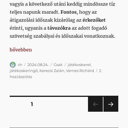
vagyis a következő utáni keddig mindössze tíz
teljes napunk maradt.
Fontos
, hogy az
átigazolási időszak kizárólag az
érkezőket
érinti, ugyanis a
távozókra
az adott fogadó
szövetség szabályai és időszakai vonatkoznak.
„Hóvégi csapat”
bővebben
Szerző
Közzétéve
Kategória
Címke
vh
2024.08.24.
Csak
játékoskeret
,
játékoskeringő
,
Kerezsi Zalán
,
Vernes Richárd
2
Hóvégi
hozzászólás
csapat
című
bejegyzéshez
Bejegyzések
OLDAL
1
KÖV
lapozása
ETKE
ZŐ