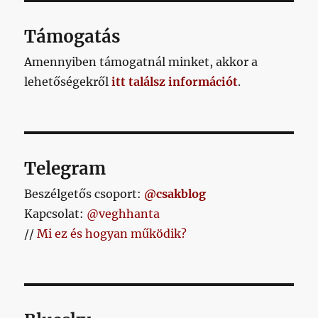
OLD
AL
Támogatás
Amennyiben támogatnál minket, akkor a
lehetőségekről
itt találsz információt
.
Telegram
Beszélgetős csoport:
@csakblog
Kapcsolat:
@veghhanta
//
Mi ez és hogyan működik?