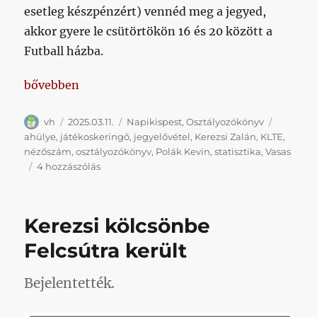
esetleg készpénzért) vennéd meg a jegyed,
akkor gyere le csütörtökön 16 és 20 között a
Futball házba.
„Napikispest 2025/03/11”
bővebben
Szerző
Közzétéve
Kategória
Címke
vh
2025.03.11.
Napikispest
,
Osztályozókönyv
ahülye
,
játékoskeringő
,
jegyelővétel
,
Kerezsi Zalán
,
KLTE
,
nézőszám
,
osztályozókönyv
,
Polák Kevin
,
statisztika
,
Vasas
Napikispest
4 hozzászólás
2025/03/11
című
bejegyzéshez
Kerezsi kölcsönbe
Felcsútra került
Bejelentették.