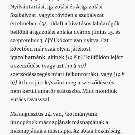
Nyilvántartási, Igazolási és Átigazolási
Szabályzat, vagyis röviden a szabályzat
értelmében (34. oldal) a hivatásos labdarúgók
belföldi átigazolási ablaka nyáron június 15. és
szeptember 3. éjfél között van nyitva. Ezt
követően már csak olyan játékost
igazolhatnánk, akinek
[19.§ n)]
külföldön lejárt
a szerződése (vagy azt
[19.§ m)]
szerződésszegés miatt felbontották), vagy
[19.§
b)]
itthon járt le/szűnt meg a szerződése és
nem került amatőr státuszba. Mint mondjuk
Futács tavasszal.
Ma augusztus 24. van, ‘kotmányunk
ünnepének másnapjának másnapjának a
másnapjának a másnapja. Az ablak bezárásáig,