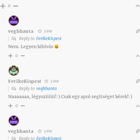
0
veghhanta
3 éve
Reply to
FerikeKispest
Nem. Legyen kihívás
0
FerikeKispest
3 éve
Reply to
veghhanta
Naaaaaaa, légysziiiiii!:) Csak egy apró segítséget kérek!:)
0
veghhanta
3 éve
Reply to
FerikeKispest