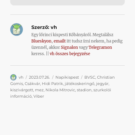
Szerző:
vh
Egy lőrinci kispesti Kőbányáról. Megtalálsz
Blueskyon
,
emailt
itt tudsz írni nekem, ha pedig
üzennél, akkor
Signalon
vagy
Telegramon
keress. ||
vh összes bejegyzése
Szerző
Közzétéve
Kategória
Címke
vh
2023.07.26.
Napikispest
BVSC
,
Christian
Gomis
,
Csákvár
,
Hidi Patrik
,
játékoskeringő
,
jegyár
,
kiszivárgott
,
mez
,
Nikola Mitrovic
,
stadion
,
szurkolói
információ
,
Viber