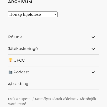
ARCHÍVUM
Archívum
almenü
Rólunk
szétnyit
almenü
Játékoskeringő
szétnyit
UFCC
almenü
Podcast
szétnyit
/r/csakblog
Csak a Kispest!
Személyes adatok védelme
Köszönjük
WordPress!