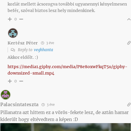
korlát mellett ácsorogva további ugyanennyi kényelmesen
befér, szóval biztos lesz hely mindenkinek.
0
Kertész Péter
3 éve
Reply to
veghhanta
Akkor eldőlt. :)
https://media1.giphy.com/media/P8e8oxwFkqT5u/giphy-
downsized-small.mp4
0
Palacsintateszta
3 éve
Pillanatra azt hittem ez a vörös-fekete lesz, de aztán hamar
kiderült hogy eltévedtem a képen :D