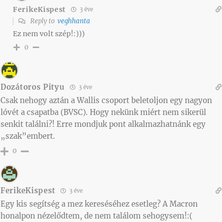
FerikeKispest
3 éve
Reply to
veghhanta
Ez nem volt szép!:)))
0
Dozátoros Pityu
3 éve
Csak nehogy aztán a Wallis csoport beletoljon egy nagyon
lóvét a csapatba (BVSC). Hogy nekünk miért nem sikerül
senkit találni?! Erre mondjuk pont alkalmazhatnánk egy
„szak”embert.
0
FerikeKispest
3 éve
Egy kis segítség a mez kereséséhez esetleg? A Macron
honalpon nézelődtem, de nem találom sehogysem!:(