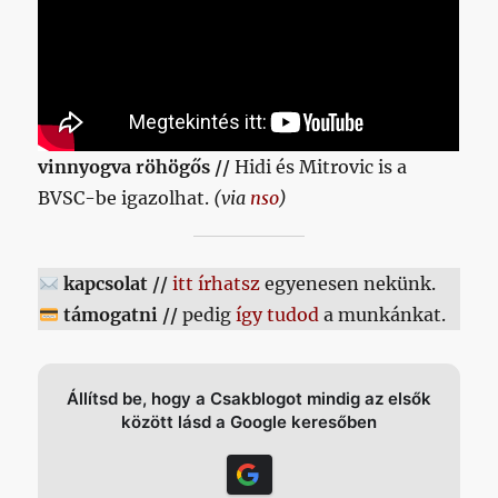
vinnyogva röhögős //
Hidi és Mitrovic is a
BVSC-be igazolhat.
(via
nso
)
kapcsolat //
itt írhatsz
egyenesen nekünk.
támogatni //
pedig
így tudod
a munkánkat.
Állítsd be, hogy a Csakblogot mindig az elsők
között lásd a Google keresőben