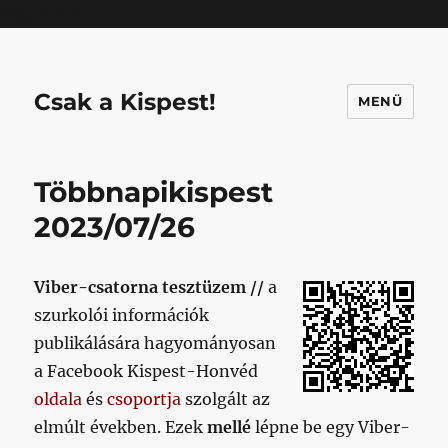
Mastodon
Csak a Kispest!
MENÜ
Többnapikispest
2023/07/26
Viber-csatorna tesztüzem //
a
szurkolói információk
publikálására hagyományosan
a Facebook Kispest-Honvéd
oldala
és
csoportja
szolgált az
elmúlt években. Ezek
mellé
lépne be egy Viber-