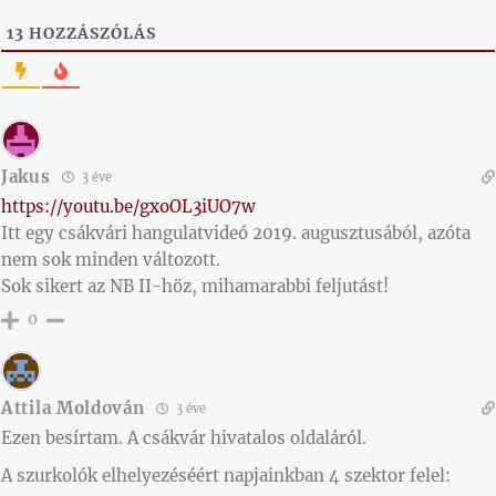
13
HOZZÁSZÓLÁS
Jakus
3 éve
https://youtu.be/gxoOL3iUO7w
Itt egy csákvári hangulatvideó 2019. augusztusából, azóta
nem sok minden változott.
Sok sikert az NB II-höz, mihamarabbi feljutást!
0
Attila Moldován
3 éve
Ezen besírtam. A csákvár hivatalos oldaláról.
A szurkolók elhelyezéséért napjainkban 4 szektor felel: