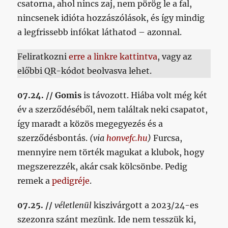
csatorna, ahol nincs zaj, nem pörög le a fal,
nincsenek idióta hozzászólások, és így mindig
a legfrissebb infókat láthatod – azonnal.
Feliratkozni
erre a linkre kattintva
, vagy az
előbbi QR-kódot beolvasva lehet.
07.24. //
Gomis
is távozott. Hiába volt még két
év a szerződéséből, nem találtak neki csapatot,
így maradt a közös megegyezés és a
szerződésbontás.
(via
honvefc.hu
)
Furcsa,
mennyire nem törték magukat a klubok, hogy
megszerezzék, akár csak kölcsönbe. Pedig
remek a
pedigréje
.
07.25. //
véletlenül
kiszivárgott a 2023/24-es
szezonra szánt mezünk. Ide nem tesszük ki,