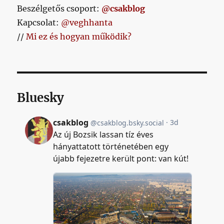
Beszélgetős csoport:
@csakblog
Kapcsolat:
@veghhanta
//
Mi ez és hogyan működik?
Bluesky