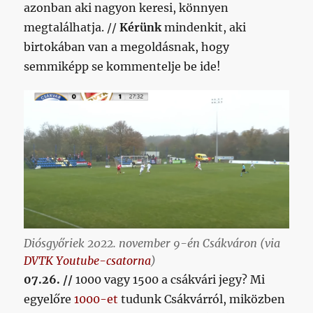
azonban aki nagyon keresi, könnyen
megtalálhatja. //
Kérünk
mindenkit, aki
birtokában van a megoldásnak, hogy
semmiképp se kommentelje be ide!
Diósgyőriek 2022. november 9-én Csákváron (via
DVTK Youtube-csatorna
)
07.26. //
1000 vagy 1500 a csákvári jegy? Mi
egyelőre
1000-et
tudunk Csákvárról, miközben