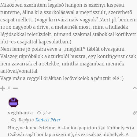
Miközben szerintem legalsó hangon is ezernyi kispesti
tüntetne, állna ki a szurkolásával a megtisztult, szerethető
csapat mellett. (Vagy krrrvára naiv vagyok? Mert pl. bennem
100x nagyobb a drive, a mehetnék most, mint a hulladék
légiósokkal teletüzdelt, nímand szakmai stábokkal körülvett
nb1-es csapattal kapcsolatban.)
Nem lenne jó pofára esve a „megtelt” táblát olvasgatni.
Valszeg rápróbálok a szurkolói buszra, egy kontingenst csak
nem zavarnak el a retekbe, mintha magamban mennék
autóval/vonattal.
Vagy már a reggeli órákban lecövekelek a pénztár elé :)
0
veghhanta
3 éve
Reply to
Kertész Péter
Hogyne lenne értelme. A stadion papírion 730 férőhelyes (a
Csákvár saját honlapja szerint), és ez csak az ülőhelyek. A