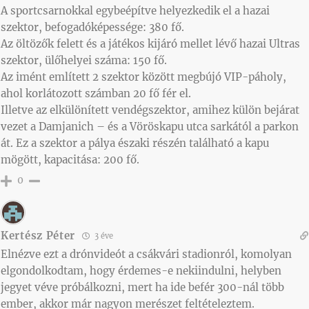
A sportcsarnokkal egybeépítve helyezkedik el a hazai
szektor, befogadóképessége: 380 fő.
Az öltözők felett és a játékos kijáró mellet lévő hazai Ultras
szektor, ülőhelyei száma: 150 fő.
Az imént említett 2 szektor között megbújó VIP-páholy,
ahol korlátozott számban 20 fő fér el.
Illetve az elkülönített vendégszektor, amihez külön bejárat
vezet a Damjanich – és a Vöröskapu utca sarkától a parkon
át. Ez a szektor a pálya északi részén található a kapu
mögött, kapacitása: 200 fő.
0
Kertész Péter
3 éve
Elnézve ezt a drónvideót a csákvári stadionról, komolyan
elgondolkodtam, hogy érdemes-e nekiindulni, helyben
jegyet véve próbálkozni, mert ha ide befér 300-nál több
ember, akkor már nagyon merészet feltételeztem.