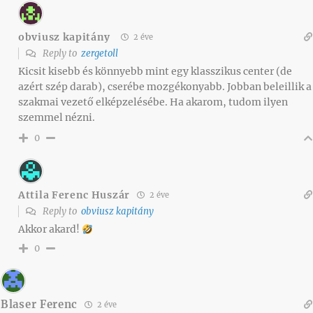
obviusz kapitány
2 éve
Reply to
zergetoll
Kicsit kisebb és könnyebb mint egy klasszikus center (de
azért szép darab), cserébe mozgékonyabb. Jobban beleillik a
szakmai vezető elképzelésébe. Ha akarom, tudom ilyen
szemmel nézni.
0
Attila Ferenc Huszár
2 éve
Reply to
obviusz kapitány
Akkor akard!
0
Blaser Ferenc
2 éve