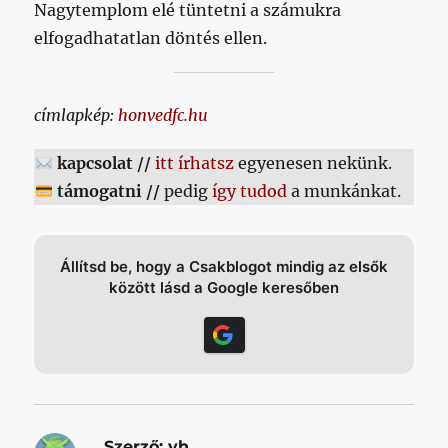
Nagytemplom elé tüntetni a számukra
elfogadhatatlan döntés ellen.
címlapkép:
honvedfc.hu
kapcsolat //
itt írhatsz
egyenesen nekünk.
támogatni //
pedig
így tudod
a munkánkat.
Állítsd be, hogy a Csakblogot mindig az elsők
között lásd a Google keresőben
Szerző:
vh