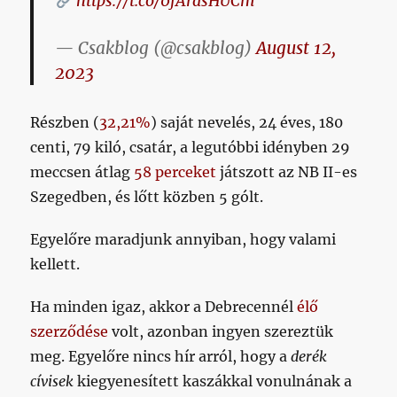
https://t.co/0fArasHUCm
— Csakblog (@csakblog)
August 12,
2023
Részben (
32,21%
) saját nevelés, 24 éves, 180
centi, 79 kiló, csatár, a legutóbbi idényben 29
meccsen átlag
58 perceket
játszott az NB II-es
Szegedben, és lőtt közben 5 gólt.
Egyelőre maradjunk annyiban, hogy valami
kellett.
Ha minden igaz, akkor a Debrecennél
élő
szerződése
volt, azonban ingyen szereztük
meg. Egyelőre nincs hír arról, hogy a
derék
cívisek
kiegyenesített kaszákkal vonulnának a