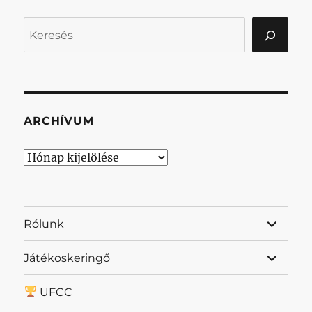
Keresés
ARCHÍVUM
Archívum
almenü
Rólunk
szétnyit
almenü
Játékoskeringő
szétnyit
UFCC