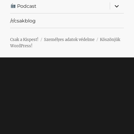
almenü
Podcast
szétnyit
/r/csakblog
Csak a Kispest!
Személyes adatok védelme
Köszönjük
WordPress!