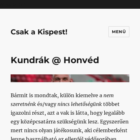
Mastodon
Csak a Kispest!
MENÜ
Kundrák @ Honvéd
Bármit is mondtak, külön kiemelve a
nem
szeretnénk
és/vagy
nincs lehetőségünk
többet
igazolni részt, azt a vak is látta, hogy legalább
egy középcsatárra szükségünk lesz. Egyszerűen
mert nincs olyan játékosunk, aki célemberként
lenne használható az ellenfél védősorában.