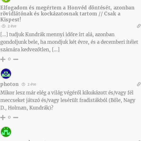
Elfogadom és megértem a Honvéd döntését, azonban
rövidlátónak és kockázatosnak tartom // Csak a
Kispest!
2 éve
[…] tudjuk Kundrák mennyi időre írt alá, azonban
gondoljunk bele, ha mondjuk két évre, és a decemberi ítélet
számára kedvezőtlen, […]
0
photon
2 éve
Mikor lesz már elég a világ végéről kikukázott és/vagy fél
meccseket játszó és/vagy lesérült fradistákból (Bőle, Nagy
D., Holman, Kundrák)?
0