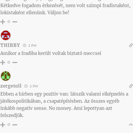
Kétkedve fogadom érkezését, nem volt szimpi fradistaként,
lokistaként ellenünk. Váljon be!
0
THIBBY
2 éve
Amikor a fradiba került voltak biztató meccsei
0
zergetoll
2 éve
Ebben a hírben egy pozitiv van: látszik valami elképzelés a
játékospolitikában, a csapatépítésben. Az összes egyéb
inkább negativ sense. No money. Ami lepottyan azt
felszedjük.
0