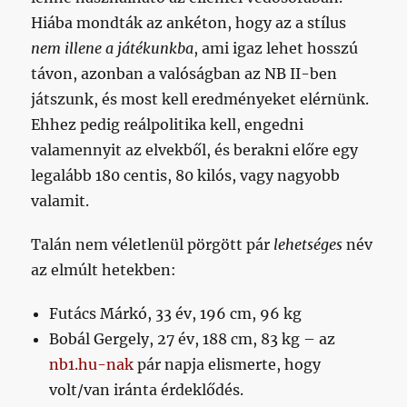
Hiába mondták az ankéton, hogy az a stílus
nem illene a játékunkba
, ami igaz lehet hosszú
távon, azonban a valóságban az NB II-ben
játszunk, és most kell eredményeket elérnünk.
Ehhez pedig reálpolitika kell, engedni
valamennyit az elvekből, és berakni előre egy
legalább 180 centis, 80 kilós, vagy nagyobb
valamit.
Talán nem véletlenül pörgött pár
lehetséges
név
az elmúlt hetekben:
Futács Márkó, 33 év, 196 cm, 96 kg
Bobál Gergely, 27 év, 188 cm, 83 kg – az
nb1.hu-nak
pár napja elismerte, hogy
volt/van iránta érdeklődés.