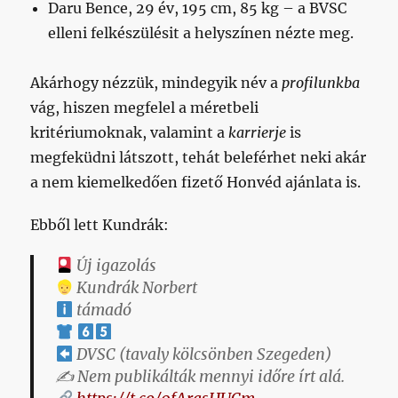
Daru Bence, 29 év, 195 cm, 85 kg – a BVSC
elleni felkészülésit a helyszínen nézte meg.
Akárhogy nézzük, mindegyik név a
profilunkba
vág, hiszen megfelel a méretbeli
kritériumoknak, valamint a
karrierje
is
megfeküdni látszott, tehát beleférhet neki akár
a nem kiemelkedően fizető Honvéd ajánlata is.
Ebből lett Kundrák:
Új igazolás
Kundrák Norbert
támadó
DVSC (tavaly kölcsönben Szegeden)
✍️ Nem publikálták mennyi időre írt alá.