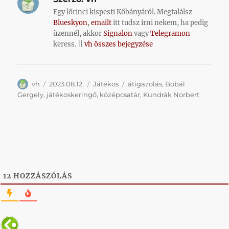
Egy lőrinci kispesti Kőbányáról. Megtalálsz
Blueskyon
,
emailt
itt tudsz írni nekem, ha pedig
üzennél, akkor
Signalon
vagy
Telegramon
keress. ||
vh összes bejegyzése
Szerző
Közzétéve
Kategória
Címke
vh
2023.08.12.
Játékos
átigazolás
,
Bobál
Gergely
,
játékoskeringő
,
középcsatár
,
Kundrák Norbert
12
HOZZÁSZÓLÁS