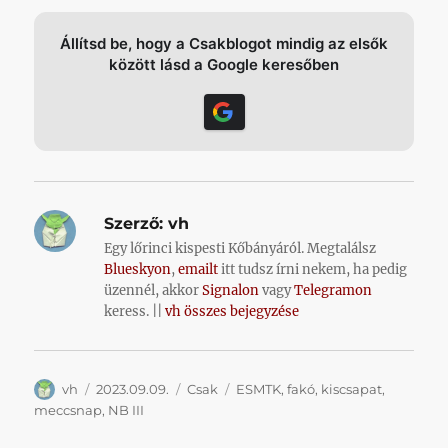
Állítsd be, hogy a Csakblogot mindig az elsők
között lásd a Google keresőben
Szerző:
vh
Egy lőrinci kispesti Kőbányáról. Megtalálsz
Blueskyon
,
emailt
itt tudsz írni nekem, ha pedig
üzennél, akkor
Signalon
vagy
Telegramon
keress. ||
vh összes bejegyzése
Szerző
Közzétéve
Kategória
Címke
vh
2023.09.09.
Csak
ESMTK
,
fakó
,
kiscsapat
,
meccsnap
,
NB III