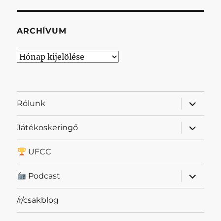
ARCHÍVUM
Archívum
almenü
Rólunk
szétnyit
almenü
Játékoskeringő
szétnyit
UFCC
almenü
Podcast
szétnyit
/r/csakblog