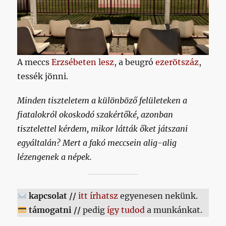
A meccs
Erzsébeten lesz
, a beugró
ezerötszáz
,
tessék jönni.
Minden tiszteletem a különböző felületeken a
fiatalokról okoskodó szakértőké, azonban
tisztelettel kérdem, mikor látták őket játszani
egyáltalán? Mert a fakó meccsein alig-alig
lézengenek a népek.
kapcsolat //
itt írhatsz
egyenesen nekünk.
támogatni //
pedig
így tudod
a munkánkat.