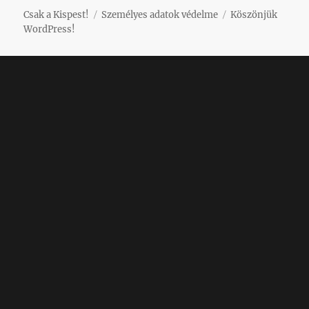
Csak a Kispest!
Személyes adatok védelme
Köszönjük
WordPress!