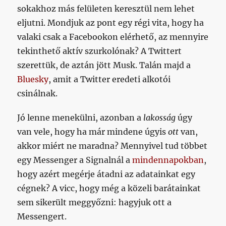
sokakhoz más felületen keresztül nem lehet
eljutni. Mondjuk az pont egy régi vita, hogy ha
valaki csak a Facebookon elérhető, az mennyire
tekinthető aktív szurkolónak? A Twittert
szerettük, de aztán jött Musk. Talán majd a
Bluesky
, amit a Twitter eredeti alkotói
csinálnak.
Jó lenne menekülni, azonban a
lakosság
úgy
van vele, hogy ha már mindene úgyis
ott
van,
akkor miért ne maradna? Mennyivel tud többet
egy Messenger a Signalnál a
mindennapokban
,
hogy azért megérje átadni az adatainkat egy
cégnek? A vicc, hogy még a közeli barátainkat
sem sikerült meggyőzni: hagyjuk ott a
Messengert.