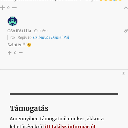
0
CSAKAttila
2 éve
Reply to
Czibulyás Dániel Pál
Szintén!!!
0
Támogatás
Amennyiben támogatnál minket, akkor a
lehetőségekről
itt találsz információt
.