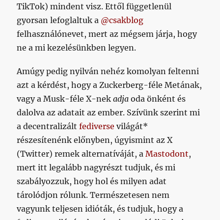
TikTok) mindent visz. Ettől függetlenül
gyorsan lefoglaltuk a
@csakblog
felhasználónevet, mert az mégsem járja, hogy
ne a mi kezelésünkben legyen.
Amúgy pedig nyilván nehéz komolyan feltenni
azt a kérdést, hogy a Zuckerberg-féle Metának,
vagy a Musk-féle X-nek
adja
oda önként és
dalolva az adatait az ember. Szívünk szerint mi
a decentralizált
fediverse
világát*
részesítenénk előnyben, úgyismint az X
(Twitter) remek alternatíváját, a
Mastodont
,
mert itt legalább nagyrészt tudjuk, és mi
szabályozzuk, hogy hol és milyen adat
tárolódjon rólunk. Természetesen nem
vagyunk teljesen idióták, és tudjuk, hogy a