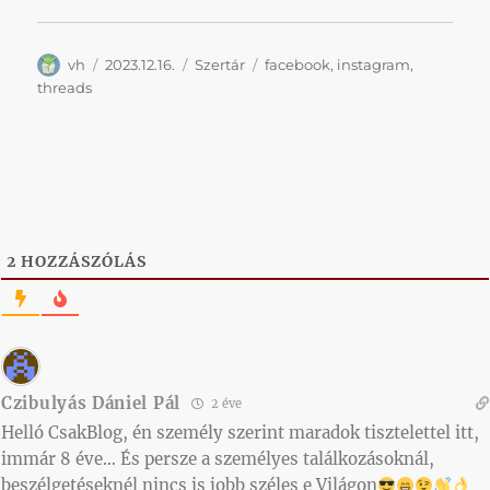
Szerző
Közzétéve
Kategória
Címke
vh
2023.12.16.
Szertár
facebook
,
instagram
,
threads
2
HOZZÁSZÓLÁS
Czibulyás Dániel Pál
2 éve
Helló CsakBlog, én személy szerint maradok tisztelettel itt,
immár 8 éve… És persze a személyes találkozásoknál,
beszélgetéseknél nincs is jobb széles e Világon