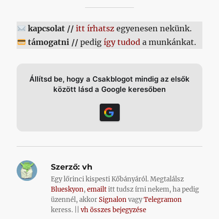
kapcsolat //
itt írhatsz
egyenesen nekünk.
támogatni //
pedig
így tudod
a munkánkat.
Állítsd be, hogy a Csakblogot mindig az elsők
között lásd a Google keresőben
Szerző:
vh
Egy lőrinci kispesti Kőbányáról. Megtalálsz
Blueskyon
,
emailt
itt tudsz írni nekem, ha pedig
üzennél, akkor
Signalon
vagy
Telegramon
keress. ||
vh összes bejegyzése