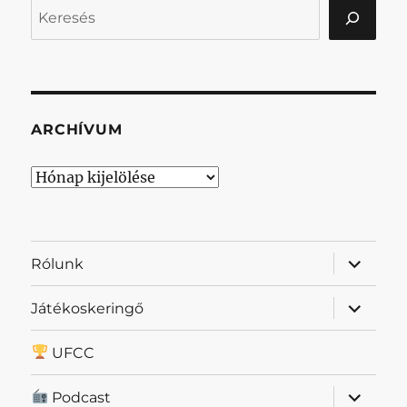
Keresés
ARCHÍVUM
Archívum
almenü
Rólunk
szétnyit
almenü
Játékoskeringő
szétnyit
UFCC
almenü
Podcast
szétnyit