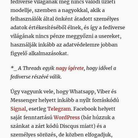
fediverse világának még nincs valódi üzleti
modellje, szemben a nagyokkal, akik a
felhasználók által önként átadott személyes
adatok értékesítéséből élnek, és így a fediverse
világának nincs pénze meggyőzni a usereket,
használják inkább az adatvédelemre jobban
figyelő alkalmazásokat.
*_ A Threads egyik
nagy ígérete
, hogy idővel a
fediverse részévé válik.
Úgy vagyunk vele, hogy Whatsapp, Viber és
Messenger helyett inkább a nyílt forráskódú
Signal
, esetleg
Telegram
. Facebook helyett
saját fenntartású
WordPress
(bár húzzuk a
szánkat a zárt kódú Discqus miatt) és a
személyes sörözés, de közben elfogadjuk,