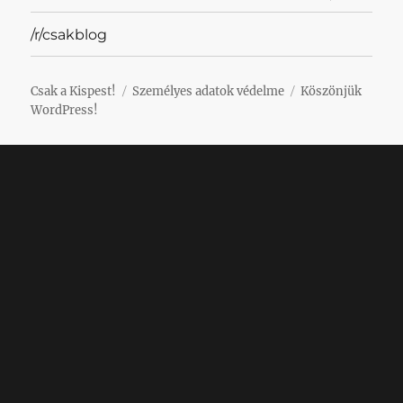
/r/csakblog
Csak a Kispest!
Személyes adatok védelme
Köszönjük
WordPress!