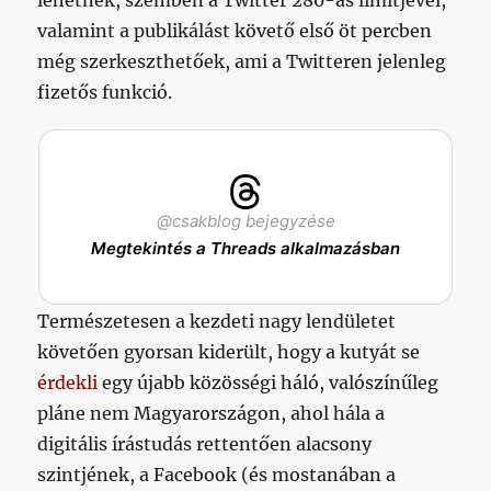
lehetnek, szemben a Twitter 280-as limitjével,
valamint a publikálást követő első öt percben
még szerkeszthetőek, ami a Twitteren jelenleg
fizetős funkció.
@csakblog bejegyzése
Megtekintés a Threads alkalmazásban
Természetesen a kezdeti nagy lendületet
követően gyorsan kiderült, hogy a kutyát se
érdekli
egy újabb közösségi háló, valószínűleg
pláne nem Magyarországon, ahol hála a
digitális írástudás rettentően alacsony
szintjének, a Facebook (és mostanában a