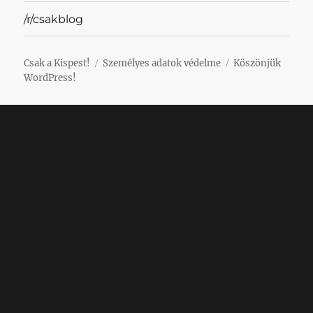
/r/csakblog
Csak a Kispest!
Személyes adatok védelme
Köszönjük
WordPress!