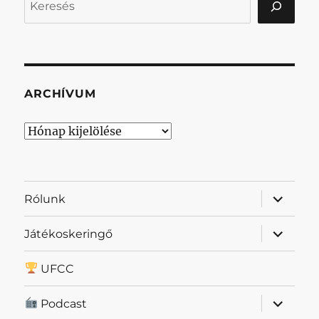
ARCHÍVUM
Archívum
almenü
Rólunk
szétnyit
almenü
Játékoskeringő
szétnyit
UFCC
almenü
Podcast
szétnyit