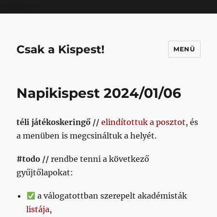
Mastodon
Csak a Kispest!
MENÜ
Napikispest 2024/01/06
téli játékoskeringő //
elindítottuk a posztot
, és
a menüben is megcsináltuk a helyét.
#todo //
rendbe tenni a következő
gyűjtőlapokat:
a válogatottban szerepelt akadémisták
listája
,