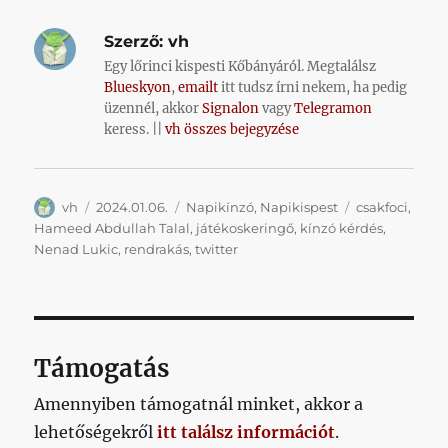
Szerző:
vh
Egy lőrinci kispesti Kőbányáról. Megtalálsz
Blueskyon
,
emailt
itt tudsz írni nekem, ha pedig
üzennél, akkor
Signalon
vagy
Telegramon
keress. ||
vh összes bejegyzése
Szerző
Közzétéve
Kategória
Címke
vh
2024.01.06.
Napikínzó
,
Napikispest
csakfoci
,
Hameed Abdullah Talal
,
játékoskeringő
,
kínzó kérdés
,
Nenad Lukic
,
rendrakás
,
twitter
Támogatás
Amennyiben támogatnál minket, akkor a
lehetőségekről
itt találsz információt
.