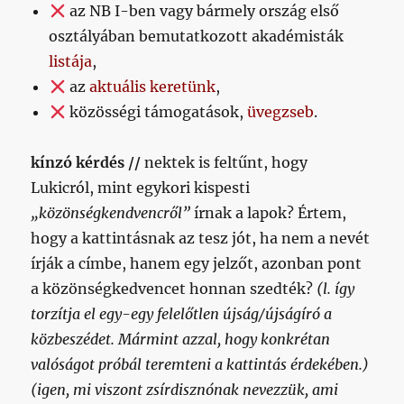
az NB I-ben vagy bármely ország első
osztályában bemutatkozott akadémisták
listája
,
az
aktuális keretünk
,
közösségi támogatások,
üvegzseb
.
kínzó kérdés //
nektek is feltűnt, hogy
Lukicról, mint egykori kispesti
„közönségkendvencről”
írnak a lapok? Értem,
hogy a kattintásnak az tesz jót, ha nem a nevét
írják a címbe, hanem egy jelzőt, azonban pont
a közönségkedvencet honnan szedték?
(l. így
torzítja el egy-egy felelőtlen újság/újságíró a
közbeszédet. Mármint azzal, hogy konkrétan
valóságot próbál teremteni a kattintás érdekében.)
(igen, mi viszont zsírdisznónak nevezzük, ami