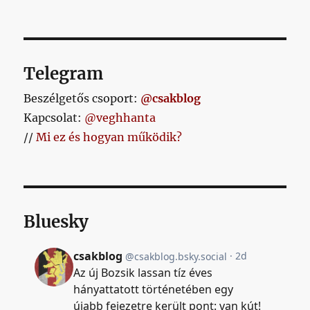
Telegram
Beszélgetős csoport:
@csakblog
Kapcsolat:
@veghhanta
//
Mi ez és hogyan működik?
Bluesky