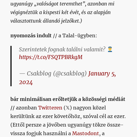
ugyanúgy „valóságot teremthet”, azonban mi
végignéztük a kispesti két évét, és az alapján
választottunk állandó jelzőket.)
nyomozás indult
// a Talal-ügyben:
Szerintetek fognak találni valamit?
https://t.co/FSQTPBRkgM
— Csakblog (@csakblog)
January 5,
2024
bár minimálisan erőltetjük a közösségi médiát
//
azonban
Twitteren
(𝕏) nagyon közel
kerültünk az ezer követőhöz, szóval cél az ezer.
(Ettől persze a jövőben ugyanúgy tökre össze-
vissza fogjuk használni a
Mastodont
, a