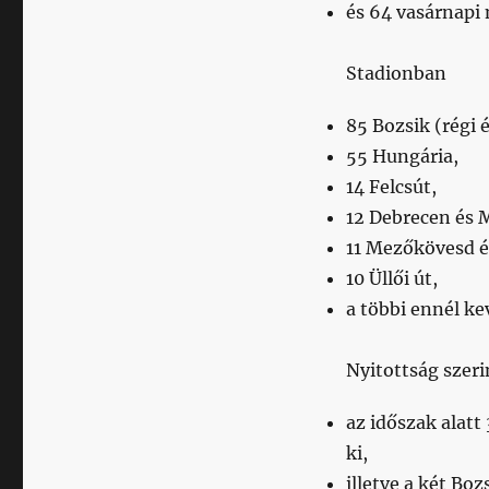
és 64 vasárnapi 
Stadionban
85 Bozsik (régi é
55 Hungária,
14 Felcsút,
12 Debrecen és M
11 Mezőkövesd é
10 Üllői út,
a többi ennél ke
Nyitottság szeri
az időszak alatt
ki,
illetve a két B