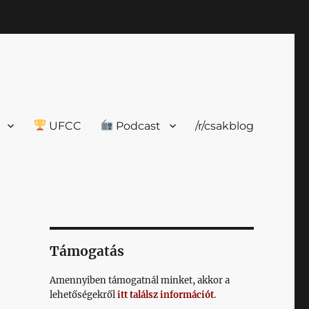
UFCC
Podcast
/r/csakblog
Támogatás
Amennyiben támogatnál minket, akkor a
lehetőségekről
itt találsz információt
.