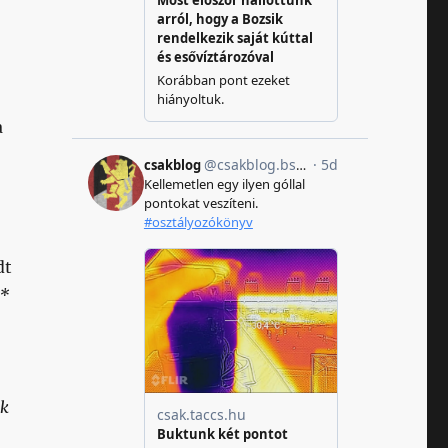
a
dt
(*
nk