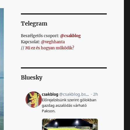
Telegram
Beszélgetős csoport:
@csakblog
Kapcsolat:
@veghhanta
//
Mi ez és hogyan működik?
Bluesky