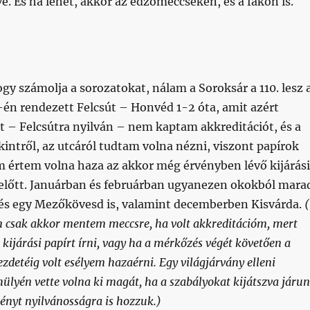
ve. És ha lehet, akkor az edzőmeccseken, és a fakón is.
y számolja a sorozatokat, nálam a Soroksár a 110. lesz 
-én rendezett Felcsút – Honvéd 1-2 óta, amit azért
t – Felcsútra nyilván – nem kaptam akkreditációt, és a
intről, az utcáról tudtam volna nézni, viszont papírok
 értem volna haza az akkor még érvényben lévő kijárási
 előtt. Januárban és februárban ugyanezen okokból mara
 és egy Mezőkövesd is, valamint decemberben Kisvárda.
n csak akkor mentem meccsre, ha volt akkreditációm, mert
i kijárási papírt írni, vagy ha a mérkőzés végét követően a
ezdetéig volt esélyem hazaérni. Egy világjárvány elleni
hülyén vette volna ki magát, ha a szabályokat kijátszva járu
tényt nyilvánosságra is hozzuk.)