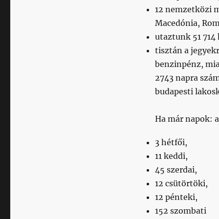
12 nemzetközi m
Macedónia, Rom
utaztunk 51 714 
tisztán a jegyek
benzinpénz, miaz
2743 napra szám
budapesti lakos
Ha már napok: a
3 hétfői,
11 keddi,
45 szerdai,
12 csütörtöki,
12 pénteki,
152 szombati