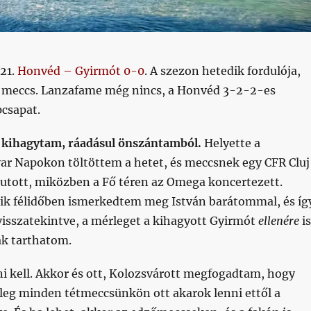
 21.
Honvéd – Gyirmót 0-0
. A szezon hetedik fordulója,
 meccs. Lanzafame még nincs, a Honvéd 3-2-2-es
csapat.
t kihagytam, ráadásul önszántamból.
Helyette a
ar Napokon töltöttem a hetet, és meccsnek egy CFR Cluj
jutott, miközben a Fő téren az Omega koncertezett.
ik félidőben ismerkedtem meg István barátommal, és íg
visszatekintve, a mérleget a kihagyott Gyirmót
ellenére
is
ak tarthatom.
i kell. Akkor és ott, Kolozsvárott megfogadtam, hogy
leg minden tétmeccsünkön ott akarok lenni ettől a