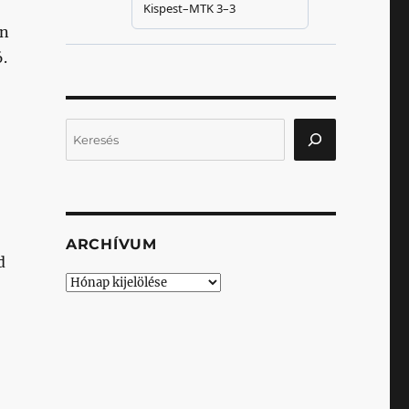
an
.
Keresés
,
ARCHÍVUM
d
Archívum