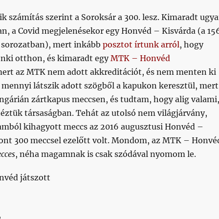
k számítás szerint a Soroksár a 300. lesz. Kimaradt ugy
n, a Covid megjelenésekor egy Honvéd – Kisvárda (a 156
a sorozatban), mert inkább
posztot írtunk arról
, hogy
ki otthon, és kimaradt egy
MTK – Honvéd
mert az MTK nem adott akkreditációt, és nem menten ki
 mennyi látszik adott szögből a kapukon keresztül, mert
ngárián zártkapus meccsen, és tudtam, hogy alig valami
éztük társaságban. Tehát az utolsó nem világjárvány,
mból kihagyott meccs az 2016 augusztusi Honvéd –
pont 300 meccsel ezelőtt volt. Mondom, az MTK – Honvé
cces
, néha magamnak is csak szódával nyomom le.
onvéd játszott
,