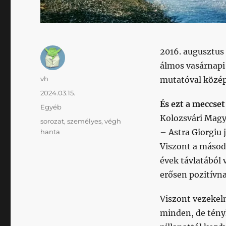
2016. augusztus
álmos vasárnapi
Szerző
vh
mutatóval közép
Közzétéve
2024.03.15.
És ezt a meccse
Kategória
Egyéb
Kolozsvári Magy
Címke
sorozat
,
személyes
,
végh
– Astra Giorgiu 
hanta
Viszont a másod
évek távlatából 
erősen pozitívn
Viszont vezekeln
minden, de tény