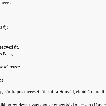
meccs.
s új),
egyeri út,
s Paks,
vesebbszer.
nt:
 33 zártkapus meccset játszott a Honvéd, ebből 6 maradt
ozsikban rendezett zártkapus nemzetközi meccsen (Hapoe