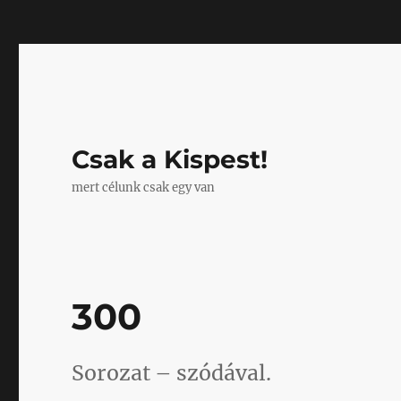
Mastodon
Csak a Kispest!
mert célunk csak egy van
300
Sorozat – szódával.