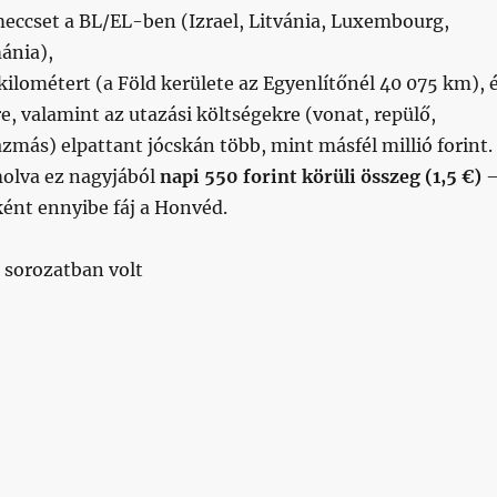
eccset a BL/EL-ben (Izrael, Litvánia, Luxembourg,
ánia),
kilométert (a Föld kerülete az Egyenlítőnél 40 075 km), 
re, valamint az utazási költségekre (vonat, repülő,
más) elpattant jócskán több, mint másfél millió forint.
olva ez nagyjából
napi 550 forint körüli összeg (1,5 €)
ként ennyibe fáj a Honvéd.
 sorozatban volt