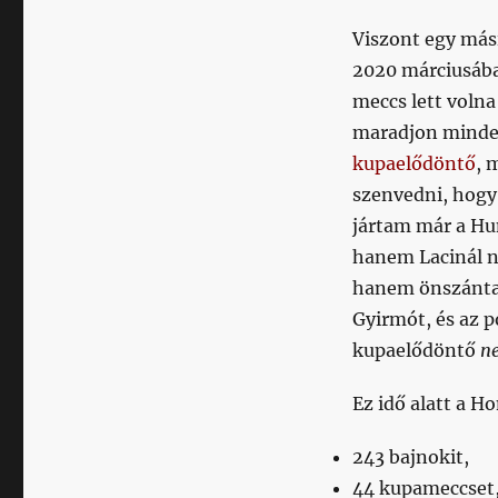
Viszont egy mási
2020 márciusába
meccs lett voln
maradjon minden
kupaelődöntő
, 
szenvedni, hogy
jártam már a Hu
hanem Lacinál n
hanem önszánta
Gyirmót, és az 
kupaelődöntő
ne
Ez idő alatt a H
243 bajnokit,
44 kupameccset