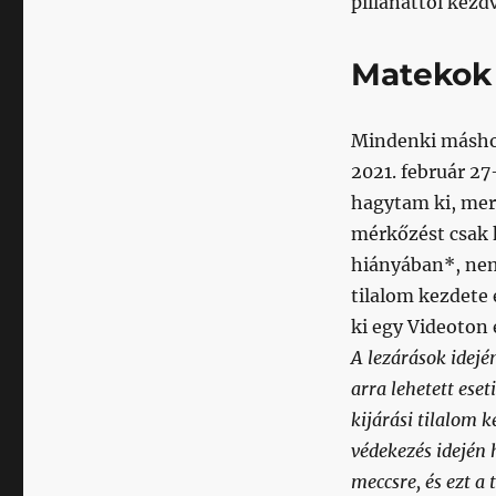
pillanattól kezd
Matekok
Mindenki máshog
2021. február 27
hagytam ki, mer
mérkőzést csak k
hiányában*, nem
tilalom kezdete
ki egy Videoton
A lezárások idejé
arra lehetett eset
kijárási tilalom k
védekezés idején 
meccsre, és ezt a 