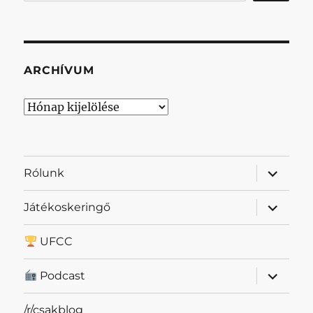
ARCHÍVUM
Archívum
almenü
Rólunk
szétnyit
almenü
Játékoskeringő
szétnyit
UFCC
almenü
Podcast
szétnyit
/r/csakblog