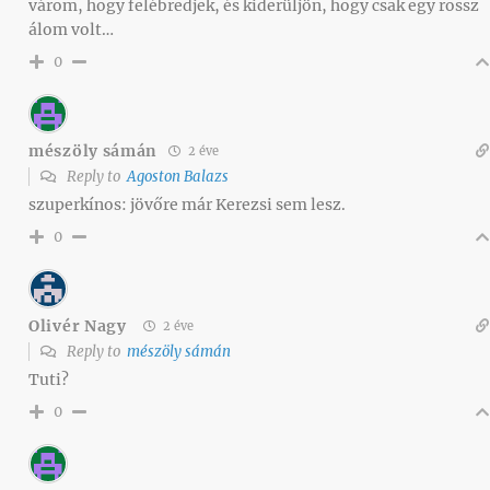
várom, hogy felébredjek, és kiderüljön, hogy csak egy rossz
álom volt…
0
mészöly sámán
2 éve
Reply to
Agoston Balazs
szuperkínos: jövőre már Kerezsi sem lesz.
0
Olivér Nagy
2 éve
Reply to
mészöly sámán
Tuti?
0