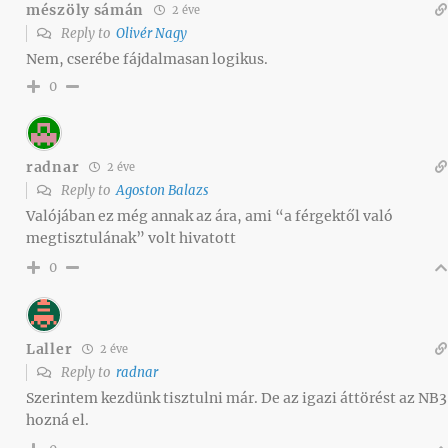
mészöly sámán
2 éve
Reply to
Olivér Nagy
Nem, cserébe fájdalmasan logikus.
0
radnar
2 éve
Reply to
Agoston Balazs
Valójában ez még annak az ára, ami “a férgektől való
megtisztulának” volt hivatott
0
Laller
2 éve
Reply to
radnar
Szerintem kezdünk tisztulni már. De az igazi áttörést az NB3
hozná el.