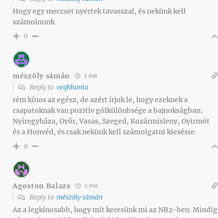
Hogy egy meccset nyertek tavasszal, és nekünk kell
számolnunk
0
mészöly sámán
2 éve
Reply to
veghhanta
rém kínos az egész, de azért írjuk le, hogy ezeknek a
csapatoknak van pozitív gólkülönbsége a bajnokságban:
Nyíregyháza, Győr, Vasas, Szeged, Kozármisleny, Gyirmót
és a Honvéd, és csak nekünk kell számolgatni kiesésre.
0
Agoston Balazs
2 éve
Reply to
mészöly sámán
Az a legkínosabb, hogy mit keresünk mi az NB2-ben. Mindig