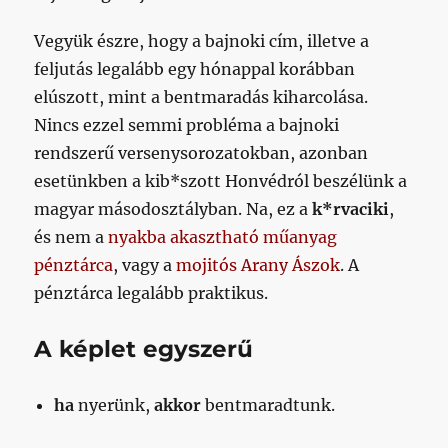
Vegyük észre, hogy a bajnoki cím, illetve a
feljutás legalább egy hónappal korábban
elúszott, mint a bentmaradás kiharcolása.
Nincs ezzel semmi probléma a bajnoki
rendszerű versenysorozatokban, azonban
esetünkben a kib*szott Honvédról beszélünk a
magyar másodosztályban. Na, ez a
k*rvaciki
,
és nem a
nyakba akasztható műanyag
pénztárca
, vagy a
mojitós Arany Ászok
. A
pénztárca legalább praktikus.
A képlet egyszerű
ha
nyerünk,
akkor
bentmaradtunk.