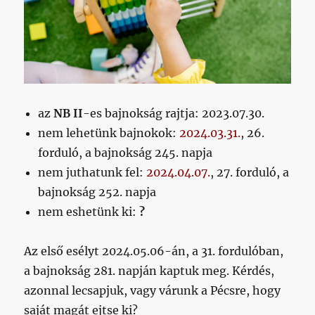
az
NB II
-es bajnokság rajtja: 2023.07.30.
nem lehetünk bajnokok:
2024.03.31.
, 26.
forduló, a bajnokság 245. napja
nem juthatunk fel:
2024.04.07.
, 27. forduló, a
bajnokság 252. napja
nem eshetünk ki:
?
Az első esélyt 2024.05.06-án, a 31. fordulóban,
a bajnokság 281. napján kaptuk meg. Kérdés,
azonnal lecsapjuk, vagy várunk a Pécsre, hogy
saját magát ejtse ki?