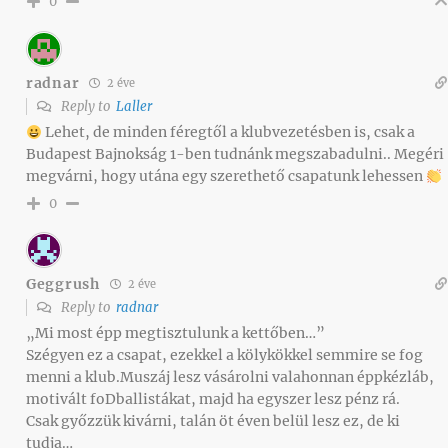
0
radnar
2 éve
Reply to
Laller
Lehet, de minden féregtől a klubvezetésben is, csak a
Budapest Bajnokság 1-ben tudnánk megszabadulni.. Megéri
megvárni, hogy utána egy szerethető csapatunk lehessen
0
Geggrush
2 éve
Reply to
radnar
„Mi most épp megtisztulunk a kettőben…”
Szégyen ez a csapat, ezekkel a kölykökkel semmire se fog
menni a klub.Muszáj lesz vásárolni valahonnan éppkézláb,
motivált foDballistákat, majd ha egyszer lesz pénz rá.
Csak győzzük kivárni, talán öt éven belül lesz ez, de ki
tudja…