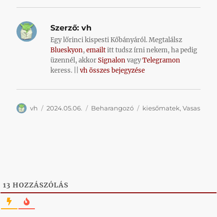
Szerző:
vh
Egy lőrinci kispesti Kőbányáról. Megtalálsz
Blueskyon
,
emailt
itt tudsz írni nekem, ha pedig
üzennél, akkor
Signalon
vagy
Telegramon
keress. ||
vh összes bejegyzése
Szerző
Közzétéve
Kategória
Címke
vh
2024.05.06.
Beharangozó
kiesőmatek
,
Vasas
13
HOZZÁSZÓLÁS