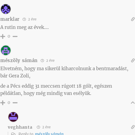
marklar
2 éve
A rutin meg az évek….
0
mészöly sámán
2 éve
Elvetném, hogy ma sikerül kiharcolnunk a bentmaradást,
bár Gera Zoli,
de a Pécs eddig 31 meccsen rúgott 18 gólt, egészen
példátlan, hogy még mindig van esélyük.
0
veghhanta
2 éve
Reply to
mészöly sámán