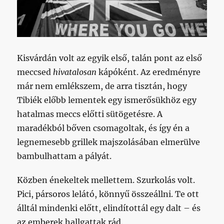
Kisvárdán volt az egyik első, talán pont az első
meccsed
hivatalosan
kápóként. Az eredményre
már nem emlékszem, de arra tisztán, hogy
Tibiék előbb lementek egy ismerősükhöz egy
hatalmas meccs előtti sütögetésre. A
maradékból bőven csomagoltak, és így én a
legnemesebb grillek majszolásában elmerülve
bambulhattam a pályát.
Közben énekeltek mellettem. Szurkolás volt.
Pici, pársoros lelátó, könnyű összeállni. Te ott
álltál mindenki előtt, elindítottál egy dalt – és
az emberek hallgattak rád.