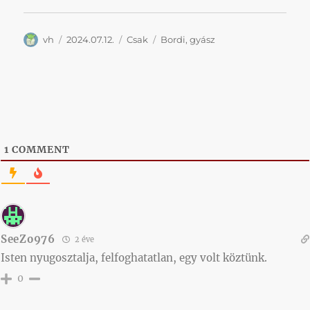
Szerző
Közzétéve
Kategória
Címke
vh
2024.07.12.
Csak
Bordi
,
gyász
1
COMMENT
SeeZo976
2 éve
Isten nyugosztalja, felfoghatatlan, egy volt köztünk.
0