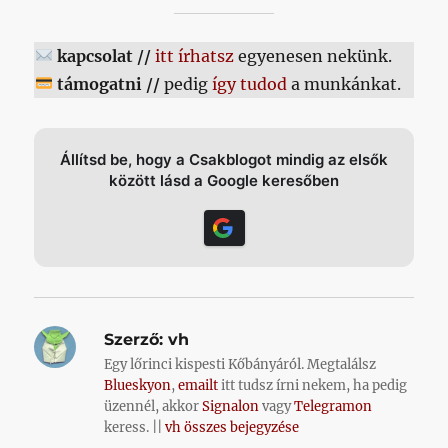
kapcsolat //
itt írhatsz
egyenesen nekünk.
támogatni //
pedig
így tudod
a munkánkat.
Állítsd be, hogy a Csakblogot mindig az elsők
között lásd a Google keresőben
Szerző:
vh
Egy lőrinci kispesti Kőbányáról. Megtalálsz
Blueskyon
,
emailt
itt tudsz írni nekem, ha pedig
üzennél, akkor
Signalon
vagy
Telegramon
keress. ||
vh összes bejegyzése