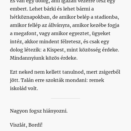
És van egy dolog, ami igazán vezérré tesz egy
embert. Lehet bárki és lehet bármi a
hétköznapokban, de amikor belép a stadionba,
amikor fellép az állványra, amikor kezébe fogja
a megafont, vagy amikor egyeztet, ügyeket
intéz, akkor mindent félretesz, és csak egy
dolog létezik: a Kispest, mint közösség érdeke.
Mindannyiunk közös érdeke.
Ezt neked nem kellett tanulnod, mert zsigerből
jött. Talán erre szokták mondani: remek
iskolád volt.
Nagyon fogsz hiányozni.
Viszlát, Bordi!