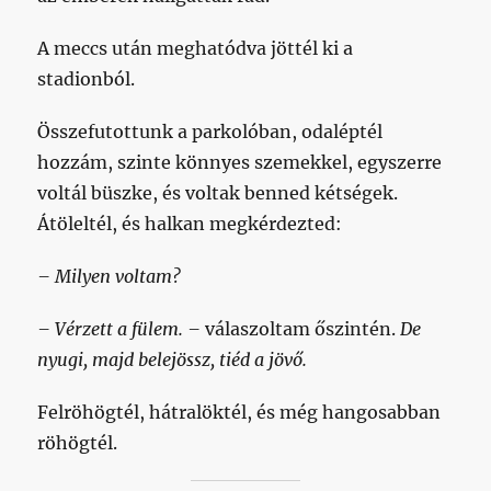
A meccs után meghatódva jöttél ki a
stadionból.
Összefutottunk a parkolóban, odaléptél
hozzám, szinte könnyes szemekkel, egyszerre
voltál büszke, és voltak benned kétségek.
Átöleltél, és halkan megkérdezted:
– Milyen voltam?
– Vérzett a fülem. –
válaszoltam őszintén.
De
nyugi, majd belejössz, tiéd a jövő.
Felröhögtél, hátralöktél, és még hangosabban
röhögtél.