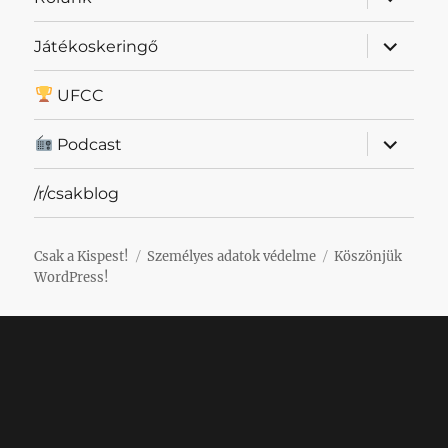
szétnyit
almenü
Játékoskeringő
szétnyit
UFCC
almenü
Podcast
szétnyit
/r/csakblog
Csak a Kispest!
Személyes adatok védelme
Köszönjük
WordPress!